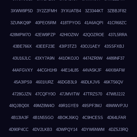
3XWW9P5D
3Y2Z2FMH
3YXUATB4
3Z3344KT
3ZBBJF82
3ZUNKQ9P
40PEO5RM
418TPYOG
41A6AQPI
41CR68ZC
428MPM7O
42EW9PZP
42HIOZNV
42QOZROE
437L5RRA
43BE766X
43EEF23E
43IP3TZ3
43OJ1AEY
43SSFXBJ
43U16JLC
43XY7A9N
441OKOJO
4474ZR0W
4489NF37
44AFGVXY
44CGH1H9
44E14L85
44VA5KJF
44XI8AFW
45A3IPS9
4601IURZ
46DGB3L9
46DLKJV6
46KT56QV
4728GJZN
47CQFY0O
47JMVITW
47TRZS70
47W8J2J2
48QJBQ0X
49MZ8W4O
49R1GYE9
49SPF3MJ
49WWVPJU
4B13IA3F
4B1N5SGO
4BOKJ6KQ
4C9HCESS
4D64LFAR
4D90P4CC
4DV2LKB3
4DWPQY14
4DYW6NWM
4DZ5J3RQ