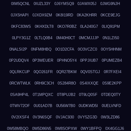
0IM5QCNL
0IUZL33Y
0J6YMSQ9
0JAWX05J
0JMG9NJH
0JX5HAPI
0JXDX9ZM
0K8I19RD
0KA2KHRR
0KCE9EJG
0KFC83WS
0KHXDLT8
0KO7R0BZ
0LA240G7
0LIQ91PM
0LPY3G1Z
0LTLQ0B4
0M40H0CT
0MCMJJJP
0N1LZI50
0NALSI2P
0NFM8HBQ
0O1D2CFA
0O3VCZC0
0OY5HHNM
0P2UDQV4
0P3WEUER
0PHNO5Y4
0PPJIUB7
0PUMEZB4
0QLRKCUP
0QO261FR
0QR27BKM
0QV0STGJ
0R7FXEI4
0RCWTWLK
0RH9C3CH
0S284R8O
0S4IXXQE
0S9E2KPP
0SA9HP4L
0T1MPQXC
0T8PUJB2
0T9LQ0SF
0TDEQ0TY
0TWV72OF
0U01AD7B
0U56W7B0
0UDKWD5I
0UELVNFD
0V2IXSF4
0V3N6SQF
0VJAC930
0VY5ZG3D
0W3LZD86
0W58MBQO
0W5D86N5
0W8SOPXW
0WY1BFPQ
0X4GG1J6