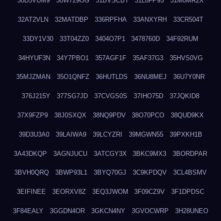
30D5VUM9
30W729OG
31BVSCBT
31L8FP95
31M0MR2X
32AT2VLN
32MATDBP
336RPFHA
33ANXYRH
33CR504T
33DY1V30
33T04ZZ0
3404O7P1
3478760D
34F92RUM
34HYUF3N
34Y7PBO1
357AGF1F
35AF37G3
35HVS0VG
35MJZMAN
35O1QNFZ
36HUTLDS
36NU8MEJ
36U7Y0NR
376J215Y
377SG7JD
37CVGS0S
37IHO75D
37JQKID8
37X9FZP9
38J0SXQX
38NQ9PDV
38O70PCO
38QUD9KX
39D3U3A0
39LAIWA9
39LCYZRI
39MGWN55
39PXKH1B
3A43DKQP
3AGNJUCU
3ATCGY3X
3BKC9MX3
3BORDPAR
3BVH0QRQ
3BWP93L1
3BYQ70GJ
3C9KPDQV
3CL4BSMV
3EIFINEE
3EORXV8Z
3EQ3JWOM
3F09CZ9V
3F1DPDSC
3F84EALY
3GGDN4OR
3GKCN4NY
3GVOCWRP
3H28UNEO