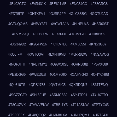
4E402GTO
4E4R43JK
4EE6J1ME
4ENC34CO
4F88GRG8
4FDT5ITF
4GHTKFV1
4GJRPJFP
4GLC8SBG
4GOTUJAD
4GTUQOMS
4H5VY3Z1
4HCW1AJA
4HINPU4S
4HSR603T
4HVMV9QI
4I5H850W
4IL73M3I
4JGM8GIJ
4JH8IPKK
4JS349D2
4K2GFW1N
4K4KVN36
4KML855I
4KNS3G0Y
4KQJIFMI
4KWTO3AT
4LXNH9M8
4M8RR8DW
4NNSAVOG
4NOFJHTI
4NRBYMY1
4O9WC0SL
4ORR508B
4P5VX889
4PE2DGG9
4PW810LS
4Q1M7Q60
4QAHYG43
4QHYCH8B
4QL610TS
4QRSJ753
4QVTMIC5
4QXRDQN7
4S31TENQ
4SGZZGF9
4SHI3FUE
4SRMCB32
4SYJTR01
4T4UXTTO
4T8GUZVK
4TAWVEKW
4TBBI1Y5
4TJ1ASNW
4TPTYC45
4TSJ6PJX
4U48QGQ2
4UMM8LXA
4UNHPQM1
4URT243L