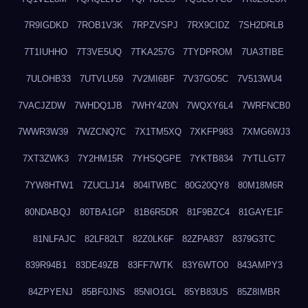
7R9IGDKD
7ROB1V3K
7RPZVSPJ
7RX9CIDZ
7SH2DRLB
7T1IUHHO
7T3VE5UQ
7TKA257G
7TYDPROM
7UA3TIBE
7ULOHB33
7UTVLU59
7V2MI6BF
7V37GO5C
7V513WU4
7VACJZDW
7WHDQ1JB
7WHY4Z0N
7WQXY6L4
7WRFNCB0
7WWR3W39
7WZCNQ7C
7X1TM5XQ
7XKFP983
7XMG6WJ3
7XT3ZWK3
7Y2HM15R
7YHSQGPE
7YKTB834
7YTLLGT7
7YW8HTW1
7ZUCLJ14
804ITWBC
80G20QY8
80M18M6R
80NDABQJ
80TBA1GP
81B6R5DR
81F9BZC4
81GAYE1F
81NLFAJC
82LF82LT
82Z0LK6F
82ZPA837
8379G3TC
839R94B1
83DE49ZB
83FF7WTK
83Y6WTO0
843AMPY3
84ZPYENJ
85BF0JNS
85NIO1GL
85YB83US
85Z8IMBR