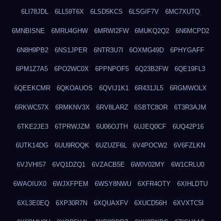
6LI78JDL
6LL59T6X
6LSD5KCS
6LSGIF7V
6MC7XUTQ
6MNBISNE
6MRU4GHW
6MRWI2FW
6MUKQ2Q2
6N6MCPD2
6N8H9PB2
6NS1JPER
6NTR3U7I
6OXMG49D
6PHYGAFF
6PM1Z7A5
6PO2WC0X
6PPNPOF5
6Q23B2FW
6QE19FL3
6QEEKCMR
6QKOAUOS
6QVIJ1K1
6R431JL5
6RGMWOLX
6RKWC57X
6RMKNV3X
6RV8LARZ
6SBTC8OR
6T3R3AJM
6TKE2JE3
6TPRWJZM
6U06OJTH
6UJEQ0CF
6UQ42P16
6UTK14DG
6UU9ROQK
6UZUZF6L
6V4POCW2
6V6FZLKN
6VJVHI57
6VQ1DZQ1
6VZACB5E
6W0V02MY
6W1CRLU0
6WAOIUX0
6WJXFPEM
6WSY8NWU
6XFR4OTY
6XIHLDTU
6XL3E0EQ
6XP30R7N
6XQUAXFV
6XUCD56H
6XVXTC5I