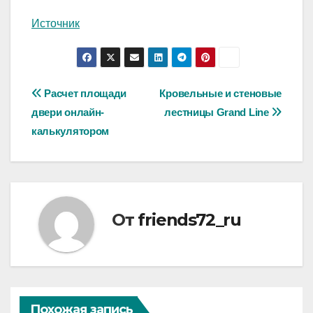
Источник
Навигация
Расчет площади
Кровельные и стеновые
двери онлайн-
лестницы Grand Line
по
калькулятором
записям
От
friends72_ru
Похожая запись