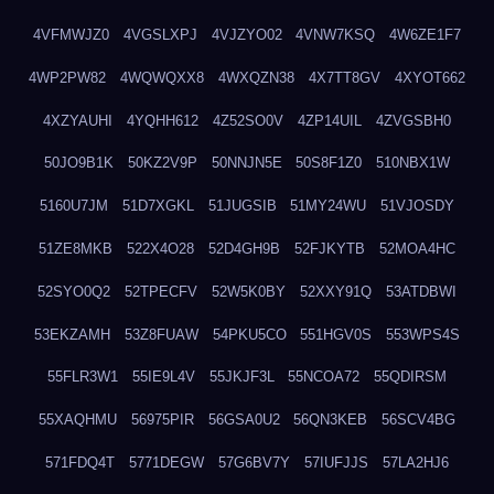
4VFMWJZ0
4VGSLXPJ
4VJZYO02
4VNW7KSQ
4W6ZE1F7
4WP2PW82
4WQWQXX8
4WXQZN38
4X7TT8GV
4XYOT662
4XZYAUHI
4YQHH612
4Z52SO0V
4ZP14UIL
4ZVGSBH0
50JO9B1K
50KZ2V9P
50NNJN5E
50S8F1Z0
510NBX1W
5160U7JM
51D7XGKL
51JUGSIB
51MY24WU
51VJOSDY
51ZE8MKB
522X4O28
52D4GH9B
52FJKYTB
52MOA4HC
52SYO0Q2
52TPECFV
52W5K0BY
52XXY91Q
53ATDBWI
53EKZAMH
53Z8FUAW
54PKU5CO
551HGV0S
553WPS4S
55FLR3W1
55IE9L4V
55JKJF3L
55NCOA72
55QDIRSM
55XAQHMU
56975PIR
56GSA0U2
56QN3KEB
56SCV4BG
571FDQ4T
5771DEGW
57G6BV7Y
57IUFJJS
57LA2HJ6