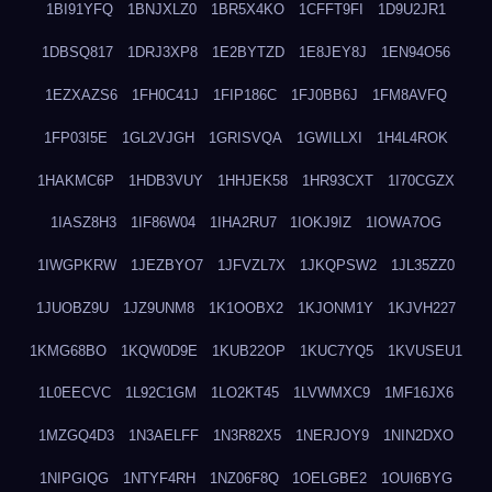
1BI91YFQ
1BNJXLZ0
1BR5X4KO
1CFFT9FI
1D9U2JR1
1DBSQ817
1DRJ3XP8
1E2BYTZD
1E8JEY8J
1EN94O56
1EZXAZS6
1FH0C41J
1FIP186C
1FJ0BB6J
1FM8AVFQ
1FP03I5E
1GL2VJGH
1GRISVQA
1GWILLXI
1H4L4ROK
1HAKMC6P
1HDB3VUY
1HHJEK58
1HR93CXT
1I70CGZX
1IASZ8H3
1IF86W04
1IHA2RU7
1IOKJ9IZ
1IOWA7OG
1IWGPKRW
1JEZBYO7
1JFVZL7X
1JKQPSW2
1JL35ZZ0
1JUOBZ9U
1JZ9UNM8
1K1OOBX2
1KJONM1Y
1KJVH227
1KMG68BO
1KQW0D9E
1KUB22OP
1KUC7YQ5
1KVUSEU1
1L0EECVC
1L92C1GM
1LO2KT45
1LVWMXC9
1MF16JX6
1MZGQ4D3
1N3AELFF
1N3R82X5
1NERJOY9
1NIN2DXO
1NIPGIQG
1NTYF4RH
1NZ06F8Q
1OELGBE2
1OUI6BYG