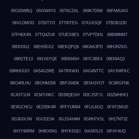
05G55WBQ
05IXW4Y0
05T6CZAL
069K7D5M
06FAMUAG
06VLOMOD
0755T7I3
077IRTEG
07ASX5QF
07BDB1DD
07FH6X4N
07TQ4ZU9
07UES9ES
07VPTDH1
08B99MM7
08DIX912
08EH3GS2
08EKQPQ9
08G6A3PD
08HJRZKG
08R2TE13
091V6YQE
0959345H
097C3BE4
09DI9AQ2
09RKK0JO
0A54G2WE
0A7RXWXI
0AG4NTTC
0AYXMFKC
0BO4RLHU
0BOHM258
0BPJ04DK
0BSHJVOT
0C9RGFN6
0CA5T1U9
0CMYI0KC
0D38QEGH
0DCJSPJ1
0DZMHHX1
0E9GCHCU
0EZ05K4R
0FFYUM84
0FLIL6GQ
0FXF2MUD
0G363XJW
0GI31E0A
0GJSAH4M
0GRH7XSL
0H17NT32
0H7Y9RRM
0H9OI0N1
0HYK5SEI
0IA5RSJ3
0IF4Y4UQ