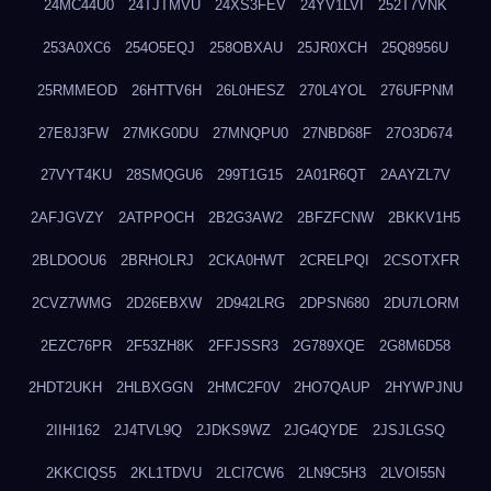
24MC44U0
24TJTMVU
24XS3FEV
24YV1LVI
252T7VNK
253A0XC6
254O5EQJ
258OBXAU
25JR0XCH
25Q8956U
25RMMEOD
26HTTV6H
26L0HESZ
270L4YOL
276UFPNM
27E8J3FW
27MKG0DU
27MNQPU0
27NBD68F
27O3D674
27VYT4KU
28SMQGU6
299T1G15
2A01R6QT
2AAYZL7V
2AFJGVZY
2ATPPOCH
2B2G3AW2
2BFZFCNW
2BKKV1H5
2BLDOOU6
2BRHOLRJ
2CKA0HWT
2CRELPQI
2CSOTXFR
2CVZ7WMG
2D26EBXW
2D942LRG
2DPSN680
2DU7LORM
2EZC76PR
2F53ZH8K
2FFJSSR3
2G789XQE
2G8M6D58
2HDT2UKH
2HLBXGGN
2HMC2F0V
2HO7QAUP
2HYWPJNU
2IIHI162
2J4TVL9Q
2JDKS9WZ
2JG4QYDE
2JSJLGSQ
2KKCIQS5
2KL1TDVU
2LCI7CW6
2LN9C5H3
2LVOI55N