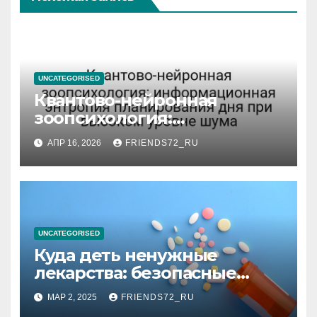
UNCATEGORISED
Квантово-нейронная
зоопсихология:
информационная энтропия
АПР 16, 2026
FRIENDS72_RU
планирования дня при
высоком уровне шума
UNCATEGORISED
Куда деть ненужные
лекарства: безопасные
способы утилизации
МАР 2, 2025
FRIENDS72_RU