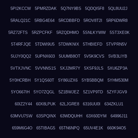
5PI2KCCW
5PMRZDAK
5Q7NY9BS
5QDQI5F8
5QL8UU2J
5RALQ21C
5RBG4E64
5RCDBBFD
5ROV8T2I
5RP6DWR8
5RZ72FTS
5RZPCFKF
5RZQDHMO
5SNLKYWW
5ST3XE0K
5T4RFJQE
5TDWI9U5
5TDWKNIX
5THBIEFD
5TVPRN5V
5UJY0QQ2
5UPNX603
5UUMB8OT
5V5K9CVS
5VB3LIYB
5VTXJVNC
5VVNNS1S
5XJ2MR7Y
5XSF9JLS
5XU6ZP3A
5Y0HCRBH
5Y1QS60T
5Y86UZX6
5YB5BBQM
5YHM530M
5YO667IH
5YO7ZQGL
5Z1BWJEZ
5Z1VP9TD
5ZYFJGV9
60IZ2Y44
60X8LPUK
62LJGRE8
6316UU0I
634ZKLU1
63MVU7SW
63SPQINX
63WDQUHH
63X60DYM
64996J11
659M6G4O
65TIBAG5
65TN6NPQ
65UV4E1K
660K94O5