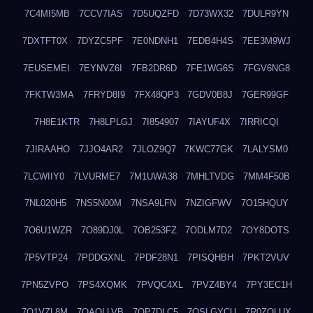
7C4MI5MB
7CCV7IAS
7D5UQZFD
7D73WX32
7DULR9YN
7DXTFT0X
7DYZC5PF
7E0NDNH1
7EDB4H4S
7EE3M9WJ
7EUSEMEI
7EYNVZ6I
7FB2DR6D
7FE1WG6S
7FGV6NG8
7FKTW3MA
7FRYD8I9
7FX48QP3
7GDV0B8J
7GER99GF
7H8E1KTR
7H8LPLGJ
7I854907
7IAYUF4X
7IRRICQI
7JIRAAHO
7JJO4AR2
7JLOZ9Q7
7KWC77GK
7LALYSM0
7LCWIIY0
7LVURME7
7M1UWA38
7MHLTVDG
7MM4F50B
7NL020H5
7NS5N00M
7NSA9LFN
7NZIGFWV
7O15HQUY
7O6U1WZR
7O89DJ0L
7OB253FZ
7ODLM7D2
7OY8DOTS
7P5VTP24
7PDDGXNL
7PDF28N1
7PISQHBH
7PKT2VUV
7PN5ZVPO
7PS4XQMK
7PVQC4XL
7PVZ4BY4
7PY3EC1H
7Q1VZL8M
7QAQLLVB
7QP7DLC5
7QSLGYCU
7R0ZOLUX