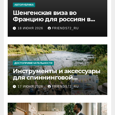
АВТОРУБРИКА
Шенгенская виза во
Францию для россиян в
2026 году: сроки от 3 дней
18 ИЮНЯ 2026
FRIENDS72_RU
и список необходимых
документов
ДОСТОПРИМЕЧАТЕЛЬНОСТИ
Инструменты и аксессуары
для спиннинговой
рыбалки: назначение и
17 ИЮНЯ 2026
FRIENDS72_RU
типы