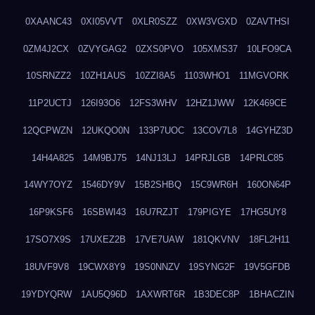
0XAANC43
0XI05VVT
0XLR0SZZ
0XW3VGXD
0ZAVTHSI
0ZM4J2CX
0ZVYGAG2
0ZXS0PVO
105XMS37
10LFO9CA
10SRNZZ2
10ZH1AUS
10ZZI8A5
1103WHO1
11MGVORK
11P2UCTJ
126I93O6
12FS3WHV
12HZ1JWW
12K469CE
12QCPWZN
12UKQO0N
133P7UOC
13COV7L8
14GYHZ3D
14H4A825
14M9BJ75
14NJ13LJ
14PRJLGB
14PRLC85
14WY7OYZ
1546DY9V
15B2SHBQ
15C9WR6H
160ON64P
16P9KSF6
16SBWI43
16U7RZJT
179PIGYE
17HG5UY8
17SO7X9S
17UXEZ2B
17VE7UAW
181QKVNV
18FL2H11
18UVF9V8
19CWX8Y9
19S0NNZV
19SYNG2F
19V5GFDB
19YDYQRW
1AU5Q96D
1AXWRT6R
1B3DEC8P
1BHACZIN