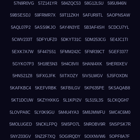
57N9R0VG
57Z141YR
584ZQC53
58G12L5U
595U946N
59BSESDJ
59FRMR7X
59T11ZKH
5AFUR9TL
5AOPNSAW
5AQL07P2
5ASS9KJO
5AY4N3YE
5B3AF4SH
5CDCU7YL
5CWV233T
5DFYUFZ0
5DKYT31C
5DM253CG
5E4JC1TI
5EXK7A7W
5F447S51
5FMM242C
5FNR39CT
5GEF3377
5GYKO7P3
5H18E5N3
5H4C8VII
5HANI4XK
5HER0XEV
5HNS21Z8
5IFXGJFK
5IITXOZY
5IVSLWGV
5J5FOXDN
5KAFKBC4
5KEFVRBK
5KFBILGV
5KP635PE
5KSAQAB8
5KT1DCUW
5KZYHXKG
5L1KPI2V
5L515L3S
5LCKQGH7
5LOVPA8C
5LY0K9GU
5M4U4YA3
5M8JMWFU
5MC4C6M0
5MOLUGED
5NCKLFPQ
5NI5PO7L
5NROBV9R
5NSPSK7R
5NYZ03GV
5NZ2F7XQ
5OGIRQDY
5OIXNVW6
5OPF8A7F