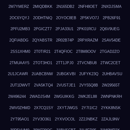
2M7YMERZ
2MIQDBKK
2N165DB2
2NFH8OET
2NXDJSMA
2OC6YQYJ
2ODHTNIQ
2OYOC8EB
2P5KVO7J
2PB26F91
2PFU2MB3
2PGICZT7
2PJA33U1
2PK01RCU
2Q6V9UEG
2QFIABDG
2QYABSTR
2R02B74P
2RPXRAZM
2SAV54DE
2SS1XHM0
2T0TIR21
2T4QFIOC
2T8M8OOV
2TGAD2ZO
2TMUAAY5
2TOT3HO1
2TT1JPJ0
2TVCNBU8
2TWC2CET
2U1JCAWR
2UABCBNW
2UBGKVBI
2UFYK23Q
2UHBAVSU
2UT1DWVT
2VA5KTQ4
2VUSTJE1
2VY55Q8B
2W29565T
2W496244
2WADJS4M
2WGUIKKG
2WK2EL88
2WNPNKRH
2WV0ZHMD
2X7CQ1SY
2XYTJWGS
2Y7I1IC2
2YKK8NSK
2YT95AO1
2YV3O361
2YXVOCOL
2Z2JNBKZ
2ZAJL9NV