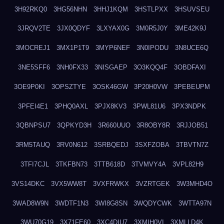
3H92RKQ0
3HG56NHN
3HHJ1KQM
3HSTLPXX
3HSUVSEU
3JRQV2TE
3JX0QDYF
3LXYAX0G
3M0R5J0Y
3ME42K9J
3MOCREJ1
3MX1P1T9
3MYP6NEF
3N0IPODU
3N8UCE6Q
3NE5SFF6
3NH0FX33
3NISGAEP
3O3KQQ4F
3OBDFAXI
3OE9P0KI
3OPSZTYE
3OSK46GW
3P20H0VW
3PEBEUPM
3PFEI4E1
3PHQ0AXL
3PJX8KV3
3PWL81U6
3PX3NDPK
3QBNPSU7
3QPKYD3H
3R660UUO
3R8OBY8R
3RJJOB51
3RM5TAUQ
3RV0N612
3SRBQEDJ
3SXFZOBA
3TBVTN7Z
3TFI7CJL
3TKFBN73
3TTB618D
3TVMVY4A
3VPL82H9
3VS14DKC
3VX5WW8T
3VXFRWKX
3VZRTGEK
3W3MHD4O
3WAD8W9N
3WDTF1N3
3WI8G8SN
3WQDYCWK
3WTTA97N
3WU70G19
3X71FE60
3XC4DIU7
3XMIH0VI
3XMLLD4K