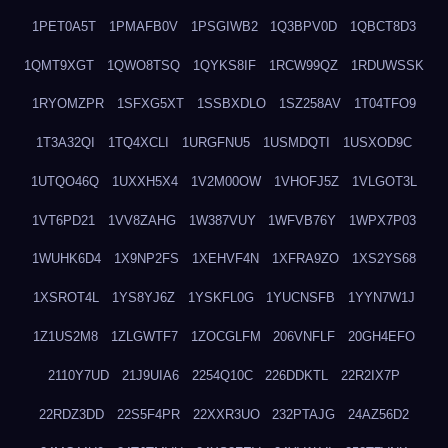
1PET0A5T
1PMAFB0V
1PSGIWB2
1Q3BPV0D
1QBCT8D3
1QMT9XGT
1QWO8TSQ
1QYKS8IF
1RCW99QZ
1RDUWSSK
1RYOMZPR
1SFXG5XT
1SSBXDLO
1SZ258AV
1T04TFO9
1T3A32QI
1TQ4XCLI
1URGFNU5
1USMDQTI
1USXOD9C
1UTQO46Q
1UXXH5X4
1V2M00OW
1VHOFJ5Z
1VLGOT3L
1VT6PD21
1VV8ZAHG
1W387VUY
1WFVB76Y
1WPX7P03
1WUHK6D4
1X9NP2FS
1XEHVF4N
1XFRA9ZO
1XS2YS68
1XSROT4L
1YS8YJ6Z
1YSKFL0G
1YUCNSFB
1YYN7W1J
1Z1US2M8
1ZLGWTF7
1ZOCGLFM
206VNFLF
20GH4EFO
2110Y7UD
21J9UIA6
2254Q10C
226DDKTL
22R2IX7P
22RDZ3DD
22S5F4PR
22XXR3UO
232PTAJG
24AZ56D2