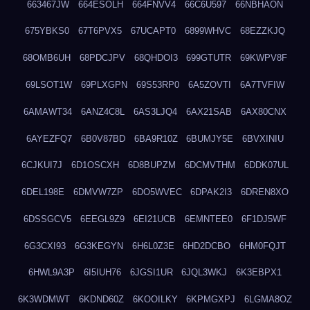
663467JW
664ESOLH
664FNVV4
66C6U597
66NBHAON
675YBKS0
67T6PVX5
67UCAPT0
6899WHVC
68EZZKJQ
68OMB6UH
68PDCJPV
68QHDOI3
699GTUTR
69KWPV8F
69LSOT1W
69PLXGPN
69S53RP0
6A5ZOVTI
6A7TVFIW
6AMAWT34
6ANZ4C8L
6AS3LJQ4
6AX21SAB
6AX80CNX
6AYEZFQ7
6B0V87BD
6BA9R10Z
6BUMJY5E
6BVXINIU
6CJKUI7J
6D1OSCXH
6D8BUPZM
6DCMVTHM
6DDK07UL
6DEL198E
6DMVW7ZP
6DO5WVEC
6DPAK2I3
6DREN8XO
6DSSGCV5
6EEGL9Z9
6EI21UCB
6EMNTEE0
6F1DJ5WF
6G3CXI93
6G3KEGYN
6H6L0Z3E
6HD2DCBO
6HM0FQJT
6HWL9A3P
6I5IUH76
6JGSI1UR
6JQL3WKJ
6K3EBPX1
6K3WDMWT
6KDND60Z
6KOOILKY
6KPMGXPJ
6LGMA8OZ