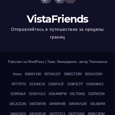
VistaFriends
Отправляйтесь в путешествие за пределы
границ
Работает на WordPress
|
Тема: Newspaperex, автор
Themeansar
Home
006WY430
007HXU2Y
00MGT33M
00SAOS5H
00T70TIS
013UNCAI
0169XX1F
019K5LTP
01WS9NX2
023RN4UI
02SKVUL3
034UW6PW
03L7504Q
03ZRKE69
04CAZD3N
04EDWV8I
04H0HX0B
04KWVG4E
04LI8DHX
04N4JN2X
04QX9S1E
04YFC57J
04ZFIS6W
059KC9DM