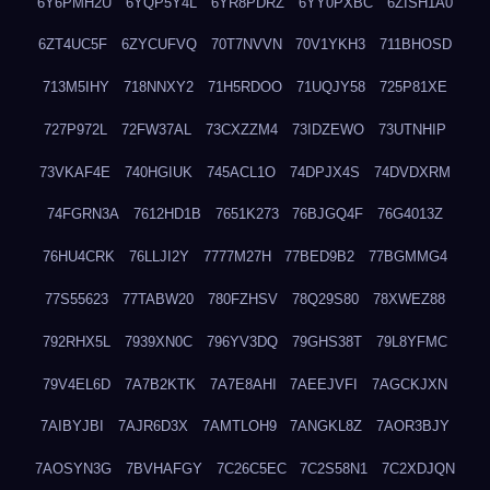
6Y6PMH2U
6YQP5Y4L
6YR8PDRZ
6YY0PXBC
6ZISH1A0
6ZT4UC5F
6ZYCUFVQ
70T7NVVN
70V1YKH3
711BHOSD
713M5IHY
718NNXY2
71H5RDOO
71UQJY58
725P81XE
727P972L
72FW37AL
73CXZZM4
73IDZEWO
73UTNHIP
73VKAF4E
740HGIUK
745ACL1O
74DPJX4S
74DVDXRM
74FGRN3A
7612HD1B
7651K273
76BJGQ4F
76G4013Z
76HU4CRK
76LLJI2Y
7777M27H
77BED9B2
77BGMMG4
77S55623
77TABW20
780FZHSV
78Q29S80
78XWEZ88
792RHX5L
7939XN0C
796YV3DQ
79GHS38T
79L8YFMC
79V4EL6D
7A7B2KTK
7A7E8AHI
7AEEJVFI
7AGCKJXN
7AIBYJBI
7AJR6D3X
7AMTLOH9
7ANGKL8Z
7AOR3BJY
7AOSYN3G
7BVHAFGY
7C26C5EC
7C2S58N1
7C2XDJQN