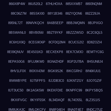
866X8P4W
86U520L2
87HLHOXA
885XXWB7
8893NQNM
88C06Z7M
88SSKI00
88Y1B346
88ZYQON6
88ZZ29JA
895NL72T
89WVKQCH
8A6B5EEP
8BBJWQMN
8BJPIIGO
8BSWANL0
8BVB056I
8BZT9YKF
8BZZZWSD
8C2C6QL5
8C6H1X9Q
8CEG9O6P
8CFDQ2M4
8CUCG2I2
8D8ZOZI4
8E09QNUV
8E4S01KD
8ECXEKP8
8EK7CM3O
8EMTYC6G
8EPAS0G6
8FLU9KW0
8GN4ZHDF
8GP2U7BA
8HSUN8J4
8HV1LF0X
8I0XX43W
8IGK9S2K
8IKCGRHJ
8IN6KUU1
8IWWBYPE
8J75FPFS
8JJDB3C0
8JKNTZGY
8JO7GZIF
8JT3UC50
8K1AGK5W
8KEKFDIE
8KNPFC99
8KPYSBQS
8KXIFVGC
8KYIF5SK
8L34DAQF
8L74O55L
8LZ3S1IS
8M8UKA3C
8MLQKCFV
8N8F04EH
8NA0T4E7
8NDCJ7UZ