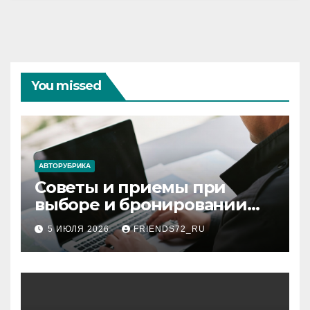
You missed
АВТОРУБРИКА
Советы и приемы при
выборе и бронировании
авиабилетов
5 ИЮЛЯ 2026
FRIENDS72_RU