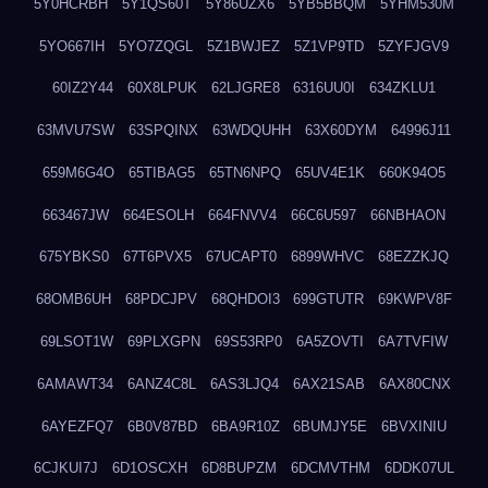
5Y0HCRBH
5Y1QS60T
5Y86UZX6
5YB5BBQM
5YHM530M
5YO667IH
5YO7ZQGL
5Z1BWJEZ
5Z1VP9TD
5ZYFJGV9
60IZ2Y44
60X8LPUK
62LJGRE8
6316UU0I
634ZKLU1
63MVU7SW
63SPQINX
63WDQUHH
63X60DYM
64996J11
659M6G4O
65TIBAG5
65TN6NPQ
65UV4E1K
660K94O5
663467JW
664ESOLH
664FNVV4
66C6U597
66NBHAON
675YBKS0
67T6PVX5
67UCAPT0
6899WHVC
68EZZKJQ
68OMB6UH
68PDCJPV
68QHDOI3
699GTUTR
69KWPV8F
69LSOT1W
69PLXGPN
69S53RP0
6A5ZOVTI
6A7TVFIW
6AMAWT34
6ANZ4C8L
6AS3LJQ4
6AX21SAB
6AX80CNX
6AYEZFQ7
6B0V87BD
6BA9R10Z
6BUMJY5E
6BVXINIU
6CJKUI7J
6D1OSCXH
6D8BUPZM
6DCMVTHM
6DDK07UL