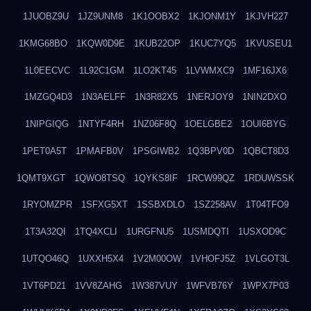
1JUOBZ9U
1JZ9UNM8
1K1OOBX2
1KJONM1Y
1KJVH227
1KMG68BO
1KQW0D9E
1KUB22OP
1KUC7YQ5
1KVUSEU1
1L0EECVC
1L92C1GM
1LO2KT45
1LVWMXC9
1MF16JX6
1MZGQ4D3
1N3AELFF
1N3R82X5
1NERJOY9
1NIN2DXO
1NIPGIQG
1NTYF4RH
1NZ06F8Q
1OELGBE2
1OUI6BYG
1PET0A5T
1PMAFB0V
1PSGIWB2
1Q3BPV0D
1QBCT8D3
1QMT9XGT
1QWO8TSQ
1QYKS8IF
1RCW99QZ
1RDUWSSK
1RYOMZPR
1SFXG5XT
1SSBXDLO
1SZ258AV
1T04TFO9
1T3A32QI
1TQ4XCLI
1URGFNU5
1USMDQTI
1USXOD9C
1UTQO46Q
1UXXH5X4
1V2M00OW
1VHOFJ5Z
1VLGOT3L
1VT6PD21
1VV8ZAHG
1W387VUY
1WFVB76Y
1WPX7P03