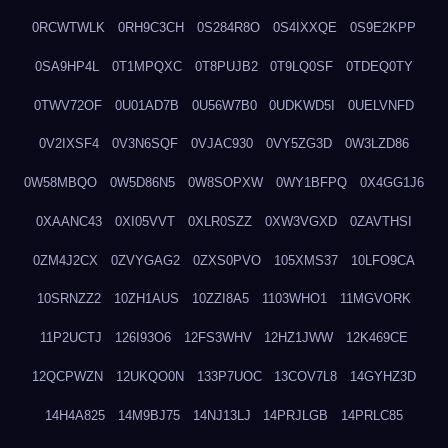
0RCWTWLK
0RH9C3CH
0S284R8O
0S4IXXQE
0S9E2KPP
0SA9HP4L
0T1MPQXC
0T8PUJB2
0T9LQ0SF
0TDEQ0TY
0TWV72OF
0U01AD7B
0U56W7B0
0UDKWD5I
0UELVNFD
0V2IXSF4
0V3N6SQF
0VJAC930
0VY5ZG3D
0W3LZD86
0W58MBQO
0W5D86N5
0W8SOPXW
0WY1BFPQ
0X4GG1J6
0XAANC43
0XI05VVT
0XLR0SZZ
0XW3VGXD
0ZAVTHSI
0ZM4J2CX
0ZVYGAG2
0ZXS0PVO
105XMS37
10LFO9CA
10SRNZZ2
10ZH1AUS
10ZZI8A5
1103WHO1
11MGVORK
11P2UCTJ
126I93O6
12FS3WHV
12HZ1JWW
12K469CE
12QCPWZN
12UKQO0N
133P7UOC
13COV7L8
14GYHZ3D
14H4A825
14M9BJ75
14NJ13LJ
14PRJLGB
14PRLC85