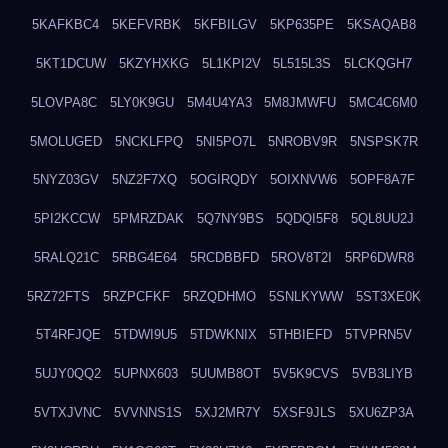
5KAFKBC4
5KEFVRBK
5KFBILGV
5KP635PE
5KSAQAB8
5KT1DCUW
5KZYHXKG
5L1KPI2V
5L515L3S
5LCKQGH7
5LOVPA8C
5LY0K9GU
5M4U4YA3
5M8JMWFU
5MC4C6M0
5MOLUGED
5NCKLFPQ
5NI5PO7L
5NROBV9R
5NSPSK7R
5NYZ03GV
5NZ2F7XQ
5OGIRQDY
5OIXNVW6
5OPF8A7F
5PI2KCCW
5PMRZDAK
5Q7NY9BS
5QDQI5F8
5QL8UU2J
5RALQ21C
5RBG4E64
5RCDBBFD
5ROV8T2I
5RP6DWR8
5RZ72FTS
5RZPCFKF
5RZQDHMO
5SNLKYWW
5ST3XE0K
5T4RFJQE
5TDWI9U5
5TDWKNIX
5THBIEFD
5TVPRN5V
5UJY0QQ2
5UPNX603
5UUMB8OT
5V5K9CVS
5VB3LIYB
5VTXJVNC
5VVNNS1S
5XJ2MR7Y
5XSF9JLS
5XU6ZP3A