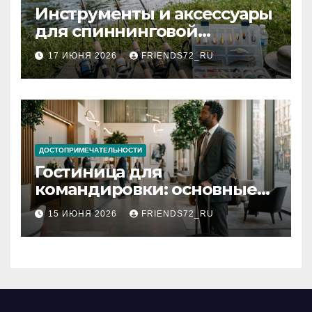
Инструменты и аксессуары
для спиннинговой
рыбалки: назначение и
17 ИЮНЯ 2026
FRIENDS72_RU
типы
ДОСТОПРИМЕЧАТЕЛЬНОСТИ
Гостиница для
командировки: основные
критерии выбора
15 ИЮНЯ 2026
FRIENDS72_RU