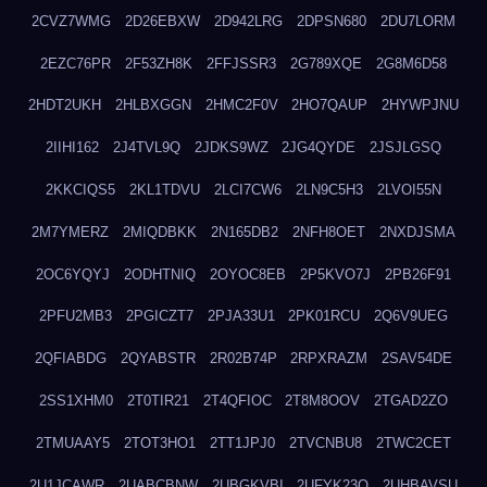
2CVZ7WMG
2D26EBXW
2D942LRG
2DPSN680
2DU7LORM
2EZC76PR
2F53ZH8K
2FFJSSR3
2G789XQE
2G8M6D58
2HDT2UKH
2HLBXGGN
2HMC2F0V
2HO7QAUP
2HYWPJNU
2IIHI162
2J4TVL9Q
2JDKS9WZ
2JG4QYDE
2JSJLGSQ
2KKCIQS5
2KL1TDVU
2LCI7CW6
2LN9C5H3
2LVOI55N
2M7YMERZ
2MIQDBKK
2N165DB2
2NFH8OET
2NXDJSMA
2OC6YQYJ
2ODHTNIQ
2OYOC8EB
2P5KVO7J
2PB26F91
2PFU2MB3
2PGICZT7
2PJA33U1
2PK01RCU
2Q6V9UEG
2QFIABDG
2QYABSTR
2R02B74P
2RPXRAZM
2SAV54DE
2SS1XHM0
2T0TIR21
2T4QFIOC
2T8M8OOV
2TGAD2ZO
2TMUAAY5
2TOT3HO1
2TT1JPJ0
2TVCNBU8
2TWC2CET
2U1JCAWR
2UABCBNW
2UBGKVBI
2UFYK23Q
2UHBAVSU