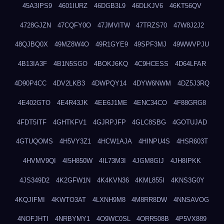
45A3IPS9
4601IURZ
46DGB3L9
46DLKJV6
46KT56QV
4728GJZN
47CQFY0O
47JMVITW
47TRZS70
47W8J2J2
48QJBQ0X
49MZ8W4O
49R1GYE9
49SPF3MJ
49WWVPJU
4B13IA3F
4B1N5SGO
4BOKJ6KQ
4C9HCESS
4D64LFAR
4D90P4CC
4DV2LKB3
4DWPQY14
4DYW6NWM
4DZ5J3RQ
4E402GTO
4E4R43JK
4EE6J1ME
4ENC34CO
4F88GRG8
4FDT5ITF
4GHTKFV1
4GJRPJFP
4GLC8SBG
4GOTUJAD
4GTUQOMS
4H5VY3Z1
4HCW1AJA
4HINPU4S
4HSR603T
4HVMV9QI
4I5H850W
4IL73M3I
4JGM8GIJ
4JH8IPKK
4JS349D2
4K2GFW1N
4K4KVN36
4KML855I
4KNS3G0Y
4KQJIFMI
4KWTO3AT
4LXNH9M8
4M8RR8DW
4NNSAVOG
4NOFJHTI
4NRBYMY1
4O9WC0SL
4ORR508B
4P5VX889