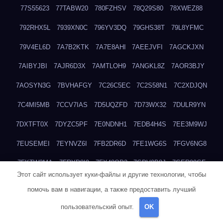
77S55623
77TABW20
780FZHSV
78Q29S80
78XWEZ88
792RHX5L
7939XN0C
796YV3DQ
79GHS38T
79L8YFMC
79V4EL6D
7A7B2KTK
7A7E8AHI
7AEEJVFI
7AGCKJXN
7AIBYJBI
7AJR6D3X
7AMTLOH9
7ANGKL8Z
7AOR3BJY
7AOSYN3G
7BVHAFGY
7C26C5EC
7C2S58N1
7C2XDJQN
7C4MI5MB
7CCV7IAS
7D5UQZFD
7D73WX32
7DULR9YN
7DXTFT0X
7DYZC5PF
7E0NDNH1
7EDB4H4S
7EE3M9WJ
7EUSEMEI
7EYNVZ6I
7FB2DR6D
7FE1WG6S
7FGV6NG8
7FKTW3MA
7FRYD8I9
7FX48QP3
7GDV0B8J
7GER99GF
Этот сайт использует куки-файлы и другие технологии, чтобы
7H8E1KTR
7H8LPLGJ
7I854907
7IAYUF4X
7IRRICQI
помочь вам в навигации, а также предоставить лучший
7JIRAAHO
7JJO4AR2
7JLOZ9Q7
7KWC77GK
7LALYSM0
пользовательский опыт.
OK
7LCWIIY0
7LVURME7
7M1UWA38
7MHLTVDG
7MM4F50B