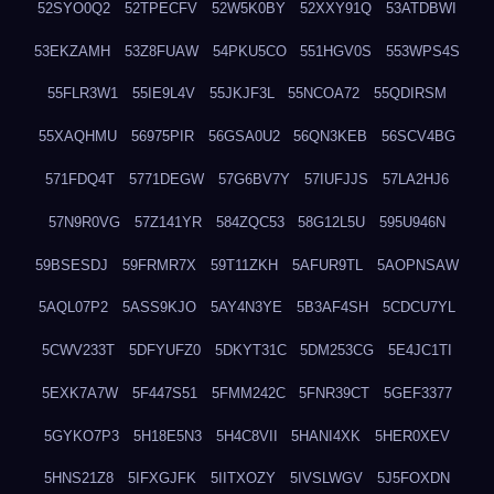
52SYO0Q2
52TPECFV
52W5K0BY
52XXY91Q
53ATDBWI
53EKZAMH
53Z8FUAW
54PKU5CO
551HGV0S
553WPS4S
55FLR3W1
55IE9L4V
55JKJF3L
55NCOA72
55QDIRSM
55XAQHMU
56975PIR
56GSA0U2
56QN3KEB
56SCV4BG
571FDQ4T
5771DEGW
57G6BV7Y
57IUFJJS
57LA2HJ6
57N9R0VG
57Z141YR
584ZQC53
58G12L5U
595U946N
59BSESDJ
59FRMR7X
59T11ZKH
5AFUR9TL
5AOPNSAW
5AQL07P2
5ASS9KJO
5AY4N3YE
5B3AF4SH
5CDCU7YL
5CWV233T
5DFYUFZ0
5DKYT31C
5DM253CG
5E4JC1TI
5EXK7A7W
5F447S51
5FMM242C
5FNR39CT
5GEF3377
5GYKO7P3
5H18E5N3
5H4C8VII
5HANI4XK
5HER0XEV
5HNS21Z8
5IFXGJFK
5IITXOZY
5IVSLWGV
5J5FOXDN