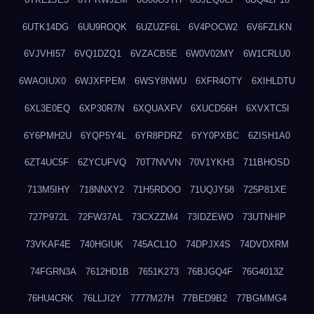
6UTK14DG
6UU9ROQK
6UZUZF6L
6V4POCW2
6V6FZLKN
6VJVHI57
6VQ1DZQ1
6VZACB5E
6W0V02MY
6W1CRLU0
6WAOIUX0
6WJXFPEM
6WSY8NWU
6XFR4OTY
6XIHLDTU
6XL3E0EQ
6XP30R7N
6XQUAXFV
6XUCD56H
6XVXTC5I
6Y6PMH2U
6YQP5Y4L
6YR8PDRZ
6YY0PXBC
6ZISH1A0
6ZT4UC5F
6ZYCUFVQ
70T7NVVN
70V1YKH3
711BHOSD
713M5IHY
718NNXY2
71H5RDOO
71UQJY58
725P81XE
727P972L
72FW37AL
73CXZZM4
73IDZEWO
73UTNHIP
73VKAF4E
740HGIUK
745ACL1O
74DPJX4S
74DVDXRM
74FGRN3A
7612HD1B
7651K273
76BJGQ4F
76G4013Z
76HU4CRK
76LLJI2Y
7777M27H
77BED9B2
77BGMMG4