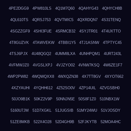
4PE2DGG9
4PW810LS
4Q1M7Q60
4QAHYG43
4QHYCH8B
4QL610TS
4QRSJ753
4QVTMIC5
4QXRDQN7
4S31TENQ
4SGZZGF9
4SHI3FUE
4SRMCB32
4SYJTR01
4T4UXTTO
4T8GUZVK
4TAWVEKW
4TBBI1Y5
4TJ1ASNW
4TPTYC45
4TSJ6PJX
4U48QGQ2
4UMM8LXA
4UNHPQM1
4URT243L
4VFMWJZ0
4VGSLXPJ
4VJZYO02
4VNW7KSQ
4W6ZE1F7
4WP2PW82
4WQWQXX8
4WXQZN38
4X7TT8GV
4XYOT662
4XZYAUHI
4YQHH612
4Z52SO0V
4ZP14UIL
4ZVGSBH0
50JO9B1K
50KZ2V9P
50NNJN5E
50S8F1Z0
510NBX1W
5160U7JM
51D7XGKL
51JUGSIB
51MY24WU
51VJOSDY
51ZE8MKB
522X4O28
52D4GH9B
52FJKYTB
52MOA4HC