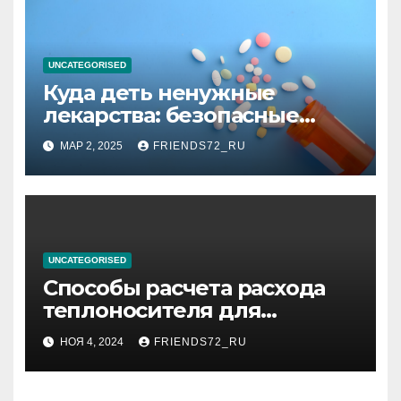
UNCATEGORISED
Куда деть ненужные
лекарства: безопасные
способы утилизации
МАР 2, 2025
FRIENDS72_RU
UNCATEGORISED
Способы расчета расхода
теплоносителя для
системы отопления
НОЯ 4, 2024
FRIENDS72_RU