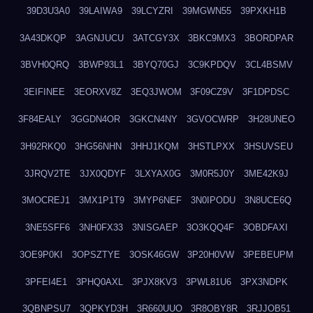
39D3U3A0
39LAIWA9
39LCYZRI
39MGWN55
39PXKH1B
3A43DKQP
3AGNJUCU
3ATCGY3X
3BKC9MX3
3BORDPAR
3BVH0QRQ
3BWP93L1
3BYQ70GJ
3C9KPDQV
3CL4BSMV
3EIFINEE
3EORXV8Z
3EQ3JWOM
3F09CZ9V
3F1DPDSC
3F84EALY
3GGDN4OR
3GKCN4NY
3GVOCWRP
3H28UNEO
3H92RKQ0
3HG56NHN
3HHJ1KQM
3HSTLPXX
3HSUVSEU
3JRQV2TE
3JX0QDYF
3LXYAX0G
3M0R5J0Y
3ME42K9J
3MOCREJ1
3MX1P1T9
3MYP6NEF
3N0IPODU
3N8UCE6Q
3NE5SFF6
3NH0FX33
3NISGAEP
3O3KQQ4F
3OBDFAXI
3OE9P0KI
3OPSZTYE
3OSK46GW
3P20H0VW
3PEBEUPM
3PFEI4E1
3PHQ0AXL
3PJX8KV3
3PWL81U6
3PX3NDPK
3QBNPSU7
3QPKYD3H
3R660UUO
3R8OBY8R
3RJJOB51