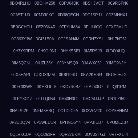
0BO4RLHU
0BOHM258
0BPJ04DK
0BSHJVOT
0C9RGFN6
0CA5T1U9
0CMYI0KC
0D38QEGH
0DCJSPJ1
0DZMHHX1
0E9GCHCU
0EZ05K4R
0FFYUM84
0FLIL6GQ
0FXF2MUD
0G363XJW
0GI31E0A
0GJSAH4M
0GRH7XSL
0H17NT32
0H7Y9RRM
0H9OI0N1
0HYK5SEI
0IA5RSJ3
0IF4Y4UQ
0IM5QCNL
0IUZL33Y
0J6YMSQ9
0JAWX05J
0JMG9NJH
0JX5HAPI
0JXDX9ZM
0K8I19RD
0KA2KHRR
0KCE9EJG
0KFC83WS
0KHXDLT8
0KO7R0BZ
0LA240G7
0LIQ91PM
0LPY3G1Z
0LTLQ0B4
0M40H0CT
0MCMJJJP
0N1LZI50
0NALSI2P
0NFM8HBQ
0O1D2CFA
0O3VCZC0
0OY5HHNM
0P2UDQV4
0P3WEUER
0PHNO5Y4
0PPJIUB7
0PUMEZB4
0QLRKCUP
0QO261FR
0QR27BKM
0QV0STGJ
0R7FXEI4