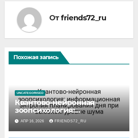
От
friends72_ru
Похожая запись
UNCATEGORISED
Квантово-нейронная
зоопсихология:
информационная энтропия
АПР 16, 2026
FRIENDS72_RU
планирования дня при
высоком уровне шума