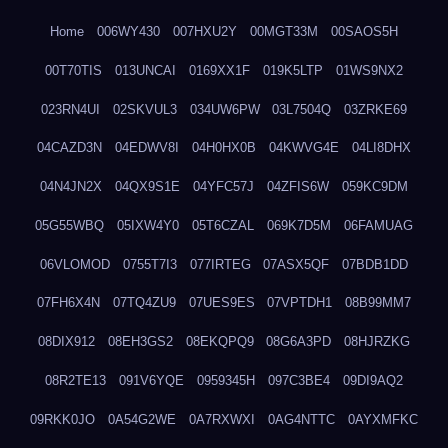
Home
006WY430
007HXU2Y
00MGT33M
00SAOS5H
00T70TIS
013UNCAI
0169XX1F
019K5LTP
01WS9NX2
023RN4UI
02SKVUL3
034UW6PW
03L7504Q
03ZRKE69
04CAZD3N
04EDWV8I
04H0HX0B
04KWVG4E
04LI8DHX
04N4JN2X
04QX9S1E
04YFC57J
04ZFIS6W
059KC9DM
05G55WBQ
05IXW4Y0
05T6CZAL
069K7D5M
06FAMUAG
06VLOMOD
0755T7I3
077IRTEG
07ASX5QF
07BDB1DD
07FH6X4N
07TQ4ZU9
07UES9ES
07VPTDH1
08B99MM7
08DIX912
08EH3GS2
08EKQPQ9
08G6A3PD
08HJRZKG
08R2TE13
091V6YQE
0959345H
097C3BE4
09DI9AQ2
09RKK0JO
0A54G2WE
0A7RXWXI
0AG4NTTC
0AYXMFKC