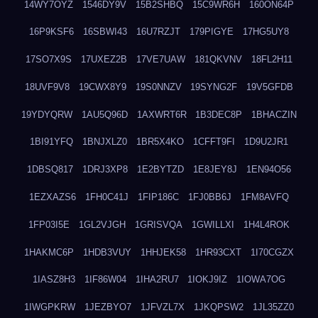
14WY7OYZ
1546DY9V
15B2SHBQ
15C9WR6H
160ON64P
16P9KSF6
16SBWI43
16U7RZJT
179PIGYE
17HG5UY8
17SO7X9S
17UXEZ2B
17VE7UAW
181QKVNV
18FL2H11
18UVF9V8
19CWX8Y9
19S0NNZV
19SYNG2F
19V5GFDB
19YDYQRW
1AU5Q96D
1AXWRT6R
1B3DEC8P
1BHACZIN
1BI91YFQ
1BNJXLZ0
1BR5X4KO
1CFFT9FI
1D9U2JR1
1DBSQ817
1DRJ3XP8
1E2BYTZD
1E8JEY8J
1EN94O56
1EZXAZS6
1FH0C41J
1FIP186C
1FJ0BB6J
1FM8AVFQ
1FP03I5E
1GL2VJGH
1GRISVQA
1GWILLXI
1H4L4ROK
1HAKMC6P
1HDB3VUY
1HHJEK58
1HR93CXT
1I70CGZX
1IASZ8H3
1IF86W04
1IHA2RU7
1IOKJ9IZ
1IOWA7OG
1IWGPKRW
1JEZBYO7
1JFVZL7X
1JKQPSW2
1JL35ZZ0