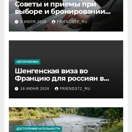
Советы и приемы при
выборе и бронировании
авиабилетов
5 ИЮЛЯ 2026
FRIENDS72_RU
АВТОРУБРИКА
Шенгенская виза во
Францию для россиян в
2026 году: сроки от 3 дней
18 ИЮНЯ 2026
FRIENDS72_RU
и список необходимых
документов
ДОСТОПРИМЕЧАТЕЛЬНОСТИ