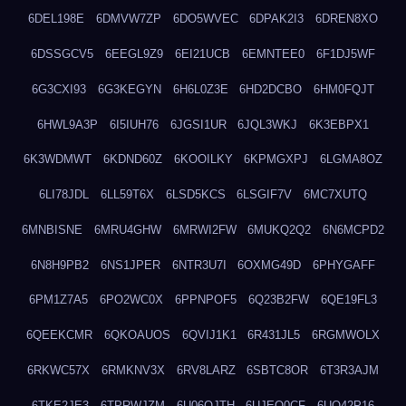
6DEL198E
6DMVW7ZP
6DO5WVEC
6DPAK2I3
6DREN8XO
6DSSGCV5
6EEGL9Z9
6EI21UCB
6EMNTEE0
6F1DJ5WF
6G3CXI93
6G3KEGYN
6H6L0Z3E
6HD2DCBO
6HM0FQJT
6HWL9A3P
6I5IUH76
6JGSI1UR
6JQL3WKJ
6K3EBPX1
6K3WDMWT
6KDND60Z
6KOOILKY
6KPMGXPJ
6LGMA8OZ
6LI78JDL
6LL59T6X
6LSD5KCS
6LSGIF7V
6MC7XUTQ
6MNBISNE
6MRU4GHW
6MRWI2FW
6MUKQ2Q2
6N6MCPD2
6N8H9PB2
6NS1JPER
6NTR3U7I
6OXMG49D
6PHYGAFF
6PM1Z7A5
6PO2WC0X
6PPNPOF5
6Q23B2FW
6QE19FL3
6QEEKCMR
6QKOAUOS
6QVIJ1K1
6R431JL5
6RGMWOLX
6RKWC57X
6RMKNV3X
6RV8LARZ
6SBTC8OR
6T3R3AJM
6TKE2JE3
6TPRWJZM
6U06OJTH
6UJEQ0CF
6UQ42P16