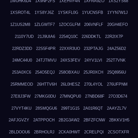
1WUHK6D4
1X9NP2FS
1XEHVF4N
1XFRA9ZO
1XS2YS68
1XSROT4L
1YS8YJ6Z
1YSKFL0G
1YUCNSFB
1YYN7W1J
1Z1US2M8
1ZLGWTF7
1ZOCGLFM
206VNFLF
20GH4EFO
2110Y7UD
21J9UIA6
2254Q10C
226DDKTL
22R2IX7P
22RDZ3DD
22S5F4PR
22XXR3UO
232PTAJG
24AZ56D2
24MC44U0
24TJTMVU
24XS3FEV
24YV1LVI
252T7VNK
253A0XC6
254O5EQJ
258OBXAU
25JR0XCH
25Q8956U
25RMMEOD
26HTTV6H
26L0HESZ
270L4YOL
276UFPNM
27E8J3FW
27MKG0DU
27MNQPU0
27NBD68F
27O3D674
27VYT4KU
28SMQGU6
299T1G15
2A01R6QT
2AAYZL7V
2AFJGVZY
2ATPPOCH
2B2G3AW2
2BFZFCNW
2BKKV1H5
2BLDOOU6
2BRHOLRJ
2CKA0HWT
2CRELPQI
2CSOTXFR