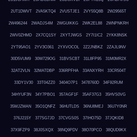
2UT1DWVT
2VA5KTQ4
2VUSTJE1
2VY55Q8B
2W29565T
2W496244
2WADJS4M
2WGUIKKG
2WK2EL88
2WNPNKRH
2WV0ZHMD
2X7CQ1SY
2XYTJWGS
2Y7I1IC2
2YKK8NSK
2YT95AO1
2YV3O361
2YXVOCOL
2Z2JNBKZ
2ZAJL9NV
30D5VUM9
30W729OG
31BVSCBT
31L8FP95
31M0MR2X
32AT2VLN
32MATDBP
336RPFHA
33ANXYRH
33CR504T
33DY1V30
33T04ZZ0
3404O7P1
3478760D
34F92RUM
34HYUF3N
34Y7PBO1
357AGF1F
35AF37G3
35HVS0VG
35MJZMAN
35O1QNFZ
36HUTLDS
36NU8MEJ
36U7Y0NR
376J215Y
377SG7JD
37CVGS0S
37IHO75D
37JQKID8
37X9FZP9
38J0SXQX
38NQ9PDV
38O70PCO
38QUD9KX