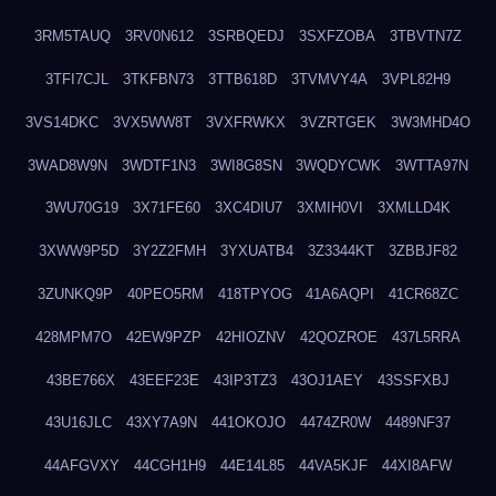
3RM5TAUQ
3RV0N612
3SRBQEDJ
3SXFZOBA
3TBVTN7Z
3TFI7CJL
3TKFBN73
3TTB618D
3TVMVY4A
3VPL82H9
3VS14DKC
3VX5WW8T
3VXFRWKX
3VZRTGEK
3W3MHD4O
3WAD8W9N
3WDTF1N3
3WI8G8SN
3WQDYCWK
3WTTA97N
3WU70G19
3X71FE60
3XC4DIU7
3XMIH0VI
3XMLLD4K
3XWW9P5D
3Y2Z2FMH
3YXUATB4
3Z3344KT
3ZBBJF82
3ZUNKQ9P
40PEO5RM
418TPYOG
41A6AQPI
41CR68ZC
428MPM7O
42EW9PZP
42HIOZNV
42QOZROE
437L5RRA
43BE766X
43EEF23E
43IP3TZ3
43OJ1AEY
43SSFXBJ
43U16JLC
43XY7A9N
441OKOJO
4474ZR0W
4489NF37
44AFGVXY
44CGH1H9
44E14L85
44VA5KJF
44XI8AFW