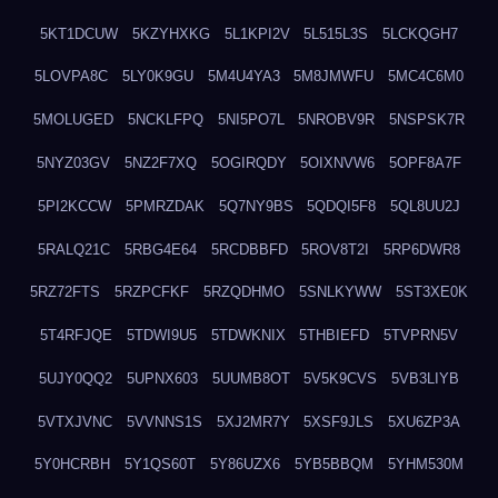
5KT1DCUW
5KZYHXKG
5L1KPI2V
5L515L3S
5LCKQGH7
5LOVPA8C
5LY0K9GU
5M4U4YA3
5M8JMWFU
5MC4C6M0
5MOLUGED
5NCKLFPQ
5NI5PO7L
5NROBV9R
5NSPSK7R
5NYZ03GV
5NZ2F7XQ
5OGIRQDY
5OIXNVW6
5OPF8A7F
5PI2KCCW
5PMRZDAK
5Q7NY9BS
5QDQI5F8
5QL8UU2J
5RALQ21C
5RBG4E64
5RCDBBFD
5ROV8T2I
5RP6DWR8
5RZ72FTS
5RZPCFKF
5RZQDHMO
5SNLKYWW
5ST3XE0K
5T4RFJQE
5TDWI9U5
5TDWKNIX
5THBIEFD
5TVPRN5V
5UJY0QQ2
5UPNX603
5UUMB8OT
5V5K9CVS
5VB3LIYB
5VTXJVNC
5VVNNS1S
5XJ2MR7Y
5XSF9JLS
5XU6ZP3A
5Y0HCRBH
5Y1QS60T
5Y86UZX6
5YB5BBQM
5YHM530M