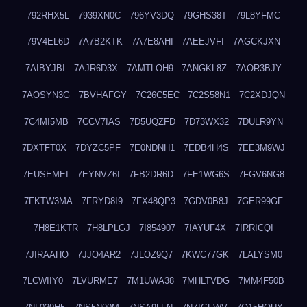
792RHX5L
7939XN0C
796YV3DQ
79GHS38T
79L8YFMC
79V4EL6D
7A7B2KTK
7A7E8AHI
7AEEJVFI
7AGCKJXN
7AIBYJBI
7AJR6D3X
7AMTLOH9
7ANGKL8Z
7AOR3BJY
7AOSYN3G
7BVHAFGY
7C26C5EC
7C2S58N1
7C2XDJQN
7C4MI5MB
7CCV7IAS
7D5UQZFD
7D73WX32
7DULR9YN
7DXTFT0X
7DYZC5PF
7E0NDNH1
7EDB4H4S
7EE3M9WJ
7EUSEMEI
7EYNVZ6I
7FB2DR6D
7FE1WG6S
7FGV6NG8
7FKTW3MA
7FRYD8I9
7FX48QP3
7GDV0B8J
7GER99GF
7H8E1KTR
7H8LPLGJ
7I854907
7IAYUF4X
7IRRICQI
7JIRAAHO
7JJO4AR2
7JLOZ9Q7
7KWC77GK
7LALYSM0
7LCWIIY0
7LVURME7
7M1UWA38
7MHLTVDG
7MM4F50B