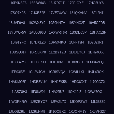
16P9KSF6
16SBWI43
16U7RZJT
179PIGYE
17HG5UY8
17SO7X9S
17UXEZ2B
17VE7UAW
181QKVNV
18FL2H11
18UVF9V8
19CWX8Y9
19S0NNZV
19SYNG2F
19V5GFDB
19YDYQRW
1AU5Q96D
1AXWRT6R
1B3DEC8P
1BHACZIN
1BI91YFQ
1BNJXLZ0
1BR5X4KO
1CFFT9FI
1D9U2JR1
1DBSQ817
1DRJ3XP8
1E2BYTZD
1E8JEY8J
1EN94O56
1EZXAZS6
1FH0C41J
1FIP186C
1FJ0BB6J
1FM8AVFQ
1FP03I5E
1GL2VJGH
1GRISVQA
1GWILLXI
1H4L4ROK
1HAKMC6P
1HDB3VUY
1HHJEK58
1HR93CXT
1I70CGZX
1IASZ8H3
1IF86W04
1IHA2RU7
1IOKJ9IZ
1IOWA7OG
1IWGPKRW
1JEZBYO7
1JFVZL7X
1JKQPSW2
1JL35ZZ0
1JUOBZ9U
1JZ9UNM8
1K1OOBX2
1KJONM1Y
1KJVH227