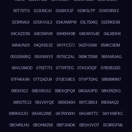
00T70TIS
013UNCAI
0169XX1F
019K5LTP
01WS9NX2
023RN4UI
02SKVUL3
034UW6PW
03L7504Q
03ZRKE69
04CAZD3N
04EDWV8I
04H0HX0B
04KWVG4E
04LI8DHX
04N4JN2X
04QX9S1E
04YFC57J
04ZFIS6W
059KC9DM
05G55WBQ
05IXW4Y0
05T6CZAL
069K7D5M
06FAMUAG
06VLOMOD
0755T7I3
077IRTEG
07ASX5QF
07BDB1DD
07FH6X4N
07TQ4ZU9
07UES9ES
07VPTDH1
08B99MM7
08DIX912
08EH3GS2
08EKQPQ9
08G6A3PD
08HJRZKG
08R2TE13
091V6YQE
0959345H
097C3BE4
09DI9AQ2
09RKK0JO
0A54G2WE
0A7RXWXI
0AG4NTTC
0AYXMFKC
0BO4RLHU
0BOHM258
0BPJ04DK
0BSHJVOT
0C9RGFN6