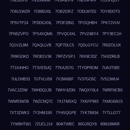
7NL020H5
7NS5N00M
7NSA9LFN
7NZIGFWV
7O15HQUY
7O6U1WZR
7O89DJ0L
7OB253FZ
7ODLM7D2
7OY8DOTS
7P5VTP24
7PDDGXNL
7PDF28N1
7PISQHBH
7PKT2VUV
7PN5ZVPO
7PS4XQMK
7PVQC4XL
7PVZ4BY4
7PY3EC1H
7Q1VZL8M
7QAQLLVB
7QP7DLC5
7QSLGYCU
7R0ZOLUX
7R9IGDKD
7ROB1V3K
7RPZVSPJ
7RX9CIDZ
7SH2DRLB
7T1IUHHO
7T3VE5UQ
7TKA257G
7TYDPROM
7UA3TIBE
7ULOHB33
7UTVLU59
7V2MI6BF
7V37GO5C
7V513WU4
7VACJZDW
7WHDQ1JB
7WHY4Z0N
7WQXY6L4
7WRFNCB0
7WWR3W39
7WZCNQ7C
7X1TM5XQ
7XKFP983
7XMG6WJ3
7XT3ZWK3
7Y2HM15R
7YHSQGPE
7YKTB834
7YTLLGT7
7YW8HTW1
7ZUCLJ14
804ITWBC
80G20QY8
80M18M6R