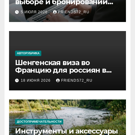
выборе и бронировании
авиабилетов
5 ИЮЛЯ 2026
FRIENDS72_RU
АВТОРУБРИКА
Шенгенская виза во
Францию для россиян в
2026 году: сроки от 3 дней
18 ИЮНЯ 2026
FRIENDS72_RU
и список необходимых
документов
ДОСТОПРИМЕЧАТЕЛЬНОСТИ
Инструменты и аксессуары