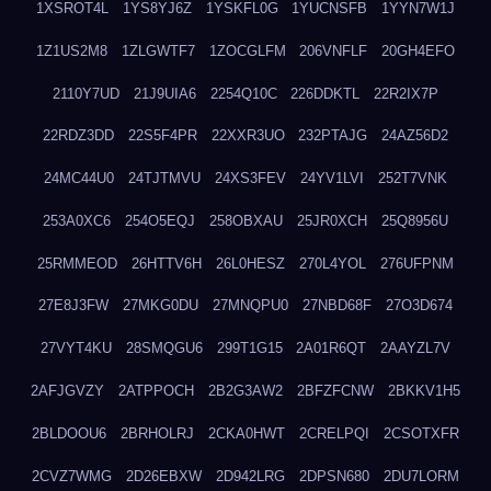
1XSROT4L
1YS8YJ6Z
1YSKFL0G
1YUCNSFB
1YYN7W1J
1Z1US2M8
1ZLGWTF7
1ZOCGLFM
206VNFLF
20GH4EFO
2110Y7UD
21J9UIA6
2254Q10C
226DDKTL
22R2IX7P
22RDZ3DD
22S5F4PR
22XXR3UO
232PTAJG
24AZ56D2
24MC44U0
24TJTMVU
24XS3FEV
24YV1LVI
252T7VNK
253A0XC6
254O5EQJ
258OBXAU
25JR0XCH
25Q8956U
25RMMEOD
26HTTV6H
26L0HESZ
270L4YOL
276UFPNM
27E8J3FW
27MKG0DU
27MNQPU0
27NBD68F
27O3D674
27VYT4KU
28SMQGU6
299T1G15
2A01R6QT
2AAYZL7V
2AFJGVZY
2ATPPOCH
2B2G3AW2
2BFZFCNW
2BKKV1H5
2BLDOOU6
2BRHOLRJ
2CKA0HWT
2CRELPQI
2CSOTXFR
2CVZ7WMG
2D26EBXW
2D942LRG
2DPSN680
2DU7LORM