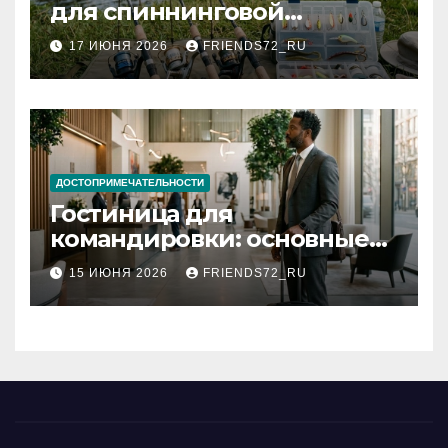
для спиннинговой
рыбалки: назначение и
17 ИЮНЯ 2026
FRIENDS72_RU
типы
ДОСТОПРИМЕЧАТЕЛЬНОСТИ
Гостиница для
командировки: основные
критерии выбора
15 ИЮНЯ 2026
FRIENDS72_RU