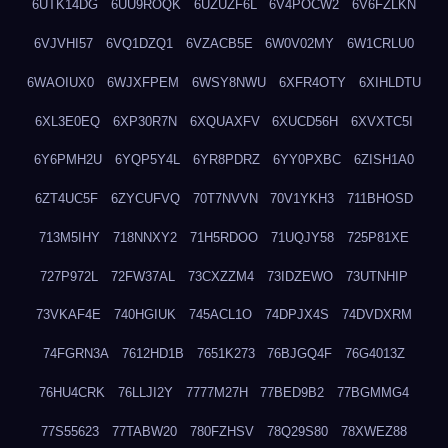
6UTK14DG
6UU9ROQK
6UZUZF6L
6V4POCW2
6V6FZLKN
6VJVHI57
6VQ1DZQ1
6VZACB5E
6W0V02MY
6W1CRLU0
6WAOIUX0
6WJXFPEM
6WSY8NWU
6XFR4OTY
6XIHLDTU
6XL3E0EQ
6XP30R7N
6XQUAXFV
6XUCD56H
6XVXTC5I
6Y6PMH2U
6YQP5Y4L
6YR8PDRZ
6YY0PXBC
6ZISH1A0
6ZT4UC5F
6ZYCUFVQ
70T7NVVN
70V1YKH3
711BHOSD
713M5IHY
718NNXY2
71H5RDOO
71UQJY58
725P81XE
727P972L
72FW37AL
73CXZZM4
73IDZEWO
73UTNHIP
73VKAF4E
740HGIUK
745ACL1O
74DPJX4S
74DVDXRM
74FGRN3A
7612HD1B
7651K273
76BJGQ4F
76G4013Z
76HU4CRK
76LLJI2Y
7777M27H
77BED9B2
77BGMMG4
77S55623
77TABW20
780FZHSV
78Q29S80
78XWEZ88