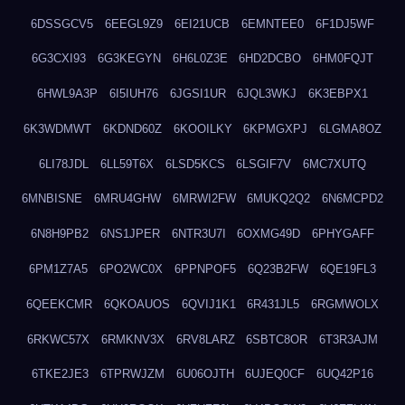
6DSSGCV5
6EEGL9Z9
6EI21UCB
6EMNTEE0
6F1DJ5WF
6G3CXI93
6G3KEGYN
6H6L0Z3E
6HD2DCBO
6HM0FQJT
6HWL9A3P
6I5IUH76
6JGSI1UR
6JQL3WKJ
6K3EBPX1
6K3WDMWT
6KDND60Z
6KOOILKY
6KPMGXPJ
6LGMA8OZ
6LI78JDL
6LL59T6X
6LSD5KCS
6LSGIF7V
6MC7XUTQ
6MNBISNE
6MRU4GHW
6MRWI2FW
6MUKQ2Q2
6N6MCPD2
6N8H9PB2
6NS1JPER
6NTR3U7I
6OXMG49D
6PHYGAFF
6PM1Z7A5
6PO2WC0X
6PPNPOF5
6Q23B2FW
6QE19FL3
6QEEKCMR
6QKOAUOS
6QVIJ1K1
6R431JL5
6RGMWOLX
6RKWC57X
6RMKNV3X
6RV8LARZ
6SBTC8OR
6T3R3AJM
6TKE2JE3
6TPRWJZM
6U06OJTH
6UJEQ0CF
6UQ42P16