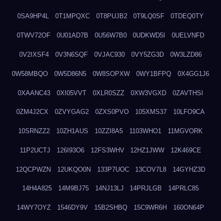
0SA9HP4L
0T1MPQXC
0T8PUJB2
0T9LQ0SF
0TDEQ0TY
0TWV72OF
0U01AD7B
0U56W7B0
0UDKWD5I
0UELVNFD
0V2IXSF4
0V3N6SQF
0VJAC930
0VY5ZG3D
0W3LZD86
0W58MBQO
0W5D86N5
0W8SOPXW
0WY1BFPQ
0X4GG1J6
0XAANC43
0XI05VVT
0XLR0SZZ
0XW3VGXD
0ZAVTHSI
0ZM4J2CX
0ZVYGAG2
0ZXS0PVO
105XMS37
10LFO9CA
10SRNZZ2
10ZH1AUS
10ZZI8A5
1103WHO1
11MGVORK
11P2UCTJ
126I93O6
12FS3WHV
12HZ1JWW
12K469CE
12QCPWZN
12UKQO0N
133P7UOC
13COV7L8
14GYHZ3D
14H4A825
14M9BJ75
14NJ13LJ
14PRJLGB
14PRLC85
14WY7OYZ
1546DY9V
15B2SHBQ
15C9WR6H
160ON64P