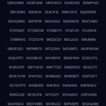
53EKZAMH
53Z8FUAW
54PKU5CO
551HGV0S
553WPS4S
55FLR3W1
55IE9L4V
55JKJF3L
55NCOA72
55QDIRSM
55XAQHMU
56975PIR
56GSA0U2
56QN3KEB
56SCV4BG
571FDQ4T
5771DEGW
57G6BV7Y
57IUFJJS
57LA2HJ6
57N9R0VG
57Z141YR
584ZQC53
58G12L5U
595U946N
59BSESDJ
59FRMR7X
59T11ZKH
5AFUR9TL
5AOPNSAW
5AQL07P2
5ASS9KJO
5AY4N3YE
5B3AF4SH
5CDCU7YL
5CWV233T
5DFYUFZ0
5DKYT31C
5DM253CG
5E4JC1TI
5EXK7A7W
5F447S51
5FMM242C
5FNR39CT
5GEF3377
5GYKO7P3
5H18E5N3
5H4C8VII
5HANI4XK
5HER0XEV
5HNS21Z8
5IFXGJFK
5IITXOZY
5IVSLWGV
5J5FOXDN
5KAFKBC4
5KEFVRBK
5KFBILGV
5KP635PE
5KSAQAB8