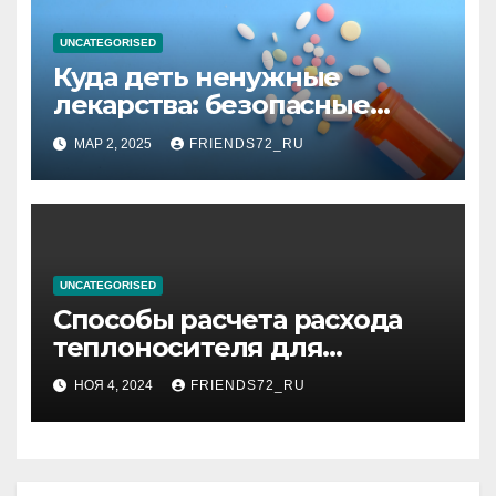
UNCATEGORISED
Куда деть ненужные
лекарства: безопасные
способы утилизации
МАР 2, 2025
FRIENDS72_RU
UNCATEGORISED
Способы расчета расхода
теплоносителя для
системы отопления
НОЯ 4, 2024
FRIENDS72_RU