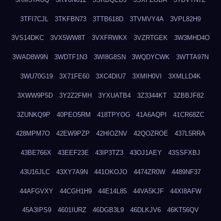
3TFI7CJL
3TKFBN73
3TTB618D
3TVMVY4A
3VPL82H9
3VS14DKC
3VX5WW8T
3VXFRWKX
3VZRTGEK
3W3MHD4O
3WAD8W9N
3WDTF1N3
3WI8G8SN
3WQDYCWK
3WTTA97N
3WU70G19
3X71FE60
3XC4DIU7
3XMIH0VI
3XMLLD4K
3XWW9P5D
3Y2Z2FMH
3YXUATB4
3Z3344KT
3ZBBJF82
3ZUNKQ9P
40PEO5RM
418TPYOG
41A6AQPI
41CR68ZC
428MPM7O
42EW9PZP
42HIOZNV
42QOZROE
437L5RRA
43BE766X
43EEF23E
43IP3TZ3
43OJ1AEY
43SSFXBJ
43U16JLC
43XY7A9N
441OKOJO
4474ZR0W
4489NF37
44AFGVXY
44CGH1H9
44E14L85
44VA5KJF
44XI8AFW
45A3IPS9
4601IURZ
46DGB3L9
46DLKJV6
46KT56QV