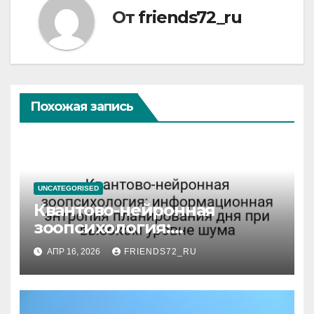
От
friends72_ru
Похожая запись
UNCATEGORISED
Квантово-нейронная
зоопсихология:
информационная энтропия
АПР 16, 2026
FRIENDS72_RU
планирования дня при
высоком уровне шума