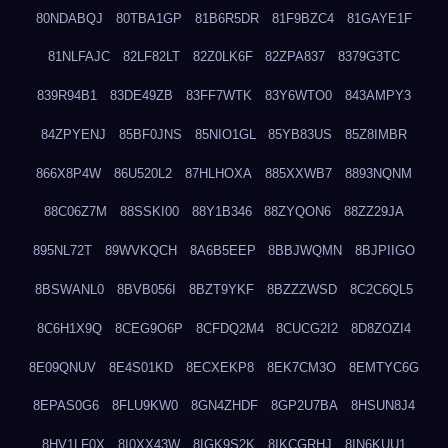
80NDABQJ
80TBA1GP
81B6R5DR
81F9BZC4
81GAYE1F
81NLFAJC
82LF82LT
82Z0LK6F
82ZPA837
8379G3TC
839R94B1
83DE49ZB
83FF7WTK
83Y6WTO0
843AMPY3
84ZPYENJ
85BF0JNS
85NIO1GL
85YB83US
85Z8IMBR
866X8P4W
86U520L2
87HLHOXA
885XXWB7
8893NQNM
88C06Z7M
88SSKI00
88Y1B346
88ZYQON6
88ZZ29JA
895NL72T
89WVKQCH
8A6B5EEP
8BBJWQMN
8BJPIIGO
8BSWANL0
8BVB056I
8BZT9YKF
8BZZZWSD
8C2C6QL5
8C6H1X9Q
8CEG9O6P
8CFDQ2M4
8CUCG2I2
8D8ZOZI4
8E09QNUV
8E4S01KD
8ECXEKP8
8EK7CM3O
8EMTYC6G
8EPAS0G6
8FLU9KW0
8GN4ZHDF
8GP2U7BA
8HSUN8J4
8HV1LF0X
8I0XX43W
8IGK9S2K
8IKCGRHJ
8IN6KUU1