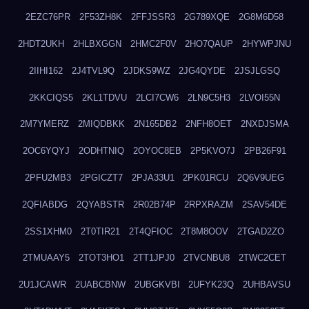
2EZC76PR
2F53ZH8K
2FFJSSR3
2G789XQE
2G8M6D58
2HDT2UKH
2HLBXGGN
2HMC2F0V
2HO7QAUP
2HYWPJNU
2IIHI162
2J4TVL9Q
2JDKS9WZ
2JG4QYDE
2JSJLGSQ
2KKCIQS5
2KL1TDVU
2LCI7CW6
2LN9C5H3
2LVOI55N
2M7YMERZ
2MIQDBKK
2N165DB2
2NFH8OET
2NXDJSMA
2OC6YQYJ
2ODHTNIQ
2OYOC8EB
2P5KVO7J
2PB26F91
2PFU2MB3
2PGICZT7
2PJA33U1
2PK01RCU
2Q6V9UEG
2QFIABDG
2QYABSTR
2R02B74P
2RPXRAZM
2SAV54DE
2SS1XHM0
2T0TIR21
2T4QFIOC
2T8M8OOV
2TGAD2ZO
2TMUAAY5
2TOT3HO1
2TT1JPJ0
2TVCNBU8
2TWC2CET
2U1JCAWR
2UABCBNW
2UBGKVBI
2UFYK23Q
2UHBAVSU