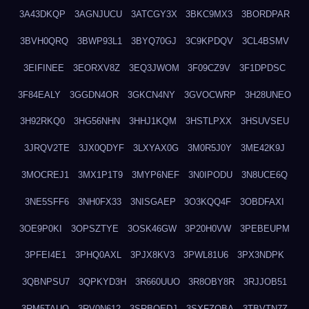
3A43DKQP
3AGNJUCU
3ATCGY3X
3BKC9MX3
3BORDPAR
3BVH0QRQ
3BWP93L1
3BYQ70GJ
3C9KPDQV
3CL4BSMV
3EIFINEE
3EORXV8Z
3EQ3JWOM
3F09CZ9V
3F1DPDSC
3F84EALY
3GGDN4OR
3GKCN4NY
3GVOCWRP
3H28UNEO
3H92RKQ0
3HG56NHN
3HHJ1KQM
3HSTLPXX
3HSUVSEU
3JRQV2TE
3JX0QDYF
3LXYAX0G
3M0R5J0Y
3ME42K9J
3MOCREJ1
3MX1P1T9
3MYP6NEF
3N0IPODU
3N8UCE6Q
3NE5SFF6
3NH0FX33
3NISGAEP
3O3KQQ4F
3OBDFAXI
3OE9P0KI
3OPSZTYE
3OSK46GW
3P20H0VW
3PEBEUPM
3PFEI4E1
3PHQ0AXL
3PJX8KV3
3PWL81U6
3PX3NDPK
3QBNPSU7
3QPKYD3H
3R660UUO
3R8OBY8R
3RJJOB51
3RM5TAUQ
3RV0N612
3SRBQEDJ
3SXFZOBA
3TBVTN7Z