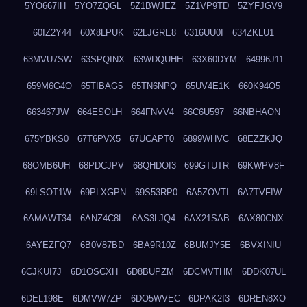
5YO667IH
5YO7ZQGL
5Z1BWJEZ
5Z1VP9TD
5ZYFJGV9
60IZ2Y44
60X8LPUK
62LJGRE8
6316UU0I
634ZKLU1
63MVU7SW
63SPQINX
63WDQUHH
63X60DYM
64996J11
659M6G4O
65TIBAG5
65TN6NPQ
65UV4E1K
660K94O5
663467JW
664ESOLH
664FNVV4
66C6U597
66NBHAON
675YBKS0
67T6PVX5
67UCAPT0
6899WHVC
68EZZKJQ
68OMB6UH
68PDCJPV
68QHDOI3
699GTUTR
69KWPV8F
69LSOT1W
69PLXGPN
69S53RP0
6A5ZOVTI
6A7TVFIW
6AMAWT34
6ANZ4C8L
6AS3LJQ4
6AX21SAB
6AX80CNX
6AYEZFQ7
6B0V87BD
6BA9R10Z
6BUMJY5E
6BVXINIU
6CJKUI7J
6D1OSCXH
6D8BUPZM
6DCMVTHM
6DDK07UL
6DEL198E
6DMVW7ZP
6DO5WVEC
6DPAK2I3
6DREN8XO