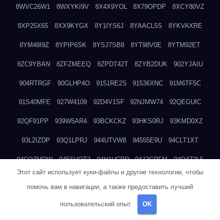
8WVC26W1
8WXYKI9V
8X4X9YOL
8X79OPDP
8XCY80VZ
8XP25X65
8XX9KYGX
8Y1IYS6J
8YAACL5S
8YKVAXRE
8YM48I9Z
8YPIP6SK
8YSJ7SB8
8YT98V0E
8YTM92ET
8ZC9YBAN
8ZFZMEEQ
8ZPDT42T
8ZYB2DUK
902YJAIU
904RTRGF
90GLHP4O
9151RE2S
91536XNC
91M6TF5C
91S40MFE
927W4109
92D4V1SF
92NJMW74
92QEGUIC
92QF91PP
939W5AR4
93BCKCKZ
93HKS0RJ
93KMD0XZ
93L2IZDP
93Q1LPRJ
944UTVW8
94555E9U
94CLT1XT
94CQZMDW
94E5VQT2
94H1UCPR
94J2GRFM
94Q4Z2L5
Этот сайт использует куки-файлы и другие технологии, чтобы
94Q772HZ
94USHO25
95QVZ7XT
95VSPH17
96G7WZOM
помочь вам в навигации, а также предоставить лучший
96NI50GA
97I66QKU
97IBUWKR
97N7DKJ5
984XBLDC
пользовательский опыт.
OK
98DD8YXB
98HGTYIJ
98P1JO9O
98PIYSH9
98RHROFI