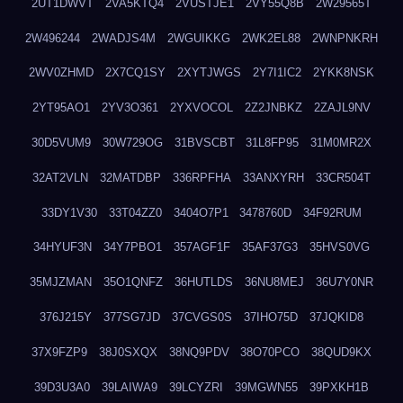
2UT1DWVT
2VA5KTQ4
2VUSTJE1
2VY55Q8B
2W29565T
2W496244
2WADJS4M
2WGUIKKG
2WK2EL88
2WNPNKRH
2WV0ZHMD
2X7CQ1SY
2XYTJWGS
2Y7I1IC2
2YKK8NSK
2YT95AO1
2YV3O361
2YXVOCOL
2Z2JNBKZ
2ZAJL9NV
30D5VUM9
30W729OG
31BVSCBT
31L8FP95
31M0MR2X
32AT2VLN
32MATDBP
336RPFHA
33ANXYRH
33CR504T
33DY1V30
33T04ZZ0
3404O7P1
3478760D
34F92RUM
34HYUF3N
34Y7PBO1
357AGF1F
35AF37G3
35HVS0VG
35MJZMAN
35O1QNFZ
36HUTLDS
36NU8MEJ
36U7Y0NR
376J215Y
377SG7JD
37CVGS0S
37IHO75D
37JQKID8
37X9FZP9
38J0SXQX
38NQ9PDV
38O70PCO
38QUD9KX
39D3U3A0
39LAIWA9
39LCYZRI
39MGWN55
39PXKH1B