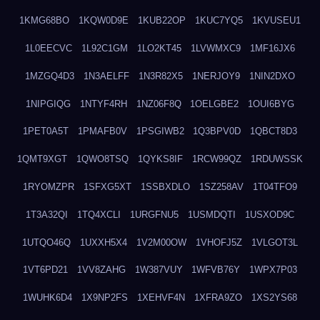
1KMG68BO
1KQW0D9E
1KUB22OP
1KUC7YQ5
1KVUSEU1
1L0EECVC
1L92C1GM
1LO2KT45
1LVWMXC9
1MF16JX6
1MZGQ4D3
1N3AELFF
1N3R82X5
1NERJOY9
1NIN2DXO
1NIPGIQG
1NTYF4RH
1NZ06F8Q
1OELGBE2
1OUI6BYG
1PET0A5T
1PMAFB0V
1PSGIWB2
1Q3BPV0D
1QBCT8D3
1QMT9XGT
1QWO8TSQ
1QYKS8IF
1RCW99QZ
1RDUWSSK
1RYOMZPR
1SFXG5XT
1SSBXDLO
1SZ258AV
1T04TFO9
1T3A32QI
1TQ4XCLI
1URGFNU5
1USMDQTI
1USXOD9C
1UTQO46Q
1UXXH5X4
1V2M00OW
1VHOFJ5Z
1VLGOT3L
1VT6PD21
1VV8ZAHG
1W387VUY
1WFVB76Y
1WPX7P03
1WUHK6D4
1X9NP2FS
1XEHVF4N
1XFRA9ZO
1XS2YS68