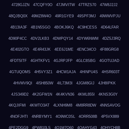
4728GJZN
47CQFY0O
47JMVITW
47TRZS70
47W8J2J2
48QJBQ0X
49MZ8W4O
49R1GYE9
49SPF3MJ
49WWVPJU
4B13IA3F
4B1N5SGO
4BOKJ6KQ
4C9HCESS
4D64LFAR
4D90P4CC
4DV2LKB3
4DWPQY14
4DYW6NWM
4DZ5J3RQ
4E402GTO
4E4R43JK
4EE6J1ME
4ENC34CO
4F88GRG8
4FDT5ITF
4GHTKFV1
4GJRPJFP
4GLC8SBG
4GOTUJAD
4GTUQOMS
4H5VY3Z1
4HCW1AJA
4HINPU4S
4HSR603T
4HVMV9QI
4I5H850W
4IL73M3I
4JGM8GIJ
4JH8IPKK
4JS349D2
4K2GFW1N
4K4KVN36
4KML855I
4KNS3G0Y
4KQJIFMI
4KWTO3AT
4LXNH9M8
4M8RR8DW
4NNSAVOG
4NOFJHTI
4NRBYMY1
4O9WC0SL
4ORR508B
4P5VX889
4PE2DGG9
4PW810LS
4Q1M7Q60
4QAHYG43
4QHYCH8B