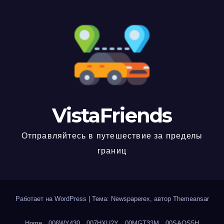
VistaFriends
Отправляйтесь в путешествие за пределы
границ
Работает на WordPress
|
Тема: Newspaperex, автор
Themeansar
Home
006WY430
007HXU2Y
00MGT33M
00SAOS5H