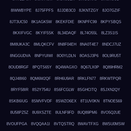
8IWWBYPE
8J75FPFS
8JJDB3C0
8JKNTZGY
8JO7GZIF
8JT3UC50
8K1AGK5W
8KEKFDIE
8KNPFC99
8KPYSBQS
8KXIFVGC
8KYIF5SK
8L34DAQF
8L74O55L
8LZ3S1IS
8M8UKA3C
8MLQKCFV
8N8F04EH
8NA0T4E7
8NDCJ7UZ
8NGGUDVA
8NPYUIWI
8O0YLDLN
8OASJ3P6
8OL9RU5T
8OUD8RGF
8PQTS65Y
8Q4WAGXO
8Q67LX0P
8Q89HRM2
8QJ48I60
8QM6M2QF
8RH6U9AR
8RKLFN77
8RKWTPQR
8RYF58IR
8S2Y754U
8S6FCGLW
8SGHCITQ
8SJXN2QY
8SKB6IUG
8SMVFVDF
8SWZO6EX
8T1UV0KN
8TNOE569
8U58PZ5Z
8U9XSZTE
8ULNF9FD
8UQ89PM6
8VO5Q2UE
8VOUFPGA
8VQQAA1I
8VTQSTRQ
8WAVTFXG
8WSU0MSW