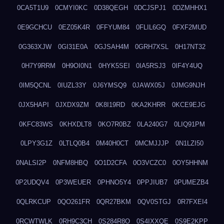
0CA5T1U9
0CMYI0KC
0D38QEGH
0DCJSPJ1
0DZMHHX1
0E9GCHCU
0EZ05K4R
0FFYUM84
0FLIL6GQ
0FXF2MUD
0G363XJW
0GI31E0A
0GJSAH4M
0GRH7XSL
0H17NT32
0H7Y9RRM
0H9OI0N1
0HYK5SEI
0IA5RSJ3
0IF4Y4UQ
0IM5QCNL
0IUZL33Y
0J6YMSQ9
0JAWX05J
0JMG9NJH
0JX5HAPI
0JXDX9ZM
0K8I19RD
0KA2KHRR
0KCE9EJG
0KFC83WS
0KHXDLT8
0KO7R0BZ
0LA240G7
0LIQ91PM
0LPY3G1Z
0LTLQ0B4
0M40H0CT
0MCMJJJP
0N1LZI50
0NALSI2P
0NFM8HBQ
0O1D2CFA
0O3VCZC0
0OY5HHNM
0P2UDQV4
0P3WEUER
0PHNO5Y4
0PPJIUB7
0PUMEZB4
0QLRKCUP
0QO261FR
0QR27BKM
0QV0STGJ
0R7FXEI4
0RCWTWLK
0RH9C3CH
0S284R8O
0S4IXXQE
0S9E2KPP