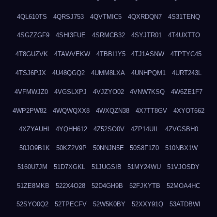
4QL610TS
4QRSJ753
4QVTMIC5
4QXRDQN7
4S31TENQ
4SGZZGF9
4SHI3FUE
4SRMCB32
4SYJTR01
4T4UXTTO
4T8GUZVK
4TAWVEKW
4TBBI1Y5
4TJ1ASNW
4TPTYC45
4TSJ6PJX
4U48QGQ2
4UMM8LXA
4UNHPQM1
4URT243L
4VFMWJZ0
4VGSLXPJ
4VJZYO02
4VNW7KSQ
4W6ZE1F7
4WP2PW82
4WQWQXX8
4WXQZN38
4X7TT8GV
4XYOT662
4XZYAUHI
4YQHH612
4Z52SO0V
4ZP14UIL
4ZVGSBH0
50JO9B1K
50KZ2V9P
50NNJN5E
50S8F1Z0
510NBX1W
5160U7JM
51D7XGKL
51JUGSIB
51MY24WU
51VJOSDY
51ZE8MKB
522X4O28
52D4GH9B
52FJKYTB
52MOA4HC
52SYO0Q2
52TPECFV
52W5K0BY
52XXY91Q
53ATDBWI