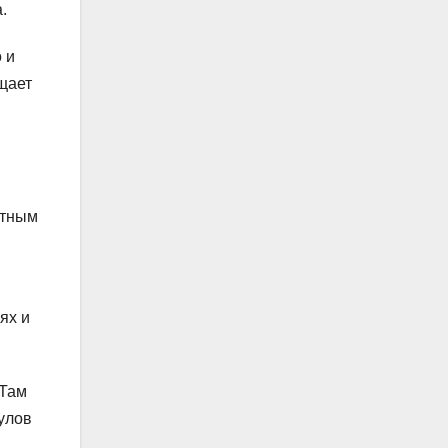
.
 и
щает
стным
ях и
 Там
улов