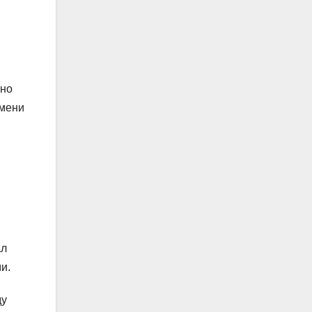
 но
имени
ал
и.
ду