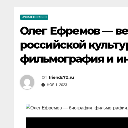
р
a
i
A
а
m
k
p
UNCATEGORISED
в
i
p
Олег Ефремов — ве
и
т
российской культу
ь
фильмография и и
От
friends72_ru
НОЯ 1, 2023