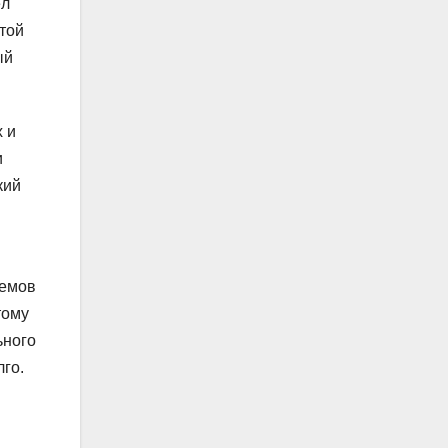
ёл
атой
ый
 и
и
кий
ремов
тому
ьного
лго.