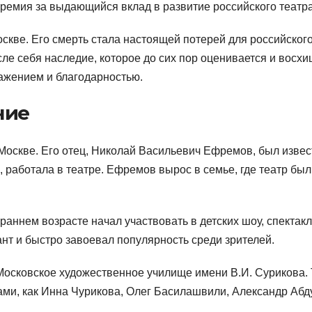
емия за выдающийся вклад в развитие российского театра
скве. Его смерть стала настоящей потерей для российского
ле себя наследие, которое до сих пор оценивается и восхи
важением и благодарностью.
ние
 Москве. Его отец, Николай Васильевич Ефремов, был изве
, работала в театре. Ефремов вырос в семье, где театр был
раннем возрасте начал участвовать в детских шоу, спектакл
т и быстро завоевал популярность среди зрителей.
Московское художественное училище имени В.И. Сурикова.
ами, как Инна Чурикова, Олег Басилашвили, Александр Абд