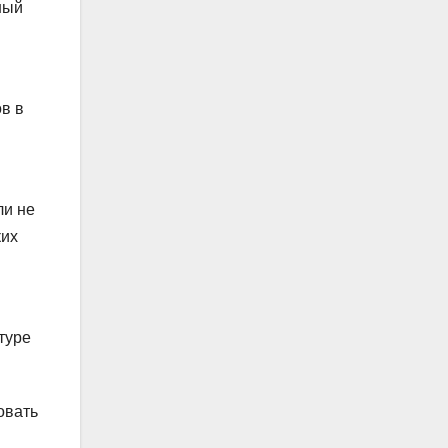
ный
ов в
ли не
ких
туре
овать