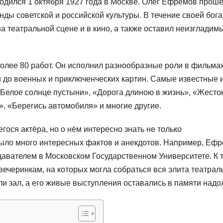
Родился 1 октября 1927 года в Москве. Олег Ефремов прош
нды советской и российской культуры. В течение своей бог
а театральной сцене и в кино, а также оставил неизгладим
лее 80 работ. Он исполнил разнообразные роли в фильмах
й до военных и приключенческих картин. Самые известные 
Белое солнце пустыни», «Дорога длиною в жизнь», «Жесто
», «Берегись автомобиля» и многие другие.
ся актёра, но о нём интересно знать не только
было много интересных фактов и анекдотов. Например, Еф
авателем в Московском Государственном Университете. К 
вечеринкам, на которых могла собраться вся элита театрал
ли зал, а его живые выступления оставались в памяти надо