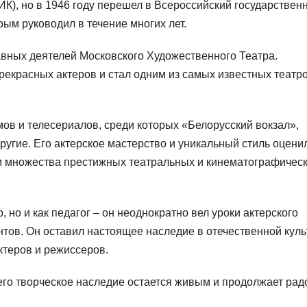
К), но в 1946 году перешел в Всероссийский государствен
рым руководил в течение многих лет.
авных деятелей Московского Художественного Театра.
прекрасных актеров и стал одним из самых известных театр
в и телесериалов, среди которых «Белорусский вокзал»,
угие. Его актерское мастерство и уникальный стиль оцени
том множества престижных театральных и кинематографичес
 но и как педагог – он неоднократно вел уроки актерского
тов. Он оставил настоящее наследие в отечественной куль
ктеров и режиссеров.
его творческое наследие остается живым и продолжает рад