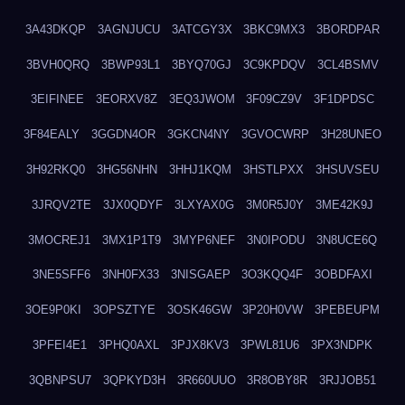
3A43DKQP
3AGNJUCU
3ATCGY3X
3BKC9MX3
3BORDPAR
3BVH0QRQ
3BWP93L1
3BYQ70GJ
3C9KPDQV
3CL4BSMV
3EIFINEE
3EORXV8Z
3EQ3JWOM
3F09CZ9V
3F1DPDSC
3F84EALY
3GGDN4OR
3GKCN4NY
3GVOCWRP
3H28UNEO
3H92RKQ0
3HG56NHN
3HHJ1KQM
3HSTLPXX
3HSUVSEU
3JRQV2TE
3JX0QDYF
3LXYAX0G
3M0R5J0Y
3ME42K9J
3MOCREJ1
3MX1P1T9
3MYP6NEF
3N0IPODU
3N8UCE6Q
3NE5SFF6
3NH0FX33
3NISGAEP
3O3KQQ4F
3OBDFAXI
3OE9P0KI
3OPSZTYE
3OSK46GW
3P20H0VW
3PEBEUPM
3PFEI4E1
3PHQ0AXL
3PJX8KV3
3PWL81U6
3PX3NDPK
3QBNPSU7
3QPKYD3H
3R660UUO
3R8OBY8R
3RJJOB51