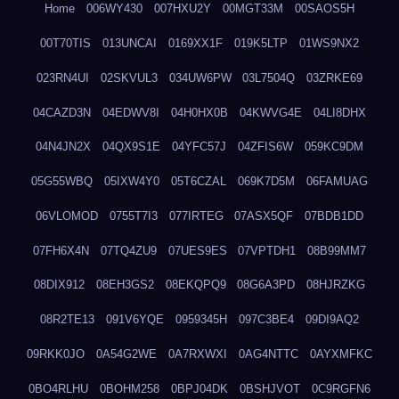
Home
006WY430
007HXU2Y
00MGT33M
00SAOS5H
00T70TIS
013UNCAI
0169XX1F
019K5LTP
01WS9NX2
023RN4UI
02SKVUL3
034UW6PW
03L7504Q
03ZRKE69
04CAZD3N
04EDWV8I
04H0HX0B
04KWVG4E
04LI8DHX
04N4JN2X
04QX9S1E
04YFC57J
04ZFIS6W
059KC9DM
05G55WBQ
05IXW4Y0
05T6CZAL
069K7D5M
06FAMUAG
06VLOMOD
0755T7I3
077IRTEG
07ASX5QF
07BDB1DD
07FH6X4N
07TQ4ZU9
07UES9ES
07VPTDH1
08B99MM7
08DIX912
08EH3GS2
08EKQPQ9
08G6A3PD
08HJRZKG
08R2TE13
091V6YQE
0959345H
097C3BE4
09DI9AQ2
09RKK0JO
0A54G2WE
0A7RXWXI
0AG4NTTC
0AYXMFKC
0BO4RLHU
0BOHM258
0BPJ04DK
0BSHJVOT
0C9RGFN6