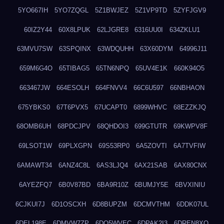
5YO667IH
5YO7ZQGL
5Z1BWJEZ
5Z1VP9TD
5ZYFJGV9
60IZ2Y44
60X8LPUK
62LJGRE8
6316UU0I
634ZKLU1
63MVU7SW
63SPQINX
63WDQUHH
63X60DYM
64996J11
659M6G4O
65TIBAG5
65TN6NPQ
65UV4E1K
660K94O5
663467JW
664ESOLH
664FNVV4
66C6U597
66NBHAON
675YBKS0
67T6PVX5
67UCAPT0
6899WHVC
68EZZKJQ
68OMB6UH
68PDCJPV
68QHDOI3
699GTUTR
69KWPV8F
69LSOT1W
69PLXGPN
69S53RP0
6A5ZOVTI
6A7TVFIW
6AMAWT34
6ANZ4C8L
6AS3LJQ4
6AX21SAB
6AX80CNX
6AYEZFQ7
6B0V87BD
6BA9R10Z
6BUMJY5E
6BVXINIU
6CJKUI7J
6D1OSCXH
6D8BUPZM
6DCMVTHM
6DDK07UL
6DEL198E
6DMVW7ZP
6DO5WVEC
6DPAK2I3
6DREN8XO