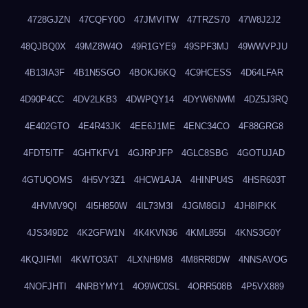
4728GJZN
47CQFY0O
47JMVITW
47TRZS70
47W8J2J2
48QJBQ0X
49MZ8W4O
49R1GYE9
49SPF3MJ
49WWVPJU
4B13IA3F
4B1N5SGO
4BOKJ6KQ
4C9HCESS
4D64LFAR
4D90P4CC
4DV2LKB3
4DWPQY14
4DYW6NWM
4DZ5J3RQ
4E402GTO
4E4R43JK
4EE6J1ME
4ENC34CO
4F88GRG8
4FDT5ITF
4GHTKFV1
4GJRPJFP
4GLC8SBG
4GOTUJAD
4GTUQOMS
4H5VY3Z1
4HCW1AJA
4HINPU4S
4HSR603T
4HVMV9QI
4I5H850W
4IL73M3I
4JGM8GIJ
4JH8IPKK
4JS349D2
4K2GFW1N
4K4KVN36
4KML855I
4KNS3G0Y
4KQJIFMI
4KWTO3AT
4LXNH9M8
4M8RR8DW
4NNSAVOG
4NOFJHTI
4NRBYMY1
4O9WC0SL
4ORR508B
4P5VX889