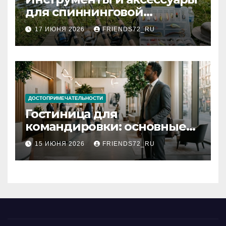
для спиннинговой
рыбалки: назначение и
17 ИЮНЯ 2026
FRIENDS72_RU
типы
ДОСТОПРИМЕЧАТЕЛЬНОСТИ
Гостиница для
командировки: основные
критерии выбора
15 ИЮНЯ 2026
FRIENDS72_RU