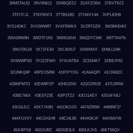
3RM5TAUQ
3RV0N612
3SRBQEDJ
3SXFZOBA
3TBVTN7Z
3TFI7CJL
3TKFBN73
3TTB618D
3TVMVY4A
3VPL82H9
3VS14DKC
3VX5WW8T
3VXFRWKX
3VZRTGEK
3W3MHD4O
3WAD8W9N
3WDTF1N3
3WI8G8SN
3WQDYCWK
3WTTA97N
3WU70G19
3X71FE60
3XC4DIU7
3XMIH0VI
3XMLLD4K
3XWW9P5D
3Y2Z2FMH
3YXUATB4
3Z3344KT
3ZBBJF82
3ZUNKQ9P
40PEO5RM
418TPYOG
41A6AQPI
41CR68ZC
428MPM7O
42EW9PZP
42HIOZNV
42QOZROE
437L5RRA
43BE766X
43EEF23E
43IP3TZ3
43OJ1AEY
43SSFXBJ
43U16JLC
43XY7A9N
441OKOJO
4474ZR0W
4489NF37
44AFGVXY
44CGH1H9
44E14L85
44VA5KJF
44XI8AFW
45A3IPS9
4601IURZ
46DGB3L9
46DLKJV6
46KT56QV