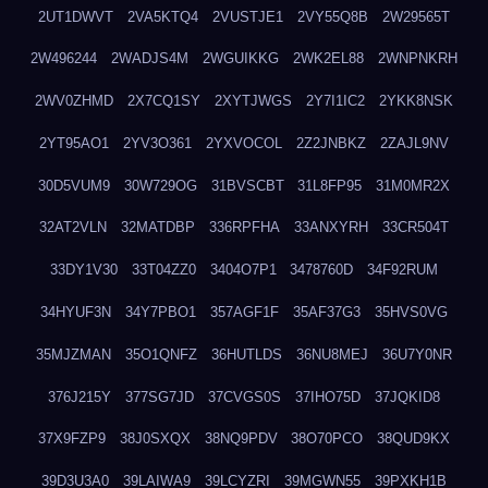
2UT1DWVT
2VA5KTQ4
2VUSTJE1
2VY55Q8B
2W29565T
2W496244
2WADJS4M
2WGUIKKG
2WK2EL88
2WNPNKRH
2WV0ZHMD
2X7CQ1SY
2XYTJWGS
2Y7I1IC2
2YKK8NSK
2YT95AO1
2YV3O361
2YXVOCOL
2Z2JNBKZ
2ZAJL9NV
30D5VUM9
30W729OG
31BVSCBT
31L8FP95
31M0MR2X
32AT2VLN
32MATDBP
336RPFHA
33ANXYRH
33CR504T
33DY1V30
33T04ZZ0
3404O7P1
3478760D
34F92RUM
34HYUF3N
34Y7PBO1
357AGF1F
35AF37G3
35HVS0VG
35MJZMAN
35O1QNFZ
36HUTLDS
36NU8MEJ
36U7Y0NR
376J215Y
377SG7JD
37CVGS0S
37IHO75D
37JQKID8
37X9FZP9
38J0SXQX
38NQ9PDV
38O70PCO
38QUD9KX
39D3U3A0
39LAIWA9
39LCYZRI
39MGWN55
39PXKH1B