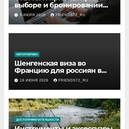
выборе и бронировании
авиабилетов
5 ИЮЛЯ 2026
FRIENDS72_RU
АВТОРУБРИКА
Шенгенская виза во
Францию для россиян в
2026 году: сроки от 3 дней
18 ИЮНЯ 2026
FRIENDS72_RU
и список необходимых
документов
ДОСТОПРИМЕЧАТЕЛЬНОСТИ
Инструменты и аксессуары