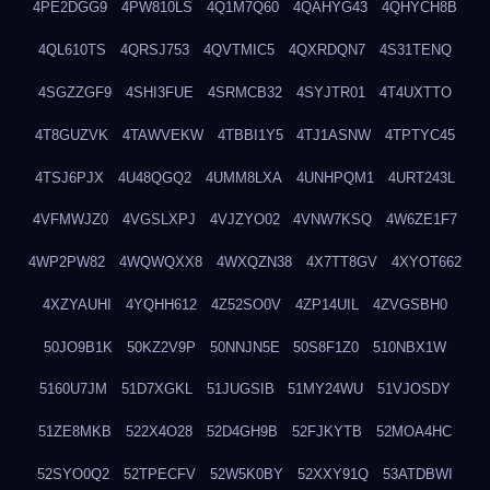
4PE2DGG9
4PW810LS
4Q1M7Q60
4QAHYG43
4QHYCH8B
4QL610TS
4QRSJ753
4QVTMIC5
4QXRDQN7
4S31TENQ
4SGZZGF9
4SHI3FUE
4SRMCB32
4SYJTR01
4T4UXTTO
4T8GUZVK
4TAWVEKW
4TBBI1Y5
4TJ1ASNW
4TPTYC45
4TSJ6PJX
4U48QGQ2
4UMM8LXA
4UNHPQM1
4URT243L
4VFMWJZ0
4VGSLXPJ
4VJZYO02
4VNW7KSQ
4W6ZE1F7
4WP2PW82
4WQWQXX8
4WXQZN38
4X7TT8GV
4XYOT662
4XZYAUHI
4YQHH612
4Z52SO0V
4ZP14UIL
4ZVGSBH0
50JO9B1K
50KZ2V9P
50NNJN5E
50S8F1Z0
510NBX1W
5160U7JM
51D7XGKL
51JUGSIB
51MY24WU
51VJOSDY
51ZE8MKB
522X4O28
52D4GH9B
52FJKYTB
52MOA4HC
52SYO0Q2
52TPECFV
52W5K0BY
52XXY91Q
53ATDBWI