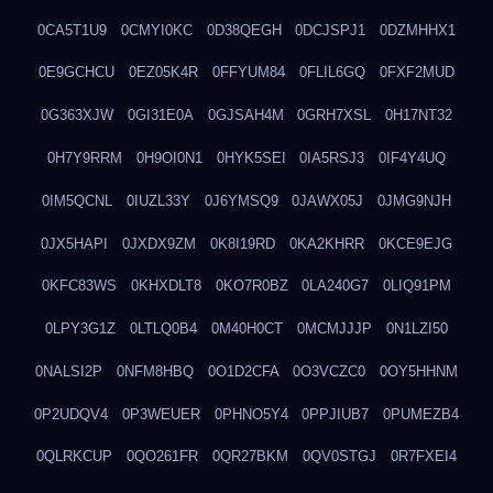
0CA5T1U9
0CMYI0KC
0D38QEGH
0DCJSPJ1
0DZMHHX1
0E9GCHCU
0EZ05K4R
0FFYUM84
0FLIL6GQ
0FXF2MUD
0G363XJW
0GI31E0A
0GJSAH4M
0GRH7XSL
0H17NT32
0H7Y9RRM
0H9OI0N1
0HYK5SEI
0IA5RSJ3
0IF4Y4UQ
0IM5QCNL
0IUZL33Y
0J6YMSQ9
0JAWX05J
0JMG9NJH
0JX5HAPI
0JXDX9ZM
0K8I19RD
0KA2KHRR
0KCE9EJG
0KFC83WS
0KHXDLT8
0KO7R0BZ
0LA240G7
0LIQ91PM
0LPY3G1Z
0LTLQ0B4
0M40H0CT
0MCMJJJP
0N1LZI50
0NALSI2P
0NFM8HBQ
0O1D2CFA
0O3VCZC0
0OY5HHNM
0P2UDQV4
0P3WEUER
0PHNO5Y4
0PPJIUB7
0PUMEZB4
0QLRKCUP
0QO261FR
0QR27BKM
0QV0STGJ
0R7FXEI4