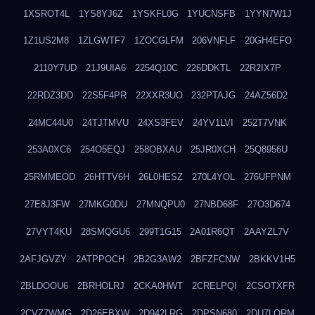
1XSROT4L
1YS8YJ6Z
1YSKFL0G
1YUCNSFB
1YYN7W1J
1Z1US2M8
1ZLGWTF7
1ZOCGLFM
206VNFLF
20GH4EFO
2110Y7UD
21J9UIA6
2254Q10C
226DDKTL
22R2IX7P
22RDZ3DD
22S5F4PR
22XXR3UO
232PTAJG
24AZ56D2
24MC44U0
24TJTMVU
24XS3FEV
24YV1LVI
252T7VNK
253A0XC6
254O5EQJ
258OBXAU
25JR0XCH
25Q8956U
25RMMEOD
26HTTV6H
26L0HESZ
270L4YOL
276UFPNM
27E8J3FW
27MKG0DU
27MNQPU0
27NBD68F
27O3D674
27VYT4KU
28SMQGU6
299T1G15
2A01R6QT
2AAYZL7V
2AFJGVZY
2ATPPOCH
2B2G3AW2
2BFZFCNW
2BKKV1H5
2BLDOOU6
2BRHOLRJ
2CKA0HWT
2CRELPQI
2CSOTXFR
2CVZ7WMG
2D26EBXW
2D942LRG
2DPSN680
2DU7LORM