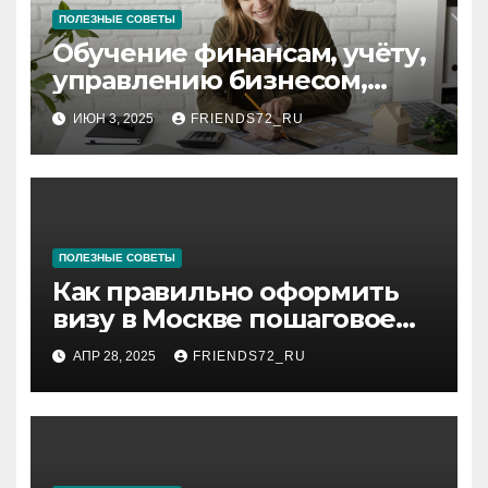
ПОЛЕЗНЫЕ СОВЕТЫ
Обучение финансам, учёту,
управлению бизнесом,
аудиту и
ИЮН 3, 2025
FRIENDS72_RU
программированию:
ключевые аспекты
ПОЛЕЗНЫЕ СОВЕТЫ
Как правильно оформить
визу в Москве пошаговое
руководство
АПР 28, 2025
FRIENDS72_RU