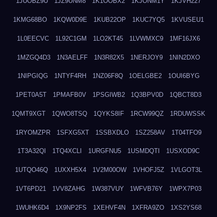
1JUOBZ9U
1JZ9UNM8
1K1OOBX2
1KJONM1Y
1KJVH227
1KMG68BO
1KQW0D9E
1KUB22OP
1KUC7YQ5
1KVUSEU1
1L0EECVC
1L92C1GM
1LO2KT45
1LVWMXC9
1MF16JX6
1MZGQ4D3
1N3AELFF
1N3R82X5
1NERJOY9
1NIN2DXO
1NIPGIQG
1NTYF4RH
1NZ06F8Q
1OELGBE2
1OUI6BYG
1PET0A5T
1PMAFB0V
1PSGIWB2
1Q3BPV0D
1QBCT8D3
1QMT9XGT
1QWO8TSQ
1QYKS8IF
1RCW99QZ
1RDUWSSK
1RYOMZPR
1SFXG5XT
1SSBXDLO
1SZ258AV
1T04TFO9
1T3A32QI
1TQ4XCLI
1URGFNU5
1USMDQTI
1USXOD9C
1UTQO46Q
1UXXH5X4
1V2M00OW
1VHOFJ5Z
1VLGOT3L
1VT6PD21
1VV8ZAHG
1W387VUY
1WFVB76Y
1WPX7P03
1WUHK6D4
1X9NP2FS
1XEHVF4N
1XFRA9ZO
1XS2YS68