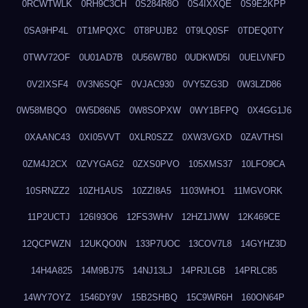
0RCWTWLK
0RH9C3CH
0S284R8O
0S4IXXQE
0S9E2KPP
0SA9HP4L
0T1MPQXC
0T8PUJB2
0T9LQ0SF
0TDEQ0TY
0TWV72OF
0U01AD7B
0U56W7B0
0UDKWD5I
0UELVNFD
0V2IXSF4
0V3N6SQF
0VJAC930
0VY5ZG3D
0W3LZD86
0W58MBQO
0W5D86N5
0W8SOPXW
0WY1BFPQ
0X4GG1J6
0XAANC43
0XI05VVT
0XLR0SZZ
0XW3VGXD
0ZAVTHSI
0ZM4J2CX
0ZVYGAG2
0ZXS0PVO
105XMS37
10LFO9CA
10SRNZZ2
10ZH1AUS
10ZZI8A5
1103WHO1
11MGVORK
11P2UCTJ
126I93O6
12FS3WHV
12HZ1JWW
12K469CE
12QCPWZN
12UKQO0N
133P7UOC
13COV7L8
14GYHZ3D
14H4A825
14M9BJ75
14NJ13LJ
14PRJLGB
14PRLC85
14WY7OYZ
1546DY9V
15B2SHBQ
15C9WR6H
160ON64P