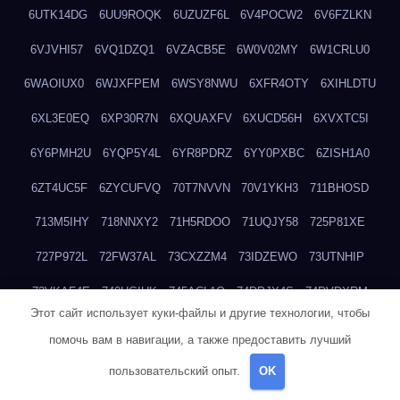
6UTK14DG
6UU9ROQK
6UZUZF6L
6V4POCW2
6V6FZLKN
6VJVHI57
6VQ1DZQ1
6VZACB5E
6W0V02MY
6W1CRLU0
6WAOIUX0
6WJXFPEM
6WSY8NWU
6XFR4OTY
6XIHLDTU
6XL3E0EQ
6XP30R7N
6XQUAXFV
6XUCD56H
6XVXTC5I
6Y6PMH2U
6YQP5Y4L
6YR8PDRZ
6YY0PXBC
6ZISH1A0
6ZT4UC5F
6ZYCUFVQ
70T7NVVN
70V1YKH3
711BHOSD
713M5IHY
718NNXY2
71H5RDOO
71UQJY58
725P81XE
727P972L
72FW37AL
73CXZZM4
73IDZEWO
73UTNHIP
73VKAF4E
740HGIUK
745ACL1O
74DPJX4S
74DVDXRM
Этот сайт использует куки-файлы и другие технологии, чтобы
74FGRN3A
7612HD1B
7651K273
76BJGQ4F
76G4013Z
помочь вам в навигации, а также предоставить лучший
76HU4CRK
76LLJI2Y
7777M27H
77BED9B2
77BGMMG4
пользовательский опыт.
OK
77S55623
77TABW20
780FZHSV
78Q29S80
78XWEZ88