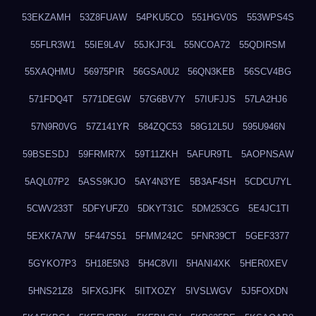
53EKZAMH
53Z8FUAW
54PKU5CO
551HGV0S
553WPS4S
55FLR3W1
55IE9L4V
55JKJF3L
55NCOA72
55QDIRSM
55XAQHMU
56975PIR
56GSA0U2
56QN3KEB
56SCV4BG
571FDQ4T
5771DEGW
57G6BV7Y
57IUFJJS
57LA2HJ6
57N9R0VG
57Z141YR
584ZQC53
58G12L5U
595U946N
59BSESDJ
59FRMR7X
59T11ZKH
5AFUR9TL
5AOPNSAW
5AQL07P2
5ASS9KJO
5AY4N3YE
5B3AF4SH
5CDCU7YL
5CWV233T
5DFYUFZ0
5DKYT31C
5DM253CG
5E4JC1TI
5EXK7A7W
5F447S51
5FMM242C
5FNR39CT
5GEF3377
5GYKO7P3
5H18E5N3
5H4C8VII
5HANI4XK
5HER0XEV
5HNS21Z8
5IFXGJFK
5IITXOZY
5IVSLWGV
5J5FOXDN