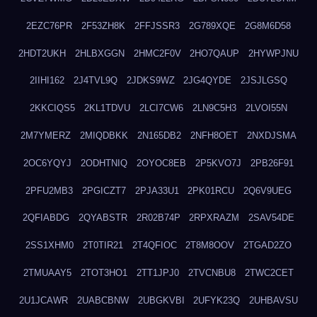
2EZC76PR
2F53ZH8K
2FFJSSR3
2G789XQE
2G8M6D58
2HDT2UKH
2HLBXGGN
2HMC2F0V
2HO7QAUP
2HYWPJNU
2IIHI162
2J4TVL9Q
2JDKS9WZ
2JG4QYDE
2JSJLGSQ
2KKCIQS5
2KL1TDVU
2LCI7CW6
2LN9C5H3
2LVOI55N
2M7YMERZ
2MIQDBKK
2N165DB2
2NFH8OET
2NXDJSMA
2OC6YQYJ
2ODHTNIQ
2OYOC8EB
2P5KVO7J
2PB26F91
2PFU2MB3
2PGICZT7
2PJA33U1
2PK01RCU
2Q6V9UEG
2QFIABDG
2QYABSTR
2R02B74P
2RPXRAZM
2SAV54DE
2SS1XHM0
2T0TIR21
2T4QFIOC
2T8M8OOV
2TGAD2ZO
2TMUAAY5
2TOT3HO1
2TT1JPJ0
2TVCNBU8
2TWC2CET
2U1JCAWR
2UABCBNW
2UBGKVBI
2UFYK23Q
2UHBAVSU