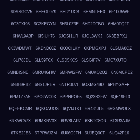
6DSSGCV5
6EEGL9Z9
6EI21UCB
6EMNTEE0
6F1DJ5WF
6G3CXI93
6G3KEGYN
6H6L0Z3E
6HD2DCBO
6HM0FQJT
6HWL9A3P
6I5IUH76
6JGSI1UR
6JQL3WKJ
6K3EBPX1
6K3WDMWT
6KDND60Z
6KOOILKY
6KPMGXPJ
6LGMA8OZ
6LI78JDL
6LL59T6X
6LSD5KCS
6LSGIF7V
6MC7XUTQ
6MNBISNE
6MRU4GHW
6MRWI2FW
6MUKQ2Q2
6N6MCPD2
6N8H9PB2
6NS1JPER
6NTR3U7I
6OXMG49D
6PHYGAFF
6PM1Z7A5
6PO2WC0X
6PPNPOF5
6Q23B2FW
6QE19FL3
6QEEKCMR
6QKOAUOS
6QVIJ1K1
6R431JL5
6RGMWOLX
6RKWC57X
6RMKNV3X
6RV8LARZ
6SBTC8OR
6T3R3AJM
6TKE2JE3
6TPRWJZM
6U06OJTH
6UJEQ0CF
6UQ42P16