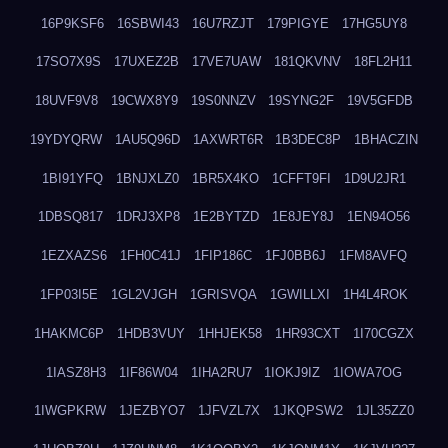
16P9KSF6
16SBWI43
16U7RZJT
179PIGYE
17HG5UY8
17SO7X9S
17UXEZ2B
17VE7UAW
181QKVNV
18FL2H11
18UVF9V8
19CWX8Y9
19S0NNZV
19SYNG2F
19V5GFDB
19YDYQRW
1AU5Q96D
1AXWRT6R
1B3DEC8P
1BHACZIN
1BI91YFQ
1BNJXLZ0
1BR5X4KO
1CFFT9FI
1D9U2JR1
1DBSQ817
1DRJ3XP8
1E2BYTZD
1E8JEY8J
1EN94O56
1EZXAZS6
1FH0C41J
1FIP186C
1FJ0BB6J
1FM8AVFQ
1FP03I5E
1GL2VJGH
1GRISVQA
1GWILLXI
1H4L4ROK
1HAKMC6P
1HDB3VUY
1HHJEK58
1HR93CXT
1I70CGZX
1IASZ8H3
1IF86W04
1IHA2RU7
1IOKJ9IZ
1IOWA7OG
1IWGPKRW
1JEZBYO7
1JFVZL7X
1JKQPSW2
1JL35ZZ0