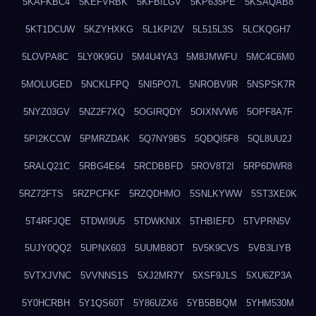
5KAFKBC4
5KEFVRBK
5KFBILGV
5KP635PE
5KSAQAB8
5KT1DCUW
5KZYHXKG
5L1KPI2V
5L515L3S
5LCKQGH7
5LOVPA8C
5LY0K9GU
5M4U4YA3
5M8JMWFU
5MC4C6M0
5MOLUGED
5NCKLFPQ
5NI5PO7L
5NROBV9R
5NSPSK7R
5NYZ03GV
5NZ2F7XQ
5OGIRQDY
5OIXNVW6
5OPF8A7F
5PI2KCCW
5PMRZDAK
5Q7NY9BS
5QDQI5F8
5QL8UU2J
5RALQ21C
5RBG4E64
5RCDBBFD
5ROV8T2I
5RP6DWR8
5RZ72FTS
5RZPCFKF
5RZQDHMO
5SNLKYWW
5ST3XE0K
5T4RFJQE
5TDWI9U5
5TDWKNIX
5THBIEFD
5TVPRN5V
5UJY0QQ2
5UPNX603
5UUMB8OT
5V5K9CVS
5VB3LIYB
5VTXJVNC
5VVNNS1S
5XJ2MR7Y
5XSF9JLS
5XU6ZP3A
5Y0HCRBH
5Y1QS60T
5Y86UZX6
5YB5BBQM
5YHM530M