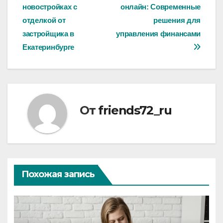
новостройках с
онлайн: Современные
по
отделкой от
решения для
записям
застройщика в
управления финансами
Екатеринбурге
От
friends72_ru
Похожая запись