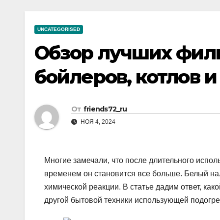
р
a
i
A
а
m
k
p
UNCATEGORISED
в
i
p
Обзор лучших филь
и
т
бойлеров, котлов 
ь
От
friends72_ru
НОЯ 4, 2024
Многие замечали, что после длительного исполь
временем он становится все больше. Белый нал
химической реакции. В статье дадим ответ, как
другой бытовой техники использующей подогре