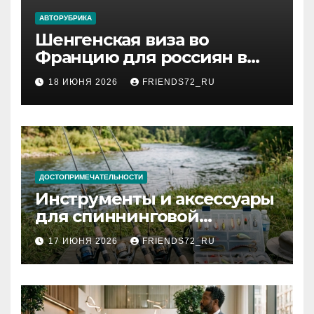
АВТОРУБРИКА
Шенгенская виза во
Францию для россиян в
2026 году: сроки от 3 дней
18 ИЮНЯ 2026
FRIENDS72_RU
и список необходимых
документов
ДОСТОПРИМЕЧАТЕЛЬНОСТИ
Инструменты и аксессуары
для спиннинговой
рыбалки: назначение и
17 ИЮНЯ 2026
FRIENDS72_RU
типы