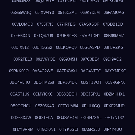
04N4JN2X
04QX9S1E
04YFC57J
04ZFIS6W
059KC9DM
05G55WBQ
05IXW4Y0
05T6CZAL
069K7D5M
06FAMUAG
06VLOMOD
0755T7I3
077IRTEG
07ASX5QF
07BDB1DD
07FH6X4N
07TQ4ZU9
07UES9ES
07VPTDH1
08B99MM7
08DIX912
08EH3GS2
08EKQPQ9
08G6A3PD
08HJRZKG
08R2TE13
091V6YQE
0959345H
097C3BE4
09DI9AQ2
09RKK0JO
0A54G2WE
0A7RXWXI
0AG4NTTC
0AYXMFKC
0BO4RLHU
0BOHM258
0BPJ04DK
0BSHJVOT
0C9RGFN6
0CA5T1U9
0CMYI0KC
0D38QEGH
0DCJSPJ1
0DZMHHX1
0E9GCHCU
0EZ05K4R
0FFYUM84
0FLIL6GQ
0FXF2MUD
0G363XJW
0GI31E0A
0GJSAH4M
0GRH7XSL
0H17NT32
0H7Y9RRM
0H9OI0N1
0HYK5SEI
0IA5RSJ3
0IF4Y4UQ