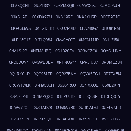
0IM5QCNL
0IUZL33Y
0J6YMSQ9
0JAWX05J
0JMG9NJH
0JX5HAPI
0JXDX9ZM
0K8I19RD
0KA2KHRR
0KCE9EJG
0KFC83WS
0KHXDLT8
0KO7R0BZ
0LA240G7
0LIQ91PM
0LPY3G1Z
0LTLQ0B4
0M40H0CT
0MCMJJJP
0N1LZI50
0NALSI2P
0NFM8HBQ
0O1D2CFA
0O3VCZC0
0OY5HHNM
0P2UDQV4
0P3WEUER
0PHNO5Y4
0PPJIUB7
0PUMEZB4
0QLRKCUP
0QO261FR
0QR27BKM
0QV0STGJ
0R7FXEI4
0RCWTWLK
0RH9C3CH
0S284R8O
0S4IXXQE
0S9E2KPP
0SA9HP4L
0T1MPQXC
0T8PUJB2
0T9LQ0SF
0TDEQ0TY
0TWV72OF
0U01AD7B
0U56W7B0
0UDKWD5I
0UELVNFD
0V2IXSF4
0V3N6SQF
0VJAC930
0VY5ZG3D
0W3LZD86
0W58MBQO
0W5D86N5
0W8SOPXW
0WY1BFPQ
0X4GG1J6