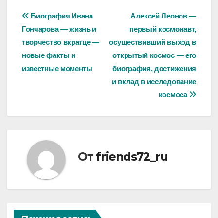
Навигация
Биография Ивана
Алексей Леонов —
Гончарова — жизнь и
первый космонавт,
по
творчество вкратце —
осуществивший выход в
записям
новые факты и
открытый космос — его
известные моменты
биография, достижения
и вклад в исследование
космоса
От
friends72_ru