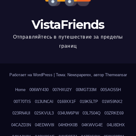
VistaFriends
Отправляйтесь в путешествие за пределы
границ
Работает на WordPress
|
Тема: Newspaperex, автор
Themeansar
Home
006WY430
007HXU2Y
00MGT33M
00SAOS5H
00T70TIS
013UNCAI
0169XX1F
019K5LTP
01WS9NX2
023RN4UI
02SKVUL3
034UW6PW
03L7504Q
03ZRKE69
04CAZD3N
04EDWV8I
04H0HX0B
04KWVG4E
04LI8DHX