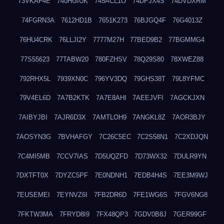
73VKAF4E
740HGIUK
745ACL1O
74DPJX4S
74DVDXRM
74FGRN3A
7612HD1B
7651K273
76BJGQ4F
76G4013Z
76HU4CRK
76LLJI2Y
7777M27H
77BED9B2
77BGMMG4
77S55623
77TABW20
780FZHSV
78Q29S80
78XWEZ88
792RHX5L
7939XN0C
796YV3DQ
79GHS38T
79L8YFMC
79V4EL6D
7A7B2KTK
7A7E8AHI
7AEEJVFI
7AGCKJXN
7AIBYJBI
7AJR6D3X
7AMTLOH9
7ANGKL8Z
7AOR3BJY
7AOSYN3G
7BVHAFGY
7C26C5EC
7C2S58N1
7C2XDJQN
7C4MI5MB
7CCV7IAS
7D5UQZFD
7D73WX32
7DULR9YN
7DXTFT0X
7DYZC5PF
7E0NDNH1
7EDB4H4S
7EE3M9WJ
7EUSEMEI
7EYNVZ6I
7FB2DR6D
7FE1WG6S
7FGV6NG8
7FKTW3MA
7FRYD8I9
7FX48QP3
7GDV0B8J
7GER99GF