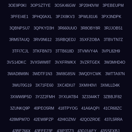
3OE9P0KI
3OPSZTYE
3OSK46GW
3P20H0VW
3PEBEUPM
3PFEI4E1
3PHQ0AXL
3PJX8KV3
3PWL81U6
3PX3NDPK
3QBNPSU7
3QPKYD3H
3R660UUO
3R8OBY8R
3RJJOB51
3RM5TAUQ
3RV0N612
3SRBQEDJ
3SXFZOBA
3TBVTN7Z
3TFI7CJL
3TKFBN73
3TTB618D
3TVMVY4A
3VPL82H9
3VS14DKC
3VX5WW8T
3VXFRWKX
3VZRTGEK
3W3MHD4O
3WAD8W9N
3WDTF1N3
3WI8G8SN
3WQDYCWK
3WTTA97N
3WU70G19
3X71FE60
3XC4DIU7
3XMIH0VI
3XMLLD4K
3XWW9P5D
3Y2Z2FMH
3YXUATB4
3Z3344KT
3ZBBJF82
3ZUNKQ9P
40PEO5RM
418TPYOG
41A6AQPI
41CR68ZC
428MPM7O
42EW9PZP
42HIOZNV
42QOZROE
437L5RRA
43BE766X
43EEF23E
43IP3TZ3
43OJ1AEY
43SSFXBJ