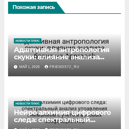
Похожая запись
НОВОСТИ ПЛЮС
Адаптивная антропология
скуки: влияние анализа
брака на Approach
МАЙ 1, 2026
FRIENDS72_RU
НОВОСТИ ПЛЮС
Нейро алхимия цифрового
следа: спектральный
анализ управления