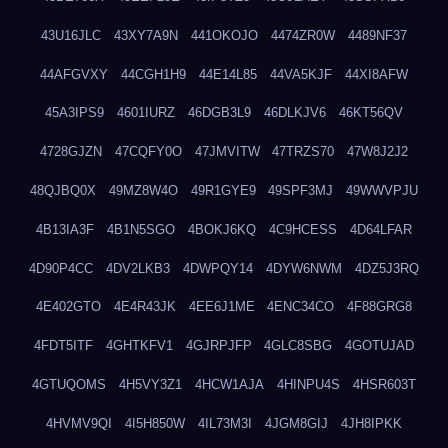
43U16JLC
43XY7A9N
441OKOJO
4474ZR0W
4489NF37
44AFGVXY
44CGH1H9
44E14L85
44VA5KJF
44XI8AFW
45A3IPS9
4601IURZ
46DGB3L9
46DLKJV6
46KT56QV
4728GJZN
47CQFY0O
47JMVITW
47TRZS70
47W8J2J2
48QJBQ0X
49MZ8W4O
49R1GYE9
49SPF3MJ
49WWVPJU
4B13IA3F
4B1N5SGO
4BOKJ6KQ
4C9HCESS
4D64LFAR
4D90P4CC
4DV2LKB3
4DWPQY14
4DYW6NWM
4DZ5J3RQ
4E402GTO
4E4R43JK
4EE6J1ME
4ENC34CO
4F88GRG8
4FDT5ITF
4GHTKFV1
4GJRPJFP
4GLC8SBG
4GOTUJAD
4GTUQOMS
4H5VY3Z1
4HCW1AJA
4HINPU4S
4HSR603T
4HVMV9QI
4I5H850W
4IL73M3I
4JGM8GIJ
4JH8IPKK