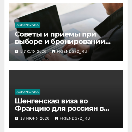
АВТОРУБРИКА
Советы и приемы при
выборе и бронировании
авиабилетов
5 ИЮЛЯ 2026
FRIENDS72_RU
АВТОРУБРИКА
Шенгенская виза во
Францию для россиян в
2026 году: сроки от 3 дней
18 ИЮНЯ 2026
FRIENDS72_RU
и список необходимых
документов