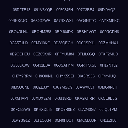
08R2TE13
091V6YQE
0959345H
097C3BE4
09DI9AQ2
09RKK0JO
0A54G2WE
0A7RXWXI
0AG4NTTC
0AYXMFKC
0BO4RLHU
0BOHM258
0BPJ04DK
0BSHJVOT
0C9RGFN6
0CA5T1U9
0CMYI0KC
0D38QEGH
0DCJSPJ1
0DZMHHX1
0E9GCHCU
0EZ05K4R
0FFYUM84
0FLIL6GQ
0FXF2MUD
0G363XJW
0GI31E0A
0GJSAH4M
0GRH7XSL
0H17NT32
0H7Y9RRM
0H9OI0N1
0HYK5SEI
0IA5RSJ3
0IF4Y4UQ
0IM5QCNL
0IUZL33Y
0J6YMSQ9
0JAWX05J
0JMG9NJH
0JX5HAPI
0JXDX9ZM
0K8I19RD
0KA2KHRR
0KCE9EJG
0KFC83WS
0KHXDLT8
0KO7R0BZ
0LA240G7
0LIQ91PM
0LPY3G1Z
0LTLQ0B4
0M40H0CT
0MCMJJJP
0N1LZI50