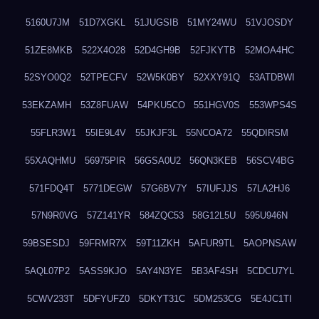
5160U7JM
51D7XGKL
51JUGSIB
51MY24WU
51VJOSDY
51ZE8MKB
522X4O28
52D4GH9B
52FJKYTB
52MOA4HC
52SYO0Q2
52TPECFV
52W5K0BY
52XXY91Q
53ATDBWI
53EKZAMH
53Z8FUAW
54PKU5CO
551HGV0S
553WPS4S
55FLR3W1
55IE9L4V
55JKJF3L
55NCOA72
55QDIRSM
55XAQHMU
56975PIR
56GSA0U2
56QN3KEB
56SCV4BG
571FDQ4T
5771DEGW
57G6BV7Y
57IUFJJS
57LA2HJ6
57N9R0VG
57Z141YR
584ZQC53
58G12L5U
595U946N
59BSESDJ
59FRMR7X
59T11ZKH
5AFUR9TL
5AOPNSAW
5AQL07P2
5ASS9KJO
5AY4N3YE
5B3AF4SH
5CDCU7YL
5CWV233T
5DFYUFZ0
5DKYT31C
5DM253CG
5E4JC1TI