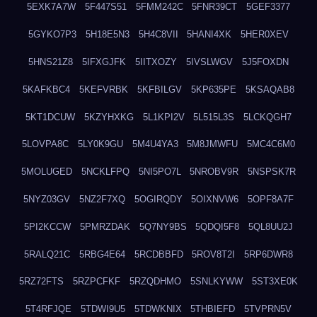
5EXK7A7W
5F447S51
5FMM242C
5FNR39CT
5GEF3377
5GYKO7P3
5H18E5N3
5H4C8VII
5HANI4XK
5HER0XEV
5HNS21Z8
5IFXGJFK
5IITXOZY
5IVSLWGV
5J5FOXDN
5KAFKBC4
5KEFVRBK
5KFBILGV
5KP635PE
5KSAQAB8
5KT1DCUW
5KZYHXKG
5L1KPI2V
5L515L3S
5LCKQGH7
5LOVPA8C
5LY0K9GU
5M4U4YA3
5M8JMWFU
5MC4C6M0
5MOLUGED
5NCKLFPQ
5NI5PO7L
5NROBV9R
5NSPSK7R
5NYZ03GV
5NZ2F7XQ
5OGIRQDY
5OIXNVW6
5OPF8A7F
5PI2KCCW
5PMRZDAK
5Q7NY9BS
5QDQI5F8
5QL8UU2J
5RALQ21C
5RBG4E64
5RCDBBFD
5ROV8T2I
5RP6DWR8
5RZ72FTS
5RZPCFKF
5RZQDHMO
5SNLKYWW
5ST3XE0K
5T4RFJQE
5TDWI9U5
5TDWKNIX
5THBIEFD
5TVPRN5V