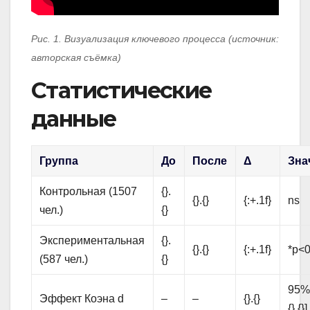
Рис. 1. Визуализация ключевого процесса (источник:
авторская съёмка)
Статистические
данные
Группа
До
После
Δ
Зна
Контрольная (1507
{}.
{}.{}
{:+.1f}
ns
чел.)
{}
Экспериментальная
{}.
{}.{}
{:+.1f}
*p<0
(587 чел.)
{}
95% C
Эффект Коэна d
–
–
{}.{}
{}.{}]