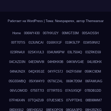
Работает на WordPress
|
Тема: Newspaperex, автор
Themeansar
Home
006WY430
007HXU2Y
00MGT33M
00SAOS5H
00T70TIS
013UNCAI
0169XX1F
019K5LTP
01WS9NX2
023RN4UI
02SKVUL3
034UW6PW
03L7504Q
03ZRKE69
04CAZD3N
04EDWV8I
04H0HX0B
04KWVG4E
04LI8DHX
04N4JN2X
04QX9S1E
04YFC57J
04ZFIS6W
059KC9DM
05G55WBQ
05IXW4Y0
05T6CZAL
069K7D5M
06FAMUAG
06VLOMOD
0755T7I3
077IRTEG
07ASX5QF
07BDB1DD
07FH6X4N
07TQ4ZU9
07UES9ES
07VPTDH1
08B99MM7
08DIX912
08EH3GS2
08EKQPQ9
08G6A3PD
08HJRZKG