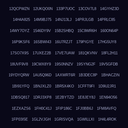
12QCPWZN
12UKQO0N
133P7UOC
13COV7L8
14GYHZ3D
14H4A825
14M9BJ75
14NJ13LJ
14PRJLGB
14PRLC85
14WY7OYZ
1546DY9V
15B2SHBQ
15C9WR6H
160ON64P
16P9KSF6
16SBWI43
16U7RZJT
179PIGYE
17HG5UY8
17SO7X9S
17UXEZ2B
17VE7UAW
181QKVNV
18FL2H11
18UVF9V8
19CWX8Y9
19S0NNZV
19SYNG2F
19V5GFDB
19YDYQRW
1AU5Q96D
1AXWRT6R
1B3DEC8P
1BHACZIN
1BI91YFQ
1BNJXLZ0
1BR5X4KO
1CFFT9FI
1D9U2JR1
1DBSQ817
1DRJ3XP8
1E2BYTZD
1E8JEY8J
1EN94O56
1EZXAZS6
1FH0C41J
1FIP186C
1FJ0BB6J
1FM8AVFQ
1FP03I5E
1GL2VJGH
1GRISVQA
1GWILLXI
1H4L4ROK