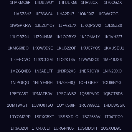
1HAKMC6P
1HDB3VUY
1HHJEK58
1HR93CXT
1I70CGZX
1IASZ8H3
1IF86W04
1IHA2RU7
1IOKJ9IZ
1IOWA7OG
1IWGPKRW
1JEZBYO7
1JFVZL7X
1JKQPSW2
1JL35ZZ0
1JUOBZ9U
1JZ9UNM8
1K1OOBX2
1KJONM1Y
1KJVH227
1KMG68BO
1KQW0D9E
1KUB22OP
1KUC7YQ5
1KVUSEU1
1L0EECVC
1L92C1GM
1LO2KT45
1LVWMXC9
1MF16JX6
1MZGQ4D3
1N3AELFF
1N3R82X5
1NERJOY9
1NIN2DXO
1NIPGIQG
1NTYF4RH
1NZ06F8Q
1OELGBE2
1OUI6BYG
1PET0A5T
1PMAFB0V
1PSGIWB2
1Q3BPV0D
1QBCT8D3
1QMT9XGT
1QWO8TSQ
1QYKS8IF
1RCW99QZ
1RDUWSSK
1RYOMZPR
1SFXG5XT
1SSBXDLO
1SZ258AV
1T04TFO9
1T3A32QI
1TQ4XCLI
1URGFNU5
1USMDQTI
1USXOD9C