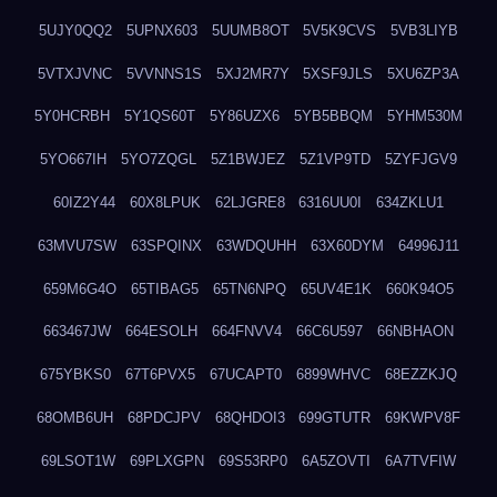
5UJY0QQ2
5UPNX603
5UUMB8OT
5V5K9CVS
5VB3LIYB
5VTXJVNC
5VVNNS1S
5XJ2MR7Y
5XSF9JLS
5XU6ZP3A
5Y0HCRBH
5Y1QS60T
5Y86UZX6
5YB5BBQM
5YHM530M
5YO667IH
5YO7ZQGL
5Z1BWJEZ
5Z1VP9TD
5ZYFJGV9
60IZ2Y44
60X8LPUK
62LJGRE8
6316UU0I
634ZKLU1
63MVU7SW
63SPQINX
63WDQUHH
63X60DYM
64996J11
659M6G4O
65TIBAG5
65TN6NPQ
65UV4E1K
660K94O5
663467JW
664ESOLH
664FNVV4
66C6U597
66NBHAON
675YBKS0
67T6PVX5
67UCAPT0
6899WHVC
68EZZKJQ
68OMB6UH
68PDCJPV
68QHDOI3
699GTUTR
69KWPV8F
69LSOT1W
69PLXGPN
69S53RP0
6A5ZOVTI
6A7TVFIW