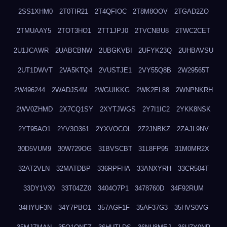
2SS1XHM0
2T0TIR21
2T4QFIOC
2T8M8OOV
2TGAD2ZO
2TMUAAY5
2TOT3HO1
2TT1JPJ0
2TVCNBU8
2TWC2CET
2U1JCAWR
2UABCBNW
2UBGKVBI
2UFYK23Q
2UHBAVSU
2UT1DWVT
2VA5KTQ4
2VUSTJE1
2VY55Q8B
2W29565T
2W496244
2WADJS4M
2WGUIKKG
2WK2EL88
2WNPNKRH
2WV0ZHMD
2X7CQ1SY
2XYTJWGS
2Y7I1IC2
2YKK8NSK
2YT95AO1
2YV3O361
2YXVOCOL
2Z2JNBKZ
2ZAJL9NV
30D5VUM9
30W729OG
31BVSCBT
31L8FP95
31M0MR2X
32AT2VLN
32MATDBP
336RPFHA
33ANXYRH
33CR504T
33DY1V30
33T04ZZ0
3404O7P1
3478760D
34F92RUM
34HYUF3N
34Y7PBO1
357AGF1F
35AF37G3
35HVS0VG