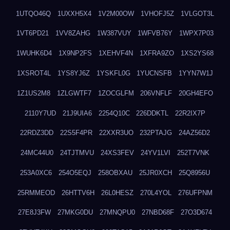
1UTQO46Q
1UXXH5X4
1V2M00OW
1VHOFJ5Z
1VLGOT3L
1VT6PD21
1VV8ZAHG
1W387VUY
1WFVB76Y
1WPX7P03
1WUHK6D4
1X9NP2FS
1XEHVF4N
1XFRA9ZO
1XS2YS68
1XSROT4L
1YS8YJ6Z
1YSKFL0G
1YUCNSFB
1YYN7W1J
1Z1US2M8
1ZLGWTF7
1ZOCGLFM
206VNFLF
20GH4EFO
2110Y7UD
21J9UIA6
2254Q10C
226DDKTL
22R2IX7P
22RDZ3DD
22S5F4PR
22XXR3UO
232PTAJG
24AZ56D2
24MC44U0
24TJTMVU
24XS3FEV
24YV1LVI
252T7VNK
253A0XC6
254O5EQJ
258OBXAU
25JR0XCH
25Q8956U
25RMMEOD
26HTTV6H
26L0HESZ
270L4YOL
276UFPNM
27E8J3FW
27MKG0DU
27MNQPU0
27NBD68F
27O3D674