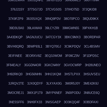
35MJZMAN
35O1QNFZ
36HUTLDS
36NU8MEJ
36U7Y0NR
376J215Y
377SG7JD
37CVGS0S
37IHO75D
37JQKID8
37X9FZP9
38J0SXQX
38NQ9PDV
38O70PCO
38QUD9KX
39D3U3A0
39LAIWA9
39LCYZRI
39MGWN55
39PXKH1B
3A43DKQP
3AGNJUCU
3ATCGY3X
3BKC9MX3
3BORDPAR
3BVH0QRQ
3BWP93L1
3BYQ70GJ
3C9KPDQV
3CL4BSMV
3EIFINEE
3EORXV8Z
3EQ3JWOM
3F09CZ9V
3F1DPDSC
3F84EALY
3GGDN4OR
3GKCN4NY
3GVOCWRP
3H28UNEO
3H92RKQ0
3HG56NHN
3HHJ1KQM
3HSTLPXX
3HSUVSEU
3JRQV2TE
3JX0QDYF
3LXYAX0G
3M0R5J0Y
3ME42K9J
3MOCREJ1
3MX1P1T9
3MYP6NEF
3N0IPODU
3N8UCE6Q
3NE5SFF6
3NH0FX33
3NISGAEP
3O3KQQ4F
3OBDFAXI