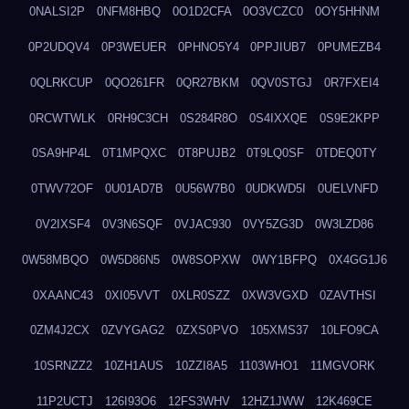
0NALSI2P
0NFM8HBQ
0O1D2CFA
0O3VCZC0
0OY5HHNM
0P2UDQV4
0P3WEUER
0PHNO5Y4
0PPJIUB7
0PUMEZB4
0QLRKCUP
0QO261FR
0QR27BKM
0QV0STGJ
0R7FXEI4
0RCWTWLK
0RH9C3CH
0S284R8O
0S4IXXQE
0S9E2KPP
0SA9HP4L
0T1MPQXC
0T8PUJB2
0T9LQ0SF
0TDEQ0TY
0TWV72OF
0U01AD7B
0U56W7B0
0UDKWD5I
0UELVNFD
0V2IXSF4
0V3N6SQF
0VJAC930
0VY5ZG3D
0W3LZD86
0W58MBQO
0W5D86N5
0W8SOPXW
0WY1BFPQ
0X4GG1J6
0XAANC43
0XI05VVT
0XLR0SZZ
0XW3VGXD
0ZAVTHSI
0ZM4J2CX
0ZVYGAG2
0ZXS0PVO
105XMS37
10LFO9CA
10SRNZZ2
10ZH1AUS
10ZZI8A5
1103WHO1
11MGVORK
11P2UCTJ
126I93O6
12FS3WHV
12HZ1JWW
12K469CE