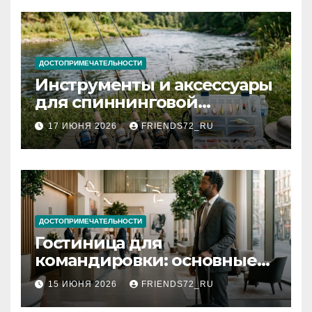
ДОСТОПРИМЕЧАТЕЛЬНОСТИ
Инструменты и аксессуары
для спиннинговой
рыбалки: назначение и
17 ИЮНЯ 2026
FRIENDS72_RU
типы
ДОСТОПРИМЕЧАТЕЛЬНОСТИ
Гостиница для
командировки: основные
критерии выбора
15 ИЮНЯ 2026
FRIENDS72_RU