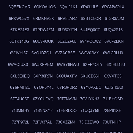
6QEEKCMR
6QKOAUOS
6QVIJ1K1
6R431JL5
6RGMWOLX
6RKWC57X
6RMKNV3X
6RV8LARZ
6SBTC8OR
6T3R3AJM
6TKE2JE3
6TPRWJZM
6U06OJTH
6UJEQ0CF
6UQ42P16
6UTK14DG
6UU9ROQK
6UZUZF6L
6V4POCW2
6V6FZLKN
6VJVHI57
6VQ1DZQ1
6VZACB5E
6W0V02MY
6W1CRLU0
6WAOIUX0
6WJXFPEM
6WSY8NWU
6XFR4OTY
6XIHLDTU
6XL3E0EQ
6XP30R7N
6XQUAXFV
6XUCD56H
6XVXTC5I
6Y6PMH2U
6YQP5Y4L
6YR8PDRZ
6YY0PXBC
6ZISH1A0
6ZT4UC5F
6ZYCUFVQ
70T7NVVN
70V1YKH3
711BHOSD
713M5IHY
718NNXY2
71H5RDOO
71UQJY58
725P81XE
727P972L
72FW37AL
73CXZZM4
73IDZEWO
73UTNHIP