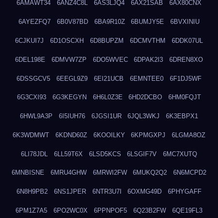
6AMAWT34
6ANZ4C8L
6AS3LJQ4
6AX21SAB
6AX80CNX
6AYEZFQ7
6B0V87BD
6BA9R10Z
6BUMJY5E
6BVXINIU
6CJKUI7J
6D1OSCXH
6D8BUPZM
6DCMVTHM
6DDK07UL
6DEL198E
6DMVW7ZP
6DO5WVEC
6DPAK2I3
6DREN8XO
6DSSGCV5
6EEGL9Z9
6EI21UCB
6EMNTEE0
6F1DJ5WF
6G3CXI93
6G3KEGYN
6H6L0Z3E
6HD2DCBO
6HM0FQJT
6HWL9A3P
6I5IUH76
6JGSI1UR
6JQL3WKJ
6K3EBPX1
6K3WDMWT
6KDND60Z
6KOOILKY
6KPMGXPJ
6LGMA8OZ
6LI78JDL
6LL59T6X
6LSD5KCS
6LSGIF7V
6MC7XUTQ
6MNBISNE
6MRU4GHW
6MRWI2FW
6MUKQ2Q2
6N6MCPD2
6N8H9PB2
6NS1JPER
6NTR3U7I
6OXMG49D
6PHYGAFF
6PM1Z7A5
6PO2WC0X
6PPNPOF5
6Q23B2FW
6QE19FL3