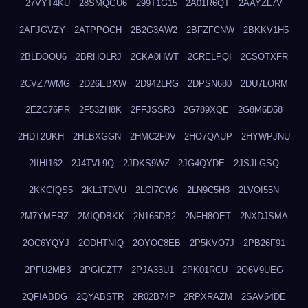
27VYT4KU
28SMQGU6
299T1G15
2A01R6QT
2AAYZL7V
2AFJGVZY
2ATPPOCH
2B2G3AW2
2BFZFCNW
2BKKV1H5
2BLDOOU6
2BRHOLRJ
2CKA0HWT
2CRELPQI
2CSOTXFR
2CVZ7WMG
2D26EBXW
2D942LRG
2DPSN680
2DU7LORM
2EZC76PR
2F53ZH8K
2FFJSSR3
2G789XQE
2G8M6D58
2HDT2UKH
2HLBXGGN
2HMC2F0V
2HO7QAUP
2HYWPJNU
2IIHI162
2J4TVL9Q
2JDKS9WZ
2JG4QYDE
2JSJLGSQ
2KKCIQS5
2KL1TDVU
2LCI7CW6
2LN9C5H3
2LVOI55N
2M7YMERZ
2MIQDBKK
2N165DB2
2NFH8OET
2NXDJSMA
2OC6YQYJ
2ODHTNIQ
2OYOC8EB
2P5KVO7J
2PB26F91
2PFU2MB3
2PGICZT7
2PJA33U1
2PK01RCU
2Q6V9UEG
2QFIABDG
2QYABSTR
2R02B74P
2RPXRAZM
2SAV54DE