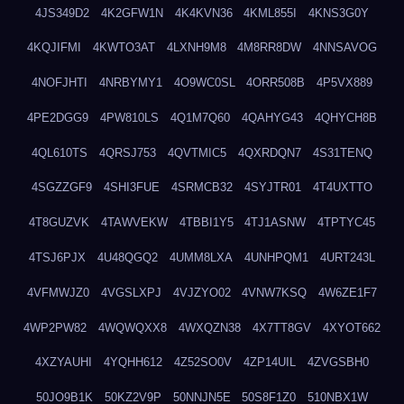
4JS349D2
4K2GFW1N
4K4KVN36
4KML855I
4KNS3G0Y
4KQJIFMI
4KWTO3AT
4LXNH9M8
4M8RR8DW
4NNSAVOG
4NOFJHTI
4NRBYMY1
4O9WC0SL
4ORR508B
4P5VX889
4PE2DGG9
4PW810LS
4Q1M7Q60
4QAHYG43
4QHYCH8B
4QL610TS
4QRSJ753
4QVTMIC5
4QXRDQN7
4S31TENQ
4SGZZGF9
4SHI3FUE
4SRMCB32
4SYJTR01
4T4UXTTO
4T8GUZVK
4TAWVEKW
4TBBI1Y5
4TJ1ASNW
4TPTYC45
4TSJ6PJX
4U48QGQ2
4UMM8LXA
4UNHPQM1
4URT243L
4VFMWJZ0
4VGSLXPJ
4VJZYO02
4VNW7KSQ
4W6ZE1F7
4WP2PW82
4WQWQXX8
4WXQZN38
4X7TT8GV
4XYOT662
4XZYAUHI
4YQHH612
4Z52SO0V
4ZP14UIL
4ZVGSBH0
50JO9B1K
50KZ2V9P
50NNJN5E
50S8F1Z0
510NBX1W