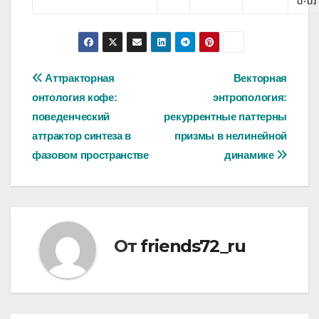
Навигация
Аттракторная
Векторная
онтология кофе:
энтропология:
по
поведенческий
рекуррентные паттерны
записям
аттрактор синтеза в
призмы в нелинейной
фазовом пространстве
динамике
От
friends72_ru