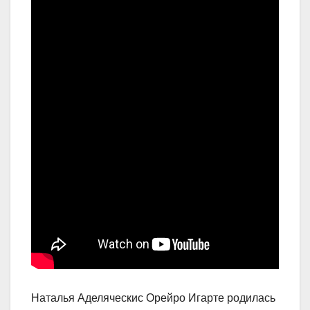
Наталья Аделяческис Орейро Игарте родилась