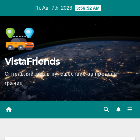
Перейти
Пт. Авг 7th, 2026
3:56:53 AM
к
содержимому
VistaFriends
Отправляйтесь в путешествие за пределы
границ