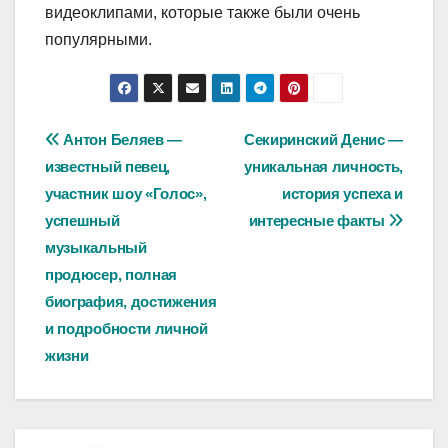
видеоклипами, которые также были очень
популярными.
Навигация
Антон Беляев —
Секиринский Денис —
известный певец,
уникальная личность,
по
участник шоу «Голос»,
история успеха и
записям
успешный
интересные факты
музыкальный
продюсер, полная
биография, достижения
и подробности личной
жизни