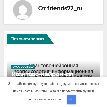
От
friends72_ru
Похожая запись
UNCATEGORISED
Квантово-нейронная
зоопсихология:
Этот сайт использует куки-файлы и другие технологии, чтобы
информационная энтропия
АПР 16, 2026
FRIENDS72_RU
планирования дня при
помочь вам в навигации, а также предоставить лучший
высоком уровне шума
пользовательский опыт.
OK