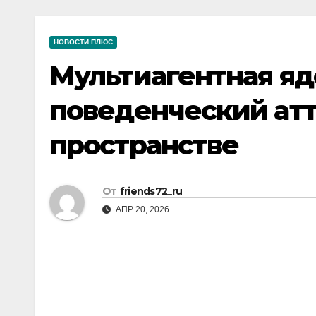
р
a
i
A
а
m
k
p
НОВОСТИ ПЛЮС
в
i
p
Мультиагентная яд
и
т
поведенческий атт
ь
пространстве
От
friends72_ru
АПР 20, 2026