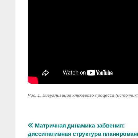
Рис. 1. Визуализация ключевого процесса (источник
Навигация
Матричная динамика забвения:
диссипативная структура планирован