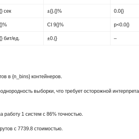
.{} сек
±{}.{}%
0.0{}
.{}%
CI 9{}%
p<0.0{}
.{} бит/ед.
±0.{}
–
ов в {n_bins} контейнеров.
однородность выборки, что требует осторожной интерпрет
ла работу 1 систем с 86% точностью.
рутов с 7739.8 стоимостью.