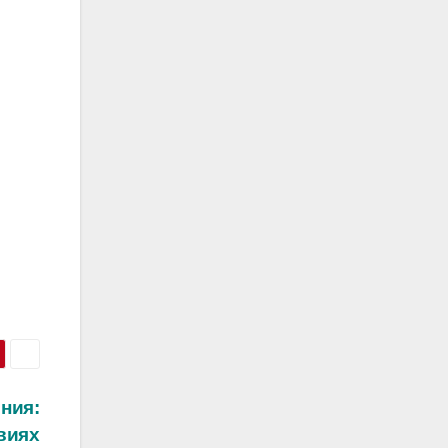
ния:
овиях