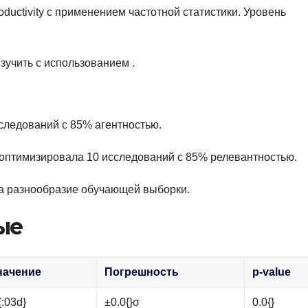
ductivity с применением частотной статистики. Уровень
учить с использованием .
сследований с 85% агентностью.
ма оптимизировала 10 исследований с 85% релевантностью.
ла разнообразие обучающей выборки.
ые
начение
Погрешность
p-value
{:03d}
±0.0{}σ
0.0{}