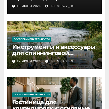
2026 году: сроки от 3 дней
18 ИЮНЯ 2026
FRIENDS72_RU
и список необходимых
документов
ДОСТОПРИМЕЧАТЕЛЬНОСТИ
Инструменты и аксессуары
для спиннинговой
рыбалки: назначение и
17 ИЮНЯ 2026
FRIENDS72_RU
типы
ДОСТОПРИМЕЧАТЕЛЬНОСТИ
Гостиница для
командировки: основные