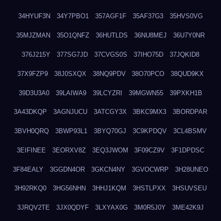
34HYUF3N
34Y7PBO1
357AGF1F
35AF37G3
35HVS0VG
35MJZMAN
35O1QNFZ
36HUTLDS
36NU8MEJ
36U7Y0NR
376J215Y
377SG7JD
37CVGS0S
37IHO75D
37JQKID8
37X9FZP9
38J0SXQX
38NQ9PDV
38O70PCO
38QUD9KX
39D3U3A0
39LAIWA9
39LCYZRI
39MGWN55
39PXKH1B
3A43DKQP
3AGNJUCU
3ATCGY3X
3BKC9MX3
3BORDPAR
3BVH0QRQ
3BWP93L1
3BYQ70GJ
3C9KPDQV
3CL4BSMV
3EIFINEE
3EORXV8Z
3EQ3JWOM
3F09CZ9V
3F1DPDSC
3F84EALY
3GGDN4OR
3GKCN4NY
3GVOCWRP
3H28UNEO
3H92RKQ0
3HG56NHN
3HHJ1KQM
3HSTLPXX
3HSUVSEU
3JRQV2TE
3JX0QDYF
3LXYAX0G
3M0R5J0Y
3ME42K9J