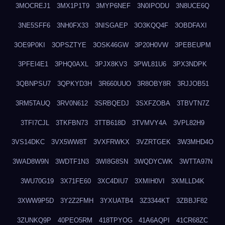
3MOCREJ1
3MX1P1T9
3MYP6NEF
3N0IPODU
3N8UCE6Q
3NE5SFF6
3NH0FX33
3NISGAEP
3O3KQQ4F
3OBDFAXI
3OE9P0KI
3OPSZTYE
3OSK46GW
3P20H0VW
3PEBEUPM
3PFEI4E1
3PHQ0AXL
3PJX8KV3
3PWL81U6
3PX3NDPK
3QBNPSU7
3QPKYD3H
3R660UUO
3R8OBY8R
3RJJOB51
3RM5TAUQ
3RV0N612
3SRBQEDJ
3SXFZOBA
3TBVTN7Z
3TFI7CJL
3TKFBN73
3TTB618D
3TVMVY4A
3VPL82H9
3VS14DKC
3VX5WW8T
3VXFRWKX
3VZRTGEK
3W3MHD4O
3WAD8W9N
3WDTF1N3
3WI8G8SN
3WQDYCWK
3WTTA97N
3WU70G19
3X71FE60
3XC4DIU7
3XMIH0VI
3XMLLD4K
3XWW9P5D
3Y2Z2FMH
3YXUATB4
3Z3344KT
3ZBBJF82
3ZUNKQ9P
40PEO5RM
418TPYOG
41A6AQPI
41CR68ZC