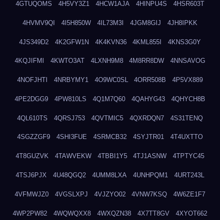
4GTUQOMS
4H5VY3Z1
4HCW1AJA
4HINPU4S
4HSR603T
4HVMV9QI
4I5H850W
4IL73M3I
4JGM8GIJ
4JH8IPKK
4JS349D2
4K2GFW1N
4K4KVN36
4KML855I
4KNS3G0Y
4KQJIFMI
4KWTO3AT
4LXNH9M8
4M8RR8DW
4NNSAVOG
4NOFJHTI
4NRBYMY1
4O9WC0SL
4ORR508B
4P5VX889
4PE2DGG9
4PW810LS
4Q1M7Q60
4QAHYG43
4QHYCH8B
4QL610TS
4QRSJ753
4QVTMIC5
4QXRDQN7
4S31TENQ
4SGZZGF9
4SHI3FUE
4SRMCB32
4SYJTR01
4T4UXTTO
4T8GUZVK
4TAWVEKW
4TBBI1Y5
4TJ1ASNW
4TPTYC45
4TSJ6PJX
4U48QGQ2
4UMM8LXA
4UNHPQM1
4URT243L
4VFMWJZ0
4VGSLXPJ
4VJZYO02
4VNW7KSQ
4W6ZE1F7
4WP2PW82
4WQWQXX8
4WXQZN38
4X7TT8GV
4XYOT662