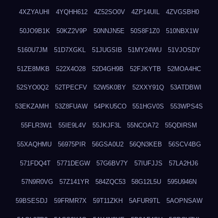
4XZYAUHI
4YQHH612
4Z52SO0V
4ZP14UIL
4ZVGSBH0
50JO9B1K
50KZ2V9P
50NNJN5E
50S8F1Z0
510NBX1W
5160U7JM
51D7XGKL
51JUGSIB
51MY24WU
51VJOSDY
51ZE8MKB
522X4O28
52D4GH9B
52FJKYTB
52MOA4HC
52SYO0Q2
52TPECFV
52W5K0BY
52XXY91Q
53ATDBWI
53EKZAMH
53Z8FUAW
54PKU5CO
551HGV0S
553WPS4S
55FLR3W1
55IE9L4V
55JKJF3L
55NCOA72
55QDIRSM
55XAQHMU
56975PIR
56GSA0U2
56QN3KEB
56SCV4BG
571FDQ4T
5771DEGW
57G6BV7Y
57IUFJJS
57LA2HJ6
57N9R0VG
57Z141YR
584ZQC53
58G12L5U
595U946N
59BSESDJ
59FRMR7X
59T11ZKH
5AFUR9TL
5AOPNSAW