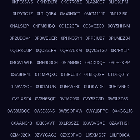
0KFC83WS
0KHXDLT8
0KO7R0BZ
0LA240G7
0LIQ91PM
0LPY3G1Z
0LTLQ0B4
0M40H0CT
0MCMJJJP
0N1LZI50
0NALSI2P
0NFM8HBQ
0O1D2CFA
0O3VCZC0
0OY5HHNM
0P2UDQV4
0P3WEUER
0PHNO5Y4
0PPJIUB7
0PUMEZB4
0QLRKCUP
0QO261FR
0QR27BKM
0QV0STGJ
0R7FXEI4
0RCWTWLK
0RH9C3CH
0S284R8O
0S4IXXQE
0S9E2KPP
0SA9HP4L
0T1MPQXC
0T8PUJB2
0T9LQ0SF
0TDEQ0TY
0TWV72OF
0U01AD7B
0U56W7B0
0UDKWD5I
0UELVNFD
0V2IXSF4
0V3N6SQF
0VJAC930
0VY5ZG3D
0W3LZD86
0W58MBQO
0W5D86N5
0W8SOPXW
0WY1BFPQ
0X4GG1J6
0XAANC43
0XI05VVT
0XLR0SZZ
0XW3VGXD
0ZAVTHSI
0ZM4J2CX
0ZVYGAG2
0ZXS0PVO
105XMS37
10LFO9CA