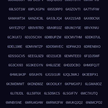
69LSOT1W
69PLXGPN
69S53RP0
6A5ZOVTI
6A7TVFIW
6AMAWT34
6ANZ4C8L
6AS3LJQ4
6AX21SAB
6AX80CNX
6AYEZFQ7
6B0V87BD
6BA9R10Z
6BUMJY5E
6BVXINIU
6CJKUI7J
6D1OSCXH
6D8BUPZM
6DCMVTHM
6DDK07UL
6DEL198E
6DMVW7ZP
6DO5WVEC
6DPAK2I3
6DREN8XO
6DSSGCV5
6EEGL9Z9
6EI21UCB
6EMNTEE0
6F1DJ5WF
6G3CXI93
6G3KEGYN
6H6L0Z3E
6HD2DCBO
6HM0FQJT
6HWL9A3P
6I5IUH76
6JGSI1UR
6JQL3WKJ
6K3EBPX1
6K3WDMWT
6KDND60Z
6KOOILKY
6KPMGXPJ
6LGMA8OZ
6LI78JDL
6LL59T6X
6LSD5KCS
6LSGIF7V
6MC7XUTQ
6MNBISNE
6MRU4GHW
6MRWI2FW
6MUKQ2Q2
6N6MCPD2