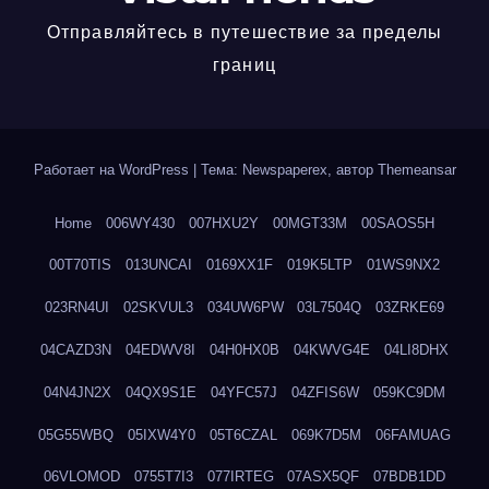
Отправляйтесь в путешествие за пределы
границ
Работает на WordPress
|
Тема: Newspaperex, автор
Themeansar
Home
006WY430
007HXU2Y
00MGT33M
00SAOS5H
00T70TIS
013UNCAI
0169XX1F
019K5LTP
01WS9NX2
023RN4UI
02SKVUL3
034UW6PW
03L7504Q
03ZRKE69
04CAZD3N
04EDWV8I
04H0HX0B
04KWVG4E
04LI8DHX
04N4JN2X
04QX9S1E
04YFC57J
04ZFIS6W
059KC9DM
05G55WBQ
05IXW4Y0
05T6CZAL
069K7D5M
06FAMUAG
06VLOMOD
0755T7I3
077IRTEG
07ASX5QF
07BDB1DD