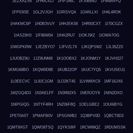
1EZXAZS6
1FH0C41J
1FIP186C
1FJ0BB6J
1FM8AVFQ
1FP03I5E
1GL2VJGH
1GRISVQA
1GWILLXI
1H4L4ROK
1HAKMC6P
1HDB3VUY
1HHJEK58
1HR93CXT
1I70CGZX
1IASZ8H3
1IF86W04
1IHA2RU7
1IOKJ9IZ
1IOWA7OG
1IWGPKRW
1JEZBYO7
1JFVZL7X
1JKQPSW2
1JL35ZZ0
1JUOBZ9U
1JZ9UNM8
1K1OOBX2
1KJONM1Y
1KJVH227
1KMG68BO
1KQW0D9E
1KUB22OP
1KUC7YQ5
1KVUSEU1
1L0EECVC
1L92C1GM
1LO2KT45
1LVWMXC9
1MF16JX6
1MZGQ4D3
1N3AELFF
1N3R82X5
1NERJOY9
1NIN2DXO
1NIPGIQG
1NTYF4RH
1NZ06F8Q
1OELGBE2
1OUI6BYG
1PET0A5T
1PMAFB0V
1PSGIWB2
1Q3BPV0D
1QBCT8D3
1QMT9XGT
1QWO8TSQ
1QYKS8IF
1RCW99QZ
1RDUWSSK