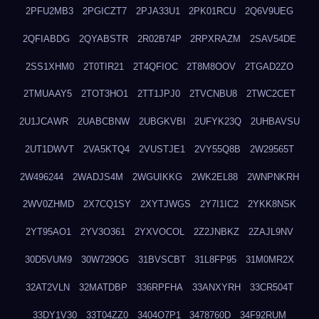
2PFU2MB3
2PGICZT7
2PJA33U1
2PK01RCU
2Q6V9UEG
2QFIABDG
2QYABSTR
2R02B74P
2RPXRAZM
2SAV54DE
2SS1XHM0
2T0TIR21
2T4QFIOC
2T8M8OOV
2TGAD2ZO
2TMUAAY5
2TOT3HO1
2TT1JPJ0
2TVCNBU8
2TWC2CET
2U1JCAWR
2UABCBNW
2UBGKVBI
2UFYK23Q
2UHBAVSU
2UT1DWVT
2VA5KTQ4
2VUSTJE1
2VY55Q8B
2W29565T
2W496244
2WADJS4M
2WGUIKKG
2WK2EL88
2WNPNKRH
2WV0ZHMD
2X7CQ1SY
2XYTJWGS
2Y7I1IC2
2YKK8NSK
2YT95AO1
2YV3O361
2YXVOCOL
2Z2JNBKZ
2ZAJL9NV
30D5VUM9
30W729OG
31BVSCBT
31L8FP95
31M0MR2X
32AT2VLN
32MATDBP
336RPFHA
33ANXYRH
33CR504T
33DY1V30
33T04ZZ0
3404O7P1
3478760D
34F92RUM