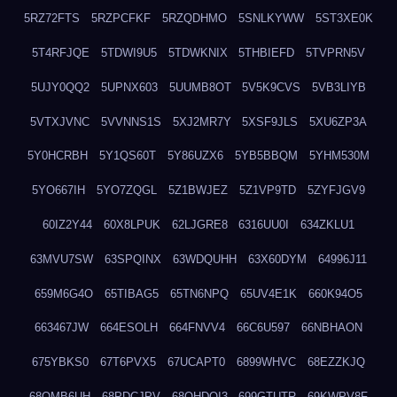
5RZ72FTS
5RZPCFKF
5RZQDHMO
5SNLKYWW
5ST3XE0K
5T4RFJQE
5TDWI9U5
5TDWKNIX
5THBIEFD
5TVPRN5V
5UJY0QQ2
5UPNX603
5UUMB8OT
5V5K9CVS
5VB3LIYB
5VTXJVNC
5VVNNS1S
5XJ2MR7Y
5XSF9JLS
5XU6ZP3A
5Y0HCRBH
5Y1QS60T
5Y86UZX6
5YB5BBQM
5YHM530M
5YO667IH
5YO7ZQGL
5Z1BWJEZ
5Z1VP9TD
5ZYFJGV9
60IZ2Y44
60X8LPUK
62LJGRE8
6316UU0I
634ZKLU1
63MVU7SW
63SPQINX
63WDQUHH
63X60DYM
64996J11
659M6G4O
65TIBAG5
65TN6NPQ
65UV4E1K
660K94O5
663467JW
664ESOLH
664FNVV4
66C6U597
66NBHAON
675YBKS0
67T6PVX5
67UCAPT0
6899WHVC
68EZZKJQ
68OMB6UH
68PDCJPV
68QHDOI3
699GTUTR
69KWPV8F