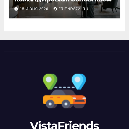
критерии выбора
15 ИЮНЯ 2026
FRIENDS72_RU
VistaFriends