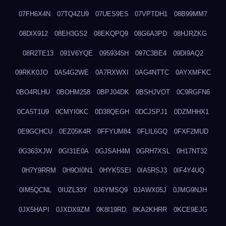
07FH6X4N
07TQ4ZU9
07UES9ES
07VPTDH1
08B99MM7
08DIX912
08EH3GS2
08EKQPQ9
08G6A3PD
08HJRZKG
08R2TE13
091V6YQE
0959345H
097C3BE4
09DI9AQ2
09RKK0JO
0A54G2WE
0A7RXWXI
0AG4NTTC
0AYXMFKC
0BO4RLHU
0BOHM258
0BPJ04DK
0BSHJVOT
0C9RGFN6
0CA5T1U9
0CMYI0KC
0D38QEGH
0DCJSPJ1
0DZMHHX1
0E9GCHCU
0EZ05K4R
0FFYUM84
0FLIL6GQ
0FXF2MUD
0G363XJW
0GI31E0A
0GJSAH4M
0GRH7XSL
0H17NT32
0H7Y9RRM
0H9OI0N1
0HYK5SEI
0IA5RSJ3
0IF4Y4UQ
0IM5QCNL
0IUZL33Y
0J6YMSQ9
0JAWX05J
0JMG9NJH
0JX5HAPI
0JXDX9ZM
0K8I19RD
0KA2KHRR
0KCE9EJG