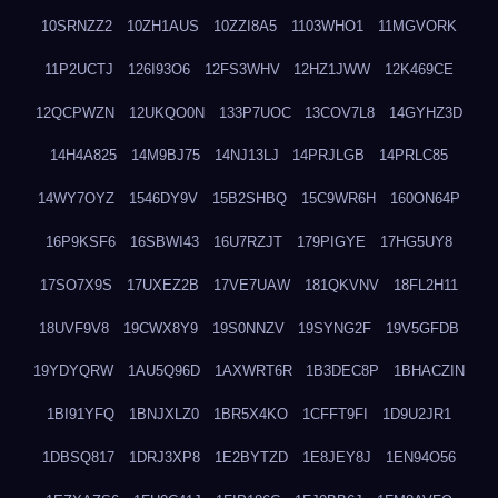
10SRNZZ2
10ZH1AUS
10ZZI8A5
1103WHO1
11MGVORK
11P2UCTJ
126I93O6
12FS3WHV
12HZ1JWW
12K469CE
12QCPWZN
12UKQO0N
133P7UOC
13COV7L8
14GYHZ3D
14H4A825
14M9BJ75
14NJ13LJ
14PRJLGB
14PRLC85
14WY7OYZ
1546DY9V
15B2SHBQ
15C9WR6H
160ON64P
16P9KSF6
16SBWI43
16U7RZJT
179PIGYE
17HG5UY8
17SO7X9S
17UXEZ2B
17VE7UAW
181QKVNV
18FL2H11
18UVF9V8
19CWX8Y9
19S0NNZV
19SYNG2F
19V5GFDB
19YDYQRW
1AU5Q96D
1AXWRT6R
1B3DEC8P
1BHACZIN
1BI91YFQ
1BNJXLZ0
1BR5X4KO
1CFFT9FI
1D9U2JR1
1DBSQ817
1DRJ3XP8
1E2BYTZD
1E8JEY8J
1EN94O56