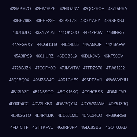
428MPM7O
42EW9PZP
42HIOZNV
42QOZROE
437L5RRA
43BE766X
43EEF23E
43IP3TZ3
43OJ1AEY
43SSFXBJ
43U16JLC
43XY7A9N
441OKOJO
4474ZR0W
4489NF37
44AFGVXY
44CGH1H9
44E14L85
44VA5KJF
44XI8AFW
45A3IPS9
4601IURZ
46DGB3L9
46DLKJV6
46KT56QV
4728GJZN
47CQFY0O
47JMVITW
47TRZS70
47W8J2J2
48QJBQ0X
49MZ8W4O
49R1GYE9
49SPF3MJ
49WWVPJU
4B13IA3F
4B1N5SGO
4BOKJ6KQ
4C9HCESS
4D64LFAR
4D90P4CC
4DV2LKB3
4DWPQY14
4DYW6NWM
4DZ5J3RQ
4E402GTO
4E4R43JK
4EE6J1ME
4ENC34CO
4F88GRG8
4FDT5ITF
4GHTKFV1
4GJRPJFP
4GLC8SBG
4GOTUJAD