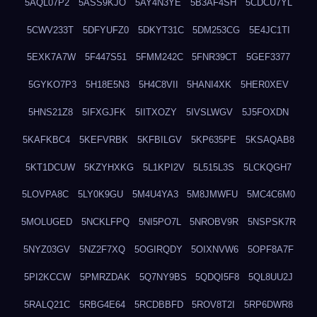
5AQL07P2
5ASS9KJO
5AY4N3YE
5B3AF4SH
5CDCU7YL
5CWV233T
5DFYUFZ0
5DKYT31C
5DM253CG
5E4JC1TI
5EXK7A7W
5F447S51
5FMM242C
5FNR39CT
5GEF3377
5GYKO7P3
5H18E5N3
5H4C8VII
5HANI4XK
5HER0XEV
5HNS21Z8
5IFXGJFK
5IITXOZY
5IVSLWGV
5J5FOXDN
5KAFKBC4
5KEFVRBK
5KFBILGV
5KP635PE
5KSAQAB8
5KT1DCUW
5KZYHXKG
5L1KPI2V
5L515L3S
5LCKQGH7
5LOVPA8C
5LY0K9GU
5M4U4YA3
5M8JMWFU
5MC4C6M0
5MOLUGED
5NCKLFPQ
5NI5PO7L
5NROBV9R
5NSPSK7R
5NYZ03GV
5NZ2F7XQ
5OGIRQDY
5OIXNVW6
5OPF8A7F
5PI2KCCW
5PMRZDAK
5Q7NY9BS
5QDQI5F8
5QL8UU2J
5RALQ21C
5RBG4E64
5RCDBBFD
5ROV8T2I
5RP6DWR8