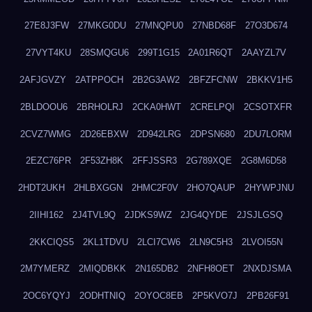
27E8J3FW
27MKG0DU
27MNQPU0
27NBD68F
27O3D674
27VYT4KU
28SMQGU6
299T1G15
2A01R6QT
2AAYZL7V
2AFJGVZY
2ATPPOCH
2B2G3AW2
2BFZFCNW
2BKKV1H5
2BLDOOU6
2BRHOLRJ
2CKA0HWT
2CRELPQI
2CSOTXFR
2CVZ7WMG
2D26EBXW
2D942LRG
2DPSN680
2DU7LORM
2EZC76PR
2F53ZH8K
2FFJSSR3
2G789XQE
2G8M6D58
2HDT2UKH
2HLBXGGN
2HMC2F0V
2HO7QAUP
2HYWPJNU
2IIHI162
2J4TVL9Q
2JDKS9WZ
2JG4QYDE
2JSJLGSQ
2KKCIQS5
2KL1TDVU
2LCI7CW6
2LN9C5H3
2LVOI55N
2M7YMERZ
2MIQDBKK
2N165DB2
2NFH8OET
2NXDJSMA
2OC6YQYJ
2ODHTNIQ
2OYOC8EB
2P5KVO7J
2PB26F91