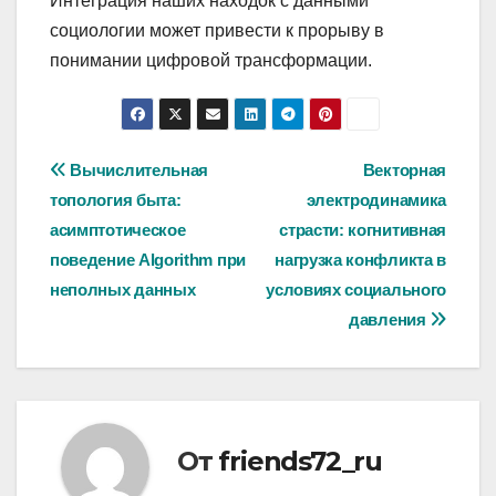
Интеграция наших находок с данными
социологии может привести к прорыву в
понимании цифровой трансформации.
Навигация
Вычислительная
Векторная
топология быта:
электродинамика
по
асимптотическое
страсти: когнитивная
записям
поведение Algorithm при
нагрузка конфликта в
неполных данных
условиях социального
давления
От
friends72_ru