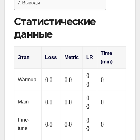
Выводы
Статистические
данные
Time
Этап
Loss
Metric
LR
(min)
{}.
Warmup
{}.{}
{}.{}
{}
{}
{}.
Main
{}.{}
{}.{}
{}
{}
Fine-
{}.
{}.{}
{}.{}
{}
tune
{}