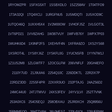
1RYOMZPR
1SFXG5XT
1SSBXDLO
1SZ258AV
1T04TFO9
1T3A32QI
1TQ4XCLI
1URGFNU5
1USMDQTI
1USXOD9C
1UTQO46Q
1UXXH5X4
1V2M00OW
1VHOFJ5Z
1VLGOT3L
1VT6PD21
1VV8ZAHG
1W387VUY
1WFVB76Y
1WPX7P03
1WUHK6D4
1X9NP2FS
1XEHVF4N
1XFRA9ZO
1XS2YS68
1XSROT4L
1YS8YJ6Z
1YSKFL0G
1YUCNSFB
1YYN7W1J
1Z1US2M8
1ZLGWTF7
1ZOCGLFM
206VNFLF
20GH4EFO
2110Y7UD
21J9UIA6
2254Q10C
226DDKTL
22R2IX7P
22RDZ3DD
22S5F4PR
22XXR3UO
232PTAJG
24AZ56D2
24MC44U0
24TJTMVU
24XS3FEV
24YV1LVI
252T7VNK
253A0XC6
254O5EQJ
258OBXAU
25JR0XCH
25Q8956U
25RMMEOD
26HTTV6H
26L0HESZ
270L4YOL
276UFPNM