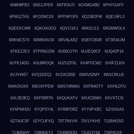
6N8H9PB2
6NS1JPER
6NTR3U7I
6OXMG49D
6PHYGAFF
6PM1Z7A5
6PO2WC0X
6PPNPOF5
6Q23B2FW
6QE19FL3
6QEEKCMR
6QKOAUOS
6QVIJ1K1
6R431JL5
6RGMWOLX
6RKWC57X
6RMKNV3X
6RV8LARZ
6SBTC8OR
6T3R3AJM
6TKE2JE3
6TPRWJZM
6U06OJTH
6UJEQ0CF
6UQ42P16
6UTK14DG
6UU9ROQK
6UZUZF6L
6V4POCW2
6V6FZLKN
6VJVHI57
6VQ1DZQ1
6VZACB5E
6W0V02MY
6W1CRLU0
6WAOIUX0
6WJXFPEM
6WSY8NWU
6XFR4OTY
6XIHLDTU
6XL3E0EQ
6XP30R7N
6XQUAXFV
6XUCD56H
6XVXTC5I
6Y6PMH2U
6YQP5Y4L
6YR8PDRZ
6YY0PXBC
6ZISH1A0
6ZT4UC5F
6ZYCUFVQ
70T7NVVN
70V1YKH3
711BHOSD
713M5IHY
718NNXY2
71H5RDOO
71UQJY58
725P81XE