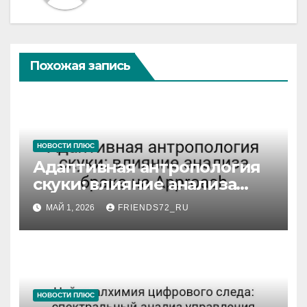
Похожая запись
НОВОСТИ ПЛЮС
Адаптивная антропология
скуки: влияние анализа
брака на Approach
МАЙ 1, 2026
FRIENDS72_RU
НОВОСТИ ПЛЮС