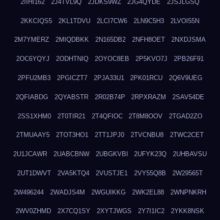
2IIHI162
2J4TVL9Q
2JDKS9WZ
2JG4QYDE
2JSJLGSQ
2KKCIQS5
2KL1TDVU
2LCI7CW6
2LN9C5H3
2LVOI55N
2M7YMERZ
2MIQDBKK
2N165DB2
2NFH8OET
2NXDJSMA
2OC6YQYJ
2ODHTNIQ
2OYOC8EB
2P5KVO7J
2PB26F91
2PFU2MB3
2PGICZT7
2PJA33U1
2PK01RCU
2Q6V9UEG
2QFIABDG
2QYABSTR
2R02B74P
2RPXRAZM
2SAV54DE
2SS1XHM0
2T0TIR21
2T4QFIOC
2T8M8OOV
2TGAD2ZO
2TMUAAY5
2TOT3HO1
2TT1JPJ0
2TVCNBU8
2TWC2CET
2U1JCAWR
2UABCBNW
2UBGKVBI
2UFYK23Q
2UHBAVSU
2UT1DWVT
2VA5KTQ4
2VUSTJE1
2VY55Q8B
2W29565T
2W496244
2WADJS4M
2WGUIKKG
2WK2EL88
2WNPNKRH
2WV0ZHMD
2X7CQ1SY
2XYTJWGS
2Y7I1IC2
2YKK8NSK