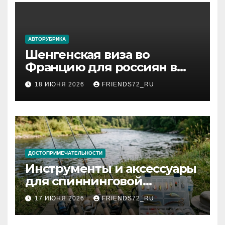
АВТОРУБРИКА
Шенгенская виза во
Францию для россиян в
2026 году: сроки от 3 дней
18 ИЮНЯ 2026
FRIENDS72_RU
и список необходимых
документов
ДОСТОПРИМЕЧАТЕЛЬНОСТИ
Инструменты и аксессуары
для спиннинговой
рыбалки: назначение и
17 ИЮНЯ 2026
FRIENDS72_RU
типы