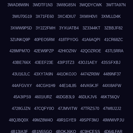
3WAD8W9N
3WDTF1N3
3WI8G8SN
3WQDYCWK
3WTTA97N
3WU70G19
3X71FE60
3XC4DIU7
3XMIH0VI
3XMLLD4K
3XWW9P5D
3Y2Z2FMH
3YXUATB4
3Z3344KT
3ZBBJF82
3ZUNKQ9P
40PEO5RM
418TPYOG
41A6AQPI
41CR68ZC
428MPM7O
42EW9PZP
42HIOZNV
42QOZROE
437L5RRA
43BE766X
43EEF23E
43IP3TZ3
43OJ1AEY
43SSFXBJ
43U16JLC
43XY7A9N
441OKOJO
4474ZR0W
4489NF37
44AFGVXY
44CGH1H9
44E14L85
44VA5KJF
44XI8AFW
45A3IPS9
4601IURZ
46DGB3L9
46DLKJV6
46KT56QV
4728GJZN
47CQFY0O
47JMVITW
47TRZS70
47W8J2J2
48QJBQ0X
49MZ8W4O
49R1GYE9
49SPF3MJ
49WWVPJU
4B13IA3F
4B1N5SGO
4BOKJ6KQ
4C9HCESS
4D64LFAR