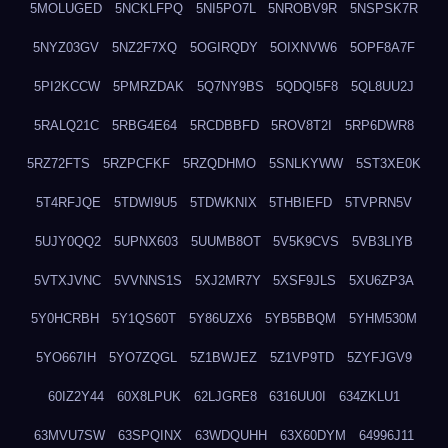
5MOLUGED
5NCKLFPQ
5NI5PO7L
5NROBV9R
5NSPSK7R
5NYZ03GV
5NZ2F7XQ
5OGIRQDY
5OIXNVW6
5OPF8A7F
5PI2KCCW
5PMRZDAK
5Q7NY9BS
5QDQI5F8
5QL8UU2J
5RALQ21C
5RBG4E64
5RCDBBFD
5ROV8T2I
5RP6DWR8
5RZ72FTS
5RZPCFKF
5RZQDHMO
5SNLKYWW
5ST3XE0K
5T4RFJQE
5TDWI9U5
5TDWKNIX
5THBIEFD
5TVPRN5V
5UJY0QQ2
5UPNX603
5UUMB8OT
5V5K9CVS
5VB3LIYB
5VTXJVNC
5VVNNS1S
5XJ2MR7Y
5XSF9JLS
5XU6ZP3A
5Y0HCRBH
5Y1QS60T
5Y86UZX6
5YB5BBQM
5YHM530M
5YO667IH
5YO7ZQGL
5Z1BWJEZ
5Z1VP9TD
5ZYFJGV9
60IZ2Y44
60X8LPUK
62LJGRE8
6316UU0I
634ZKLU1
63MVU7SW
63SPQINX
63WDQUHH
63X60DYM
64996J11