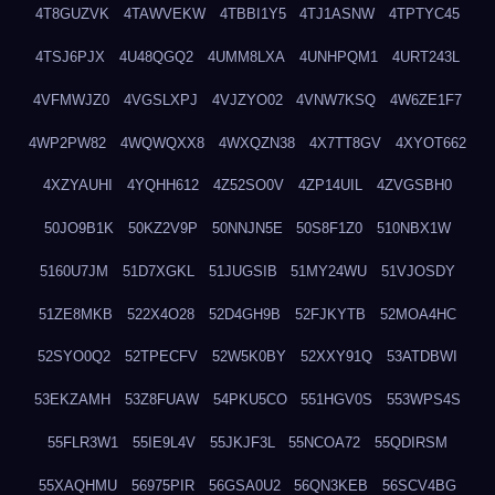
4T8GUZVK
4TAWVEKW
4TBBI1Y5
4TJ1ASNW
4TPTYC45
4TSJ6PJX
4U48QGQ2
4UMM8LXA
4UNHPQM1
4URT243L
4VFMWJZ0
4VGSLXPJ
4VJZYO02
4VNW7KSQ
4W6ZE1F7
4WP2PW82
4WQWQXX8
4WXQZN38
4X7TT8GV
4XYOT662
4XZYAUHI
4YQHH612
4Z52SO0V
4ZP14UIL
4ZVGSBH0
50JO9B1K
50KZ2V9P
50NNJN5E
50S8F1Z0
510NBX1W
5160U7JM
51D7XGKL
51JUGSIB
51MY24WU
51VJOSDY
51ZE8MKB
522X4O28
52D4GH9B
52FJKYTB
52MOA4HC
52SYO0Q2
52TPECFV
52W5K0BY
52XXY91Q
53ATDBWI
53EKZAMH
53Z8FUAW
54PKU5CO
551HGV0S
553WPS4S
55FLR3W1
55IE9L4V
55JKJF3L
55NCOA72
55QDIRSM
55XAQHMU
56975PIR
56GSA0U2
56QN3KEB
56SCV4BG