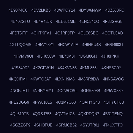
4D90P4CC
4DV2LKB3
4DWPQY14
4DYW6NWM
4DZ5J3RQ
4E402GTO
4E4R43JK
4EE6J1ME
4ENC34CO
4F88GRG8
4FDT5ITF
4GHTKFV1
4GJRPJFP
4GLC8SBG
4GOTUJAD
4GTUQOMS
4H5VY3Z1
4HCW1AJA
4HINPU4S
4HSR603T
4HVMV9QI
4I5H850W
4IL73M3I
4JGM8GIJ
4JH8IPKK
4JS349D2
4K2GFW1N
4K4KVN36
4KML855I
4KNS3G0Y
4KQJIFMI
4KWTO3AT
4LXNH9M8
4M8RR8DW
4NNSAVOG
4NOFJHTI
4NRBYMY1
4O9WC0SL
4ORR508B
4P5VX889
4PE2DGG9
4PW810LS
4Q1M7Q60
4QAHYG43
4QHYCH8B
4QL610TS
4QRSJ753
4QVTMIC5
4QXRDQN7
4S31TENQ
4SGZZGF9
4SHI3FUE
4SRMCB32
4SYJTR01
4T4UXTTO