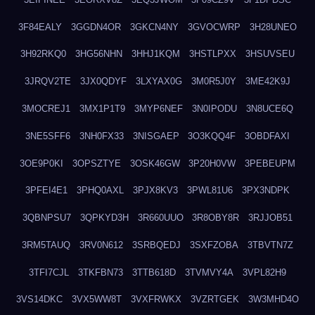
3F84EALY
3GGDN4OR
3GKCN4NY
3GVOCWRP
3H28UNEO
3H92RKQ0
3HG56NHN
3HHJ1KQM
3HSTLPXX
3HSUVSEU
3JRQV2TE
3JX0QDYF
3LXYAX0G
3M0R5J0Y
3ME42K9J
3MOCREJ1
3MX1P1T9
3MYP6NEF
3N0IPODU
3N8UCE6Q
3NE5SFF6
3NH0FX33
3NISGAEP
3O3KQQ4F
3OBDFAXI
3OE9P0KI
3OPSZTYE
3OSK46GW
3P20H0VW
3PEBEUPM
3PFEI4E1
3PHQ0AXL
3PJX8KV3
3PWL81U6
3PX3NDPK
3QBNPSU7
3QPKYD3H
3R660UUO
3R8OBY8R
3RJJOB51
3RM5TAUQ
3RV0N612
3SRBQEDJ
3SXFZOBA
3TBVTN7Z
3TFI7CJL
3TKFBN73
3TTB618D
3TVMVY4A
3VPL82H9
3VS14DKC
3VX5WW8T
3VXFRWKX
3VZRTGEK
3W3MHD4O