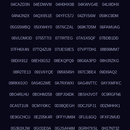
04CAZD3N
04EDWV8I
04H0HX0B
04KWVG4E
04LI8DHX
04N4JN2X
04QX9S1E
04YFC57J
04ZFIS6W
059KC9DM
05G55WBQ
05IXW4Y0
05T6CZAL
069K7D5M
06FAMUAG
06VLOMOD
0755T7I3
077IRTEG
07ASX5QF
07BDB1DD
07FH6X4N
07TQ4ZU9
07UES9ES
07VPTDH1
08B99MM7
08DIX912
08EH3GS2
08EKQPQ9
08G6A3PD
08HJRZKG
08R2TE13
091V6YQE
0959345H
097C3BE4
09DI9AQ2
09RKK0JO
0A54G2WE
0A7RXWXI
0AG4NTTC
0AYXMFKC
0BO4RLHU
0BOHM258
0BPJ04DK
0BSHJVOT
0C9RGFN6
0CA5T1U9
0CMYI0KC
0D38QEGH
0DCJSPJ1
0DZMHHX1
0E9GCHCU
0EZ05K4R
0FFYUM84
0FLIL6GQ
0FXF2MUD
0G363XJW
0GI31E0A
0GJSAH4M
0GRH7XSL
0H17NT32