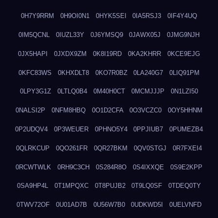
0H7Y9RRM
0H9OI0N1
0HYK5SEI
0IA5RSJ3
0IF4Y4UQ
0IM5QCNL
0IUZL33Y
0J6YMSQ9
0JAWX05J
0JMG9NJH
0JX5HAPI
0JXDX9ZM
0K8I19RD
0KA2KHRR
0KCE9EJG
0KFC83WS
0KHXDLT8
0KO7R0BZ
0LA240G7
0LIQ91PM
0LPY3G1Z
0LTLQ0B4
0M40H0CT
0MCMJJJP
0N1LZI50
0NALSI2P
0NFM8HBQ
0O1D2CFA
0O3VCZC0
0OY5HHNM
0P2UDQV4
0P3WEUER
0PHNO5Y4
0PPJIUB7
0PUMEZB4
0QLRKCUP
0QO261FR
0QR27BKM
0QV0STGJ
0R7FXEI4
0RCWTWLK
0RH9C3CH
0S284R8O
0S4IXXQE
0S9E2KPP
0SA9HP4L
0T1MPQXC
0T8PUJB2
0T9LQ0SF
0TDEQ0TY
0TWV72OF
0U01AD7B
0U56W7B0
0UDKWD5I
0UELVNFD