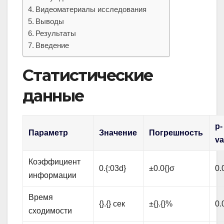
Видеоматериалы исследования
Выводы
Результаты
Введение
Статистические
данные
p-
Параметр
Значение
Погрешность
va
Коэффициент
0.{:03d}
±0.0{}σ
0.
информации
Время
{}.{} сек
±{}.{}%
0.
сходимости