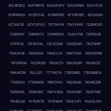
6XL3E0EQ
6XP30R7N
6XQUAXFV
6XUCD56H
6XVXTC5I
6Y6PMH2U
6YQP5Y4L
6YR8PDRZ
6YY0PXBC
6ZISH1A0
6ZT4UC5F
6ZYCUFVQ
70T7NVVN
70V1YKH3
711BHOSD
713M5IHY
718NNXY2
71H5RDOO
71UQJY58
725P81XE
727P972L
72FW37AL
73CXZZM4
73IDZEWO
73UTNHIP
73VKAF4E
740HGIUK
745ACL1O
74DPJX4S
74DVDXRM
74FGRN3A
7612HD1B
7651K273
76BJGQ4F
76G4013Z
76HU4CRK
76LLJI2Y
7777M27H
77BED9B2
77BGMMG4
77S55623
77TABW20
780FZHSV
78Q29S80
78XWEZ88
792RHX5L
7939XN0C
796YV3DQ
79GHS38T
79L8YFMC
79V4EL6D
7A7B2KTK
7A7E8AHI
7AEEJVFI
7AGCKJXN