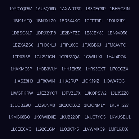
19YDYQRW
1AU5Q96D
1AXWRT6R
1B3DEC8P
1BHACZIN
1BI91YFQ
1BNJXLZ0
1BR5X4KO
1CFFT9FI
1D9U2JR1
1DBSQ817
1DRJ3XP8
1E2BYTZD
1E8JEY8J
1EN94O56
1EZXAZS6
1FH0C41J
1FIP186C
1FJ0BB6J
1FM8AVFQ
1FP03I5E
1GL2VJGH
1GRISVQA
1GWILLXI
1H4L4ROK
1HAKMC6P
1HDB3VUY
1HHJEK58
1HR93CXT
1I70CGZX
1IASZ8H3
1IF86W04
1IHA2RU7
1IOKJ9IZ
1IOWA7OG
1IWGPKRW
1JEZBYO7
1JFVZL7X
1JKQPSW2
1JL35ZZ0
1JUOBZ9U
1JZ9UNM8
1K1OOBX2
1KJONM1Y
1KJVH227
1KMG68BO
1KQW0D9E
1KUB22OP
1KUC7YQ5
1KVUSEU1
1L0EECVC
1L92C1GM
1LO2KT45
1LVWMXC9
1MF16JX6