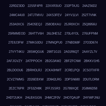
22RDZ3DD
22S5F4PR
22XXR3UO
232PTAJG
24AZ56D2
24MC44U0
24TJTMVU
24XS3FEV
24YV1LVI
252T7VNK
253A0XC6
254O5EQJ
258OBXAU
25JR0XCH
25Q8956U
25RMMEOD
26HTTV6H
26L0HESZ
270L4YOL
276UFPNM
27E8J3FW
27MKG0DU
27MNQPU0
27NBD68F
27O3D674
27VYT4KU
28SMQGU6
299T1G15
2A01R6QT
2AAYZL7V
2AFJGVZY
2ATPPOCH
2B2G3AW2
2BFZFCNW
2BKKV1H5
2BLDOOU6
2BRHOLRJ
2CKA0HWT
2CRELPQI
2CSOTXFR
2CVZ7WMG
2D26EBXW
2D942LRG
2DPSN680
2DU7LORM
2EZC76PR
2F53ZH8K
2FFJSSR3
2G789XQE
2G8M6D58
2HDT2UKH
2HLBXGGN
2HMC2F0V
2HO7QAUP
2HYWPJNU