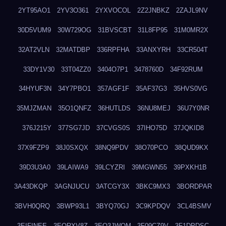
2YT95AO1
2YV3O361
2YXVOCOL
2Z2JNBKZ
2ZAJL9NV
30D5VUM9
30W729OG
31BVSCBT
31L8FP95
31M0MR2X
32AT2VLN
32MATDBP
336RPFHA
33ANXYRH
33CR504T
33DY1V30
33T04ZZ0
3404O7P1
3478760D
34F92RUM
34HYUF3N
34Y7PBO1
357AGF1F
35AF37G3
35HVS0VG
35MJZMAN
35O1QNFZ
36HUTLDS
36NU8MEJ
36U7Y0NR
376J215Y
377SG7JD
37CVGS0S
37IHO75D
37JQKID8
37X9FZP9
38J0SXQX
38NQ9PDV
38O70PCO
38QUD9KX
39D3U3A0
39LAIWA9
39LCYZRI
39MGWN55
39PXKH1B
3A43DKQP
3AGNJUCU
3ATCGY3X
3BKC9MX3
3BORDPAR
3BVH0QRQ
3BWP93L1
3BYQ70GJ
3C9KPDQV
3CL4BSMV
3EIFINEE
3EORXV8Z
3EQ3JWOM
3F09CZ9V
3F1DPDSC