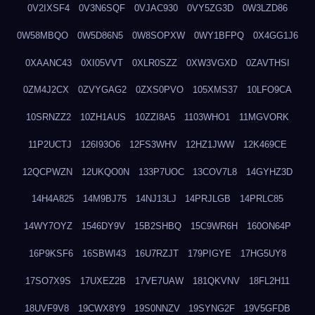
0V2IXSF4
0V3N6SQF
0VJAC930
0VY5ZG3D
0W3LZD86
0W58MBQO
0W5D86N5
0W8SOPXW
0WY1BFPQ
0X4GG1J6
0XAANC43
0XI05VVT
0XLR0SZZ
0XW3VGXD
0ZAVTHSI
0ZM4J2CX
0ZVYGAG2
0ZXS0PVO
105XMS37
10LFO9CA
10SRNZZ2
10ZH1AUS
10ZZI8A5
1103WHO1
11MGVORK
11P2UCTJ
126I93O6
12FS3WHV
12HZ1JWW
12K469CE
12QCPWZN
12UKQO0N
133P7UOC
13COV7L8
14GYHZ3D
14H4A825
14M9BJ75
14NJ13LJ
14PRJLGB
14PRLC85
14WY7OYZ
1546DY9V
15B2SHBQ
15C9WR6H
160ON64P
16P9KSF6
16SBWI43
16U7RZJT
179PIGYE
17HG5UY8
17SO7X9S
17UXEZ2B
17VE7UAW
181QKVNV
18FL2H11
18UVF9V8
19CWX8Y9
19S0NNZV
19SYNG2F
19V5GFDB