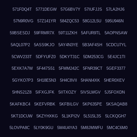
571FDQ4T
5771DEGW
57G6BV7Y
57IUFJJS
57LA2HJ6
57N9R0VG
57Z141YR
584ZQC53
58G12L5U
595U946N
59BSESDJ
59FRMR7X
59T11ZKH
5AFUR9TL
5AOPNSAW
5AQL07P2
5ASS9KJO
5AY4N3YE
5B3AF4SH
5CDCU7YL
5CWV233T
5DFYUFZ0
5DKYT31C
5DM253CG
5E4JC1TI
5EXK7A7W
5F447S51
5FMM242C
5FNR39CT
5GEF3377
5GYKO7P3
5H18E5N3
5H4C8VII
5HANI4XK
5HER0XEV
5HNS21Z8
5IFXGJFK
5IITXOZY
5IVSLWGV
5J5FOXDN
5KAFKBC4
5KEFVRBK
5KFBILGV
5KP635PE
5KSAQAB8
5KT1DCUW
5KZYHXKG
5L1KPI2V
5L515L3S
5LCKQGH7
5LOVPA8C
5LY0K9GU
5M4U4YA3
5M8JMWFU
5MC4C6M0