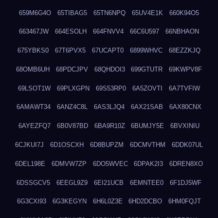
659M6G4O
65TIBAG5
65TN6NPQ
65UV4E1K
660K94O5
663467JW
664ESOLH
664FNVV4
66C6U597
66NBHAON
675YBKS0
67T6PVX5
67UCAPT0
6899WHVC
68EZZKJQ
68OMB6UH
68PDCJPV
68QHDOI3
699GTUTR
69KWPV8F
69LSOT1W
69PLXGPN
69S53RP0
6A5ZOVTI
6A7TVFIW
6AMAWT34
6ANZ4C8L
6AS3LJQ4
6AX21SAB
6AX80CNX
6AYEZFQ7
6B0V87BD
6BA9R10Z
6BUMJY5E
6BVXINIU
6CJKUI7J
6D1OSCXH
6D8BUPZM
6DCMVTHM
6DDK07UL
6DEL198E
6DMVW7ZP
6DO5WVEC
6DPAK2I3
6DREN8XO
6DSSGCV5
6EEGL9Z9
6EI21UCB
6EMNTEE0
6F1DJ5WF
6G3CXI93
6G3KEGYN
6H6L0Z3E
6HD2DCBO
6HM0FQJT