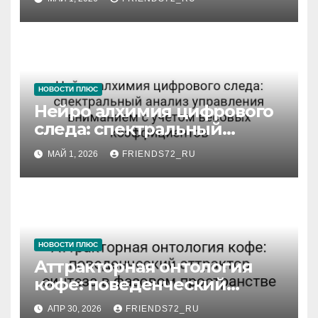
НОВОСТИ ПЛЮС
Нейро алхимия цифрового
следа: спектральный
анализ управления
МАЙ 1, 2026
FRIENDS72_RU
вниманием с учётом
весовых коэффициентов
НОВОСТИ ПЛЮС
Аттракторная онтология
кофе: поведенческий
аттрактор синтеза в
АПР 30, 2026
FRIENDS72_RU