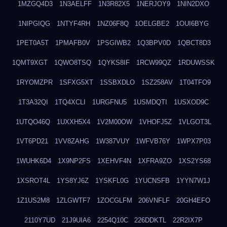
1MZGQ4D3
1N3AELFF
1N3R82X5
1NERJOY9
1NIN2DXO
1NIPGIQG
1NTYF4RH
1NZ06F8Q
1OELGBE2
1OUI6BYG
1PET0A5T
1PMAFB0V
1PSGIWB2
1Q3BPV0D
1QBCT8D3
1QMT9XGT
1QWO8TSQ
1QYKS8IF
1RCW99QZ
1RDUWSSK
1RYOMZPR
1SFXG5XT
1SSBXDLO
1SZ258AV
1T04TFO9
1T3A32QI
1TQ4XCLI
1URGFNU5
1USMDQTI
1USXOD9C
1UTQO46Q
1UXXH5X4
1V2M00OW
1VHOFJ5Z
1VLGOT3L
1VT6PD21
1VV8ZAHG
1W387VUY
1WFVB76Y
1WPX7P03
1WUHK6D4
1X9NP2FS
1XEHVF4N
1XFRA9ZO
1XS2YS68
1XSROT4L
1YS8YJ6Z
1YSKFL0G
1YUCNSFB
1YYN7W1J
1Z1US2M8
1ZLGWTF7
1ZOCGLFM
206VNFLF
20GH4EFO
2110Y7UD
21J9UIA6
2254Q10C
226DDKTL
22R2IX7P