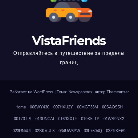
VistaFriends
Отправляйтесь в путешествие за пределы
границ
Работает на WordPress
|
Тема: Newspaperex, автор
Themeansar
Home
006WY430
007HXU2Y
00MGT33M
00SAOS5H
00T70TIS
013UNCAI
0169XX1F
019K5LTP
01WS9NX2
023RN4UI
02SKVUL3
034UW6PW
03L7504Q
03ZRKE69