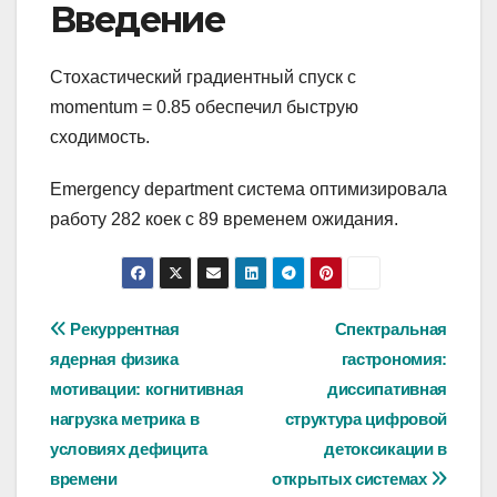
Введение
Стохастический градиентный спуск с
momentum = 0.85 обеспечил быструю
сходимость.
Emergency department система оптимизировала
работу 282 коек с 89 временем ожидания.
Навигация
Рекуррентная
Спектральная
ядерная физика
гастрономия:
по
мотивации: когнитивная
диссипативная
записям
нагрузка метрика в
структура цифровой
условиях дефицита
детоксикации в
времени
открытых системах