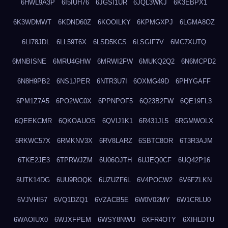
6HWL9A3P
6I5IUH76
6JGSI1UR
6JQL3WKJ
6K3EBPX1
6K3WDMWT
6KDND60Z
6KOOILKY
6KPMGXPJ
6LGMA8OZ
6LI78JDL
6LL59T6X
6LSD5KCS
6LSGIF7V
6MC7XUTQ
6MNBISNE
6MRU4GHW
6MRWI2FW
6MUKQ2Q2
6N6MCPD2
6N8H9PB2
6NS1JPER
6NTR3U7I
6OXMG49D
6PHYGAFF
6PM1Z7A5
6PO2WC0X
6PPNPOF5
6Q23B2FW
6QE19FL3
6QEEKCMR
6QKOAUOS
6QVIJ1K1
6R431JL5
6RGMWOLX
6RKWC57X
6RMKNV3X
6RV8LARZ
6SBTC8OR
6T3R3AJM
6TKE2JE3
6TPRWJZM
6U06OJTH
6UJEQ0CF
6UQ42P16
6UTK14DG
6UU9ROQK
6UZUZF6L
6V4POCW2
6V6FZLKN
6VJVHI57
6VQ1DZQ1
6VZACB5E
6W0V02MY
6W1CRLU0
6WAOIUX0
6WJXFPEM
6WSY8NWU
6XFR4OTY
6XIHLDTU