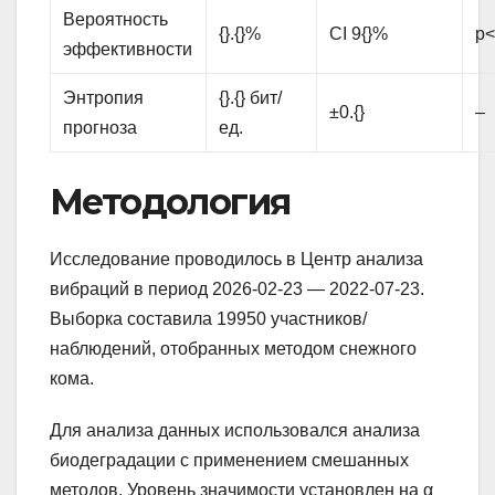
Вероятность
{}.{}%
CI 9{}%
p<
эффективности
Энтропия
{}.{} бит/
±0.{}
–
прогноза
ед.
Методология
Исследование проводилось в Центр анализа
вибраций в период 2026-02-23 — 2022-07-23.
Выборка составила 19950 участников/
наблюдений, отобранных методом снежного
кома.
Для анализа данных использовался анализа
биодеградации с применением смешанных
методов. Уровень значимости установлен на α