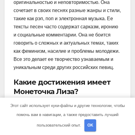
оригинальностью и неповторимостью. Она
сочетает в своих песнях разные жанры и стили,
такие как рэп, поп и электронная музыка. Ее
тексты песен часто содержат сарказм, иронию
и социальные комментарии. Она не боится
говорить о сложных и актуальных темах, таких
как феминизм, насилие и проблемы молодежи.
Все это делает ее творчество узнаваемым и
уникальным среди других российских певиц.
Какие достижения имеет
Монеточка Лиза?
Монеточка Лиза имеет множество достижений
Этот сайт использует куки-файлы и другие технологии, чтобы
на музыкальной сцене. Ее песни стали хитами
помочь вам в навигации, а также предоставить лучший
и получили множество просмотров в
пользовательский опыт.
OK
интернете. Она была номинирована на