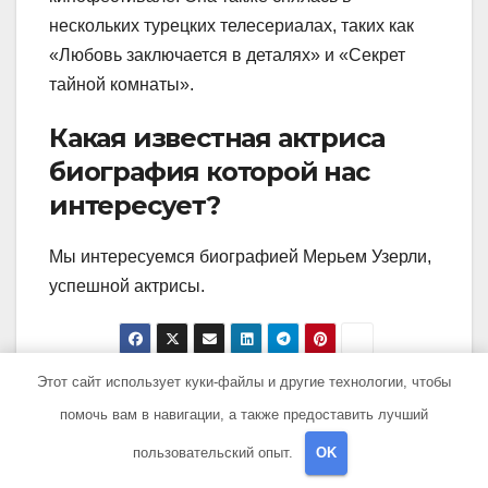
нескольких турецких телесериалах, таких как
«Любовь заключается в деталях» и «Секрет
тайной комнаты».
Какая известная актриса
биография которой нас
интересует?
Мы интересуемся биографией Мерьем Узерли,
успешной актрисы.
Этот сайт использует куки-файлы и другие технологии, чтобы
Навигация
Маньяк Головкин —
Алексей Воевода –
помочь вам в навигации, а также предоставить лучший
сенсационные
легенда жизни и спорта.
по
подробности из
Разносторонний талант
пользовательский опыт.
OK
биографии Сергея,
и непобедимый чемпион