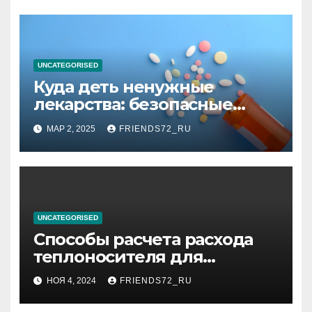
высоком уровне шума
UNCATEGORISED
Куда деть ненужные
лекарства: безопасные
способы утилизации
МАР 2, 2025
FRIENDS72_RU
UNCATEGORISED
Способы расчета расхода
теплоносителя для
системы отопления
НОЯ 4, 2024
FRIENDS72_RU