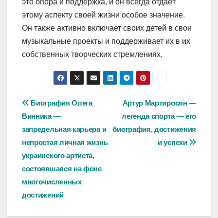
это опора и поддержка, и он всегда отдаёт
этому аспекту своей жизни особое значение.
Он также активно включает своих детей в свои
музыкальные проекты и поддерживает их в их
собственных творческих стремлениях.
Навигация
Биография Олега
Артур Мартиросян —
Винника —
легенда спорта — его
по
запредельная карьера и
биография, достижения
записям
непростая личная жизнь
и успехи
украинского артиста,
состоявшаяся на фоне
многочисленных
достижений