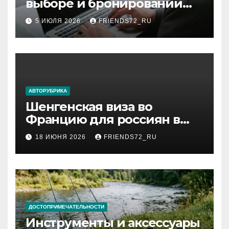
выборе и бронировании
авиабилетов
5 ИЮЛЯ 2026
FRIENDS72_RU
АВТОРУБРИКА
Шенгенская виза во
Францию для россиян в
2026 году: сроки от 3 дней
18 ИЮНЯ 2026
FRIENDS72_RU
и список необходимых
документов
ДОСТОПРИМЕЧАТЕЛЬНОСТИ
Инструменты и аксессуары