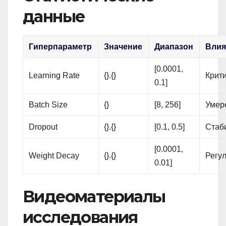
данные
Гиперпараметр
Значение
Диапазон
Влия
[0.0001,
Learning Rate
{}.{}
Крит
0.1]
Batch Size
{}
[8, 256]
Умер
Dropout
{}.{}
[0.1, 0.5]
Стаб
[0.0001,
Weight Decay
{}.{}
Регу
0.01]
Видеоматериалы
исследования