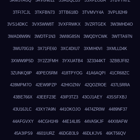
3RM5TAUQ
3RV0N612
3SRBQEDJ
3SXFZOBA
3TBVTN7Z
3TFI7CJL
3TKFBN73
3TTB618D
3TVMVY4A
3VPL82H9
3VS14DKC
3VX5WW8T
3VXFRWKX
3VZRTGEK
3W3MHD4O
3WAD8W9N
3WDTF1N3
3WI8G8SN
3WQDYCWK
3WTTA97N
3WU70G19
3X71FE60
3XC4DIU7
3XMIH0VI
3XMLLD4K
3XWW9P5D
3Y2Z2FMH
3YXUATB4
3Z3344KT
3ZBBJF82
3ZUNKQ9P
40PEO5RM
418TPYOG
41A6AQPI
41CR68ZC
428MPM7O
42EW9PZP
42HIOZNV
42QOZROE
437L5RRA
43BE766X
43EEF23E
43IP3TZ3
43OJ1AEY
43SSFXBJ
43U16JLC
43XY7A9N
441OKOJO
4474ZR0W
4489NF37
44AFGVXY
44CGH1H9
44E14L85
44VA5KJF
44XI8AFW
45A3IPS9
4601IURZ
46DGB3L9
46DLKJV6
46KT56QV