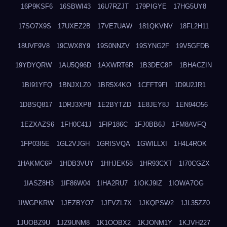
16P9KSF6
16SBWI43
16U7RZJT
179PIGYE
17HG5UY8
17SO7X9S
17UXEZ2B
17VE7UAW
181QKVNV
18FL2H11
18UVF9V8
19CWX8Y9
19S0NNZV
19SYNG2F
19V5GFDB
19YDYQRW
1AU5Q96D
1AXWRT6R
1B3DEC8P
1BHACZIN
1BI91YFQ
1BNJXLZ0
1BR5X4KO
1CFFT9FI
1D9U2JR1
1DBSQ817
1DRJ3XP8
1E2BYTZD
1E8JEY8J
1EN94O56
1EZXAZS6
1FH0C41J
1FIP186C
1FJ0BB6J
1FM8AVFQ
1FP03I5E
1GL2VJGH
1GRISVQA
1GWILLXI
1H4L4ROK
1HAKMC6P
1HDB3VUY
1HHJEK58
1HR93CXT
1I70CGZX
1IASZ8H3
1IF86W04
1IHA2RU7
1IOKJ9IZ
1IOWA7OG
1IWGPKRW
1JEZBYO7
1JFVZL7X
1JKQPSW2
1JL35ZZ0
1JUOBZ9U
1JZ9UNM8
1K1OOBX2
1KJONM1Y
1KJVH227