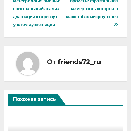
метеорология эмоций:
времени: фрактальная
по
спектральный анализ
размерность когорты в
записям
адаптации к стрессу с
масштабах микроуровня
учётом аугментации
От
friends72_ru
Похожая запись