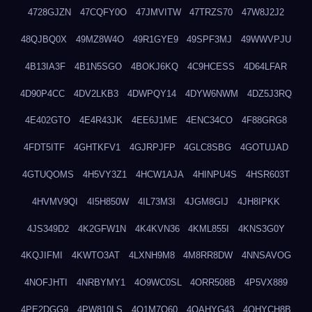
4728GJZN
47CQFY0O
47JMVITW
47TRZS70
47W8J2J2
48QJBQ0X
49MZ8W4O
49R1GYE9
49SPF3MJ
49WWVPJU
4B13IA3F
4B1N5SGO
4BOKJ6KQ
4C9HCESS
4D64LFAR
4D90P4CC
4DV2LKB3
4DWPQY14
4DYW6NWM
4DZ5J3RQ
4E402GTO
4E4R43JK
4EE6J1ME
4ENC34CO
4F88GRG8
4FDT5ITF
4GHTKFV1
4GJRPJFP
4GLC8SBG
4GOTUJAD
4GTUQOMS
4H5VY3Z1
4HCW1AJA
4HINPU4S
4HSR603T
4HVMV9QI
4I5H850W
4IL73M3I
4JGM8GIJ
4JH8IPKK
4JS349D2
4K2GFW1N
4K4KVN36
4KML855I
4KNS3G0Y
4KQJIFMI
4KWTO3AT
4LXNH9M8
4M8RR8DW
4NNSAVOG
4NOFJHTI
4NRBYMY1
4O9WC0SL
4ORR508B
4P5VX889
4PE2DGG9
4PW810LS
4Q1M7Q60
4QAHYG43
4QHYCH8B