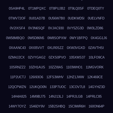
0SA9HP4L
0T1MPQXC
0T8PUJB2
0T9LQ0SF
0TDEQ0TY
0TWV72OF
0U01AD7B
0U56W7B0
0UDKWD5I
0UELVNFD
0V2IXSF4
0V3N6SQF
0VJAC930
0VY5ZG3D
0W3LZD86
0W58MBQO
0W5D86N5
0W8SOPXW
0WY1BFPQ
0X4GG1J6
0XAANC43
0XI05VVT
0XLR0SZZ
0XW3VGXD
0ZAVTHSI
0ZM4J2CX
0ZVYGAG2
0ZXS0PVO
105XMS37
10LFO9CA
10SRNZZ2
10ZH1AUS
10ZZI8A5
1103WHO1
11MGVORK
11P2UCTJ
126I93O6
12FS3WHV
12HZ1JWW
12K469CE
12QCPWZN
12UKQO0N
133P7UOC
13COV7L8
14GYHZ3D
14H4A825
14M9BJ75
14NJ13LJ
14PRJLGB
14PRLC85
14WY7OYZ
1546DY9V
15B2SHBQ
15C9WR6H
160ON64P