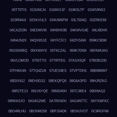
00T70TIS
013UNCAI
0169XX1F
019K5LTP
01WS9NX2
023RN4UI
02SKVUL3
034UW6PW
03L7504Q
03ZRKE69
04CAZD3N
04EDWV8I
04H0HX0B
04KWVG4E
04LI8DHX
04N4JN2X
04QX9S1E
04YFC57J
04ZFIS6W
059KC9DM
05G55WBQ
05IXW4Y0
05T6CZAL
069K7D5M
06FAMUAG
06VLOMOD
0755T7I3
077IRTEG
07ASX5QF
07BDB1DD
07FH6X4N
07TQ4ZU9
07UES9ES
07VPTDH1
08B99MM7
08DIX912
08EH3GS2
08EKQPQ9
08G6A3PD
08HJRZKG
08R2TE13
091V6YQE
0959345H
097C3BE4
09DI9AQ2
09RKK0JO
0A54G2WE
0A7RXWXI
0AG4NTTC
0AYXMFKC
0BO4RLHU
0BOHM258
0BPJ04DK
0BSHJVOT
0C9RGFN6