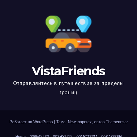
VistaFriends
Отправляйтесь в путешествие за пределы
границ
Работает на WordPress
|
Тема: Newspaperex, автор
Themeansar
Home
006WY430
007HXU2Y
00MGT33M
00SAOS5H