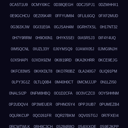
0CA5T1U9
0CMYI0KC
0D38QEGH
0DCJSPJ1
0DZMHHX1
0E9GCHCU
0EZ05K4R
0FFYUM84
0FLIL6GQ
0FXF2MUD
0G363XJW
0GI31E0A
0GJSAH4M
0GRH7XSL
0H17NT32
0H7Y9RRM
0H9OI0N1
0HYK5SEI
0IA5RSJ3
0IF4Y4UQ
0IM5QCNL
0IUZL33Y
0J6YMSQ9
0JAWX05J
0JMG9NJH
0JX5HAPI
0JXDX9ZM
0K8I19RD
0KA2KHRR
0KCE9EJG
0KFC83WS
0KHXDLT8
0KO7R0BZ
0LA240G7
0LIQ91PM
0LPY3G1Z
0LTLQ0B4
0M40H0CT
0MCMJJJP
0N1LZI50
0NALSI2P
0NFM8HBQ
0O1D2CFA
0O3VCZC0
0OY5HHNM
0P2UDQV4
0P3WEUER
0PHNO5Y4
0PPJIUB7
0PUMEZB4
0QLRKCUP
0QO261FR
0QR27BKM
0QV0STGJ
0R7FXEI4
0RCWTWLK
0RH9C3CH
0S284R8O
0S4IXXQE
0S9E2KPP