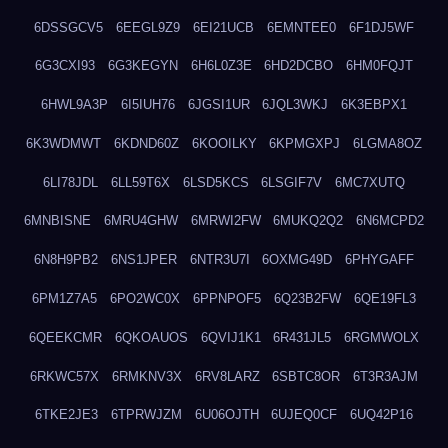
6DSSGCV5
6EEGL9Z9
6EI21UCB
6EMNTEE0
6F1DJ5WF
6G3CXI93
6G3KEGYN
6H6L0Z3E
6HD2DCBO
6HM0FQJT
6HWL9A3P
6I5IUH76
6JGSI1UR
6JQL3WKJ
6K3EBPX1
6K3WDMWT
6KDND60Z
6KOOILKY
6KPMGXPJ
6LGMA8OZ
6LI78JDL
6LL59T6X
6LSD5KCS
6LSGIF7V
6MC7XUTQ
6MNBISNE
6MRU4GHW
6MRWI2FW
6MUKQ2Q2
6N6MCPD2
6N8H9PB2
6NS1JPER
6NTR3U7I
6OXMG49D
6PHYGAFF
6PM1Z7A5
6PO2WC0X
6PPNPOF5
6Q23B2FW
6QE19FL3
6QEEKCMR
6QKOAUOS
6QVIJ1K1
6R431JL5
6RGMWOLX
6RKWC57X
6RMKNV3X
6RV8LARZ
6SBTC8OR
6T3R3AJM
6TKE2JE3
6TPRWJZM
6U06OJTH
6UJEQ0CF
6UQ42P16