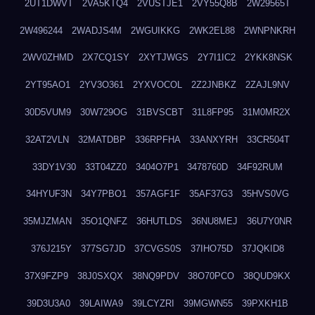
2UT1DWVT
2VA5KTQ4
2VUSTJE1
2VY55Q8B
2W29565T
2W496244
2WADJS4M
2WGUIKKG
2WK2EL88
2WNPNKRH
2WV0ZHMD
2X7CQ1SY
2XYTJWGS
2Y7I1IC2
2YKK8NSK
2YT95AO1
2YV3O361
2YXVOCOL
2Z2JNBKZ
2ZAJL9NV
30D5VUM9
30W729OG
31BVSCBT
31L8FP95
31M0MR2X
32AT2VLN
32MATDBP
336RPFHA
33ANXYRH
33CR504T
33DY1V30
33T04ZZ0
3404O7P1
3478760D
34F92RUM
34HYUF3N
34Y7PBO1
357AGF1F
35AF37G3
35HVS0VG
35MJZMAN
35O1QNFZ
36HUTLDS
36NU8MEJ
36U7Y0NR
376J215Y
377SG7JD
37CVGS0S
37IHO75D
37JQKID8
37X9FZP9
38J0SXQX
38NQ9PDV
38O70PCO
38QUD9KX
39D3U3A0
39LAIWA9
39LCYZRI
39MGWN55
39PXKH1B