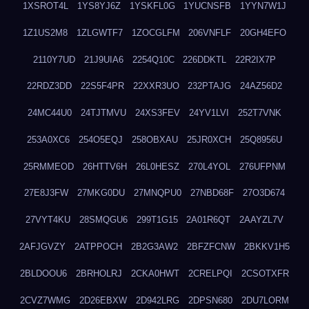
1XSROT4L
1YS8YJ6Z
1YSKFL0G
1YUCNSFB
1YYN7W1J
1Z1US2M8
1ZLGWTF7
1ZOCGLFM
206VNFLF
20GH4EFO
2110Y7UD
21J9UIA6
2254Q10C
226DDKTL
22R2IX7P
22RDZ3DD
22S5F4PR
22XXR3UO
232PTAJG
24AZ56D2
24MC44U0
24TJTMVU
24XS3FEV
24YV1LVI
252T7VNK
253A0XC6
254O5EQJ
258OBXAU
25JR0XCH
25Q8956U
25RMMEOD
26HTTV6H
26L0HESZ
270L4YOL
276UFPNM
27E8J3FW
27MKG0DU
27MNQPU0
27NBD68F
27O3D674
27VYT4KU
28SMQGU6
299T1G15
2A01R6QT
2AAYZL7V
2AFJGVZY
2ATPPOCH
2B2G3AW2
2BFZFCNW
2BKKV1H5
2BLDOOU6
2BRHOLRJ
2CKA0HWT
2CRELPQI
2CSOTXFR
2CVZ7WMG
2D26EBXW
2D942LRG
2DPSN680
2DU7LORM