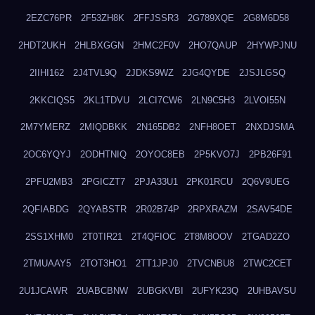
2EZC76PR
2F53ZH8K
2FFJSSR3
2G789XQE
2G8M6D58
2HDT2UKH
2HLBXGGN
2HMC2F0V
2HO7QAUP
2HYWPJNU
2IIHI162
2J4TVL9Q
2JDKS9WZ
2JG4QYDE
2JSJLGSQ
2KKCIQS5
2KL1TDVU
2LCI7CW6
2LN9C5H3
2LVOI55N
2M7YMERZ
2MIQDBKK
2N165DB2
2NFH8OET
2NXDJSMA
2OC6YQYJ
2ODHTNIQ
2OYOC8EB
2P5KVO7J
2PB26F91
2PFU2MB3
2PGICZT7
2PJA33U1
2PK01RCU
2Q6V9UEG
2QFIABDG
2QYABSTR
2R02B74P
2RPXRAZM
2SAV54DE
2SS1XHM0
2T0TIR21
2T4QFIOC
2T8M8OOV
2TGAD2ZO
2TMUAAY5
2TOT3HO1
2TT1JPJ0
2TVCNBU8
2TWC2CET
2U1JCAWR
2UABCBNW
2UBGKVBI
2UFYK23Q
2UHBAVSU