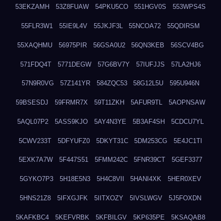
53EKZAMH
53Z8FUAW
54PKU5CO
551HGV0S
553WPS4S
55FLR3W1
55IE9L4V
55JKJF3L
55NCOA72
55QDIRSM
55XAQHMU
56975PIR
56GSA0U2
56QN3KEB
56SCV4BG
571FDQ4T
5771DEGW
57G6BV7Y
57IUFJJS
57LA2HJ6
57N9R0VG
57Z141YR
584ZQC53
58G12L5U
595U946N
59BSESDJ
59FRMR7X
59T11ZKH
5AFUR9TL
5AOPNSAW
5AQL07P2
5ASS9KJO
5AY4N3YE
5B3AF4SH
5CDCU7YL
5CWV233T
5DFYUFZ0
5DKYT31C
5DM253CG
5E4JC1TI
5EXK7A7W
5F447S51
5FMM242C
5FNR39CT
5GEF3377
5GYKO7P3
5H18E5N3
5H4C8VII
5HANI4XK
5HER0XEV
5HNS21Z8
5IFXGJFK
5IITXOZY
5IVSLWGV
5J5FOXDN
5KAFKBC4
5KEFVRBK
5KFBILGV
5KP635PE
5KSAQAB8