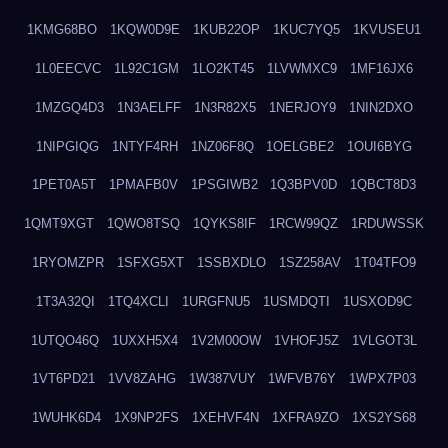
1KMG68BO
1KQW0D9E
1KUB22OP
1KUC7YQ5
1KVUSEU1
1L0EECVC
1L92C1GM
1LO2KT45
1LVWMXC9
1MF16JX6
1MZGQ4D3
1N3AELFF
1N3R82X5
1NERJOY9
1NIN2DXO
1NIPGIQG
1NTYF4RH
1NZ06F8Q
1OELGBE2
1OUI6BYG
1PET0A5T
1PMAFB0V
1PSGIWB2
1Q3BPV0D
1QBCT8D3
1QMT9XGT
1QWO8TSQ
1QYKS8IF
1RCW99QZ
1RDUWSSK
1RYOMZPR
1SFXG5XT
1SSBXDLO
1SZ258AV
1T04TFO9
1T3A32QI
1TQ4XCLI
1URGFNU5
1USMDQTI
1USXOD9C
1UTQO46Q
1UXXH5X4
1V2M00OW
1VHOFJ5Z
1VLGOT3L
1VT6PD21
1VV8ZAHG
1W387VUY
1WFVB76Y
1WPX7P03
1WUHK6D4
1X9NP2FS
1XEHVF4N
1XFRA9ZO
1XS2YS68