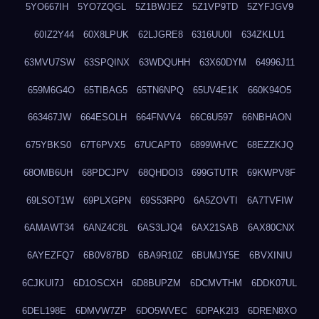
5YO667IH
5YO7ZQGL
5Z1BWJEZ
5Z1VP9TD
5ZYFJGV9
60IZ2Y44
60X8LPUK
62LJGRE8
6316UU0I
634ZKLU1
63MVU7SW
63SPQINX
63WDQUHH
63X60DYM
64996J11
659M6G4O
65TIBAG5
65TN6NPQ
65UV4E1K
660K94O5
663467JW
664ESOLH
664FNVV4
66C6U597
66NBHAON
675YBKS0
67T6PVX5
67UCAPT0
6899WHVC
68EZZKJQ
68OMB6UH
68PDCJPV
68QHDOI3
699GTUTR
69KWPV8F
69LSOT1W
69PLXGPN
69S53RP0
6A5ZOVTI
6A7TVFIW
6AMAWT34
6ANZ4C8L
6AS3LJQ4
6AX21SAB
6AX80CNX
6AYEZFQ7
6B0V87BD
6BA9R10Z
6BUMJY5E
6BVXINIU
6CJKUI7J
6D1OSCXH
6D8BUPZM
6DCMVTHM
6DDK07UL
6DEL198E
6DMVW7ZP
6DO5WVEC
6DPAK2I3
6DREN8XO