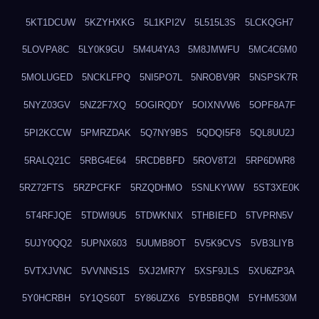
5KT1DCUW
5KZYHXKG
5L1KPI2V
5L515L3S
5LCKQGH7
5LOVPA8C
5LY0K9GU
5M4U4YA3
5M8JMWFU
5MC4C6M0
5MOLUGED
5NCKLFPQ
5NI5PO7L
5NROBV9R
5NSPSK7R
5NYZ03GV
5NZ2F7XQ
5OGIRQDY
5OIXNVW6
5OPF8A7F
5PI2KCCW
5PMRZDAK
5Q7NY9BS
5QDQI5F8
5QL8UU2J
5RALQ21C
5RBG4E64
5RCDBBFD
5ROV8T2I
5RP6DWR8
5RZ72FTS
5RZPCFKF
5RZQDHMO
5SNLKYWW
5ST3XE0K
5T4RFJQE
5TDWI9U5
5TDWKNIX
5THBIEFD
5TVPRN5V
5UJY0QQ2
5UPNX603
5UUMB8OT
5V5K9CVS
5VB3LIYB
5VTXJVNC
5VVNNS1S
5XJ2MR7Y
5XSF9JLS
5XU6ZP3A
5Y0HCRBH
5Y1QS60T
5Y86UZX6
5YB5BBQM
5YHM530M