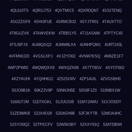
4QL610TS
4QRSJ753
4QVTMIC5
4QXRDQN7
4S31TENQ
4SGZZGF9
4SHI3FUE
4SRMCB32
4SYJTR01
4T4UXTTO
4T8GUZVK
4TAWVEKW
4TBBI1Y5
4TJ1ASNW
4TPTYC45
4TSJ6PJX
4U48QGQ2
4UMM8LXA
4UNHPQM1
4URT243L
4VFMWJZ0
4VGSLXPJ
4VJZYO02
4VNW7KSQ
4W6ZE1F7
4WP2PW82
4WQWQXX8
4WXQZN38
4X7TT8GV
4XYOT662
4XZYAUHI
4YQHH612
4Z52SO0V
4ZP14UIL
4ZVGSBH0
50JO9B1K
50KZ2V9P
50NNJN5E
50S8F1Z0
510NBX1W
5160U7JM
51D7XGKL
51JUGSIB
51MY24WU
51VJOSDY
51ZE8MKB
522X4O28
52D4GH9B
52FJKYTB
52MOA4HC
52SYO0Q2
52TPECFV
52W5K0BY
52XXY91Q
53ATDBWI