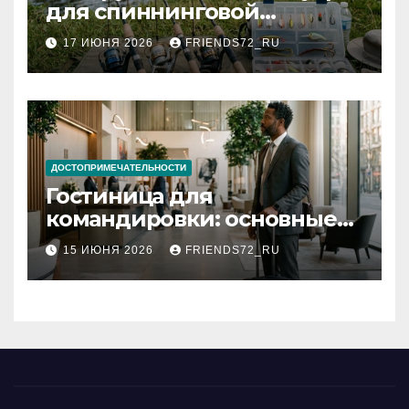
для спиннинговой
рыбалки: назначение и
17 ИЮНЯ 2026
FRIENDS72_RU
типы
ДОСТОПРИМЕЧАТЕЛЬНОСТИ
Гостиница для
командировки: основные
критерии выбора
15 ИЮНЯ 2026
FRIENDS72_RU