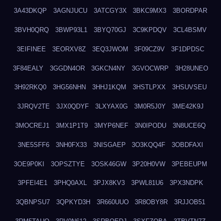
3A43DKQP
3AGNJUCU
3ATCGY3X
3BKC9MX3
3BORDPAR
3BVH0QRQ
3BWP93L1
3BYQ70GJ
3C9KPDQV
3CL4BSMV
3EIFINEE
3EORXV8Z
3EQ3JWOM
3F09CZ9V
3F1DPDSC
3F84EALY
3GGDN4OR
3GKCN4NY
3GVOCWRP
3H28UNEO
3H92RKQ0
3HG56NHN
3HHJ1KQM
3HSTLPXX
3HSUVSEU
3JRQV2TE
3JX0QDYF
3LXYAX0G
3M0R5J0Y
3ME42K9J
3MOCREJ1
3MX1P1T9
3MYP6NEF
3N0IPODU
3N8UCE6Q
3NE5SFF6
3NH0FX33
3NISGAEP
3O3KQQ4F
3OBDFAXI
3OE9P0KI
3OPSZTYE
3OSK46GW
3P20H0VW
3PEBEUPM
3PFEI4E1
3PHQ0AXL
3PJX8KV3
3PWL81U6
3PX3NDPK
3QBNPSU7
3QPKYD3H
3R660UUO
3R8OBY8R
3RJJOB51