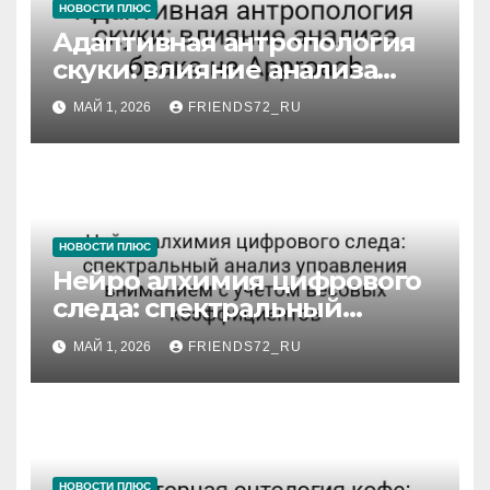
НОВОСТИ ПЛЮС
Адаптивная антропология
скуки: влияние анализа
брака на Approach
МАЙ 1, 2026
FRIENDS72_RU
НОВОСТИ ПЛЮС
Нейро алхимия цифрового
следа: спектральный
анализ управления
МАЙ 1, 2026
FRIENDS72_RU
вниманием с учётом
весовых коэффициентов
НОВОСТИ ПЛЮС