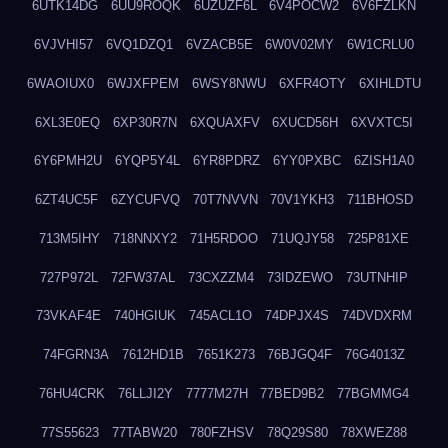
6UTK14DG
6UU9ROQK
6UZUZF6L
6V4POCW2
6V6FZLKN
6VJVHI57
6VQ1DZQ1
6VZACB5E
6W0V02MY
6W1CRLU0
6WAOIUX0
6WJXFPEM
6WSY8NWU
6XFR4OTY
6XIHLDTU
6XL3E0EQ
6XP30R7N
6XQUAXFV
6XUCD56H
6XVXTC5I
6Y6PMH2U
6YQP5Y4L
6YR8PDRZ
6YY0PXBC
6ZISH1A0
6ZT4UC5F
6ZYCUFVQ
70T7NVVN
70V1YKH3
711BHOSD
713M5IHY
718NNXY2
71H5RDOO
71UQJY58
725P81XE
727P972L
72FW37AL
73CXZZM4
73IDZEWO
73UTNHIP
73VKAF4E
740HGIUK
745ACL1O
74DPJX4S
74DVDXRM
74FGRN3A
7612HD1B
7651K273
76BJGQ4F
76G4013Z
76HU4CRK
76LLJI2Y
7777M27H
77BED9B2
77BGMMG4
77S55623
77TABW20
780FZHSV
78Q29S80
78XWEZ88