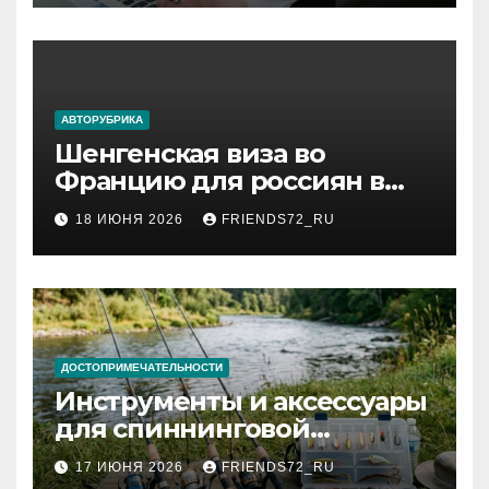
АВТОРУБРИКА
Шенгенская виза во
Францию для россиян в
2026 году: сроки от 3 дней
18 ИЮНЯ 2026
FRIENDS72_RU
и список необходимых
документов
ДОСТОПРИМЕЧАТЕЛЬНОСТИ
Инструменты и аксессуары
для спиннинговой
рыбалки: назначение и
17 ИЮНЯ 2026
FRIENDS72_RU
типы