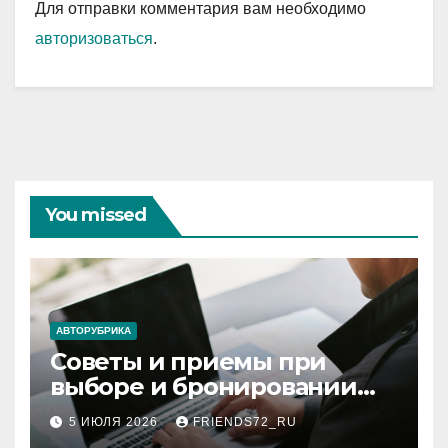
Для отправки комментария вам необходимо
авторизоваться
.
You missed
АВТОРУБРИКА
Советы и приемы при
выборе и бронировании
авиабилетов
5 ИЮЛЯ 2026
FRIENDS72_RU