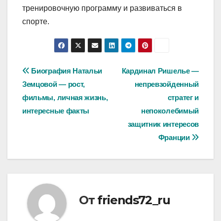
тренировочную программу и развиваться в
спорте.
Навигация
Биография Натальи
Кардинал Ришелье —
Земцовой — рост,
непревзойденный
по
фильмы, личная жизнь,
стратег и
записям
интересные факты
непоколебимый
защитник интересов
Франции
От
friends72_ru