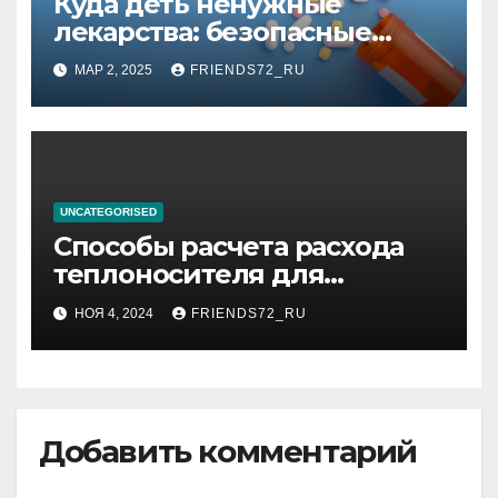
Куда деть ненужные
лекарства: безопасные
способы утилизации
МАР 2, 2025
FRIENDS72_RU
UNCATEGORISED
Способы расчета расхода
теплоносителя для
системы отопления
НОЯ 4, 2024
FRIENDS72_RU
Добавить комментарий