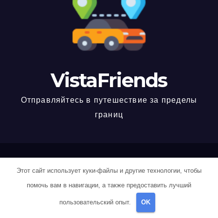
VistaFriends
Отправляйтесь в путешествие за пределы
границ
Работает на WordPress
|
Тема: Newspaperex, автор
Themeansar
Этот сайт использует куки-файлы и другие технологии, чтобы
Home
006WY430
007HXU2Y
00MGT33M
00SAOS5H
помочь вам в навигации, а также предоставить лучший
пользовательский опыт.
OK
00T70TIS
013UNCAI
0169XX1F
019K5LTP
01WS9NX2