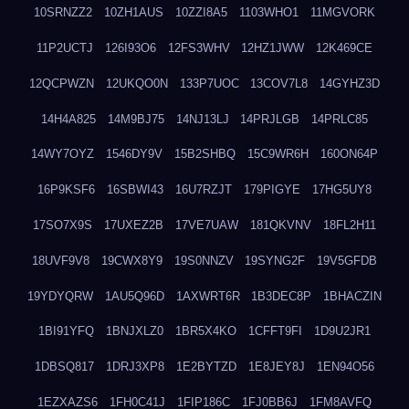
10SRNZZ2
10ZH1AUS
10ZZI8A5
1103WHO1
11MGVORK
11P2UCTJ
126I93O6
12FS3WHV
12HZ1JWW
12K469CE
12QCPWZN
12UKQO0N
133P7UOC
13COV7L8
14GYHZ3D
14H4A825
14M9BJ75
14NJ13LJ
14PRJLGB
14PRLC85
14WY7OYZ
1546DY9V
15B2SHBQ
15C9WR6H
160ON64P
16P9KSF6
16SBWI43
16U7RZJT
179PIGYE
17HG5UY8
17SO7X9S
17UXEZ2B
17VE7UAW
181QKVNV
18FL2H11
18UVF9V8
19CWX8Y9
19S0NNZV
19SYNG2F
19V5GFDB
19YDYQRW
1AU5Q96D
1AXWRT6R
1B3DEC8P
1BHACZIN
1BI91YFQ
1BNJXLZ0
1BR5X4KO
1CFFT9FI
1D9U2JR1
1DBSQ817
1DRJ3XP8
1E2BYTZD
1E8JEY8J
1EN94O56
1EZXAZS6
1FH0C41J
1FIP186C
1FJ0BB6J
1FM8AVFQ