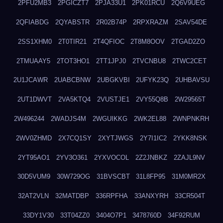
2PFU2MB3
2PGICZT7
2PJA33U1
2PK01RCU
2Q6V9UEG
2QFIABDG
2QYABSTR
2R02B74P
2RPXRAZM
2SAV54DE
2SS1XHM0
2T0TIR21
2T4QFIOC
2T8M8OOV
2TGAD2ZO
2TMUAAY5
2TOT3HO1
2TT1JPJ0
2TVCNBU8
2TWC2CET
2U1JCAWR
2UABCBNW
2UBGKVBI
2UFYK23Q
2UHBAVSU
2UT1DWVT
2VA5KTQ4
2VUSTJE1
2VY55Q8B
2W29565T
2W496244
2WADJS4M
2WGUIKKG
2WK2EL88
2WNPNKRH
2WV0ZHMD
2X7CQ1SY
2XYTJWGS
2Y7I1IC2
2YKK8NSK
2YT95AO1
2YV3O361
2YXVOCOL
2Z2JNBKZ
2ZAJL9NV
30D5VUM9
30W729OG
31BVSCBT
31L8FP95
31M0MR2X
32AT2VLN
32MATDBP
336RPFHA
33ANXYRH
33CR504T
33DY1V30
33T04ZZ0
3404O7P1
3478760D
34F92RUM