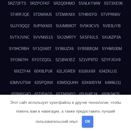
5RZ72FTS
5RZPCFKF
5RZQDHMO
5SNLKYWW
5ST3XE0K
5T4RFJQE
5TDWI9U5
5TDWKNIX
5THBIEFD
5TVPRN5V
5UJY0QQ2
5UPNX603
5UUMB8OT
5V5K9CVS
5VB3LIYB
5VTXJVNC
5VVNNS1S
5XJ2MR7Y
5XSF9JLS
5XU6ZP3A
5Y0HCRBH
5Y1QS60T
5Y86UZX6
5YB5BBQM
5YHM530M
5YO667IH
5YO7ZQGL
5Z1BWJEZ
5Z1VP9TD
5ZYFJGV9
60IZ2Y44
60X8LPUK
62LJGRE8
6316UU0I
634ZKLU1
63MVU7SW
63SPQINX
63WDQUHH
63X60DYM
64996J11
659M6G4O
65TIBAG5
65TN6NPQ
65UV4E1K
660K94O5
Этот сайт использует куки-файлы и другие технологии, чтобы
663467JW
664ESOLH
664FNVV4
66C6U597
66NBHAON
помочь вам в навигации, а также предоставить лучший
675YBKS0
67T6PVX5
67UCAPT0
6899WHVC
68EZZKJQ
пользовательский опыт.
OK
68OMB6UH
68PDCJPV
68QHDOI3
699GTUTR
69KWPV8F