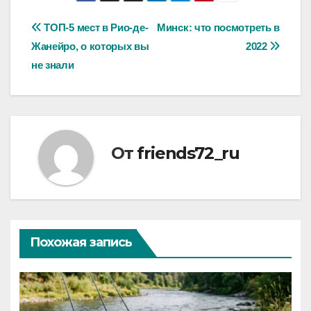
Навигация
ТОП-5 мест в Рио-де-
Минск: что посмотреть в
Жанейро, о которых вы
2022
по
не знали
записям
От
friends72_ru
Похожая запись