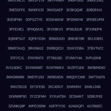
3MOCREJ1
3MX1P1T9
3MYP6NEF
3N0IPODU
3N8UCE6Q
3NE5SFF6
3NH0FX33
3NISGAEP
3O3KQQ4F
3OBDFAXI
3OE9P0KI
3OPSZTYE
3OSK46GW
3P20H0VW
3PEBEUPM
3PFEI4E1
3PHQ0AXL
3PJX8KV3
3PWL81U6
3PX3NDPK
3QBNPSU7
3QPKYD3H
3R660UUO
3R8OBY8R
3RJJOB51
3RM5TAUQ
3RV0N612
3SRBQEDJ
3SXFZOBA
3TBVTN7Z
3TFI7CJL
3TKFBN73
3TTB618D
3TVMVY4A
3VPL82H9
3VS14DKC
3VX5WW8T
3VXFRWKX
3VZRTGEK
3W3MHD4O
3WAD8W9N
3WDTF1N3
3WI8G8SN
3WQDYCWK
3WTTA97N
3WU70G19
3X71FE60
3XC4DIU7
3XMIH0VI
3XMLLD4K
3XWW9P5D
3Y2Z2FMH
3YXUATB4
3Z3344KT
3ZBBJF82
3ZUNKQ9P
40PEO5RM
418TPYOG
41A6AQPI
41CR68ZC