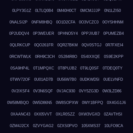
0LPY3G1Z
0LTLQ0B4
0M40H0CT
0MCMJJJP
0N1LZI50
0NALSI2P
0NFM8HBQ
0O1D2CFA
0O3VCZC0
0OY5HHNM
0P2UDQV4
0P3WEUER
0PHNO5Y4
0PPJIUB7
0PUMEZB4
0QLRKCUP
0QO261FR
0QR27BKM
0QV0STGJ
0R7FXEI4
0RCWTWLK
0RH9C3CH
0S284R8O
0S4IXXQE
0S9E2KPP
0SA9HP4L
0T1MPQXC
0T8PUJB2
0T9LQ0SF
0TDEQ0TY
0TWV72OF
0U01AD7B
0U56W7B0
0UDKWD5I
0UELVNFD
0V2IXSF4
0V3N6SQF
0VJAC930
0VY5ZG3D
0W3LZD86
0W58MBQO
0W5D86N5
0W8SOPXW
0WY1BFPQ
0X4GG1J6
0XAANC43
0XI05VVT
0XLR0SZZ
0XW3VGXD
0ZAVTHSI
0ZM4J2CX
0ZVYGAG2
0ZXS0PVO
105XMS37
10LFO9CA