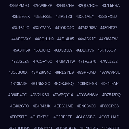
428MPM7O
42EW9PZP
42HIOZNV
42QOZROE
437L5RRA
43BE766X
43EEF23E
43IP3TZ3
43OJ1AEY
43SSFXBJ
43U16JLC
43XY7A9N
441OKOJO
4474ZR0W
4489NF37
44AFGVXY
44CGH1H9
44E14L85
44VA5KJF
44XI8AFW
45A3IPS9
4601IURZ
46DGB3L9
46DLKJV6
46KT56QV
4728GJZN
47CQFY0O
47JMVITW
47TRZS70
47W8J2J2
48QJBQ0X
49MZ8W4O
49R1GYE9
49SPF3MJ
49WWVPJU
4B13IA3F
4B1N5SGO
4BOKJ6KQ
4C9HCESS
4D64LFAR
4D90P4CC
4DV2LKB3
4DWPQY14
4DYW6NWM
4DZ5J3RQ
4E402GTO
4E4R43JK
4EE6J1ME
4ENC34CO
4F88GRG8
4FDT5ITF
4GHTKFV1
4GJRPJFP
4GLC8SBG
4GOTUJAD
4GTUQOMS
4H5VY3Z1
4HCW1AJA
4HINPU4S
4HSR603T