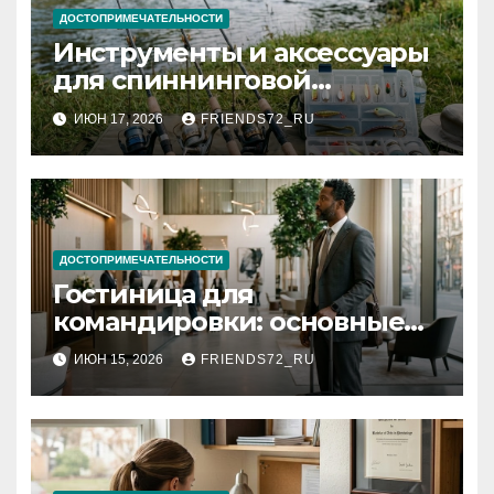
ДОСТОПРИМЕЧАТЕЛЬНОСТИ
Инструменты и аксессуары
для спиннинговой
рыбалки: назначение и
ИЮН 17, 2026
FRIENDS72_RU
типы
ДОСТОПРИМЕЧАТЕЛЬНОСТИ
Гостиница для
командировки: основные
критерии выбора
ИЮН 15, 2026
FRIENDS72_RU