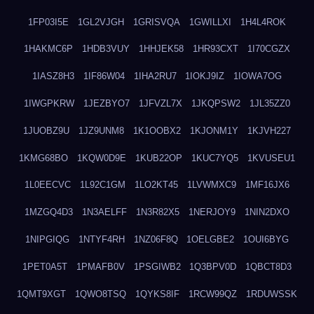
1FP03I5E
1GL2VJGH
1GRISVQA
1GWILLXI
1H4L4ROK
1HAKMC6P
1HDB3VUY
1HHJEK58
1HR93CXT
1I70CGZX
1IASZ8H3
1IF86W04
1IHA2RU7
1IOKJ9IZ
1IOWA7OG
1IWGPKRW
1JEZBYO7
1JFVZL7X
1JKQPSW2
1JL35ZZ0
1JUOBZ9U
1JZ9UNM8
1K1OOBX2
1KJONM1Y
1KJVH227
1KMG68BO
1KQW0D9E
1KUB22OP
1KUC7YQ5
1KVUSEU1
1L0EECVC
1L92C1GM
1LO2KT45
1LVWMXC9
1MF16JX6
1MZGQ4D3
1N3AELFF
1N3R82X5
1NERJOY9
1NIN2DXO
1NIPGIQG
1NTYF4RH
1NZ06F8Q
1OELGBE2
1OUI6BYG
1PET0A5T
1PMAFB0V
1PSGIWB2
1Q3BPV0D
1QBCT8D3
1QMT9XGT
1QWO8TSQ
1QYKS8IF
1RCW99QZ
1RDUWSSK