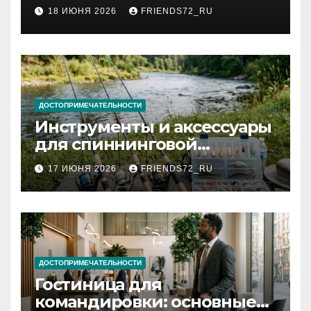
2026 году: сроки от 3 дней
18 ИЮНЯ 2026
FRIENDS72_RU
и список необходимых
документов
ДОСТОПРИМЕЧАТЕЛЬНОСТИ
Инструменты и аксессуары
для спиннинговой
рыбалки: назначение и
17 ИЮНЯ 2026
FRIENDS72_RU
типы
ДОСТОПРИМЕЧАТЕЛЬНОСТИ
Гостиница для
командировки: основные