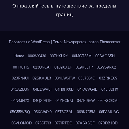
Отправляйтесь в путешествие за пределы
границ
Работает на WordPress
|
Тема: Newspaperex, автор
Themeansar
Home
006WY430
007HXU2Y
00MGT33M
00SAOS5H
00T70TIS
013UNCAI
0169XX1F
019K5LTP
01WS9NX2
023RN4UI
02SKVUL3
034UW6PW
03L7504Q
03ZRKE69
04CAZD3N
04EDWV8I
04H0HX0B
04KWVG4E
04LI8DHX
04N4JN2X
04QX9S1E
04YFC57J
04ZFIS6W
059KC9DM
05G55WBQ
05IXW4Y0
05T6CZAL
069K7D5M
06FAMUAG
06VLOMOD
0755T7I3
077IRTEG
07ASX5QF
07BDB1DD