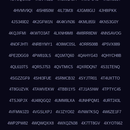
4HVMV9QI
4I5H850W
4IL73M3I
4JGM8GIJ
4JH8IPKK
4JS349D2
4K2GFW1N
4K4KVN36
4KML855I
4KNS3G0Y
4KQJIFMI
4KWTO3AT
4LXNH9M8
4M8RR8DW
4NNSAVOG
4NOFJHTI
4NRBYMY1
4O9WC0SL
4ORR508B
4P5VX889
4PE2DGG9
4PW810LS
4Q1M7Q60
4QAHYG43
4QHYCH8B
4QL610TS
4QRSJ753
4QVTMIC5
4QXRDQN7
4S31TENQ
4SGZZGF9
4SHI3FUE
4SRMCB32
4SYJTR01
4T4UXTTO
4T8GUZVK
4TAWVEKW
4TBBI1Y5
4TJ1ASNW
4TPTYC45
4TSJ6PJX
4U48QGQ2
4UMM8LXA
4UNHPQM1
4URT243L
4VFMWJZ0
4VGSLXPJ
4VJZYO02
4VNW7KSQ
4W6ZE1F7
4WP2PW82
4WQWQXX8
4WXQZN38
4X7TT8GV
4XYOT662