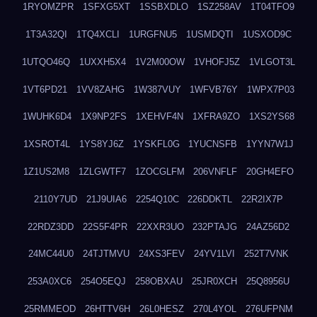
1RYOMZPR
1SFXG5XT
1SSBXDLO
1SZ258AV
1T04TFO9
1T3A32QI
1TQ4XCLI
1URGFNU5
1USMDQTI
1USXOD9C
1UTQO46Q
1UXXH5X4
1V2M00OW
1VHOFJ5Z
1VLGOT3L
1VT6PD21
1VV8ZAHG
1W387VUY
1WFVB76Y
1WPX7P03
1WUHK6D4
1X9NP2FS
1XEHVF4N
1XFRA9ZO
1XS2YS68
1XSROT4L
1YS8YJ6Z
1YSKFL0G
1YUCNSFB
1YYN7W1J
1Z1US2M8
1ZLGWTF7
1ZOCGLFM
206VNFLF
20GH4EFO
2110Y7UD
21J9UIA6
2254Q10C
226DDKTL
22R2IX7P
22RDZ3DD
22S5F4PR
22XXR3UO
232PTAJG
24AZ56D2
24MC44U0
24TJTMVU
24XS3FEV
24YV1LVI
252T7VNK
253A0XC6
254O5EQJ
258OBXAU
25JR0XCH
25Q8956U
25RMMEOD
26HTTV6H
26L0HESZ
270L4YOL
276UFPNM