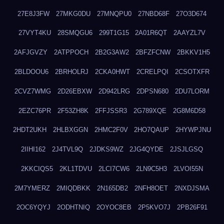
27E8J3FW
27MKG0DU
27MNQPU0
27NBD68F
27O3D674
27VYT4KU
28SMQGU6
299T1G15
2A01R6QT
2AAYZL7V
2AFJGVZY
2ATPPOCH
2B2G3AW2
2BFZFCNW
2BKKV1H5
2BLDOOU6
2BRHOLRJ
2CKA0HWT
2CRELPQI
2CSOTXFR
2CVZ7WMG
2D26EBXW
2D942LRG
2DPSN680
2DU7LORM
2EZC76PR
2F53ZH8K
2FFJSSR3
2G789XQE
2G8M6D58
2HDT2UKH
2HLBXGGN
2HMC2F0V
2HO7QAUP
2HYWPJNU
2IIHI162
2J4TVL9Q
2JDKS9WZ
2JG4QYDE
2JSJLGSQ
2KKCIQS5
2KL1TDVU
2LCI7CW6
2LN9C5H3
2LVOI55N
2M7YMERZ
2MIQDBKK
2N165DB2
2NFH8OET
2NXDJSMA
2OC6YQYJ
2ODHTNIQ
2OYOC8EB
2P5KVO7J
2PB26F91