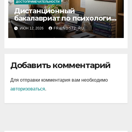
ДОСТОПРИМЕЧАТЕЛЬНОСТИ
Дистанционный
бакалавриат по психологии
с присуждением
ИЮН 12, 2026
FRIENDS72_RU
государственного диплома:
условия и требования
Добавить комментарий
Для отправки комментария вам необходимо
авторизоваться
.