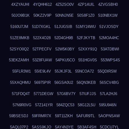
4XZYAUHI
4YQHH612
4Z52SO0V
4ZP14UIL
4ZVGSBH0
50JO9B1K
50KZ2V9P
50NNJN5E
50S8F1Z0
510NBX1W
5160U7JM
51D7XGKL
51JUGSIB
51MY24WU
51VJOSDY
51ZE8MKB
522X4O28
52D4GH9B
52FJKYTB
52MOA4HC
52SYO0Q2
52TPECFV
52W5K0BY
52XXY91Q
53ATDBWI
53EKZAMH
53Z8FUAW
54PKU5CO
551HGV0S
553WPS4S
55FLR3W1
55IE9L4V
55JKJF3L
55NCOA72
55QDIRSM
55XAQHMU
56975PIR
56GSA0U2
56QN3KEB
56SCV4BG
571FDQ4T
5771DEGW
57G6BV7Y
57IUFJJS
57LA2HJ6
57N9R0VG
57Z141YR
584ZQC53
58G12L5U
595U946N
59BSESDJ
59FRMR7X
59T11ZKH
5AFUR9TL
5AOPNSAW
5AQL07P2
5ASS9KJO
5AY4N3YE
5B3AF4SH
5CDCU7YL