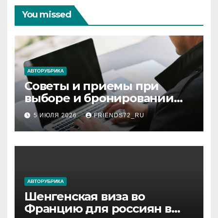
You missed
АВТОРУБРИКА
Советы и приемы при
выборе и бронировании
авиабилетов
5 ИЮЛЯ 2026
FRIENDS72_RU
АВТОРУБРИКА
Шенгенская виза во
Францию для россиян в