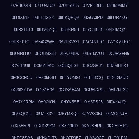
07FH6X4N
07TQ4ZU9
07UES9ES
07VPTDH1
08B99MM7
08DIX912
08EH3GS2
08EKQPQ9
08G6A3PD
08HJRZKG
08R2TE13
091V6YQE
0959345H
097C3BE4
09DI9AQ2
09RKK0JO
0A54G2WE
0A7RXWXI
0AG4NTTC
0AYXMFKC
0BO4RLHU
0BOHM258
0BPJ04DK
0BSHJVOT
0C9RGFN6
0CA5T1U9
0CMYI0KC
0D38QEGH
0DCJSPJ1
0DZMHHX1
0E9GCHCU
0EZ05K4R
0FFYUM84
0FLIL6GQ
0FXF2MUD
0G363XJW
0GI31E0A
0GJSAH4M
0GRH7XSL
0H17NT32
0H7Y9RRM
0H9OI0N1
0HYK5SEI
0IA5RSJ3
0IF4Y4UQ
0IM5QCNL
0IUZL33Y
0J6YMSQ9
0JAWX05J
0JMG9NJH
0JX5HAPI
0JXDX9ZM
0K8I19RD
0KA2KHRR
0KCE9EJG
0KFC83WS
0KHXDLT8
0KO7R0BZ
0LA240G7
0LIQ91PM