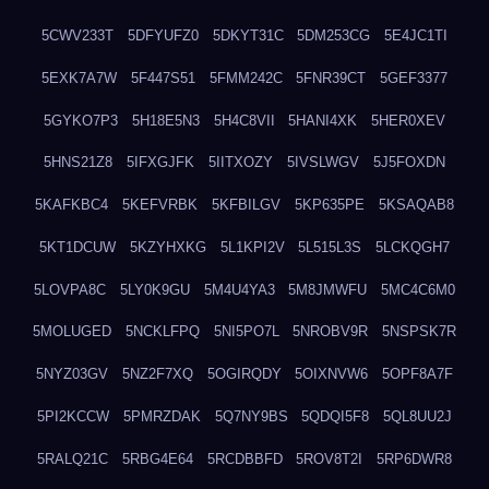
5CWV233T
5DFYUFZ0
5DKYT31C
5DM253CG
5E4JC1TI
5EXK7A7W
5F447S51
5FMM242C
5FNR39CT
5GEF3377
5GYKO7P3
5H18E5N3
5H4C8VII
5HANI4XK
5HER0XEV
5HNS21Z8
5IFXGJFK
5IITXOZY
5IVSLWGV
5J5FOXDN
5KAFKBC4
5KEFVRBK
5KFBILGV
5KP635PE
5KSAQAB8
5KT1DCUW
5KZYHXKG
5L1KPI2V
5L515L3S
5LCKQGH7
5LOVPA8C
5LY0K9GU
5M4U4YA3
5M8JMWFU
5MC4C6M0
5MOLUGED
5NCKLFPQ
5NI5PO7L
5NROBV9R
5NSPSK7R
5NYZ03GV
5NZ2F7XQ
5OGIRQDY
5OIXNVW6
5OPF8A7F
5PI2KCCW
5PMRZDAK
5Q7NY9BS
5QDQI5F8
5QL8UU2J
5RALQ21C
5RBG4E64
5RCDBBFD
5ROV8T2I
5RP6DWR8