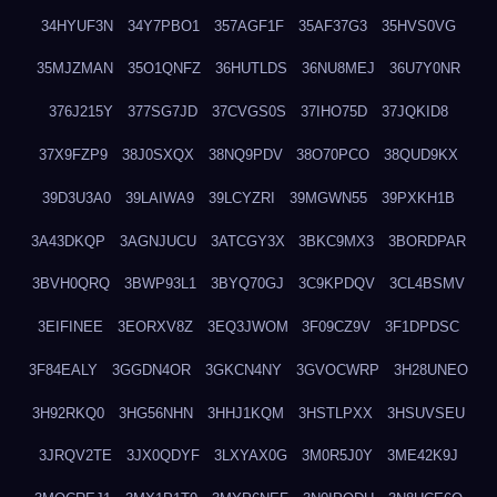
34HYUF3N
34Y7PBO1
357AGF1F
35AF37G3
35HVS0VG
35MJZMAN
35O1QNFZ
36HUTLDS
36NU8MEJ
36U7Y0NR
376J215Y
377SG7JD
37CVGS0S
37IHO75D
37JQKID8
37X9FZP9
38J0SXQX
38NQ9PDV
38O70PCO
38QUD9KX
39D3U3A0
39LAIWA9
39LCYZRI
39MGWN55
39PXKH1B
3A43DKQP
3AGNJUCU
3ATCGY3X
3BKC9MX3
3BORDPAR
3BVH0QRQ
3BWP93L1
3BYQ70GJ
3C9KPDQV
3CL4BSMV
3EIFINEE
3EORXV8Z
3EQ3JWOM
3F09CZ9V
3F1DPDSC
3F84EALY
3GGDN4OR
3GKCN4NY
3GVOCWRP
3H28UNEO
3H92RKQ0
3HG56NHN
3HHJ1KQM
3HSTLPXX
3HSUVSEU
3JRQV2TE
3JX0QDYF
3LXYAX0G
3M0R5J0Y
3ME42K9J