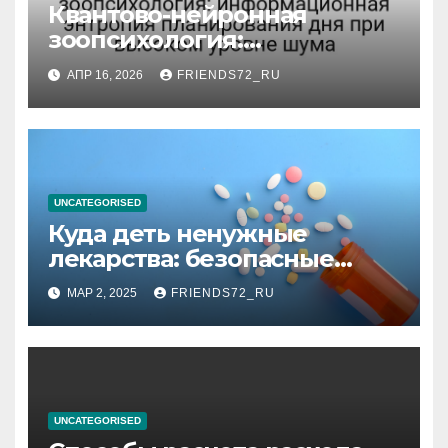
Квантово-нейронная
зоопсихология:
информационная энтропия
АПР 16, 2026
FRIENDS72_RU
планирования дня при
высоком уровне шума
UNCATEGORISED
Куда деть ненужные
лекарства: безопасные
способы утилизации
МАР 2, 2025
FRIENDS72_RU
UNCATEGORISED