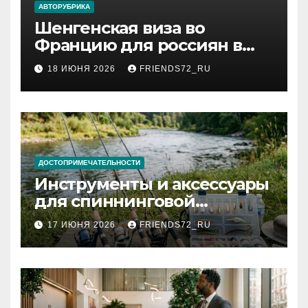
АВТОРУБРИКА
Шенгенская виза во
Францию для россиян в
2026 году: сроки от 3 дней
18 ИЮНЯ 2026
FRIENDS72_RU
и список необходимых
документов
ДОСТОПРИМЕЧАТЕЛЬНОСТИ
Инструменты и аксессуары
для спиннинговой
рыбалки: назначение и
17 ИЮНЯ 2026
FRIENDS72_RU
типы