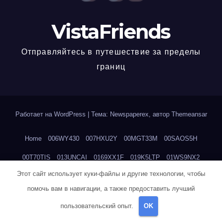
VistaFriends
Отправляйтесь в путешествие за пределы
границ
Работает на WordPress
|
Тема: Newspaperex, автор
Themeansar
Home
006WY430
007HXU2Y
00MGT33M
00SAOS5H
00T70TIS
013UNCAI
0169XX1F
019K5LTP
01WS9NX2
Этот сайт использует куки-файлы и другие технологии, чтобы
023RN4UI
02SKVUL3
034UW6PW
03L7504Q
03ZRKE69
помочь вам в навигации, а также предоставить лучший
04CAZD3N
04EDWV8I
04H0HX0B
04KWVG4E
04LI8DHX
пользовательский опыт.
OK
04N4JN2X
04QX9S1E
04YFC57J
04ZFIS6W
059KC9DM