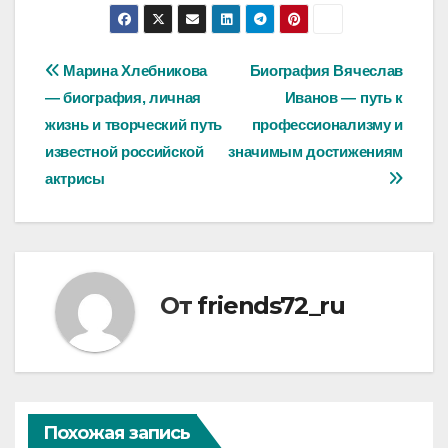
Навигация
Марина Хлебникова
Биография Вячеслав
— биография, личная
Иванов — путь к
по
жизнь и творческий путь
профессионализму и
записям
известной российской
значимым достижениям
актрисы
От
friends72_ru
Похожая запись