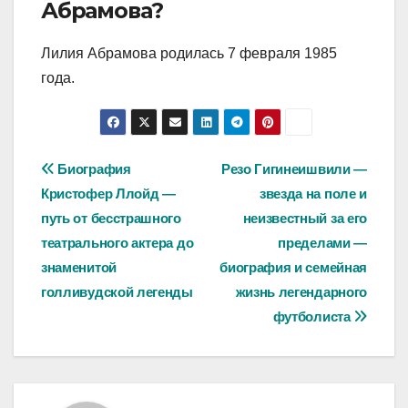
Абрамова?
Лилия Абрамова родилась 7 февраля 1985
года.
Навигация
Биография
Резо Гигинеишвили —
Кристофер Ллойд —
звезда на поле и
по
путь от бесстрашного
неизвестный за его
записям
театрального актера до
пределами —
знаменитой
биография и семейная
голливудской легенды
жизнь легендарного
футболиста