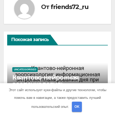
От
friends72_ru
Похожая запись
UNCATEGORISED
Квантово-нейронная
зоопсихология:
информационная энтропия
Этот сайт использует куки-файлы и другие технологии, чтобы
АПР 16, 2026
FRIENDS72_RU
планирования дня при
помочь вам в навигации, а также предоставить лучший
высоком уровне шума
пользовательский опыт.
OK