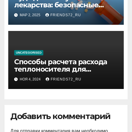
лекарства: безопасные
способы утилизации
МАР 2, 2025
FRIENDS72_RU
UNCATEGORISED
Способы расчета расхода
теплоносителя для
системы отопления
НОЯ 4, 2024
FRIENDS72_RU
Добавить комментарий
Для отправки комментария вам необходимо