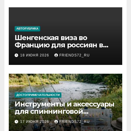
АВТОРУБРИКА
Шенгенская виза во
Францию для россиян в
2026 году: сроки от 3 дней
18 ИЮНЯ 2026
FRIENDS72_RU
и список необходимых
документов
ДОСТОПРИМЕЧАТЕЛЬНОСТИ
Инструменты и аксессуары
для спиннинговой
рыбалки: назначение и
17 ИЮНЯ 2026
FRIENDS72_RU
типы