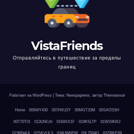
VistaFriends
Отправляйтесь в путешествие за пределы
границ
Работает на WordPress
|
Тема: Newspaperex, автор
Themeansar
Home
006WY430
007HXU2Y
00MGT33M
00SAOS5H
00T70TIS
013UNCAI
0169XX1F
019K5LTP
01WS9NX2
023RN4UI
02SKVUL3
034UW6PW
03L7504Q
03ZRKE69