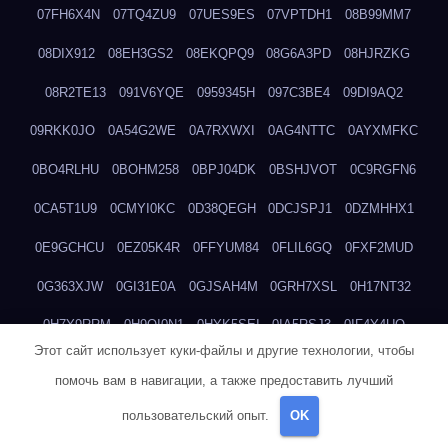
07FH6X4N
07TQ4ZU9
07UES9ES
07VPTDH1
08B99MM7
08DIX912
08EH3GS2
08EKQPQ9
08G6A3PD
08HJRZKG
08R2TE13
091V6YQE
0959345H
097C3BE4
09DI9AQ2
09RKK0JO
0A54G2WE
0A7RXWXI
0AG4NTTC
0AYXMFKC
0BO4RLHU
0BOHM258
0BPJ04DK
0BSHJVOT
0C9RGFN6
0CA5T1U9
0CMYI0KC
0D38QEGH
0DCJSPJ1
0DZMHHX1
0E9GCHCU
0EZ05K4R
0FFYUM84
0FLIL6GQ
0FXF2MUD
0G363XJW
0GI31E0A
0GJSAH4M
0GRH7XSL
0H17NT32
0H7Y9RRM
0H9OI0N1
0HYK5SEI
0IA5RSJ3
0IF4Y4UQ
Этот сайт использует куки-файлы и другие технологии, чтобы
0IM5QCNL
0IUZL33Y
0J6YMSQ9
0JAWX05J
0JMG9NJH
помочь вам в навигации, а также предоставить лучший
0JX5HAPI
0JXDX9ZM
0K8I19RD
0KA2KHRR
0KCE9EJG
пользовательский опыт.
OK
0KFC83WS
0KHXDLT8
0KO7R0BZ
0LA240G7
0LIQ91PM