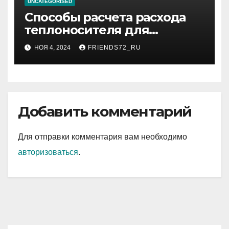
UNCATEGORISED
Способы расчета расхода
теплоносителя для
системы отопления
НОЯ 4, 2024
FRIENDS72_RU
Добавить комментарий
Для отправки комментария вам необходимо
авторизоваться
.