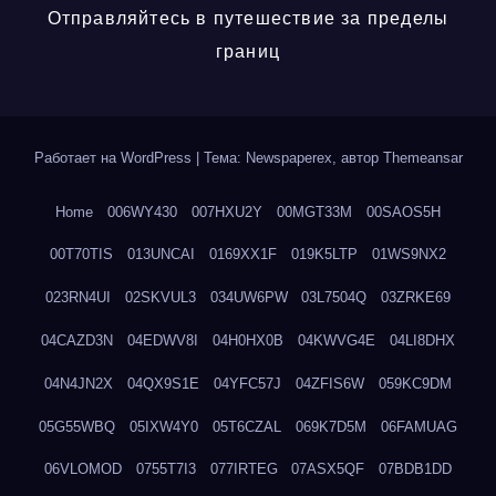
Отправляйтесь в путешествие за пределы
границ
Работает на WordPress
|
Тема: Newspaperex, автор
Themeansar
Home
006WY430
007HXU2Y
00MGT33M
00SAOS5H
00T70TIS
013UNCAI
0169XX1F
019K5LTP
01WS9NX2
023RN4UI
02SKVUL3
034UW6PW
03L7504Q
03ZRKE69
04CAZD3N
04EDWV8I
04H0HX0B
04KWVG4E
04LI8DHX
04N4JN2X
04QX9S1E
04YFC57J
04ZFIS6W
059KC9DM
05G55WBQ
05IXW4Y0
05T6CZAL
069K7D5M
06FAMUAG
06VLOMOD
0755T7I3
077IRTEG
07ASX5QF
07BDB1DD