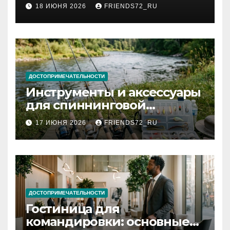
2026 году: сроки от 3 дней
18 ИЮНЯ 2026
FRIENDS72_RU
и список необходимых
документов
ДОСТОПРИМЕЧАТЕЛЬНОСТИ
Инструменты и аксессуары
для спиннинговой
рыбалки: назначение и
17 ИЮНЯ 2026
FRIENDS72_RU
типы
ДОСТОПРИМЕЧАТЕЛЬНОСТИ
Гостиница для
командировки: основные