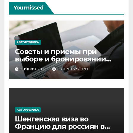
You missed
АВТОРУБРИКА
Советы и приемы при
выборе и бронировании
авиабилетов
5 ИЮЛЯ 2026
FRIENDS72_RU
АВТОРУБРИКА
Шенгенская виза во
Францию для россиян в