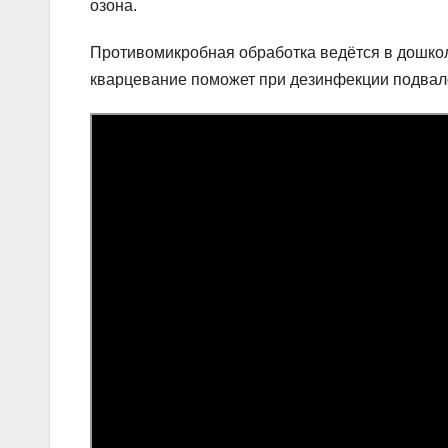
озона.
Противомикробная обработка ведётся в дошко
кварцевание поможет при дезинфекции подвало