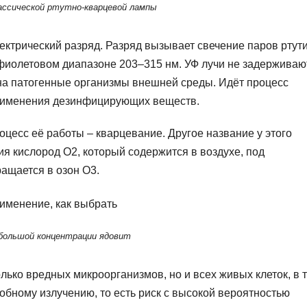
ассической ртутно-кварцевой лампы
лектрический разряд. Разряд вызывает свечение паров ртути
афиолетовом диапазоне 203–315 нм. УФ лучи не задерживаю
на патогенные организмы внешней среды. Идёт процесс
применения дезинфицирующих веществ.
цесс её работы – кварцевание. Другое название у этого
я кислород О2, который содержится в воздухе, под
ащается в озон О3.
 большой концентрации ядовит
лько вредных микроорганизмов, но и всех живых клеток, в 
обному излучению, то есть риск с высокой вероятностью