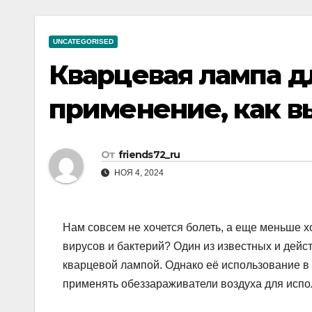
р
a
i
A
а
m
k
p
UNCATEGORISED
в
i
p
Кварцевая лампа д
и
т
применение, как в
ь
От
friends72_ru
НОЯ 4, 2024
Нам совсем не хочется болеть, а еще меньше хо
вирусов и бактерий? Один из известных и дей
кварцевой лампой. Однако её использование 
применять обеззараживатели воздуха для испо