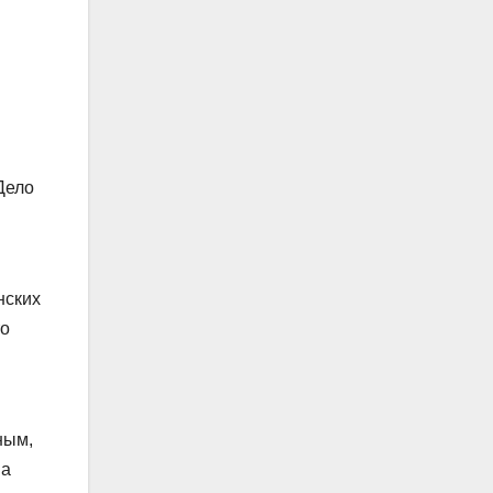
Дело
нских
то
ным,
ва