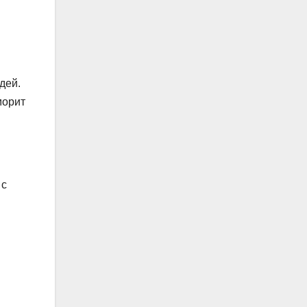
дей.
морит
 с