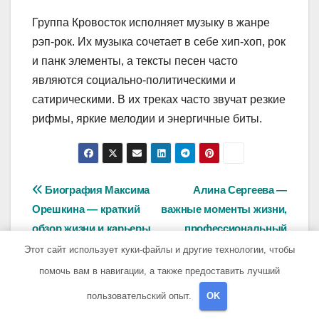
Группа Кровосток исполняет музыку в жанре
рэп-рок. Их музыка сочетает в себе хип-хоп, рок
и панк элементы, а тексты песен часто
являются социально-политическими и
сатирическими. В их треках часто звучат резкие
рифмы, яркие мелодии и энергичные биты.
Навигация
Биография Максима
Алина Сергеева —
Орешкина — краткий
важные моменты жизни,
по
обзор жизни и карьеры
профессиональный
записям
одного из ведущих
успех и личное счастье
Этот сайт использует куки-файлы и другие технологии, чтобы
российских экономистов
помочь вам в навигации, а также предоставить лучший
пользовательский опыт.
OK