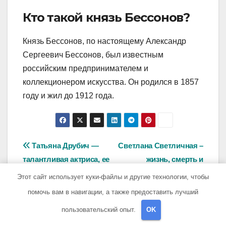
Кто такой князь Бессонов?
Князь Бессонов, по настоящему Александр
Сергеевич Бессонов, был известным
российским предпринимателем и
коллекционером искусства. Он родился в 1857
году и жил до 1912 года.
Навигация
Татьяна Друбич —
Светлана Светличная –
талантливая актриса, ее
жизнь, смерть и
по
биография, личная
несчастливая участь
Этот сайт использует куки-файлы и другие технологии, чтобы
записям
жизнь и успешная
эстрадной легенды
помочь вам в навигации, а также предоставить лучший
карьера на больших и
пользовательский опыт.
OK
малых сценах