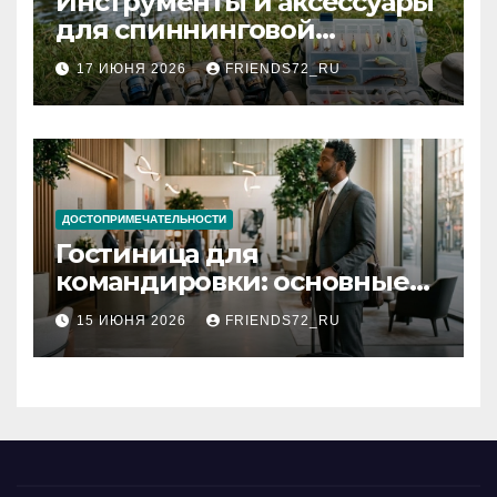
Инструменты и аксессуары
для спиннинговой
рыбалки: назначение и
17 ИЮНЯ 2026
FRIENDS72_RU
типы
ДОСТОПРИМЕЧАТЕЛЬНОСТИ
Гостиница для
командировки: основные
критерии выбора
15 ИЮНЯ 2026
FRIENDS72_RU