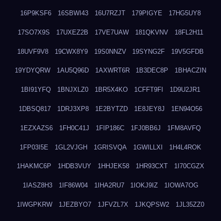
16P9KSF6
16SBWI43
16U7RZJT
179PIGYE
17HG5UY8
17SO7X9S
17UXEZ2B
17VE7UAW
181QKVNV
18FL2H11
18UVF9V8
19CWX8Y9
19S0NNZV
19SYNG2F
19V5GFDB
19YDYQRW
1AU5Q96D
1AXWRT6R
1B3DEC8P
1BHACZIN
1BI91YFQ
1BNJXLZ0
1BR5X4KO
1CFFT9FI
1D9U2JR1
1DBSQ817
1DRJ3XP8
1E2BYTZD
1E8JEY8J
1EN94O56
1EZXAZS6
1FH0C41J
1FIP186C
1FJ0BB6J
1FM8AVFQ
1FP03I5E
1GL2VJGH
1GRISVQA
1GWILLXI
1H4L4ROK
1HAKMC6P
1HDB3VUY
1HHJEK58
1HR93CXT
1I70CGZX
1IASZ8H3
1IF86W04
1IHA2RU7
1IOKJ9IZ
1IOWA7OG
1IWGPKRW
1JEZBYO7
1JFVZL7X
1JKQPSW2
1JL35ZZ0