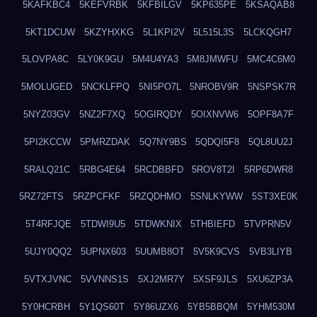
5KAFKBC4
5KEFVRBK
5KFBILGV
5KP635PE
5KSAQAB8
5KT1DCUW
5KZYHXKG
5L1KPI2V
5L515L3S
5LCKQGH7
5LOVPA8C
5LY0K9GU
5M4U4YA3
5M8JMWFU
5MC4C6M0
5MOLUGED
5NCKLFPQ
5NI5PO7L
5NROBV9R
5NSPSK7R
5NYZ03GV
5NZ2F7XQ
5OGIRQDY
5OIXNVW6
5OPF8A7F
5PI2KCCW
5PMRZDAK
5Q7NY9BS
5QDQI5F8
5QL8UU2J
5RALQ21C
5RBG4E64
5RCDBBFD
5ROV8T2I
5RP6DWR8
5RZ72FTS
5RZPCFKF
5RZQDHMO
5SNLKYWW
5ST3XE0K
5T4RFJQE
5TDWI9U5
5TDWKNIX
5THBIEFD
5TVPRN5V
5UJY0QQ2
5UPNX603
5UUMB8OT
5V5K9CVS
5VB3LIYB
5VTXJVNC
5VVNNS1S
5XJ2MR7Y
5XSF9JLS
5XU6ZP3A
5Y0HCRBH
5Y1QS60T
5Y86UZX6
5YB5BBQM
5YHM530M