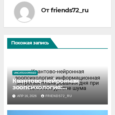
От
friends72_ru
Похожая запись
UNCATEGORISED
Квантово-нейронная
зоопсихология:
информационная энтропия
АПР 16, 2026
FRIENDS72_RU
планирования дня при
высоком уровне шума