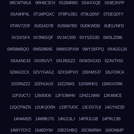
0RCWTWLK
0RH9C3CH
0S284R8O
0S4IXXQE
0S9E2KPP
0SA9HP4L
0T1MPQXC
0T8PUJB2
0T9LQ0SF
0TDEQ0TY
0TWV72OF
0U01AD7B
0U56W7B0
0UDKWD5I
0UELVNFD
0V2IXSF4
0V3N6SQF
0VJAC930
0VY5ZG3D
0W3LZD86
0W58MBQO
0W5D86N5
0W8SOPXW
0WY1BFPQ
0X4GG1J6
0XAANC43
0XI05VVT
0XLR0SZZ
0XW3VGXD
0ZAVTHSI
0ZM4J2CX
0ZVYGAG2
0ZXS0PVO
105XMS37
10LFO9CA
10SRNZZ2
10ZH1AUS
10ZZI8A5
1103WHO1
11MGVORK
11P2UCTJ
126I93O6
12FS3WHV
12HZ1JWW
12K469CE
12QCPWZN
12UKQO0N
133P7UOC
13COV7L8
14GYHZ3D
14H4A825
14M9BJ75
14NJ13LJ
14PRJLGB
14PRLC85
14WY7OYZ
1546DY9V
15B2SHBQ
15C9WR6H
160ON64P