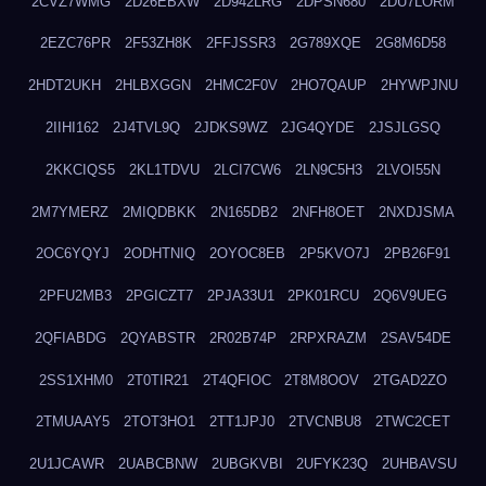
2CVZ7WMG
2D26EBXW
2D942LRG
2DPSN680
2DU7LORM
2EZC76PR
2F53ZH8K
2FFJSSR3
2G789XQE
2G8M6D58
2HDT2UKH
2HLBXGGN
2HMC2F0V
2HO7QAUP
2HYWPJNU
2IIHI162
2J4TVL9Q
2JDKS9WZ
2JG4QYDE
2JSJLGSQ
2KKCIQS5
2KL1TDVU
2LCI7CW6
2LN9C5H3
2LVOI55N
2M7YMERZ
2MIQDBKK
2N165DB2
2NFH8OET
2NXDJSMA
2OC6YQYJ
2ODHTNIQ
2OYOC8EB
2P5KVO7J
2PB26F91
2PFU2MB3
2PGICZT7
2PJA33U1
2PK01RCU
2Q6V9UEG
2QFIABDG
2QYABSTR
2R02B74P
2RPXRAZM
2SAV54DE
2SS1XHM0
2T0TIR21
2T4QFIOC
2T8M8OOV
2TGAD2ZO
2TMUAAY5
2TOT3HO1
2TT1JPJ0
2TVCNBU8
2TWC2CET
2U1JCAWR
2UABCBNW
2UBGKVBI
2UFYK23Q
2UHBAVSU