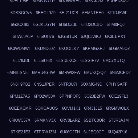
6DEL198E
6DMVW7ZP
6DO5WVEC
6DPAK2I3
6DREN8XO
6DSSGCV5
6EEGL9Z9
6EI21UCB
6EMNTEE0
6F1DJ5WF
6G3CXI93
6G3KEGYN
6H6L0Z3E
6HD2DCBO
6HM0FQJT
6HWL9A3P
6I5IUH76
6JGSI1UR
6JQL3WKJ
6K3EBPX1
6K3WDMWT
6KDND60Z
6KOOILKY
6KPMGXPJ
6LGMA8OZ
6LI78JDL
6LL59T6X
6LSD5KCS
6LSGIF7V
6MC7XUTQ
6MNBISNE
6MRU4GHW
6MRWI2FW
6MUKQ2Q2
6N6MCPD2
6N8H9PB2
6NS1JPER
6NTR3U7I
6OXMG49D
6PHYGAFF
6PM1Z7A5
6PO2WC0X
6PPNPOF5
6Q23B2FW
6QE19FL3
6QEEKCMR
6QKOAUOS
6QVIJ1K1
6R431JL5
6RGMWOLX
6RKWC57X
6RMKNV3X
6RV8LARZ
6SBTC8OR
6T3R3AJM
6TKE2JE3
6TPRWJZM
6U06OJTH
6UJEQ0CF
6UQ42P16