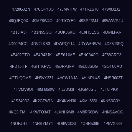
4728GJZN
47CQFY0O
47JMVITW
47TRZS70
47W8J2J2
48QJBQ0X
49MZ8W4O
49R1GYE9
49SPF3MJ
49WWVPJU
4B13IA3F
4B1N5SGO
4BOKJ6KQ
4C9HCESS
4D64LFAR
4D90P4CC
4DV2LKB3
4DWPQY14
4DYW6NWM
4DZ5J3RQ
4E402GTO
4E4R43JK
4EE6J1ME
4ENC34CO
4F88GRG8
4FDT5ITF
4GHTKFV1
4GJRPJFP
4GLC8SBG
4GOTUJAD
4GTUQOMS
4H5VY3Z1
4HCW1AJA
4HINPU4S
4HSR603T
4HVMV9QI
4I5H850W
4IL73M3I
4JGM8GIJ
4JH8IPKK
4JS349D2
4K2GFW1N
4K4KVN36
4KML855I
4KNS3G0Y
4KQJIFMI
4KWTO3AT
4LXNH9M8
4M8RR8DW
4NNSAVOG
4NOFJHTI
4NRBYMY1
4O9WC0SL
4ORR508B
4P5VX889