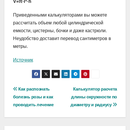
V=π·r²·h
Приведенными калькуляторами вы можете
рассчитать объем любой цилиндрической
емкости, цистерны, бочки и даже кастрюли.
Неудобство доставит перевод сантиметров в
метры.
Источник
Навигация
Как распознать
Калькулятор расчета
болезнь розы и как
длины окружности по
по
проводить лечение
диаметру и радиусу
записям