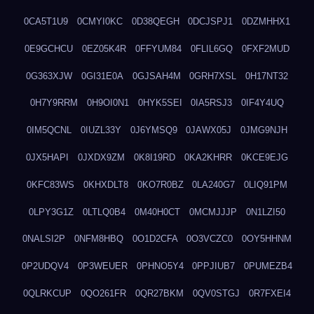
0CA5T1U9
0CMYI0KC
0D38QEGH
0DCJSPJ1
0DZMHHX1
0E9GCHCU
0EZ05K4R
0FFYUM84
0FLIL6GQ
0FXF2MUD
0G363XJW
0GI31E0A
0GJSAH4M
0GRH7XSL
0H17NT32
0H7Y9RRM
0H9OI0N1
0HYK5SEI
0IA5RSJ3
0IF4Y4UQ
0IM5QCNL
0IUZL33Y
0J6YMSQ9
0JAWX05J
0JMG9NJH
0JX5HAPI
0JXDX9ZM
0K8I19RD
0KA2KHRR
0KCE9EJG
0KFC83WS
0KHXDLT8
0KO7R0BZ
0LA240G7
0LIQ91PM
0LPY3G1Z
0LTLQ0B4
0M40H0CT
0MCMJJJP
0N1LZI50
0NALSI2P
0NFM8HBQ
0O1D2CFA
0O3VCZC0
0OY5HHNM
0P2UDQV4
0P3WEUER
0PHNO5Y4
0PPJIUB7
0PUMEZB4
0QLRKCUP
0QO261FR
0QR27BKM
0QV0STGJ
0R7FXEI4