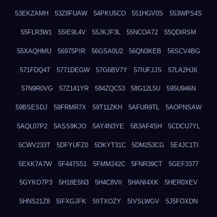
53EKZAMH
53Z8FUAW
54PKU5CO
551HGV0S
553WPS4S
55FLR3W1
55IE9L4V
55JKJF3L
55NCOA72
55QDIRSM
55XAQHMU
56975PIR
56GSA0U2
56QN3KEB
56SCV4BG
571FDQ4T
5771DEGW
57G6BV7Y
57IUFJJS
57LA2HJ6
57N9R0VG
57Z141YR
584ZQC53
58G12L5U
595U946N
59BSESDJ
59FRMR7X
59T11ZKH
5AFUR9TL
5AOPNSAW
5AQL07P2
5ASS9KJO
5AY4N3YE
5B3AF4SH
5CDCU7YL
5CWV233T
5DFYUFZ0
5DKYT31C
5DM253CG
5E4JC1TI
5EXK7A7W
5F447S51
5FMM242C
5FNR39CT
5GEF3377
5GYKO7P3
5H18E5N3
5H4C8VII
5HANI4XK
5HER0XEV
5HNS21Z8
5IFXGJFK
5IITXOZY
5IVSLWGV
5J5FOXDN