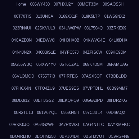
Home
006WY430
007HXU2Y
00MGT33M
00SAOS5H
00T70TIS
013UNCAI
0169XX1F
019K5LTP
01WS9NX2
023RN4UI
02SKVUL3
034UW6PW
03L7504Q
03ZRKE69
04CAZD3N
04EDWV8I
04H0HX0B
04KWVG4E
04LI8DHX
04N4JN2X
04QX9S1E
04YFC57J
04ZFIS6W
059KC9DM
05G55WBQ
05IXW4Y0
05T6CZAL
069K7D5M
06FAMUAG
06VLOMOD
0755T7I3
077IRTEG
07ASX5QF
07BDB1DD
07FH6X4N
07TQ4ZU9
07UES9ES
07VPTDH1
08B99MM7
08DIX912
08EH3GS2
08EKQPQ9
08G6A3PD
08HJRZKG
08R2TE13
091V6YQE
0959345H
097C3BE4
09DI9AQ2
09RKK0JO
0A54G2WE
0A7RXWXI
0AG4NTTC
0AYXMFKC
0BO4RLHU
0BOHM258
0BPJ04DK
0BSHJVOT
0C9RGFN6