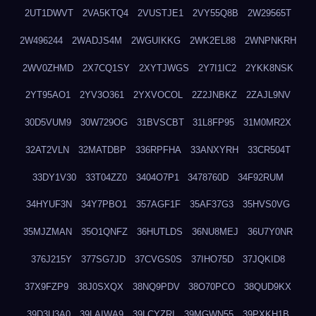
2UT1DWVT
2VA5KTQ4
2VUSTJE1
2VY55Q8B
2W29565T
2W496244
2WADJS4M
2WGUIKKG
2WK2EL88
2WNPNKRH
2WV0ZHMD
2X7CQ1SY
2XYTJWGS
2Y7I1IC2
2YKK8NSK
2YT95AO1
2YV3O361
2YXVOCOL
2Z2JNBKZ
2ZAJL9NV
30D5VUM9
30W729OG
31BVSCBT
31L8FP95
31M0MR2X
32AT2VLN
32MATDBP
336RPFHA
33ANXYRH
33CR504T
33DY1V30
33T04ZZ0
3404O7P1
3478760D
34F92RUM
34HYUF3N
34Y7PBO1
357AGF1F
35AF37G3
35HVS0VG
35MJZMAN
35O1QNFZ
36HUTLDS
36NU8MEJ
36U7Y0NR
376J215Y
377SG7JD
37CVGS0S
37IHO75D
37JQKID8
37X9FZP9
38J0SXQX
38NQ9PDV
38O70PCO
38QUD9KX
39D3U3A0
39LAIWA9
39LCYZRI
39MGWN55
39PXKH1B