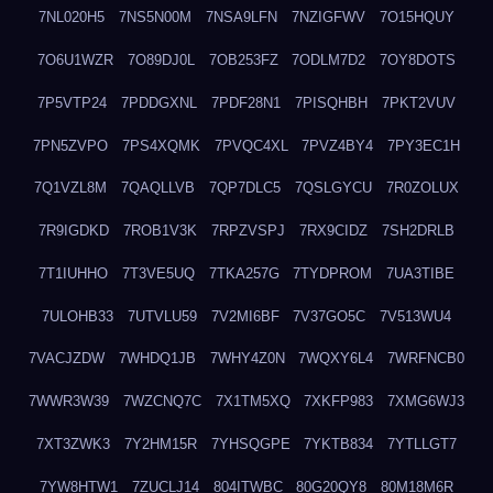
7NL020H5
7NS5N00M
7NSA9LFN
7NZIGFWV
7O15HQUY
7O6U1WZR
7O89DJ0L
7OB253FZ
7ODLM7D2
7OY8DOTS
7P5VTP24
7PDDGXNL
7PDF28N1
7PISQHBH
7PKT2VUV
7PN5ZVPO
7PS4XQMK
7PVQC4XL
7PVZ4BY4
7PY3EC1H
7Q1VZL8M
7QAQLLVB
7QP7DLC5
7QSLGYCU
7R0ZOLUX
7R9IGDKD
7ROB1V3K
7RPZVSPJ
7RX9CIDZ
7SH2DRLB
7T1IUHHO
7T3VE5UQ
7TKA257G
7TYDPROM
7UA3TIBE
7ULOHB33
7UTVLU59
7V2MI6BF
7V37GO5C
7V513WU4
7VACJZDW
7WHDQ1JB
7WHY4Z0N
7WQXY6L4
7WRFNCB0
7WWR3W39
7WZCNQ7C
7X1TM5XQ
7XKFP983
7XMG6WJ3
7XT3ZWK3
7Y2HM15R
7YHSQGPE
7YKTB834
7YTLLGT7
7YW8HTW1
7ZUCLJ14
804ITWBC
80G20QY8
80M18M6R