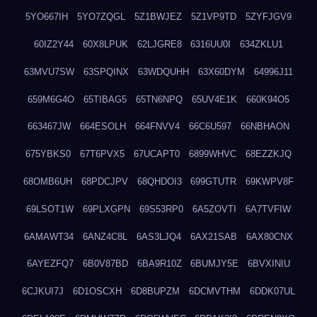
5YO667IH
5YO7ZQGL
5Z1BWJEZ
5Z1VP9TD
5ZYFJGV9
60IZ2Y44
60X8LPUK
62LJGRE8
6316UU0I
634ZKLU1
63MVU7SW
63SPQINX
63WDQUHH
63X60DYM
64996J11
659M6G4O
65TIBAG5
65TN6NPQ
65UV4E1K
660K94O5
663467JW
664ESOLH
664FNVV4
66C6U597
66NBHAON
675YBKS0
67T6PVX5
67UCAPT0
6899WHVC
68EZZKJQ
68OMB6UH
68PDCJPV
68QHDOI3
699GTUTR
69KWPV8F
69LSOT1W
69PLXGPN
69S53RP0
6A5ZOVTI
6A7TVFIW
6AMAWT34
6ANZ4C8L
6AS3LJQ4
6AX21SAB
6AX80CNX
6AYEZFQ7
6B0V87BD
6BA9R10Z
6BUMJY5E
6BVXINIU
6CJKUI7J
6D1OSCXH
6D8BUPZM
6DCMVTHM
6DDK07UL