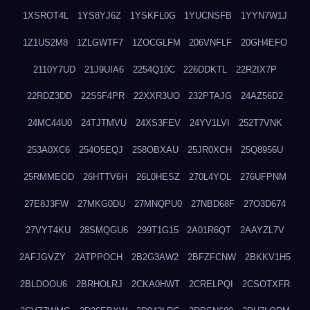
1XSROT4L
1YS8YJ6Z
1YSKFL0G
1YUCNSFB
1YYN7W1J
1Z1US2M8
1ZLGWTF7
1ZOCGLFM
206VNFLF
20GH4EFO
2110Y7UD
21J9UIA6
2254Q10C
226DDKTL
22R2IX7P
22RDZ3DD
22S5F4PR
22XXR3UO
232PTAJG
24AZ56D2
24MC44U0
24TJTMVU
24XS3FEV
24YV1LVI
252T7VNK
253A0XC6
254O5EQJ
258OBXAU
25JR0XCH
25Q8956U
25RMMEOD
26HTTV6H
26L0HESZ
270L4YOL
276UFPNM
27E8J3FW
27MKG0DU
27MNQPU0
27NBD68F
27O3D674
27VYT4KU
28SMQGU6
299T1G15
2A01R6QT
2AAYZL7V
2AFJGVZY
2ATPPOCH
2B2G3AW2
2BFZFCNW
2BKKV1H5
2BLDOOU6
2BRHOLRJ
2CKA0HWT
2CRELPQI
2CSOTXFR