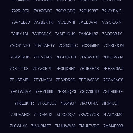
792RHX5L
7939XN0C
796YV3DQ
79GHS38T
79L8YFMC
79V4EL6D
7A7B2KTK
7A7E8AHI
7AEEJVFI
7AGCKJXN
7AIBYJBI
7AJR6D3X
7AMTLOH9
7ANGKL8Z
7AOR3BJY
7AOSYN3G
7BVHAFGY
7C26C5EC
7C2S58N1
7C2XDJQN
7C4MI5MB
7CCV7IAS
7D5UQZFD
7D73WX32
7DULR9YN
7DXTFT0X
7DYZC5PF
7E0NDNH1
7EDB4H4S
7EE3M9WJ
7EUSEMEI
7EYNVZ6I
7FB2DR6D
7FE1WG6S
7FGV6NG8
7FKTW3MA
7FRYD8I9
7FX48QP3
7GDV0B8J
7GER99GF
7H8E1KTR
7H8LPLGJ
7I854907
7IAYUF4X
7IRRICQI
7JIRAAHO
7JJO4AR2
7JLOZ9Q7
7KWC77GK
7LALYSM0
7LCWIIY0
7LVURME7
7M1UWA38
7MHLTVDG
7MM4F50B