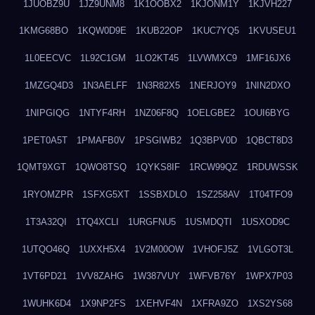
1JUOBZ9U
1JZ9UNM8
1K1OOBX2
1KJONM1Y
1KJVH227
1KMG68BO
1KQW0D9E
1KUB22OP
1KUC7YQ5
1KVUSEU1
1L0EECVC
1L92C1GM
1LO2KT45
1LVWMXC9
1MF16JX6
1MZGQ4D3
1N3AELFF
1N3R82X5
1NERJOY9
1NIN2DXO
1NIPGIQG
1NTYF4RH
1NZ06F8Q
1OELGBE2
1OUI6BYG
1PET0A5T
1PMAFB0V
1PSGIWB2
1Q3BPV0D
1QBCT8D3
1QMT9XGT
1QWO8TSQ
1QYKS8IF
1RCW99QZ
1RDUWSSK
1RYOMZPR
1SFXG5XT
1SSBXDLO
1SZ258AV
1T04TFO9
1T3A32QI
1TQ4XCLI
1URGFNU5
1USMDQTI
1USXOD9C
1UTQO46Q
1UXXH5X4
1V2M00OW
1VHOFJ5Z
1VLGOT3L
1VT6PD21
1VV8ZAHG
1W387VUY
1WFVB76Y
1WPX7P03
1WUHK6D4
1X9NP2FS
1XEHVF4N
1XFRA9ZO
1XS2YS68