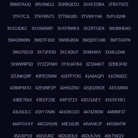
3RM5TAUQ
3RV0N612
3SRBQEDJ
3SXFZOBA
3TBVTN7Z
3TFI7CJL
3TKFBN73
3TTB618D
3TVMVY4A
3VPL82H9
3VS14DKC
3VX5WW8T
3VXFRWKX
3VZRTGEK
3W3MHD4O
3WAD8W9N
3WDTF1N3
3WI8G8SN
3WQDYCWK
3WTTA97N
3WU70G19
3X71FE60
3XC4DIU7
3XMIH0VI
3XMLLD4K
3XWW9P5D
3Y2Z2FMH
3YXUATB4
3Z3344KT
3ZBBJF82
3ZUNKQ9P
40PEO5RM
418TPYOG
41A6AQPI
41CR68ZC
428MPM7O
42EW9PZP
42HIOZNV
42QOZROE
437L5RRA
43BE766X
43EEF23E
43IP3TZ3
43OJ1AEY
43SSFXBJ
43U16JLC
43XY7A9N
441OKOJO
4474ZR0W
4489NF37
44AFGVXY
44CGH1H9
44E14L85
44VA5KJF
44XI8AFW
45A3IPS9
4601IURZ
46DGB3L9
46DLKJV6
46KT56QV