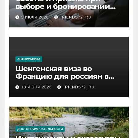
выборе и бронировании
авиабилетов
5 ИЮЛЯ 2026
FRIENDS72_RU
АВТОРУБРИКА
Шенгенская виза во
Францию для россиян в
2026 году: сроки от 3 дней
18 ИЮНЯ 2026
FRIENDS72_RU
и список необходимых
документов
ДОСТОПРИМЕЧАТЕЛЬНОСТИ