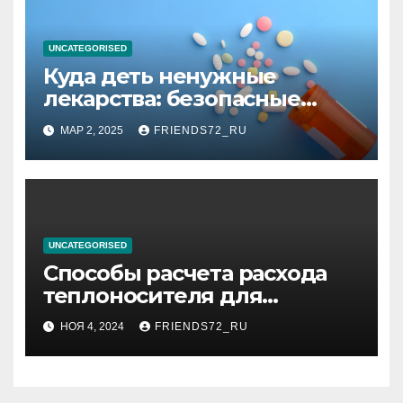
UNCATEGORISED
Куда деть ненужные
лекарства: безопасные
способы утилизации
МАР 2, 2025
FRIENDS72_RU
UNCATEGORISED
Способы расчета расхода
теплоносителя для
системы отопления
НОЯ 4, 2024
FRIENDS72_RU