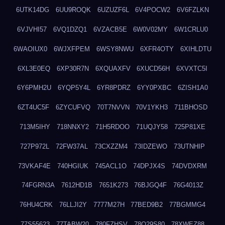
6UTK14DG
6UU9ROQK
6UZUZF6L
6V4POCW2
6V6FZLKN
6VJVHI57
6VQ1DZQ1
6VZACB5E
6W0V02MY
6W1CRLU0
6WAOIUX0
6WJXFPEM
6WSY8NWU
6XFR4OTY
6XIHLDTU
6XL3E0EQ
6XP30R7N
6XQUAXFV
6XUCD56H
6XVXTC5I
6Y6PMH2U
6YQP5Y4L
6YR8PDRZ
6YY0PXBC
6ZISH1A0
6ZT4UC5F
6ZYCUFVQ
70T7NVVN
70V1YKH3
711BHOSD
713M5IHY
718NNXY2
71H5RDOO
71UQJY58
725P81XE
727P972L
72FW37AL
73CXZZM4
73IDZEWO
73UTNHIP
73VKAF4E
740HGIUK
745ACL1O
74DPJX4S
74DVDXRM
74FGRN3A
7612HD1B
7651K273
76BJGQ4F
76G4013Z
76HU4CRK
76LLJI2Y
7777M27H
77BED9B2
77BGMMG4
77S55623
77TABW20
780FZHSV
78Q29S80
78XWEZ88