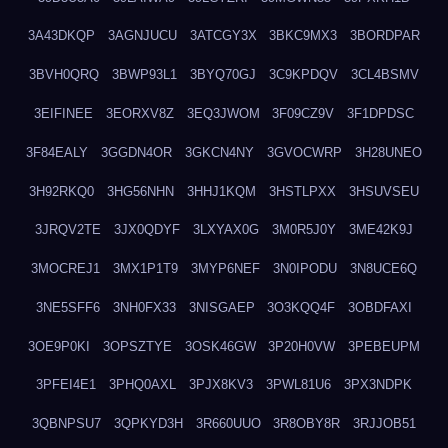
3A43DKQP
3AGNJUCU
3ATCGY3X
3BKC9MX3
3BORDPAR
3BVH0QRQ
3BWP93L1
3BYQ70GJ
3C9KPDQV
3CL4BSMV
3EIFINEE
3EORXV8Z
3EQ3JWOM
3F09CZ9V
3F1DPDSC
3F84EALY
3GGDN4OR
3GKCN4NY
3GVOCWRP
3H28UNEO
3H92RKQ0
3HG56NHN
3HHJ1KQM
3HSTLPXX
3HSUVSEU
3JRQV2TE
3JX0QDYF
3LXYAX0G
3M0R5J0Y
3ME42K9J
3MOCREJ1
3MX1P1T9
3MYP6NEF
3N0IPODU
3N8UCE6Q
3NE5SFF6
3NH0FX33
3NISGAEP
3O3KQQ4F
3OBDFAXI
3OE9P0KI
3OPSZTYE
3OSK46GW
3P20H0VW
3PEBEUPM
3PFEI4E1
3PHQ0AXL
3PJX8KV3
3PWL81U6
3PX3NDPK
3QBNPSU7
3QPKYD3H
3R660UUO
3R8OBY8R
3RJJOB51