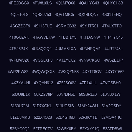
4PE2DGG9
4PW810LS
4Q1M7Q60
4QAHYG43
4QHYCH8B
4QL610TS
4QRSJ753
4QVTMIC5
4QXRDQN7
4S31TENQ
4SGZZGF9
4SHI3FUE
4SRMCB32
4SYJTR01
4T4UXTTO
4T8GUZVK
4TAWVEKW
4TBBI1Y5
4TJ1ASNW
4TPTYC45
4TSJ6PJX
4U48QGQ2
4UMM8LXA
4UNHPQM1
4URT243L
4VFMWJZ0
4VGSLXPJ
4VJZYO02
4VNW7KSQ
4W6ZE1F7
4WP2PW82
4WQWQXX8
4WXQZN38
4X7TT8GV
4XYOT662
4XZYAUHI
4YQHH612
4Z52SO0V
4ZP14UIL
4ZVGSBH0
50JO9B1K
50KZ2V9P
50NNJN5E
50S8F1Z0
510NBX1W
5160U7JM
51D7XGKL
51JUGSIB
51MY24WU
51VJOSDY
51ZE8MKB
522X4O28
52D4GH9B
52FJKYTB
52MOA4HC
52SYO0Q2
52TPECFV
52W5K0BY
52XXY91Q
53ATDBWI