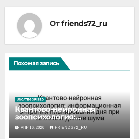
От
friends72_ru
Похожая запись
UNCATEGORISED
Квантово-нейронная
зоопсихология:
информационная энтропия
АПР 16, 2026
FRIENDS72_RU
планирования дня при