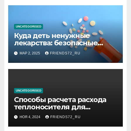
высоком уровне шума
UNCATEGORISED
Куда деть ненужные
лекарства: безопасные
способы утилизации
МАР 2, 2025
FRIENDS72_RU
UNCATEGORISED
Способы расчета расхода
теплоносителя для
системы отопления
НОЯ 4, 2024
FRIENDS72_RU