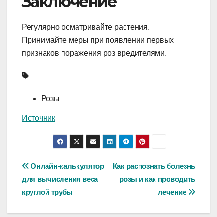
Заключение
Регулярно осматривайте растения.
Принимайте меры при появлении первых
признаков поражения роз вредителями.
Розы
Источник
Навигация
Онлайн-калькулятор
Как распознать болезнь
для вычисления веса
розы и как проводить
по
круглой трубы
лечение
записям