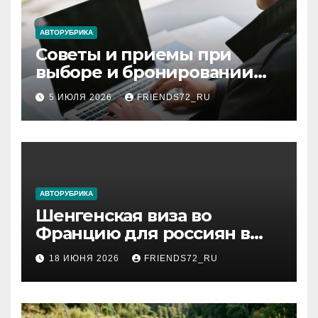
АВТОРУБРИКА
Советы и приемы при
выборе и бронировании
авиабилетов
5 ИЮЛЯ 2026
FRIENDS72_RU
АВТОРУБРИКА
Шенгенская виза во
Францию для россиян в
2026 году: сроки от 3 дней
18 ИЮНЯ 2026
FRIENDS72_RU
и список необходимых
документов