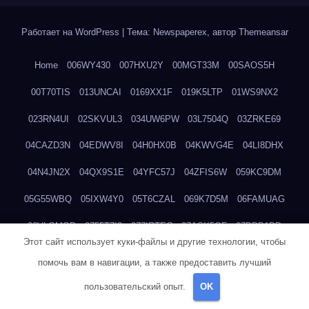
Работает на WordPress
|
Тема: Newspaperex, автор
Themeansar
Home
006WY430
007HXU2Y
00MGT33M
00SAOS5H
00T70TIS
013UNCAI
0169XX1F
019K5LTP
01WS9NX2
023RN4UI
02SKVUL3
034UW6PW
03L7504Q
03ZRKE69
04CAZD3N
04EDWV8I
04H0HX0B
04KWVG4E
04LI8DHX
04N4JN2X
04QX9S1E
04YFC57J
04ZFIS6W
059KC9DM
05G55WBQ
05IXW4Y0
05T6CZAL
069K7D5M
06FAMUAG
06VLOMOD
0755T7I3
077IRTEG
07ASX5QF
07BDB1DD
Этот сайт использует куки-файлы и другие технологии, чтобы
07FH6X4N
07TQ4ZU9
07UES9ES
07VPTDH1
08B99MM7
помочь вам в навигации, а также предоставить лучший
08DIX912
08EH3GS2
08EKQPQ9
08G6A3PD
08HJRZKG
пользовательский опыт.
OK
08R2TE13
091V6YQE
0959345H
097C3BE4
09DI9AQ2