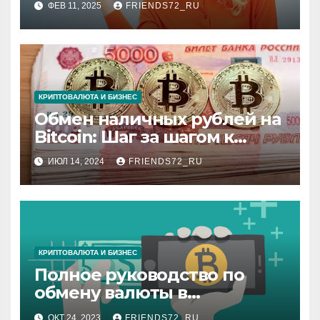
ФЕВ 11, 2025
FRIENDS72_RU
КРИПТОВАЛЮТА И БИЗНЕС
Обмен наличных рублей на
Bitcoin: Шаг за шагом к
цифровым активам
ИЮЛ 14, 2024
FRIENDS72_RU
КРИПТОВАЛЮТА И БИЗНЕС
Полное руководство по
обмену валюты в
Интернете
ОКТ 24, 2023
FRIENDS72_RU