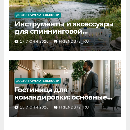
ДОСТОПРИМЕЧАТЕЛЬНОСТИ
Инструменты и аксессуары
для спиннинговой
рыбалки: назначение и
17 ИЮНЯ 2026
FRIENDS72_RU
типы
ДОСТОПРИМЕЧАТЕЛЬНОСТИ
Гостиница для
командировки: основные
критерии выбора
15 ИЮНЯ 2026
FRIENDS72_RU