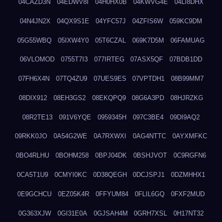
04CAZD3N
04EDWV8I
04H0HX0B
04KWVG4E
04LI8DHX
04N4JN2X
04QX9S1E
04YFC57J
04ZFIS6W
059KC9DM
05G55WBQ
05IXW4Y0
05T6CZAL
069K7D5M
06FAMUAG
06VLOMOD
0755T7I3
077IRTEG
07ASX5QF
07BDB1DD
07FH6X4N
07TQ4ZU9
07UES9ES
07VPTDH1
08B99MM7
08DIX912
08EH3GS2
08EKQPQ9
08G6A3PD
08HJRZKG
08R2TE13
091V6YQE
0959345H
097C3BE4
09DI9AQ2
09RKK0JO
0A54G2WE
0A7RXWXI
0AG4NTTC
0AYXMFKC
0BO4RLHU
0BOHM258
0BPJ04DK
0BSHJVOT
0C9RGFN6
0CA5T1U9
0CMYI0KC
0D38QEGH
0DCJSPJ1
0DZMHHX1
0E9GCHCU
0EZ05K4R
0FFYUM84
0FLIL6GQ
0FXF2MUD
0G363XJW
0GI31E0A
0GJSAH4M
0GRH7XSL
0H17NT32