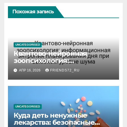
Похожая запись
UNCATEGORISED
Квантово-нейронная
зоопсихология:
информационная энтропия
АПР 16, 2026
FRIENDS72_RU
планирования дня при
высоком уровне шума
UNCATEGORISED
Куда деть ненужные
лекарства: безопасные