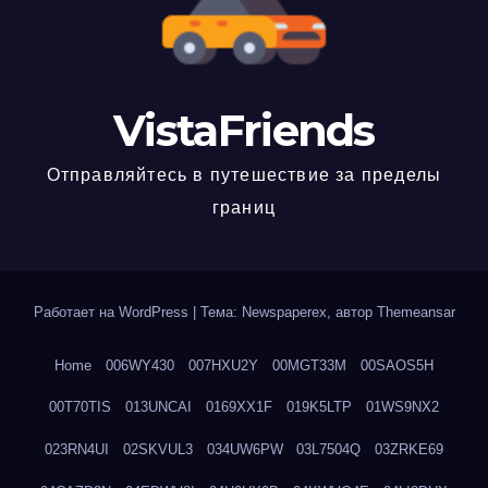
VistaFriends
Отправляйтесь в путешествие за пределы
границ
Работает на WordPress
|
Тема: Newspaperex, автор
Themeansar
Home
006WY430
007HXU2Y
00MGT33M
00SAOS5H
00T70TIS
013UNCAI
0169XX1F
019K5LTP
01WS9NX2
023RN4UI
02SKVUL3
034UW6PW
03L7504Q
03ZRKE69