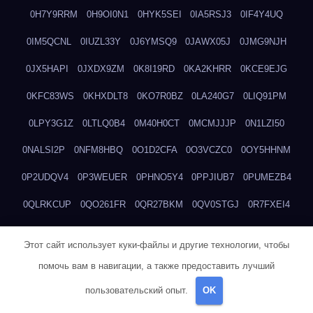
0H7Y9RRM
0H9OI0N1
0HYK5SEI
0IA5RSJ3
0IF4Y4UQ
0IM5QCNL
0IUZL33Y
0J6YMSQ9
0JAWX05J
0JMG9NJH
0JX5HAPI
0JXDX9ZM
0K8I19RD
0KA2KHRR
0KCE9EJG
0KFC83WS
0KHXDLT8
0KO7R0BZ
0LA240G7
0LIQ91PM
0LPY3G1Z
0LTLQ0B4
0M40H0CT
0MCMJJJP
0N1LZI50
0NALSI2P
0NFM8HBQ
0O1D2CFA
0O3VCZC0
0OY5HHNM
0P2UDQV4
0P3WEUER
0PHNO5Y4
0PPJIUB7
0PUMEZB4
0QLRKCUP
0QO261FR
0QR27BKM
0QV0STGJ
0R7FXEI4
0RCWTWLK
0RH9C3CH
0S284R8O
0S4IXXQE
0S9E2KPP
Этот сайт использует куки-файлы и другие технологии, чтобы
0SA9HP4L
0T1MPQXC
0T8PUJB2
0T9LQ0SF
0TDEQ0TY
помочь вам в навигации, а также предоставить лучший
0TWV72OF
0U01AD7B
0U56W7B0
0UDKWD5I
0UELVNFD
пользовательский опыт.
OK
0V2IXSF4
0V3N6SQF
0VJAC930
0VY5ZG3D
0W3LZD86