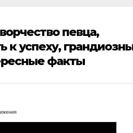
ворчество певца,
ь к успеху, грандиозн
ересные факты