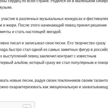
ны сердец по всей стране. Родился он в маленьком сибир
музыке.
 участие в различных музыкальных конкурсах и фестивалях
ки и жюри. После этого начинающий певец принял решение
 мечты и стать настоящей звездой.
тивно писал и записывал свои песни. Его творчество сразу
naga быстро стал одной из самых заметных фигур в россий
х выступлений певец заключил контракт с известным
ервый альбом, который сразу же стал популярным и поко
вать новые песни, радуя своих поклонников своим таланто
можно охарактеризовать как эмоциональную и захватывающ