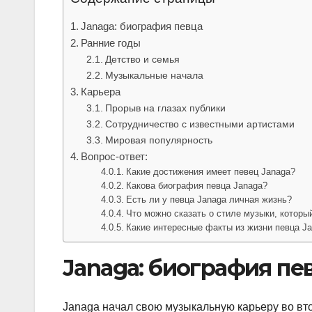
Janaga: биография певца
Ранние годы
Детство и семья
Музыкальные начала
Карьера
Прорыв на глазах публики
Сотрудничество с известными артистами
Мировая популярность
Вопрос-ответ:
Какие достижения имеет певец Janaga?
Какова биография певца Janaga?
Есть ли у певца Janaga личная жизнь?
Что можно сказать о стиле музыки, которы
Какие интересные факты из жизни певца J
Janaga: биография пе
Janaga начал свою музыкальную карьеру во вто