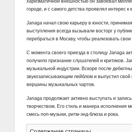
харизматичной внешностью он завоевал миллио
городе, и с самого детства проявлял интерес к 
Janaga начал свою карьеру в юности, принимая
выступления всегда вызывали восторг у публи
перебраться в Москву, чтобы реализовать свои
С момента своего приезда в столицу Janaga ак
получило признание слушателей и критиков. Ja
музыкальной индустрии. Вскоре после дебютны
звукозаписывающим лейблом и выпустил свой п
вершины музыкальных чартов.
Janaga продолжает активно выступать и записы
творчеством. Его стиль и манера исполнения 
смесь поп-музыки, ритм-энд-блюза и рока.
Содержание страницы