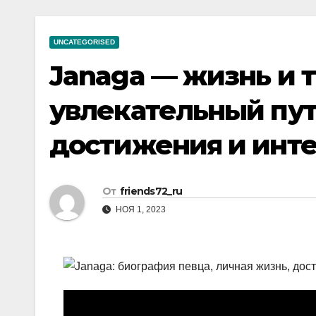
р
a
i
A
а
m
k
p
UNCATEGORISED
в
i
p
Janaga — жизнь и т
и
т
увлекательный пут
ь
достижения и инт
От
friends72_ru
НОЯ 1, 2023