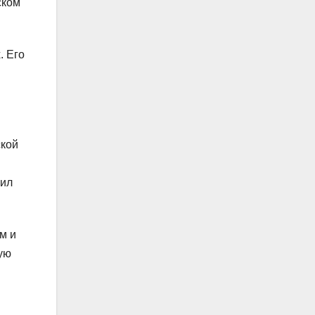
ском
. Его
ской
рил
м и
ую