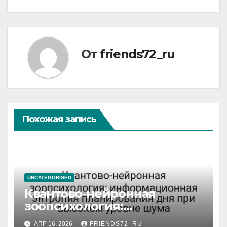
От
friends72_ru
Похожая запись
UNCATEGORISED
Квантово-нейронная
зоопсихология:
информационная энтропия
АПР 16, 2026
FRIENDS72_RU