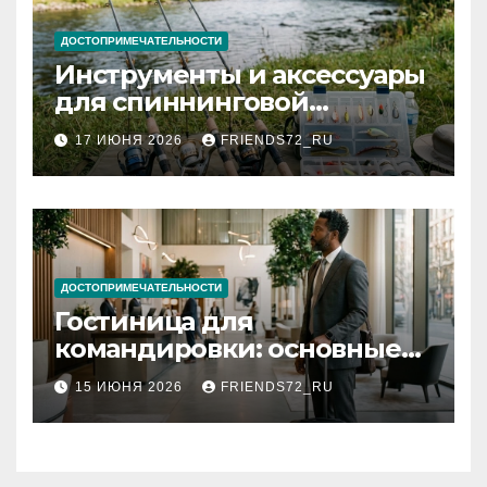
ДОСТОПРИМЕЧАТЕЛЬНОСТИ
Инструменты и аксессуары
для спиннинговой
рыбалки: назначение и
17 ИЮНЯ 2026
FRIENDS72_RU
типы
ДОСТОПРИМЕЧАТЕЛЬНОСТИ
Гостиница для
командировки: основные
критерии выбора
15 ИЮНЯ 2026
FRIENDS72_RU