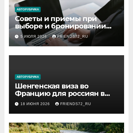
АВТОРУБРИКА
Советы и приемы при
выборе и бронировании
авиабилетов
5 ИЮЛЯ 2026
FRIENDS72_RU
АВТОРУБРИКА
Шенгенская виза во
Францию для россиян в
2026 году: сроки от 3 дней
18 ИЮНЯ 2026
FRIENDS72_RU
и список необходимых
документов