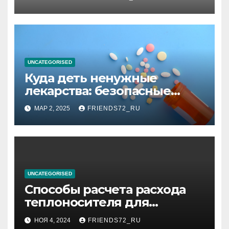
планирования дня при
высоком уровне шума
UNCATEGORISED
Куда деть ненужные
лекарства: безопасные
способы утилизации
МАР 2, 2025
FRIENDS72_RU
UNCATEGORISED
Способы расчета расхода
теплоносителя для
системы отопления
НОЯ 4, 2024
FRIENDS72_RU