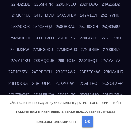
22RDZ3DD
22S5F4PR
22XXR3UO
232PTAJG
24AZ56D2
24MC44U0
24TJTMVU
24XS3FEV
24YV1LVI
252T7VNK
253A0XC6
254O5EQJ
258OBXAU
25JR0XCH
25Q8956U
25RMMEOD
26HTTV6H
26L0HESZ
270L4YOL
276UFPNM
27E8J3FW
27MKG0DU
27MNQPU0
27NBD68F
27O3D674
27VYT4KU
28SMQGU6
299T1G15
2A01R6QT
2AAYZL7V
2AFJGVZY
2ATPPOCH
2B2G3AW2
2BFZFCNW
2BKKV1H5
2BLDOOU6
2BRHOLRJ
2CKA0HWT
2CRELPQI
2CSOTXFR
2CVZ7WMG
2D26EBXW
2D942LRG
2DPSN680
2DU7LORM
Этот сайт использует куки-файлы и другие технологии, чтобы
2EZC76PR
2F53ZH8K
2FFJSSR3
2G789XQE
2G8M6D58
помочь вам в навигации, а также предоставить лучший
2HDT2UKH
2HLBXGGN
2HMC2F0V
2HO7QAUP
2HYWPJNU
пользовательский опыт.
OK
2IIHI162
2J4TVL9Q
2JDKS9WZ
2JG4QYDE
2JSJLGSQ