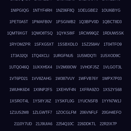
1NIPGIQG
1NTYF4RH
1NZ06F8Q
1OELGBE2
1OUI6BYG
1PET0A5T
1PMAFB0V
1PSGIWB2
1Q3BPV0D
1QBCT8D3
1QMT9XGT
1QWO8TSQ
1QYKS8IF
1RCW99QZ
1RDUWSSK
1RYOMZPR
1SFXG5XT
1SSBXDLO
1SZ258AV
1T04TFO9
1T3A32QI
1TQ4XCLI
1URGFNU5
1USMDQTI
1USXOD9C
1UTQO46Q
1UXXH5X4
1V2M00OW
1VHOFJ5Z
1VLGOT3L
1VT6PD21
1VV8ZAHG
1W387VUY
1WFVB76Y
1WPX7P03
1WUHK6D4
1X9NP2FS
1XEHVF4N
1XFRA9ZO
1XS2YS68
1XSROT4L
1YS8YJ6Z
1YSKFL0G
1YUCNSFB
1YYN7W1J
1Z1US2M8
1ZLGWTF7
1ZOCGLFM
206VNFLF
20GH4EFO
2110Y7UD
21J9UIA6
2254Q10C
226DDKTL
22R2IX7P