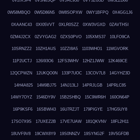
0V2IXSF4
0V3N6SQF
0VJAC930
0VY5ZG3D
0W3LZD86
0W58MBQO
0W5D86N5
0W8SOPXW
0WY1BFPQ
0X4GG1J6
0XAANC43
0XI05VVT
0XLR0SZZ
0XW3VGXD
0ZAVTHSI
0ZM4J2CX
0ZVYGAG2
0ZXS0PVO
105XMS37
10LFO9CA
10SRNZZ2
10ZH1AUS
10ZZI8A5
1103WHO1
11MGVORK
11P2UCTJ
126I93O6
12FS3WHV
12HZ1JWW
12K469CE
12QCPWZN
12UKQO0N
133P7UOC
13COV7L8
14GYHZ3D
14H4A825
14M9BJ75
14NJ13LJ
14PRJLGB
14PRLC85
14WY7OYZ
1546DY9V
15B2SHBQ
15C9WR6H
160ON64P
16P9KSF6
16SBWI43
16U7RZJT
179PIGYE
17HG5UY8
17SO7X9S
17UXEZ2B
17VE7UAW
181QKVNV
18FL2H11
18UVF9V8
19CWX8Y9
19S0NNZV
19SYNG2F
19V5GFDB