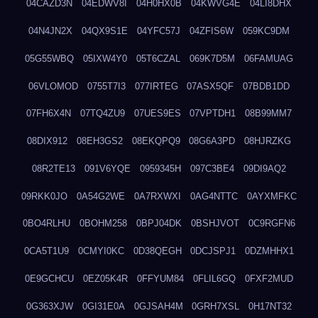
04CAZD3N
04EDWV8I
04H0HX0B
04KWVG4E
04LI8DHX
04N4JN2X
04QX9S1E
04YFC57J
04ZFIS6W
059KC9DM
05G55WBQ
05IXW4Y0
05T6CZAL
069K7D5M
06FAMUAG
06VLOMOD
0755T7I3
077IRTEG
07ASX5QF
07BDB1DD
07FH6X4N
07TQ4ZU9
07UES9ES
07VPTDH1
08B99MM7
08DIX912
08EH3GS2
08EKQPQ9
08G6A3PD
08HJRZKG
08R2TE13
091V6YQE
0959345H
097C3BE4
09DI9AQ2
09RKK0JO
0A54G2WE
0A7RXWXI
0AG4NTTC
0AYXMFKC
0BO4RLHU
0BOHM258
0BPJ04DK
0BSHJVOT
0C9RGFN6
0CA5T1U9
0CMYI0KC
0D38QEGH
0DCJSPJ1
0DZMHHX1
0E9GCHCU
0EZ05K4R
0FFYUM84
0FLIL6GQ
0FXF2MUD
0G363XJW
0GI31E0A
0GJSAH4M
0GRH7XSL
0H17NT32