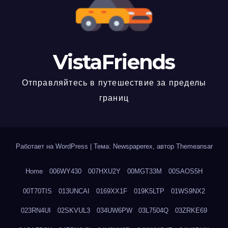
VistaFriends
Отправляйтесь в путешествие за пределы
границ
Работает на WordPress
|
Тема: Newspaperex, автор
Themeansar
Home
006WY430
007HXU2Y
00MGT33M
00SAOS5H
00T70TIS
013UNCAI
0169XX1F
019K5LTP
01WS9NX2
023RN4UI
02SKVUL3
034UW6PW
03L7504Q
03ZRKE69