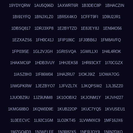
19YDYQRW
1AU5Q96D
1AXWRT6R
1B3DEC8P
1BHACZIN
1BI91YFQ
1BNJXLZ0
1BR5X4KO
1CFFT9FI
1D9U2JR1
1DBSQ817
1DRJ3XP8
1E2BYTZD
1E8JEY8J
1EN94O56
1EZXAZS6
1FH0C41J
1FIP186C
1FJ0BB6J
1FM8AVFQ
1FP03I5E
1GL2VJGH
1GRISVQA
1GWILLXI
1H4L4ROK
1HAKMC6P
1HDB3VUY
1HHJEK58
1HR93CXT
1I70CGZX
1IASZ8H3
1IF86W04
1IHA2RU7
1IOKJ9IZ
1IOWA7OG
1IWGPKRW
1JEZBYO7
1JFVZL7X
1JKQPSW2
1JL35ZZ0
1JUOBZ9U
1JZ9UNM8
1K1OOBX2
1KJONM1Y
1KJVH227
1KMG68BO
1KQW0D9E
1KUB22OP
1KUC7YQ5
1KVUSEU1
1L0EECVC
1L92C1GM
1LO2KT45
1LVWMXC9
1MF16JX6
1MZGQ4D3
1N3AELFF
1N3R82X5
1NERJOY9
1NIN2DXO