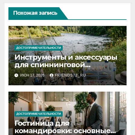
Похожая запись
ДОСТОПРИМЕЧАТЕЛЬНОСТИ
Инструменты и аксессуары
для спиннинговой
рыбалки: назначение и
ИЮН 17, 2026
FRIENDS72_RU
типы
ДОСТОПРИМЕЧАТЕЛЬНОСТИ
Гостиница для
командировки: основные