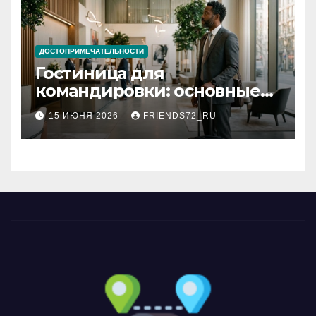
ДОСТОПРИМЕЧАТЕЛЬНОСТИ
Гостиница для
командировки: основные
критерии выбора
15 ИЮНЯ 2026
FRIENDS72_RU