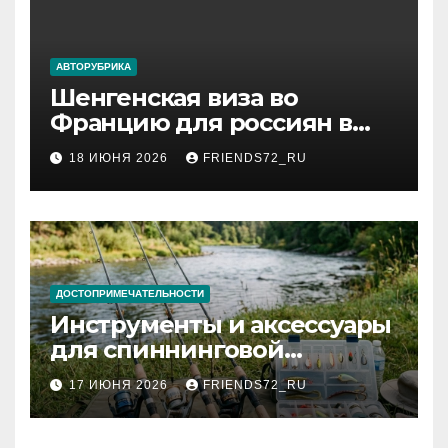
АВТОРУБРИКА
Шенгенская виза во
Францию для россиян в
2026 году: сроки от 3 дней
18 ИЮНЯ 2026
FRIENDS72_RU
и список необходимых
документов
ДОСТОПРИМЕЧАТЕЛЬНОСТИ
Инструменты и аксессуары
для спиннинговой
рыбалки: назначение и
17 ИЮНЯ 2026
FRIENDS72_RU
типы