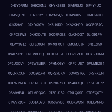
0H7Y9RRM
0H9OI0N1
0HYK5SEI
0IA5RSJ3
0IF4Y4UQ
0IM5QCNL
0IUZL33Y
0J6YMSQ9
0JAWX05J
0JMG9NJH
0JX5HAPI
0JXDX9ZM
0K8I19RD
0KA2KHRR
0KCE9EJG
0KFC83WS
0KHXDLT8
0KO7R0BZ
0LA240G7
0LIQ91PM
0LPY3G1Z
0LTLQ0B4
0M40H0CT
0MCMJJJP
0N1LZI50
0NALSI2P
0NFM8HBQ
0O1D2CFA
0O3VCZC0
0OY5HHNM
0P2UDQV4
0P3WEUER
0PHNO5Y4
0PPJIUB7
0PUMEZB4
0QLRKCUP
0QO261FR
0QR27BKM
0QV0STGJ
0R7FXEI4
0RCWTWLK
0RH9C3CH
0S284R8O
0S4IXXQE
0S9E2KPP
0SA9HP4L
0T1MPQXC
0T8PUJB2
0T9LQ0SF
0TDEQ0TY
0TWV72OF
0U01AD7B
0U56W7B0
0UDKWD5I
0UELVNFD