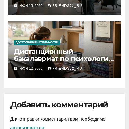
критерии выбора
ИЮН 15, 2026
FRIENDS72_RU
ДОСТОПРИМЕЧАТЕЛЬНОСТИ
Дистанционный
бакалавриат по психологии
с присуждением
ИЮН 12, 2026
FRIENDS72_RU
государственного диплома:
условия и требования
Добавить комментарий
Для отправки комментария вам необходимо
авторизоваться
.