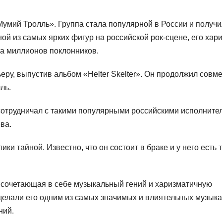
Мумий Тролль». Группа стала популярной в России и получ
ой из самых ярких фигур на российской рок-сцене, его хар
а миллионов поклонников.
ьеру, выпустив альбом «Helter Skelter». Он продолжил совм
ль.
сотрудничал с такими популярными российскими исполните
ва.
ки тайной. Известно, что он состоит в браке и у него есть 
, сочетающая в себе музыкальный гений и харизматичную
сделали его одним из самых значимых и влиятельных музык
ний.