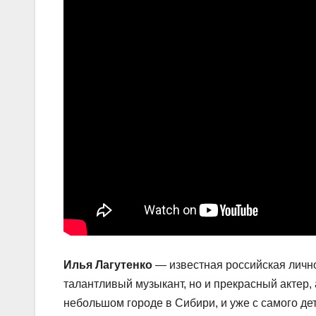
Илья Лагутенко
— известная российская лично
талантливый музыкант, но и прекрасный актер,
небольшом городе в Сибири, и уже с самого дет