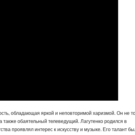
сть, обладающая яркой и неповторимой харизмой. Он не т
 а также обаятельный телеведущий. Лагутенко родился в
ства проявлял интерес к искусству и музыке. Его талант бы