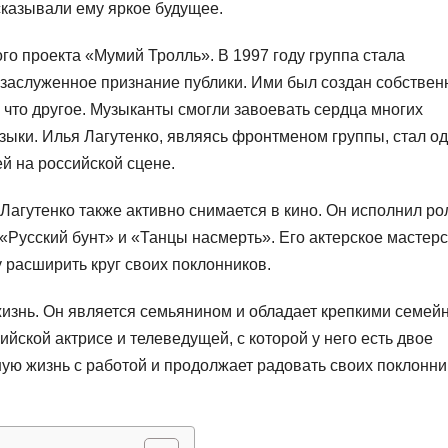
сказывали ему яркое будущее.
го проекта «Мумий Тролль». В 1997 году группа стала
 заслуженное признание публики. Ими был создан собствен
 что другое. Музыканты смогли завоевать сердца многих
зыки. Илья Лагутенко, являясь фронтменом группы, стал о
й на российской сцене.
агутенко также активно снимается в кино. Он исполнил ро
 «Русский бунт» и «Танцы насмерть». Его актерское мастер
 расширить круг своих поклонников.
 жизнь. Он является семьянином и обладает крепкими семе
ийской актрисе и телеведущей, с которой у него есть двое
ную жизнь с работой и продолжает радовать своих поклонни