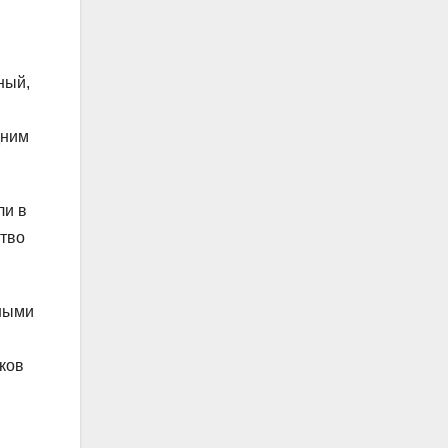
ный,
дним
ли в
ство
йными
ков