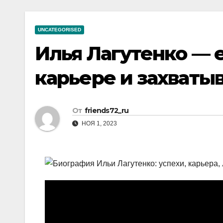
р
a
i
A
а
m
k
p
UNCATEGORISED
в
i
p
Илья Лагутенко — 
и
т
карьере и захваты
ь
От
friends72_ru
НОЯ 1, 2023