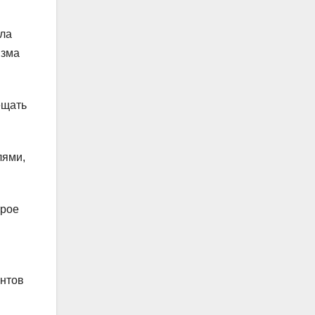
ила
изма
ещать
лями,
трое
антов