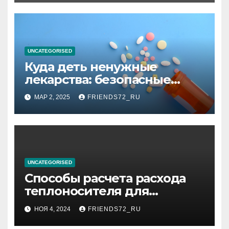
высоком уровне шума
UNCATEGORISED
Куда деть ненужные
лекарства: безопасные
способы утилизации
МАР 2, 2025
FRIENDS72_RU
UNCATEGORISED
Способы расчета расхода
теплоносителя для
системы отопления
НОЯ 4, 2024
FRIENDS72_RU