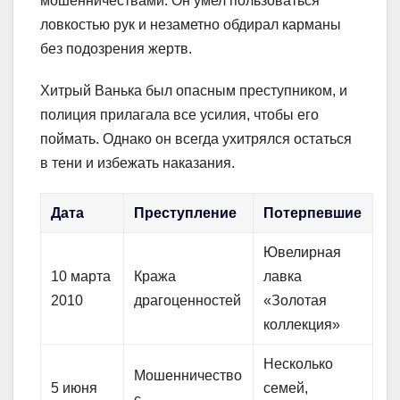
мошенничествами. Он умел пользоваться
ловкостью рук и незаметно обдирал карманы
без подозрения жертв.
Хитрый Ванька был опасным преступником, и
полиция прилагала все усилия, чтобы его
поймать. Однако он всегда ухитрялся остаться
в тени и избежать наказания.
Дата
Преступление
Потерпевшие
Ювелирная
10 марта
Кража
лавка
2010
драгоценностей
«Золотая
коллекция»
Несколько
Мошенничество
5 июня
семей,
с