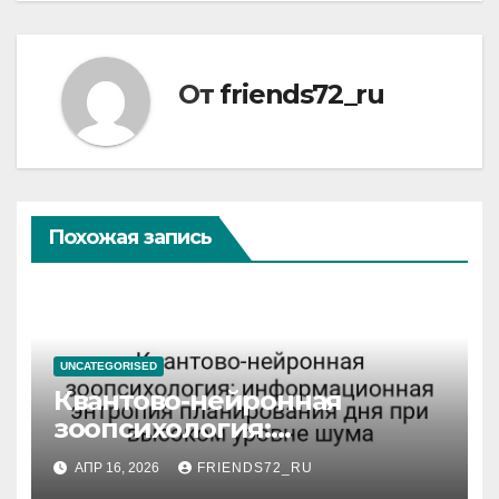
От
friends72_ru
Похожая запись
UNCATEGORISED
Квантово-нейронная
зоопсихология:
информационная энтропия
АПР 16, 2026
FRIENDS72_RU
планирования дня при