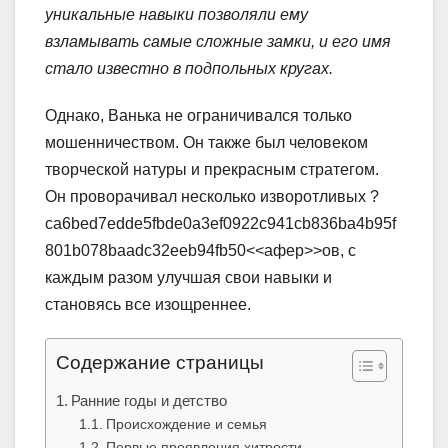
уникальные навыки позволяли ему
взламывать самые сложные замки, и его имя
стало известно в подпольных кругах.
Однако, Ванька не ограничивался только
мошенничеством. Он также был человеком
творческой натуры и прекрасным стратегом.
Он проворачивал несколько изворотливых ?
ca6bed7edde5fbde0a3ef0922c941cb836ba4b95f
801b078baadc32eeb94fb50<<афер>>ов, с
каждым разом улучшая свои навыки и
становясь все изощреннее.
Содержание страницы
Ранние годы и детство
Происхождение и семья
Первые проявления хитрости