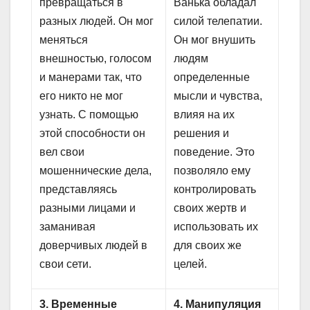
превращаться в
Ванька обладал
разных людей. Он мог
силой телепатии.
меняться
Он мог внушить
внешностью, голосом
людям
и манерами так, что
определенные
его никто не мог
мысли и чувства,
узнать. С помощью
влияя на их
этой способности он
решения и
вел свои
поведение. Это
мошеннические дела,
позволяло ему
представляясь
контролировать
разными лицами и
своих жертв и
заманивая
использовать их
доверчивых людей в
для своих же
свои сети.
целей.
3. Временные
4. Манипуляция