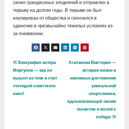
своих грандиозных злодеяний и отправлен в
тюрьму на долгие годы. В тюрьме он был
изолирован от общества и скончался в
одиночке в чрезвычайно тяжелых условиях из-
за пневмонии.
Навигация
Биография актера
Агалакова Виктория —
Моргунов — как он
история жизни и
по
вышел из тени и стал
значимые достижения
записям
легендой советского
уникальной
кино!
спортсменки,
вдохновляющей своим
талантом и волей к
победе