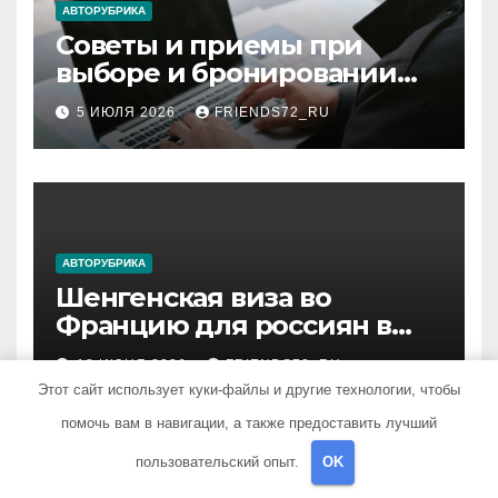
АВТОРУБРИКА
Советы и приемы при
выборе и бронировании
авиабилетов
5 ИЮЛЯ 2026
FRIENDS72_RU
АВТОРУБРИКА
Шенгенская виза во
Францию для россиян в
2026 году: сроки от 3 дней
18 ИЮНЯ 2026
FRIENDS72_RU
и список необходимых
Этот сайт использует куки-файлы и другие технологии, чтобы
документов
помочь вам в навигации, а также предоставить лучший
пользовательский опыт.
OK