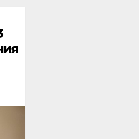
3
ния