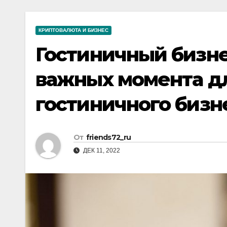
р
a
i
A
а
m
k
p
КРИПТОВАЛЮТА И БИЗНЕС
в
i
p
Гостиничный бизнес
и
т
важных момента дл
ь
гостиничного бизн
От
friends72_ru
ДЕК 11, 2022