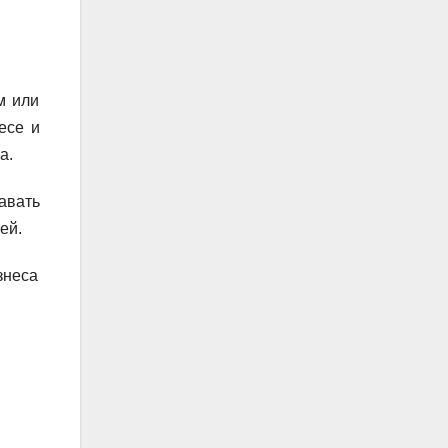
м или
есе и
а.
авать
ей.