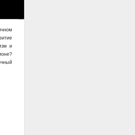
ичном
витие
изм и
ионе?
ичный