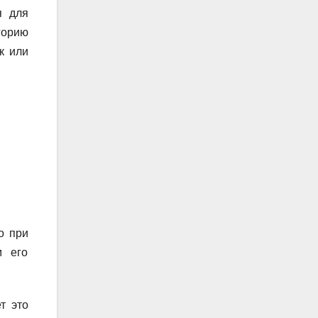
я для
горию
к или
о при
м его
т это