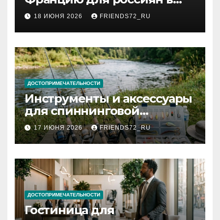
2026 году: сроки от 3 дней
18 ИЮНЯ 2026
FRIENDS72_RU
и список необходимых
документов
ДОСТОПРИМЕЧАТЕЛЬНОСТИ
Инструменты и аксессуары
для спиннинговой
рыбалки: назначение и
17 ИЮНЯ 2026
FRIENDS72_RU
типы
ДОСТОПРИМЕЧАТЕЛЬНОСТИ
Гостиница для