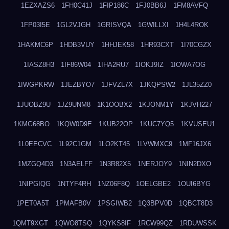
1EZXAZS6
1FH0C41J
1FIP186C
1FJ0BB6J
1FM8AVFQ
1FP03I5E
1GL2VJGH
1GRISVQA
1GWILLXI
1H4L4ROK
1HAKMC6P
1HDB3VUY
1HHJEK58
1HR93CXT
1I70CGZX
1IASZ8H3
1IF86W04
1IHA2RU7
1IOKJ9IZ
1IOWA7OG
1IWGPKRW
1JEZBYO7
1JFVZL7X
1JKQPSW2
1JL35ZZ0
1JUOBZ9U
1JZ9UNM8
1K1OOBX2
1KJONM1Y
1KJVH227
1KMG68BO
1KQW0D9E
1KUB22OP
1KUC7YQ5
1KVUSEU1
1L0EECVC
1L92C1GM
1LO2KT45
1LVWMXC9
1MF16JX6
1MZGQ4D3
1N3AELFF
1N3R82X5
1NERJOY9
1NIN2DXO
1NIPGIQG
1NTYF4RH
1NZ06F8Q
1OELGBE2
1OUI6BYG
1PET0A5T
1PMAFB0V
1PSGIWB2
1Q3BPV0D
1QBCT8D3
1QMT9XGT
1QWO8TSQ
1QYKS8IF
1RCW99QZ
1RDUWSSK