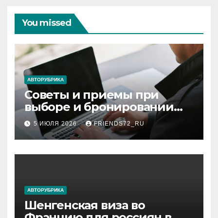
You missed
АВТОРУБРИКА
Советы и приемы при
выборе и бронировании
авиабилетов
5 ИЮЛЯ 2026
FRIENDS72_RU
АВТОРУБРИКА
Шенгенская виза во
Францию для россиян в