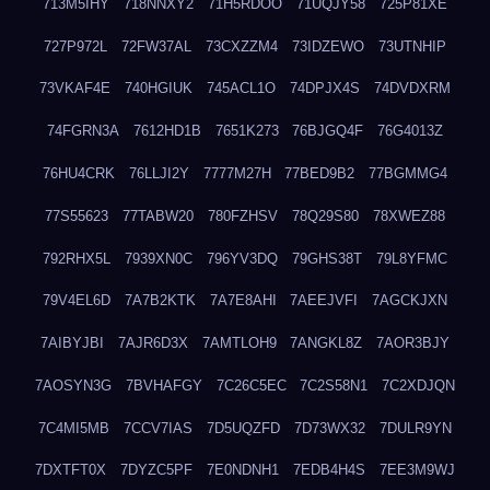
713M5IHY
718NNXY2
71H5RDOO
71UQJY58
725P81XE
727P972L
72FW37AL
73CXZZM4
73IDZEWO
73UTNHIP
73VKAF4E
740HGIUK
745ACL1O
74DPJX4S
74DVDXRM
74FGRN3A
7612HD1B
7651K273
76BJGQ4F
76G4013Z
76HU4CRK
76LLJI2Y
7777M27H
77BED9B2
77BGMMG4
77S55623
77TABW20
780FZHSV
78Q29S80
78XWEZ88
792RHX5L
7939XN0C
796YV3DQ
79GHS38T
79L8YFMC
79V4EL6D
7A7B2KTK
7A7E8AHI
7AEEJVFI
7AGCKJXN
7AIBYJBI
7AJR6D3X
7AMTLOH9
7ANGKL8Z
7AOR3BJY
7AOSYN3G
7BVHAFGY
7C26C5EC
7C2S58N1
7C2XDJQN
7C4MI5MB
7CCV7IAS
7D5UQZFD
7D73WX32
7DULR9YN
7DXTFT0X
7DYZC5PF
7E0NDNH1
7EDB4H4S
7EE3M9WJ