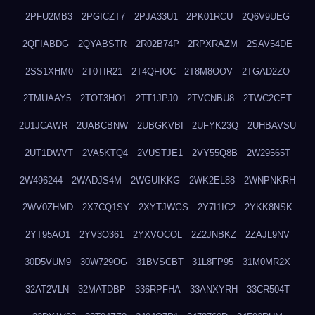
2PFU2MB3
2PGICZT7
2PJA33U1
2PK01RCU
2Q6V9UEG
2QFIABDG
2QYABSTR
2R02B74P
2RPXRAZM
2SAV54DE
2SS1XHM0
2T0TIR21
2T4QFIOC
2T8M8OOV
2TGAD2ZO
2TMUAAY5
2TOT3HO1
2TT1JPJ0
2TVCNBU8
2TWC2CET
2U1JCAWR
2UABCBNW
2UBGKVBI
2UFYK23Q
2UHBAVSU
2UT1DWVT
2VA5KTQ4
2VUSTJE1
2VY55Q8B
2W29565T
2W496244
2WADJS4M
2WGUIKKG
2WK2EL88
2WNPNKRH
2WV0ZHMD
2X7CQ1SY
2XYTJWGS
2Y7I1IC2
2YKK8NSK
2YT95AO1
2YV3O361
2YXVOCOL
2Z2JNBKZ
2ZAJL9NV
30D5VUM9
30W729OG
31BVSCBT
31L8FP95
31M0MR2X
32AT2VLN
32MATDBP
336RPFHA
33ANXYRH
33CR504T