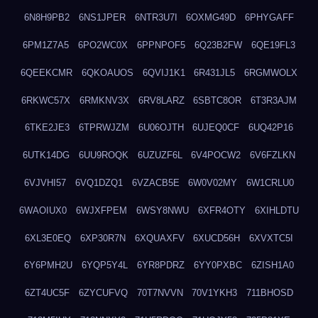
6N8H9PB2
6NS1JPER
6NTR3U7I
6OXMG49D
6PHYGAFF
6PM1Z7A5
6PO2WC0X
6PPNPOF5
6Q23B2FW
6QE19FL3
6QEEKCMR
6QKOAUOS
6QVIJ1K1
6R431JL5
6RGMWOLX
6RKWC57X
6RMKNV3X
6RV8LARZ
6SBTC8OR
6T3R3AJM
6TKE2JE3
6TPRWJZM
6U06OJTH
6UJEQ0CF
6UQ42P16
6UTK14DG
6UU9ROQK
6UZUZF6L
6V4POCW2
6V6FZLKN
6VJVHI57
6VQ1DZQ1
6VZACB5E
6W0V02MY
6W1CRLU0
6WAOIUX0
6WJXFPEM
6WSY8NWU
6XFR4OTY
6XIHLDTU
6XL3E0EQ
6XP30R7N
6XQUAXFV
6XUCD56H
6XVXTC5I
6Y6PMH2U
6YQP5Y4L
6YR8PDRZ
6YY0PXBC
6ZISH1A0
6ZT4UC5F
6ZYCUFVQ
70T7NVVN
70V1YKH3
711BHOSD