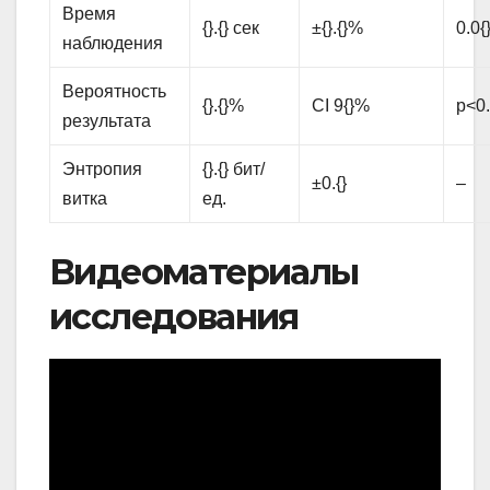
Время
{}.{} сек
±{}.{}%
0.0{
наблюдения
Вероятность
{}.{}%
CI 9{}%
p<0.
результата
Энтропия
{}.{} бит/
±0.{}
–
витка
ед.
Видеоматериалы
исследования