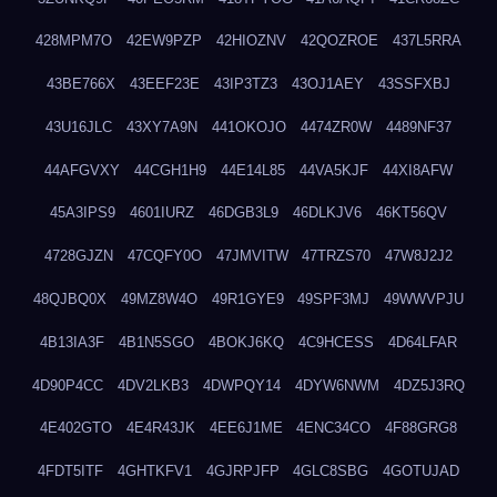
428MPM7O
42EW9PZP
42HIOZNV
42QOZROE
437L5RRA
43BE766X
43EEF23E
43IP3TZ3
43OJ1AEY
43SSFXBJ
43U16JLC
43XY7A9N
441OKOJO
4474ZR0W
4489NF37
44AFGVXY
44CGH1H9
44E14L85
44VA5KJF
44XI8AFW
45A3IPS9
4601IURZ
46DGB3L9
46DLKJV6
46KT56QV
4728GJZN
47CQFY0O
47JMVITW
47TRZS70
47W8J2J2
48QJBQ0X
49MZ8W4O
49R1GYE9
49SPF3MJ
49WWVPJU
4B13IA3F
4B1N5SGO
4BOKJ6KQ
4C9HCESS
4D64LFAR
4D90P4CC
4DV2LKB3
4DWPQY14
4DYW6NWM
4DZ5J3RQ
4E402GTO
4E4R43JK
4EE6J1ME
4ENC34CO
4F88GRG8
4FDT5ITF
4GHTKFV1
4GJRPJFP
4GLC8SBG
4GOTUJAD