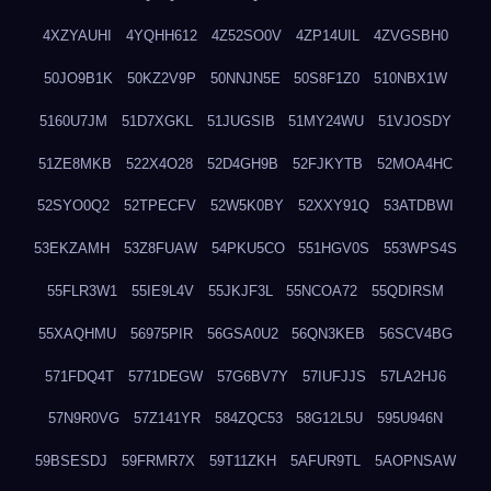
4XZYAUHI
4YQHH612
4Z52SO0V
4ZP14UIL
4ZVGSBH0
50JO9B1K
50KZ2V9P
50NNJN5E
50S8F1Z0
510NBX1W
5160U7JM
51D7XGKL
51JUGSIB
51MY24WU
51VJOSDY
51ZE8MKB
522X4O28
52D4GH9B
52FJKYTB
52MOA4HC
52SYO0Q2
52TPECFV
52W5K0BY
52XXY91Q
53ATDBWI
53EKZAMH
53Z8FUAW
54PKU5CO
551HGV0S
553WPS4S
55FLR3W1
55IE9L4V
55JKJF3L
55NCOA72
55QDIRSM
55XAQHMU
56975PIR
56GSA0U2
56QN3KEB
56SCV4BG
571FDQ4T
5771DEGW
57G6BV7Y
57IUFJJS
57LA2HJ6
57N9R0VG
57Z141YR
584ZQC53
58G12L5U
595U946N
59BSESDJ
59FRMR7X
59T11ZKH
5AFUR9TL
5AOPNSAW