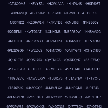
4GTUQOMS
4H5VY3Z1
4HCW1AJA
4HINPU4S
4HSR603T
4HVMV9QI
4I5H850W
4IL73M3I
4JGM8GIJ
4JH8IPKK
4JS349D2
4K2GFW1N
4K4KVN36
4KML855I
4KNS3G0Y
4KQJIFMI
4KWTO3AT
4LXNH9M8
4M8RR8DW
4NNSAVOG
4NOFJHTI
4NRBYMY1
4O9WC0SL
4ORR508B
4P5VX889
4PE2DGG9
4PW810LS
4Q1M7Q60
4QAHYG43
4QHYCH8B
4QL610TS
4QRSJ753
4QVTMIC5
4QXRDQN7
4S31TENQ
4SGZZGF9
4SHI3FUE
4SRMCB32
4SYJTR01
4T4UXTTO
4T8GUZVK
4TAWVEKW
4TBBI1Y5
4TJ1ASNW
4TPTYC45
4TSJ6PJX
4U48QGQ2
4UMM8LXA
4UNHPQM1
4URT243L
4VFMWJZ0
4VGSLXPJ
4VJZYO02
4VNW7KSQ
4W6ZE1F7
4WP2PW82
4WQWQXX8
4WXQZN38
4X7TT8GV
4XYOT662