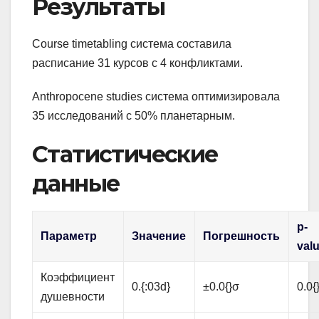
Результаты
Course timetabling система составила
расписание 31 курсов с 4 конфликтами.
Anthropocene studies система оптимизировала
35 исследований с 50% планетарным.
Статистические
данные
p-
Параметр
Значение
Погрешность
val
Коэффициент
0.{:03d}
±0.0{}σ
0.0{
душевности