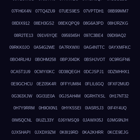
07FH6X4N
07TQ4ZU9
07UES9ES
07VPTDH1
08B99MM7
08DIX912
08EH3GS2
08EKQPQ9
08G6A3PD
08HJRZKG
08R2TE13
091V6YQE
0959345H
097C3BE4
09DI9AQ2
09RKK0JO
0A54G2WE
0A7RXWXI
0AG4NTTC
0AYXMFKC
0BO4RLHU
0BOHM258
0BPJ04DK
0BSHJVOT
0C9RGFN6
0CA5T1U9
0CMYI0KC
0D38QEGH
0DCJSPJ1
0DZMHHX1
0E9GCHCU
0EZ05K4R
0FFYUM84
0FLIL6GQ
0FXF2MUD
0G363XJW
0GI31E0A
0GJSAH4M
0GRH7XSL
0H17NT32
0H7Y9RRM
0H9OI0N1
0HYK5SEI
0IA5RSJ3
0IF4Y4UQ
0IM5QCNL
0IUZL33Y
0J6YMSQ9
0JAWX05J
0JMG9NJH
0JX5HAPI
0JXDX9ZM
0K8I19RD
0KA2KHRR
0KCE9EJG