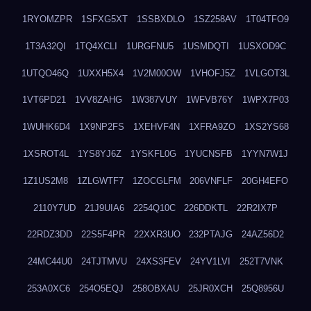
1RYOMZPR
1SFXG5XT
1SSBXDLO
1SZ258AV
1T04TFO9
1T3A32QI
1TQ4XCLI
1URGFNU5
1USMDQTI
1USXOD9C
1UTQO46Q
1UXXH5X4
1V2M00OW
1VHOFJ5Z
1VLGOT3L
1VT6PD21
1VV8ZAHG
1W387VUY
1WFVB76Y
1WPX7P03
1WUHK6D4
1X9NP2FS
1XEHVF4N
1XFRA9ZO
1XS2YS68
1XSROT4L
1YS8YJ6Z
1YSKFL0G
1YUCNSFB
1YYN7W1J
1Z1US2M8
1ZLGWTF7
1ZOCGLFM
206VNFLF
20GH4EFO
2110Y7UD
21J9UIA6
2254Q10C
226DDKTL
22R2IX7P
22RDZ3DD
22S5F4PR
22XXR3UO
232PTAJG
24AZ56D2
24MC44U0
24TJTMVU
24XS3FEV
24YV1LVI
252T7VNK
253A0XC6
254O5EQJ
258OBXAU
25JR0XCH
25Q8956U