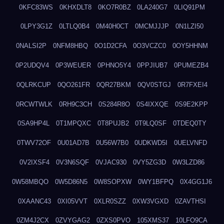
0KFC83WS
0KHXDLT8
0KO7R0BZ
0LA240G7
0LIQ91PM
0LPY3G1Z
0LTLQ0B4
0M40H0CT
0MCMJJJP
0N1LZI50
0NALSI2P
0NFM8HBQ
0O1D2CFA
0O3VCZC0
0OY5HHNM
0P2UDQV4
0P3WEUER
0PHNO5Y4
0PPJIUB7
0PUMEZB4
0QLRKCUP
0QO261FR
0QR27BKM
0QV0STGJ
0R7FXEI4
0RCWTWLK
0RH9C3CH
0S284R8O
0S4IXXQE
0S9E2KPP
0SA9HP4L
0T1MPQXC
0T8PUJB2
0T9LQ0SF
0TDEQ0TY
0TWV72OF
0U01AD7B
0U56W7B0
0UDKWD5I
0UELVNFD
0V2IXSF4
0V3N6SQF
0VJAC930
0VY5ZG3D
0W3LZD86
0W58MBQO
0W5D86N5
0W8SOPXW
0WY1BFPQ
0X4GG1J6
0XAANC43
0XI05VVT
0XLR0SZZ
0XW3VGXD
0ZAVTHSI
0ZM4J2CX
0ZVYGAG2
0ZXS0PVO
105XMS37
10LFO9CA