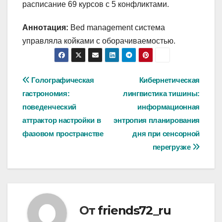
расписание 69 курсов с 5 конфликтами.
Аннотация:
Bed management система
управляла койками с оборачиваемостью.
Навигация
Голографическая
Кибернетическая
гастрономия:
лингвистика тишины:
по
поведенческий
информационная
записям
аттрактор настройки в
энтропия планирования
фазовом пространстве
дня при сенсорной
перегрузке
От
friends72_ru