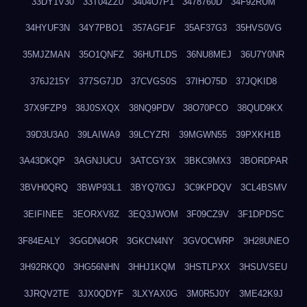
33DY1V30
33T04ZZ0
3404O7P1
3478760D
34F92RUM
34HYUF3N
34Y7PBO1
357AGF1F
35AF37G3
35HVS0VG
35MJZMAN
35O1QNFZ
36HUTLDS
36NU8MEJ
36U7Y0NR
376J215Y
377SG7JD
37CVGS0S
37IHO75D
37JQKID8
37X9FZP9
38J0SXQX
38NQ9PDV
38O70PCO
38QUD9KX
39D3U3A0
39LAIWA9
39LCYZRI
39MGWN55
39PXKH1B
3A43DKQP
3AGNJUCU
3ATCGY3X
3BKC9MX3
3BORDPAR
3BVH0QRQ
3BWP93L1
3BYQ70GJ
3C9KPDQV
3CL4BSMV
3EIFINEE
3EORXV8Z
3EQ3JWOM
3F09CZ9V
3F1DPDSC
3F84EALY
3GGDN4OR
3GKCN4NY
3GVOCWRP
3H28UNEO
3H92RKQ0
3HG56NHN
3HHJ1KQM
3HSTLPXX
3HSUVSEU
3JRQV2TE
3JX0QDYF
3LXYAX0G
3M0R5J0Y
3ME42K9J