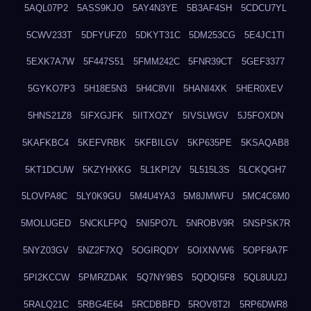
5AQL07P2
5ASS9KJO
5AY4N3YE
5B3AF4SH
5CDCU7YL
5CWV233T
5DFYUFZ0
5DKYT31C
5DM253CG
5E4JC1TI
5EXK7A7W
5F447S51
5FMM242C
5FNR39CT
5GEF3377
5GYKO7P3
5H18E5N3
5H4C8VII
5HANI4XK
5HER0XEV
5HNS21Z8
5IFXGJFK
5IITXOZY
5IVSLWGV
5J5FOXDN
5KAFKBC4
5KEFVRBK
5KFBILGV
5KP635PE
5KSAQAB8
5KT1DCUW
5KZYHXKG
5L1KPI2V
5L515L3S
5LCKQGH7
5LOVPA8C
5LY0K9GU
5M4U4YA3
5M8JMWFU
5MC4C6M0
5MOLUGED
5NCKLFPQ
5NI5PO7L
5NROBV9R
5NSPSK7R
5NYZ03GV
5NZ2F7XQ
5OGIRQDY
5OIXNVW6
5OPF8A7F
5PI2KCCW
5PMRZDAK
5Q7NY9BS
5QDQI5F8
5QL8UU2J
5RALQ21C
5RBG4E64
5RCDBBFD
5ROV8T2I
5RP6DWR8