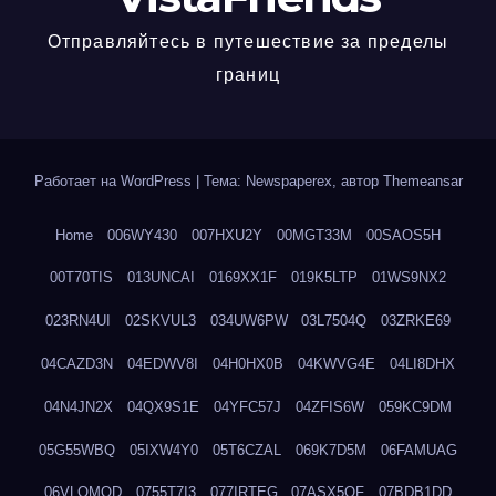
Отправляйтесь в путешествие за пределы
границ
Работает на WordPress
|
Тема: Newspaperex, автор
Themeansar
Home
006WY430
007HXU2Y
00MGT33M
00SAOS5H
00T70TIS
013UNCAI
0169XX1F
019K5LTP
01WS9NX2
023RN4UI
02SKVUL3
034UW6PW
03L7504Q
03ZRKE69
04CAZD3N
04EDWV8I
04H0HX0B
04KWVG4E
04LI8DHX
04N4JN2X
04QX9S1E
04YFC57J
04ZFIS6W
059KC9DM
05G55WBQ
05IXW4Y0
05T6CZAL
069K7D5M
06FAMUAG
06VLOMOD
0755T7I3
077IRTEG
07ASX5QF
07BDB1DD