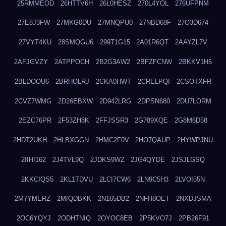
25RMMEOD
26HTTV6H
26L0HESZ
270L4YOL
276UFPNM
27E8J3FW
27MKG0DU
27MNQPU0
27NBD68F
27O3D674
27VYT4KU
28SMQGU6
299T1G15
2A01R6QT
2AAYZL7V
2AFJGVZY
2ATPPOCH
2B2G3AW2
2BFZFCNW
2BKKV1H5
2BLDOOU6
2BRHOLRJ
2CKA0HWT
2CRELPQI
2CSOTXFR
2CVZ7WMG
2D26EBXW
2D942LRG
2DPSN680
2DU7LORM
2EZC76PR
2F53ZH8K
2FFJSSR3
2G789XQE
2G8M6D58
2HDT2UKH
2HLBXGGN
2HMC2F0V
2HO7QAUP
2HYWPJNU
2IIHI162
2J4TVL9Q
2JDKS9WZ
2JG4QYDE
2JSJLGSQ
2KKCIQS5
2KL1TDVU
2LCI7CW6
2LN9C5H3
2LVOI55N
2M7YMERZ
2MIQDBKK
2N165DB2
2NFH8OET
2NXDJSMA
2OC6YQYJ
2ODHTNIQ
2OYOC8EB
2P5KVO7J
2PB26F91