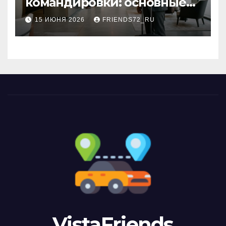
командировки: основные
критерии выбора
15 ИЮНЯ 2026
FRIENDS72_RU
VistaFriends