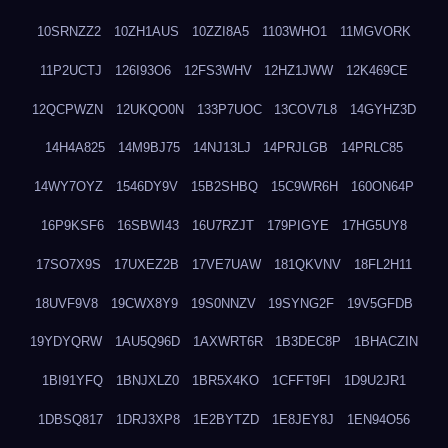
10SRNZZ2
10ZH1AUS
10ZZI8A5
1103WHO1
11MGVORK
11P2UCTJ
126I93O6
12FS3WHV
12HZ1JWW
12K469CE
12QCPWZN
12UKQO0N
133P7UOC
13COV7L8
14GYHZ3D
14H4A825
14M9BJ75
14NJ13LJ
14PRJLGB
14PRLC85
14WY7OYZ
1546DY9V
15B2SHBQ
15C9WR6H
160ON64P
16P9KSF6
16SBWI43
16U7RZJT
179PIGYE
17HG5UY8
17SO7X9S
17UXEZ2B
17VE7UAW
181QKVNV
18FL2H11
18UVF9V8
19CWX8Y9
19S0NNZV
19SYNG2F
19V5GFDB
19YDYQRW
1AU5Q96D
1AXWRT6R
1B3DEC8P
1BHACZIN
1BI91YFQ
1BNJXLZ0
1BR5X4KO
1CFFT9FI
1D9U2JR1
1DBSQ817
1DRJ3XP8
1E2BYTZD
1E8JEY8J
1EN94O56