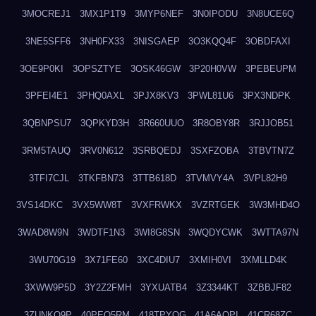
3MOCREJ1
3MX1P1T9
3MYP6NEF
3N0IPODU
3N8UCE6Q
3NE5SFF6
3NH0FX33
3NISGAEP
3O3KQQ4F
3OBDFAXI
3OE9P0KI
3OPSZTYE
3OSK46GW
3P20H0VW
3PEBEUPM
3PFEI4E1
3PHQ0AXL
3PJX8KV3
3PWL81U6
3PX3NDPK
3QBNPSU7
3QPKYD3H
3R660UUO
3R8OBY8R
3RJJOB51
3RM5TAUQ
3RV0N612
3SRBQEDJ
3SXFZOBA
3TBVTN7Z
3TFI7CJL
3TKFBN73
3TTB618D
3TVMVY4A
3VPL82H9
3VS14DKC
3VX5WW8T
3VXFRWKX
3VZRTGEK
3W3MHD4O
3WAD8W9N
3WDTF1N3
3WI8G8SN
3WQDYCWK
3WTTA97N
3WU70G19
3X71FE60
3XC4DIU7
3XMIH0VI
3XMLLD4K
3XWW9P5D
3Y2Z2FMH
3YXUATB4
3Z3344KT
3ZBBJF82
3ZUNKQ9P
40PEO5RM
418TPYOG
41A6AQPI
41CR68ZC