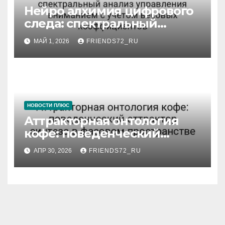
Нейро алхимия цифрового
следа: спектральный
анализ управления
МАЙ 1, 2026
FRIENDS72_RU
вниманием с учётом
весовых коэффициентов
НОВОСТИ ПЛЮС
Аттракторная онтология
кофе: поведенческий
аттрактор синтеза в
АПР 30, 2026
FRIENDS72_RU
фазовом пространстве