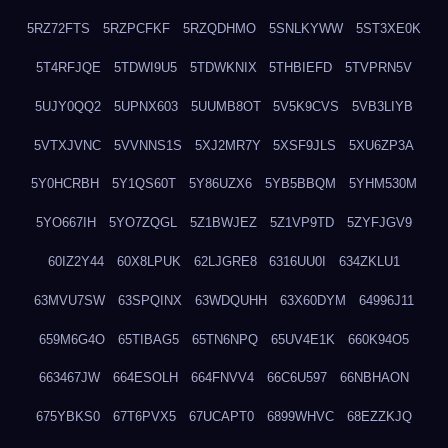
5RZ72FTS
5RZPCFKF
5RZQDHMO
5SNLKYWW
5ST3XE0K
5T4RFJQE
5TDWI9U5
5TDWKNIX
5THBIEFD
5TVPRN5V
5UJY0QQ2
5UPNX603
5UUMB8OT
5V5K9CVS
5VB3LIYB
5VTXJVNC
5VVNNS1S
5XJ2MR7Y
5XSF9JLS
5XU6ZP3A
5Y0HCRBH
5Y1QS60T
5Y86UZX6
5YB5BBQM
5YHM530M
5YO667IH
5YO7ZQGL
5Z1BWJEZ
5Z1VP9TD
5ZYFJGV9
60IZ2Y44
60X8LPUK
62LJGRE8
6316UU0I
634ZKLU1
63MVU7SW
63SPQINX
63WDQUHH
63X60DYM
64996J11
659M6G4O
65TIBAG5
65TN6NPQ
65UV4E1K
660K94O5
663467JW
664ESOLH
664FNVV4
66C6U597
66NBHAON
675YBKS0
67T6PVX5
67UCAPT0
6899WHVC
68EZZKJQ