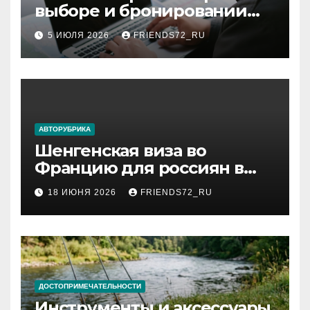
выборе и бронировании
авиабилетов
5 ИЮЛЯ 2026
FRIENDS72_RU
АВТОРУБРИКА
Шенгенская виза во
Францию для россиян в
2026 году: сроки от 3 дней
18 ИЮНЯ 2026
FRIENDS72_RU
и список необходимых
документов
ДОСТОПРИМЕЧАТЕЛЬНОСТИ
Инструменты и аксессуары