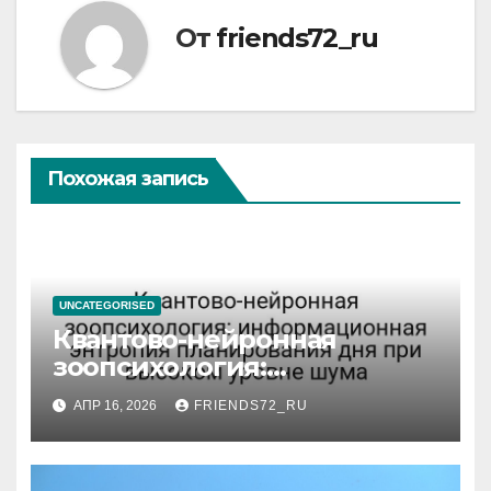
От
friends72_ru
Похожая запись
UNCATEGORISED
Квантово-нейронная
зоопсихология:
информационная энтропия
АПР 16, 2026
FRIENDS72_RU
планирования дня при
высоком уровне шума