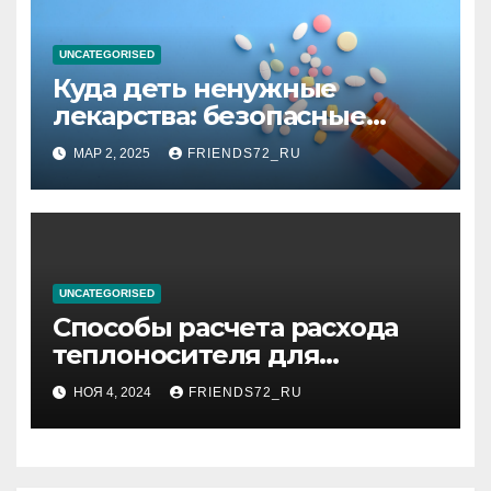
UNCATEGORISED
Куда деть ненужные
лекарства: безопасные
способы утилизации
МАР 2, 2025
FRIENDS72_RU
UNCATEGORISED
Способы расчета расхода
теплоносителя для
системы отопления
НОЯ 4, 2024
FRIENDS72_RU