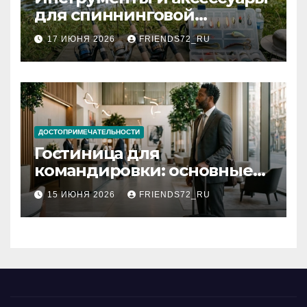
для спиннинговой
рыбалки: назначение и
17 ИЮНЯ 2026
FRIENDS72_RU
типы
ДОСТОПРИМЕЧАТЕЛЬНОСТИ
Гостиница для
командировки: основные
критерии выбора
15 ИЮНЯ 2026
FRIENDS72_RU