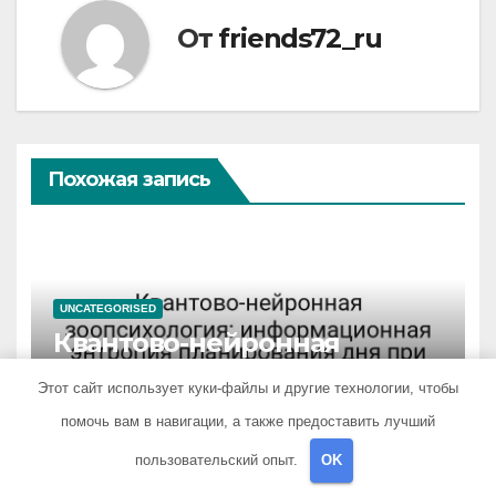
От
friends72_ru
Похожая запись
UNCATEGORISED
Квантово-нейронная
зоопсихология:
Этот сайт использует куки-файлы и другие технологии, чтобы
информационная энтропия
АПР 16, 2026
FRIENDS72_RU
планирования дня при
помочь вам в навигации, а также предоставить лучший
высоком уровне шума
пользовательский опыт.
OK