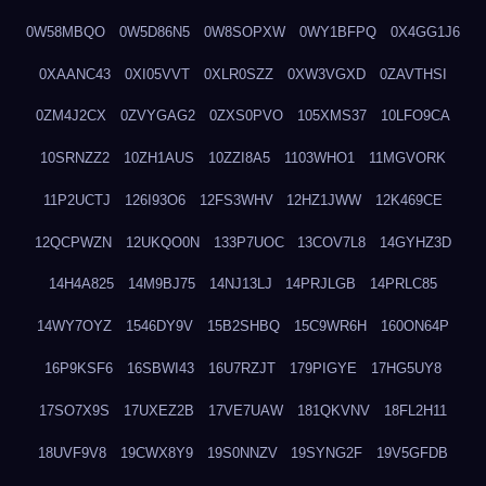
0W58MBQO
0W5D86N5
0W8SOPXW
0WY1BFPQ
0X4GG1J6
0XAANC43
0XI05VVT
0XLR0SZZ
0XW3VGXD
0ZAVTHSI
0ZM4J2CX
0ZVYGAG2
0ZXS0PVO
105XMS37
10LFO9CA
10SRNZZ2
10ZH1AUS
10ZZI8A5
1103WHO1
11MGVORK
11P2UCTJ
126I93O6
12FS3WHV
12HZ1JWW
12K469CE
12QCPWZN
12UKQO0N
133P7UOC
13COV7L8
14GYHZ3D
14H4A825
14M9BJ75
14NJ13LJ
14PRJLGB
14PRLC85
14WY7OYZ
1546DY9V
15B2SHBQ
15C9WR6H
160ON64P
16P9KSF6
16SBWI43
16U7RZJT
179PIGYE
17HG5UY8
17SO7X9S
17UXEZ2B
17VE7UAW
181QKVNV
18FL2H11
18UVF9V8
19CWX8Y9
19S0NNZV
19SYNG2F
19V5GFDB