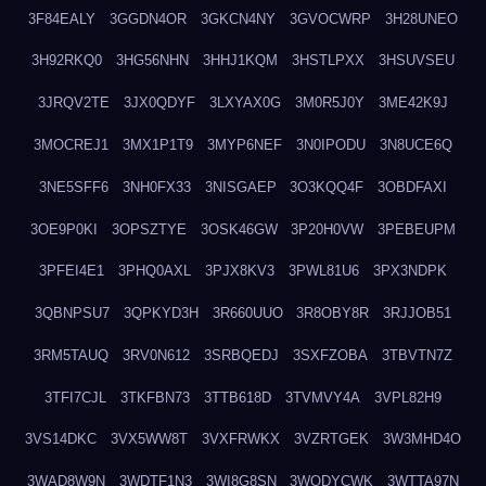
3F84EALY
3GGDN4OR
3GKCN4NY
3GVOCWRP
3H28UNEO
3H92RKQ0
3HG56NHN
3HHJ1KQM
3HSTLPXX
3HSUVSEU
3JRQV2TE
3JX0QDYF
3LXYAX0G
3M0R5J0Y
3ME42K9J
3MOCREJ1
3MX1P1T9
3MYP6NEF
3N0IPODU
3N8UCE6Q
3NE5SFF6
3NH0FX33
3NISGAEP
3O3KQQ4F
3OBDFAXI
3OE9P0KI
3OPSZTYE
3OSK46GW
3P20H0VW
3PEBEUPM
3PFEI4E1
3PHQ0AXL
3PJX8KV3
3PWL81U6
3PX3NDPK
3QBNPSU7
3QPKYD3H
3R660UUO
3R8OBY8R
3RJJOB51
3RM5TAUQ
3RV0N612
3SRBQEDJ
3SXFZOBA
3TBVTN7Z
3TFI7CJL
3TKFBN73
3TTB618D
3TVMVY4A
3VPL82H9
3VS14DKC
3VX5WW8T
3VXFRWKX
3VZRTGEK
3W3MHD4O
3WAD8W9N
3WDTF1N3
3WI8G8SN
3WQDYCWK
3WTTA97N