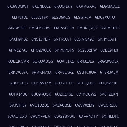
6K3WDMWT
6KDND60Z
6KOOILKY
6KPMGXPJ
6LGMA8OZ
6LI78JDL
6LL59T6X
6LSD5KCS
6LSGIF7V
6MC7XUTQ
6MNBISNE
6MRU4GHW
6MRWI2FW
6MUKQ2Q2
6N6MCPD2
6N8H9PB2
6NS1JPER
6NTR3U7I
6OXMG49D
6PHYGAFF
6PM1Z7A5
6PO2WC0X
6PPNPOF5
6Q23B2FW
6QE19FL3
6QEEKCMR
6QKOAUOS
6QVIJ1K1
6R431JL5
6RGMWOLX
6RKWC57X
6RMKNV3X
6RV8LARZ
6SBTC8OR
6T3R3AJM
6TKE2JE3
6TPRWJZM
6U06OJTH
6UJEQ0CF
6UQ42P16
6UTK14DG
6UU9ROQK
6UZUZF6L
6V4POCW2
6V6FZLKN
6VJVHI57
6VQ1DZQ1
6VZACB5E
6W0V02MY
6W1CRLU0
6WAOIUX0
6WJXFPEM
6WSY8NWU
6XFR4OTY
6XIHLDTU