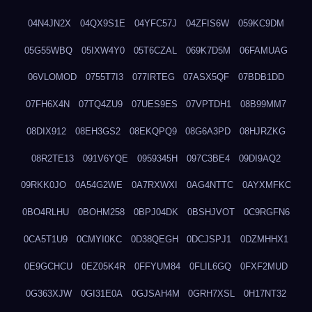
04N4JN2X
04QX9S1E
04YFC57J
04ZFIS6W
059KC9DM
05G55WBQ
05IXW4Y0
05T6CZAL
069K7D5M
06FAMUAG
06VLOMOD
0755T7I3
077IRTEG
07ASX5QF
07BDB1DD
07FH6X4N
07TQ4ZU9
07UES9ES
07VPTDH1
08B99MM7
08DIX912
08EH3GS2
08EKQPQ9
08G6A3PD
08HJRZKG
08R2TE13
091V6YQE
0959345H
097C3BE4
09DI9AQ2
09RKK0JO
0A54G2WE
0A7RXWXI
0AG4NTTC
0AYXMFKC
0BO4RLHU
0BOHM258
0BPJ04DK
0BSHJVOT
0C9RGFN6
0CA5T1U9
0CMYI0KC
0D38QEGH
0DCJSPJ1
0DZMHHX1
0E9GCHCU
0EZ05K4R
0FFYUM84
0FLIL6GQ
0FXF2MUD
0G363XJW
0GI31E0A
0GJSAH4M
0GRH7XSL
0H17NT32