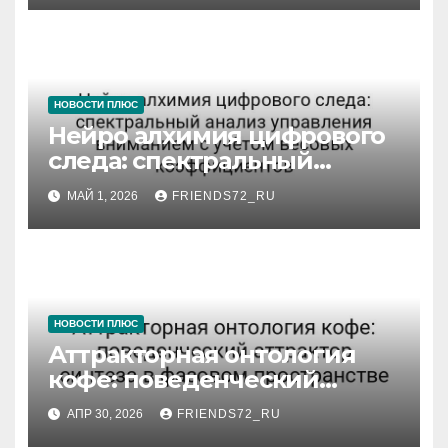
НОВОСТИ ПЛЮС
Нейро алхимия цифрового
следа: спектральный
анализ управления
МАЙ 1, 2026
FRIENDS72_RU
вниманием с учётом
весовых коэффициентов
НОВОСТИ ПЛЮС
Аттракторная онтология
кофе: поведенческий
аттрактор синтеза в
АПР 30, 2026
FRIENDS72_RU
фазовом пространстве