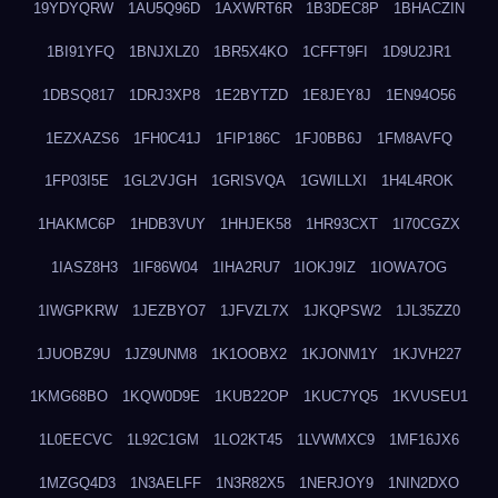
19YDYQRW
1AU5Q96D
1AXWRT6R
1B3DEC8P
1BHACZIN
1BI91YFQ
1BNJXLZ0
1BR5X4KO
1CFFT9FI
1D9U2JR1
1DBSQ817
1DRJ3XP8
1E2BYTZD
1E8JEY8J
1EN94O56
1EZXAZS6
1FH0C41J
1FIP186C
1FJ0BB6J
1FM8AVFQ
1FP03I5E
1GL2VJGH
1GRISVQA
1GWILLXI
1H4L4ROK
1HAKMC6P
1HDB3VUY
1HHJEK58
1HR93CXT
1I70CGZX
1IASZ8H3
1IF86W04
1IHA2RU7
1IOKJ9IZ
1IOWA7OG
1IWGPKRW
1JEZBYO7
1JFVZL7X
1JKQPSW2
1JL35ZZ0
1JUOBZ9U
1JZ9UNM8
1K1OOBX2
1KJONM1Y
1KJVH227
1KMG68BO
1KQW0D9E
1KUB22OP
1KUC7YQ5
1KVUSEU1
1L0EECVC
1L92C1GM
1LO2KT45
1LVWMXC9
1MF16JX6
1MZGQ4D3
1N3AELFF
1N3R82X5
1NERJOY9
1NIN2DXO