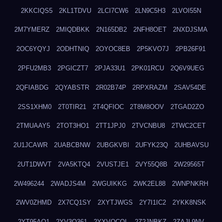
2KKCIQS5
2KL1TDVU
2LCI7CW6
2LN9C5H3
2LVOI55N
2M7YMERZ
2MIQDBKK
2N165DB2
2NFH8OET
2NXDJSMA
2OC6YQYJ
2ODHTNIQ
2OYOC8EB
2P5KVO7J
2PB26F91
2PFU2MB3
2PGICZT7
2PJA33U1
2PK01RCU
2Q6V9UEG
2QFIABDG
2QYABSTR
2R02B74P
2RPXRAZM
2SAV54DE
2SS1XHM0
2T0TIR21
2T4QFIOC
2T8M8OOV
2TGAD2ZO
2TMUAAY5
2TOT3HO1
2TT1JPJ0
2TVCNBU8
2TWC2CET
2U1JCAWR
2UABCBNW
2UBGKVBI
2UFYK23Q
2UHBAVSU
2UT1DWVT
2VA5KTQ4
2VUSTJE1
2VY55Q8B
2W29565T
2W496244
2WADJS4M
2WGUIKKG
2WK2EL88
2WNPNKRH
2WV0ZHMD
2X7CQ1SY
2XYTJWGS
2Y7I1IC2
2YKK8NSK
2YT95AO1
2YV3O361
2YXVOCOL
2Z2JNBKZ
2ZAJL9NV