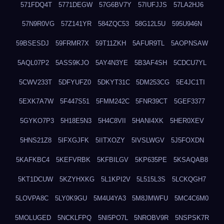
571FDQ4T
5771DEGW
57G6BV7Y
57IUFJJS
57LA2HJ6
57N9R0VG
57Z141YR
584ZQC53
58G12L5U
595U946N
59BSESDJ
59FRMR7X
59T11ZKH
5AFUR9TL
5AOPNSAW
5AQL07P2
5ASS9KJO
5AY4N3YE
5B3AF4SH
5CDCU7YL
5CWV233T
5DFYUFZ0
5DKYT31C
5DM253CG
5E4JC1TI
5EXK7A7W
5F447S51
5FMM242C
5FNR39CT
5GEF3377
5GYKO7P3
5H18E5N3
5H4C8VII
5HANI4XK
5HER0XEV
5HNS21Z8
5IFXGJFK
5IITXOZY
5IVSLWGV
5J5FOXDN
5KAFKBC4
5KEFVRBK
5KFBILGV
5KP635PE
5KSAQAB8
5KT1DCUW
5KZYHXKG
5L1KPI2V
5L515L3S
5LCKQGH7
5LOVPA8C
5LY0K9GU
5M4U4YA3
5M8JMWFU
5MC4C6M0
5MOLUGED
5NCKLFPQ
5NI5PO7L
5NROBV9R
5NSPSK7R