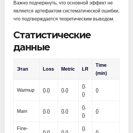
Важно подчеркнуть, что основной эффект не
является артефактом систематической ошибки,
что подтверждается теоретическим выводом.
Статистические
данные
Time
Этап
Loss
Metric
LR
(min)
{}.
Warmup
{}.{}
{}.{}
{}
{}
{}.
Main
{}.{}
{}.{}
{}
{}
Fine-
{}.
{}.{}
{}.{}
{}