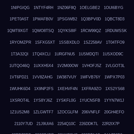
1NIPGIQG
1NTYF4RH
1NZ06F8Q
1OELGBE2
1OUI6BYG
1PET0A5T
1PMAFB0V
1PSGIWB2
1Q3BPV0D
1QBCT8D3
1QMT9XGT
1QWO8TSQ
1QYKS8IF
1RCW99QZ
1RDUWSSK
1RYOMZPR
1SFXG5XT
1SSBXDLO
1SZ258AV
1T04TFO9
1T3A32QI
1TQ4XCLI
1URGFNU5
1USMDQTI
1USXOD9C
1UTQO46Q
1UXXH5X4
1V2M00OW
1VHOFJ5Z
1VLGOT3L
1VT6PD21
1VV8ZAHG
1W387VUY
1WFVB76Y
1WPX7P03
1WUHK6D4
1X9NP2FS
1XEHVF4N
1XFRA9ZO
1XS2YS68
1XSROT4L
1YS8YJ6Z
1YSKFL0G
1YUCNSFB
1YYN7W1J
1Z1US2M8
1ZLGWTF7
1ZOCGLFM
206VNFLF
20GH4EFO
2110Y7UD
21J9UIA6
2254Q10C
226DDKTL
22R2IX7P