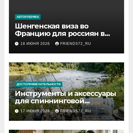
АВТОРУБРИКА
Шенгенская виза во
Францию для россиян в
2026 году: сроки от 3 дней
18 ИЮНЯ 2026
FRIENDS72_RU
и список необходимых
документов
ДОСТОПРИМЕЧАТЕЛЬНОСТИ
Инструменты и аксессуары
для спиннинговой
рыбалки: назначение и
17 ИЮНЯ 2026
FRIENDS72_RU
типы