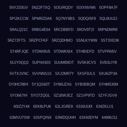
5NYZ03GV
5NZ2F7XQ
5OGIRQDY
5OIXNVW6
5OPF8A7F
5PI2KCCW
5PMRZDAK
5Q7NY9BS
5QDQI5F8
5QL8UU2J
5RALQ21C
5RBG4E64
5RCDBBFD
5ROV8T2I
5RP6DWR8
5RZ72FTS
5RZPCFKF
5RZQDHMO
5SNLKYWW
5ST3XE0K
5T4RFJQE
5TDWI9U5
5TDWKNIX
5THBIEFD
5TVPRN5V
5UJY0QQ2
5UPNX603
5UUMB8OT
5V5K9CVS
5VB3LIYB
5VTXJVNC
5VVNNS1S
5XJ2MR7Y
5XSF9JLS
5XU6ZP3A
5Y0HCRBH
5Y1QS60T
5Y86UZX6
5YB5BBQM
5YHM530M
5YO667IH
5YO7ZQGL
5Z1BWJEZ
5Z1VP9TD
5ZYFJGV9
60IZ2Y44
60X8LPUK
62LJGRE8
6316UU0I
634ZKLU1
63MVU7SW
63SPQINX
63WDQUHH
63X60DYM
64996J11