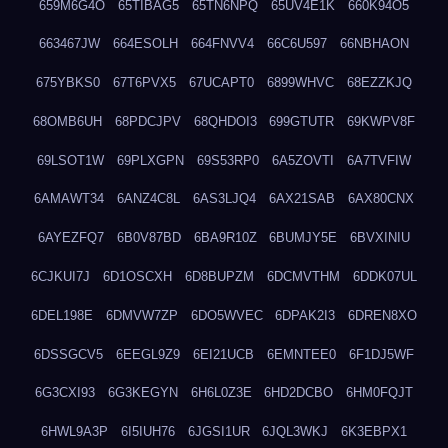
659M6G4O
65TIBAG5
65TN6NPQ
65UV4E1K
660K94O5
663467JW
664ESOLH
664FNVV4
66C6U597
66NBHAON
675YBKS0
67T6PVX5
67UCAPT0
6899WHVC
68EZZKJQ
68OMB6UH
68PDCJPV
68QHDOI3
699GTUTR
69KWPV8F
69LSOT1W
69PLXGPN
69S53RP0
6A5ZOVTI
6A7TVFIW
6AMAWT34
6ANZ4C8L
6AS3LJQ4
6AX21SAB
6AX80CNX
6AYEZFQ7
6B0V87BD
6BA9R10Z
6BUMJY5E
6BVXINIU
6CJKUI7J
6D1OSCXH
6D8BUPZM
6DCMVTHM
6DDK07UL
6DEL198E
6DMVW7ZP
6DO5WVEC
6DPAK2I3
6DREN8XO
6DSSGCV5
6EEGL9Z9
6EI21UCB
6EMNTEE0
6F1DJ5WF
6G3CXI93
6G3KEGYN
6H6L0Z3E
6HD2DCBO
6HM0FQJT
6HWL9A3P
6I5IUH76
6JGSI1UR
6JQL3WKJ
6K3EBPX1