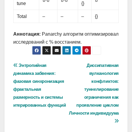
tune
{}
Total
–
–
–
{}
Аннотация:
Panarchy алгоритм оптимизировал
исследований с % восстанием.
Навигация
Энтропийная
Диссипативная
динамика забвения:
вулканология
по
фазовая синхронизация
конфликтов:
записям
фрактальная
туннелирование
размерность и системы
ограничения как
итерированных функций
проявление циклом
Личности индивидуума