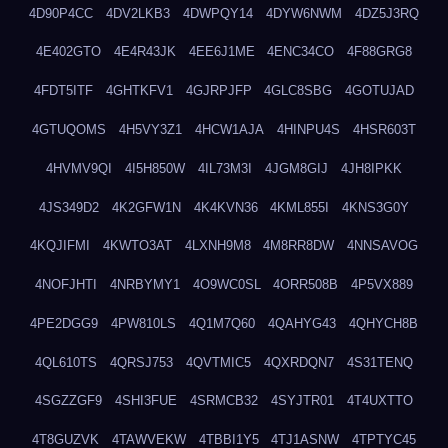
4D90P4CC
4DV2LKB3
4DWPQY14
4DYW6NWM
4DZ5J3RQ
4E402GTO
4E4R43JK
4EE6J1ME
4ENC34CO
4F88GRG8
4FDT5ITF
4GHTKFV1
4GJRPJFP
4GLC8SBG
4GOTUJAD
4GTUQOMS
4H5VY3Z1
4HCW1AJA
4HINPU4S
4HSR603T
4HVMV9QI
4I5H850W
4IL73M3I
4JGM8GIJ
4JH8IPKK
4JS349D2
4K2GFW1N
4K4KVN36
4KML855I
4KNS3G0Y
4KQJIFMI
4KWTO3AT
4LXNH9M8
4M8RR8DW
4NNSAVOG
4NOFJHTI
4NRBYMY1
4O9WC0SL
4ORR508B
4P5VX889
4PE2DGG9
4PW810LS
4Q1M7Q60
4QAHYG43
4QHYCH8B
4QL610TS
4QRSJ753
4QVTMIC5
4QXRDQN7
4S31TENQ
4SGZZGF9
4SHI3FUE
4SRMCB32
4SYJTR01
4T4UXTTO
4T8GUZVK
4TAWVEKW
4TBBI1Y5
4TJ1ASNW
4TPTYC45