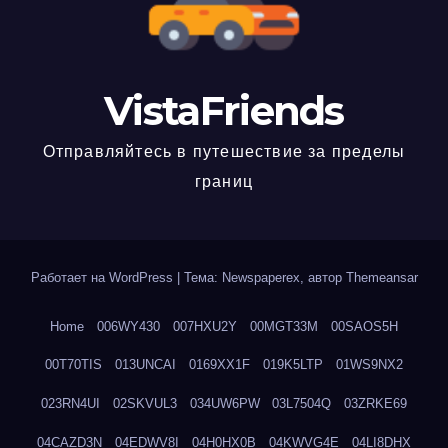
VistaFriends
Отправляйтесь в путешествие за пределы
границ
Работает на WordPress
|
Тема: Newspaperex, автор
Themeansar
Home
006WY430
007HXU2Y
00MGT33M
00SAOS5H
00T70TIS
013UNCAI
0169XX1F
019K5LTP
01WS9NX2
023RN4UI
02SKVUL3
034UW6PW
03L7504Q
03ZRKE69
04CAZD3N
04EDWV8I
04H0HX0B
04KWVG4E
04LI8DHX