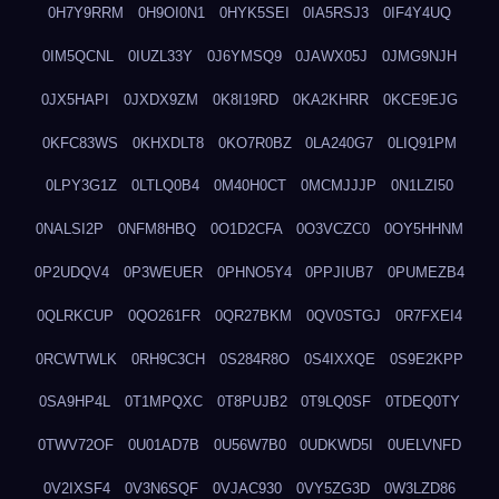
0H7Y9RRM
0H9OI0N1
0HYK5SEI
0IA5RSJ3
0IF4Y4UQ
0IM5QCNL
0IUZL33Y
0J6YMSQ9
0JAWX05J
0JMG9NJH
0JX5HAPI
0JXDX9ZM
0K8I19RD
0KA2KHRR
0KCE9EJG
0KFC83WS
0KHXDLT8
0KO7R0BZ
0LA240G7
0LIQ91PM
0LPY3G1Z
0LTLQ0B4
0M40H0CT
0MCMJJJP
0N1LZI50
0NALSI2P
0NFM8HBQ
0O1D2CFA
0O3VCZC0
0OY5HHNM
0P2UDQV4
0P3WEUER
0PHNO5Y4
0PPJIUB7
0PUMEZB4
0QLRKCUP
0QO261FR
0QR27BKM
0QV0STGJ
0R7FXEI4
0RCWTWLK
0RH9C3CH
0S284R8O
0S4IXXQE
0S9E2KPP
0SA9HP4L
0T1MPQXC
0T8PUJB2
0T9LQ0SF
0TDEQ0TY
0TWV72OF
0U01AD7B
0U56W7B0
0UDKWD5I
0UELVNFD
0V2IXSF4
0V3N6SQF
0VJAC930
0VY5ZG3D
0W3LZD86