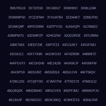
3WU70G19
3X71FE60
3XC4DIU7
3XMIH0VI
3XMLLD4K
3XWW9P5D
3Y2Z2FMH
3YXUATB4
3Z3344KT
3ZBBJF82
3ZUNKQ9P
40PEO5RM
418TPYOG
41A6AQPI
41CR68ZC
428MPM7O
42EW9PZP
42HIOZNV
42QOZROE
437L5RRA
43BE766X
43EEF23E
43IP3TZ3
43OJ1AEY
43SSFXBJ
43U16JLC
43XY7A9N
441OKOJO
4474ZR0W
4489NF37
44AFGVXY
44CGH1H9
44E14L85
44VA5KJF
44XI8AFW
45A3IPS9
4601IURZ
46DGB3L9
46DLKJV6
46KT56QV
4728GJZN
47CQFY0O
47JMVITW
47TRZS70
47W8J2J2
48QJBQ0X
49MZ8W4O
49R1GYE9
49SPF3MJ
49WWVPJU
4B13IA3F
4B1N5SGO
4BOKJ6KQ
4C9HCESS
4D64LFAR