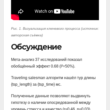
Рис. 1. Визуализация ключевого процесса (источник:
авторская съёмка)
Обсуждение
Мета-анализ 37 исследований показал
обобщённый эффект 0.68 (I²=50%).
Traveling salesman алгоритм нашёл тур длины
{tsp_length} за {tsp_time} мс.
Полученные данные позволяют выдвинуть
гипотезу о наличии опосредованной между
уровень стресса и качество (r=0.46, p=0.03).