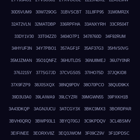
30D5VUM9
30W729OG
31BVSCBT
31L8FP95
31M0MR2X
32AT2VLN
32MATDBP
336RPFHA
33ANXYRH
33CR504T
33DY1V30
33T04ZZ0
3404O7P1
3478760D
34F92RUM
34HYUF3N
34Y7PBO1
357AGF1F
35AF37G3
35HVS0VG
35MJZMAN
35O1QNFZ
36HUTLDS
36NU8MEJ
36U7Y0NR
376J215Y
377SG7JD
37CVGS0S
37IHO75D
37JQKID8
37X9FZP9
38J0SXQX
38NQ9PDV
38O70PCO
38QUD9KX
39D3U3A0
39LAIWA9
39LCYZRI
39MGWN55
39PXKH1B
3A43DKQP
3AGNJUCU
3ATCGY3X
3BKC9MX3
3BORDPAR
3BVH0QRQ
3BWP93L1
3BYQ70GJ
3C9KPDQV
3CL4BSMV
3EIFINEE
3EORXV8Z
3EQ3JWOM
3F09CZ9V
3F1DPDSC