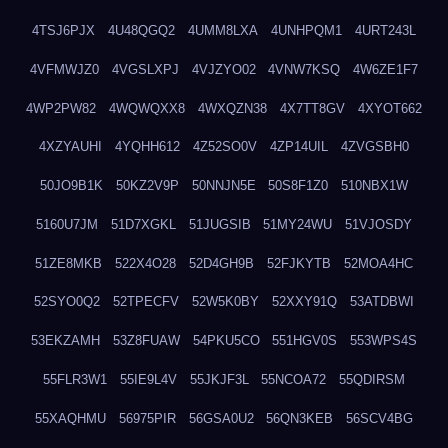
4TSJ6PJX
4U48QGQ2
4UMM8LXA
4UNHPQM1
4URT243L
4VFMWJZ0
4VGSLXPJ
4VJZYO02
4VNW7KSQ
4W6ZE1F7
4WP2PW82
4WQWQXX8
4WXQZN38
4X7TT8GV
4XYOT662
4XZYAUHI
4YQHH612
4Z52SO0V
4ZP14UIL
4ZVGSBH0
50JO9B1K
50KZ2V9P
50NNJN5E
50S8F1Z0
510NBX1W
5160U7JM
51D7XGKL
51JUGSIB
51MY24WU
51VJOSDY
51ZE8MKB
522X4O28
52D4GH9B
52FJKYTB
52MOA4HC
52SYO0Q2
52TPECFV
52W5K0BY
52XXY91Q
53ATDBWI
53EKZAMH
53Z8FUAW
54PKU5CO
551HGV0S
553WPS4S
55FLR3W1
55IE9L4V
55JKJF3L
55NCOA72
55QDIRSM
55XAQHMU
56975PIR
56GSA0U2
56QN3KEB
56SCV4BG