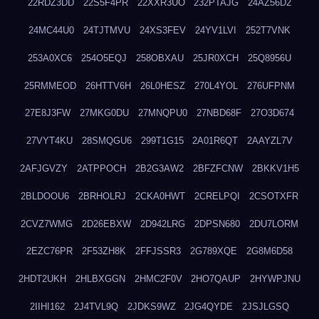
22RDZ3DD
22S5F4PR
22XXR3UO
232PTAJG
24AZ56D2
24MC44U0
24TJTMVU
24XS3FEV
24YV1LVI
252T7VNK
253A0XC6
254O5EQJ
258OBXAU
25JR0XCH
25Q8956U
25RMMEOD
26HTTV6H
26L0HESZ
270L4YOL
276UFPNM
27E8J3FW
27MKG0DU
27MNQPU0
27NBD68F
27O3D674
27VYT4KU
28SMQGU6
299T1G15
2A01R6QT
2AAYZL7V
2AFJGVZY
2ATPPOCH
2B2G3AW2
2BFZFCNW
2BKKV1H5
2BLDOOU6
2BRHOLRJ
2CKA0HWT
2CRELPQI
2CSOTXFR
2CVZ7WMG
2D26EBXW
2D942LRG
2DPSN680
2DU7LORM
2EZC76PR
2F53ZH8K
2FFJSSR3
2G789XQE
2G8M6D58
2HDT2UKH
2HLBXGGN
2HMC2F0V
2HO7QAUP
2HYWPJNU
2IIHI162
2J4TVL9Q
2JDKS9WZ
2JG4QYDE
2JSJLGSQ