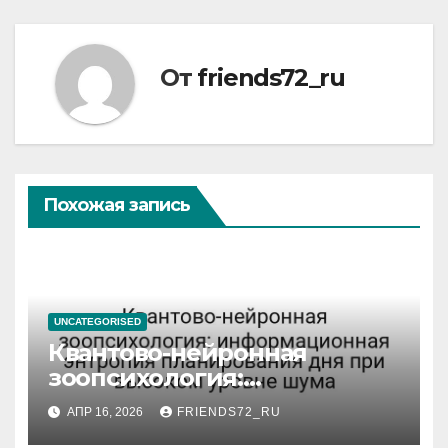
От
friends72_ru
Похожая запись
UNCATEGORISED
Квантово-нейронная
зоопсихология:
информационная энтропия
АПР 16, 2026
FRIENDS72_RU
планирования дня при