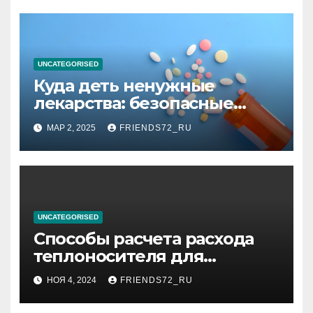
высоком уровне шума
UNCATEGORISED
Куда деть ненужные
лекарства: безопасные
способы утилизации
МАР 2, 2025
FRIENDS72_RU
UNCATEGORISED
Способы расчета расхода
теплоносителя для
системы отопления
НОЯ 4, 2024
FRIENDS72_RU