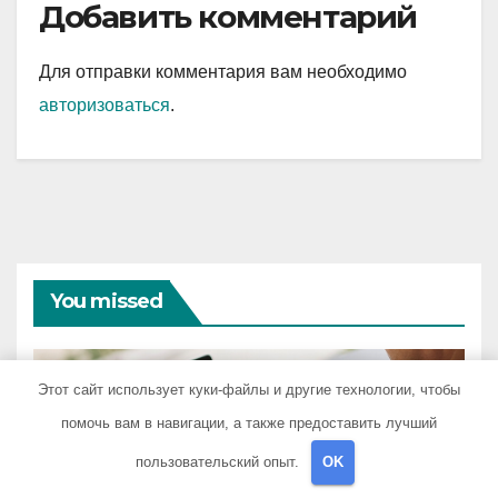
Добавить комментарий
Для отправки комментария вам необходимо
авторизоваться
.
You missed
Этот сайт использует куки-файлы и другие технологии, чтобы
помочь вам в навигации, а также предоставить лучший
АВТОРУБРИКА
Советы и приемы при
пользовательский опыт.
OK
выборе и бронировании