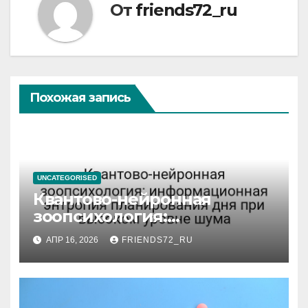
От
friends72_ru
Похожая запись
UNCATEGORISED
Квантово-нейронная
зоопсихология:
информационная энтропия
АПР 16, 2026
FRIENDS72_RU
планирования дня при
высоком уровне шума