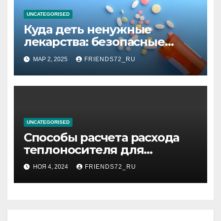
UNCATEGORISED
Куда деть ненужные
лекарства: безопасные
способы утилизации
МАР 2, 2025
FRIENDS72_RU
UNCATEGORISED
Способы расчета расхода
теплоносителя для
системы отопления
НОЯ 4, 2024
FRIENDS72_RU