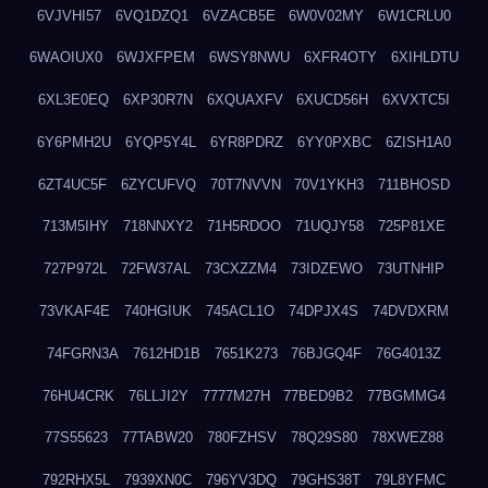
6VJVHI57
6VQ1DZQ1
6VZACB5E
6W0V02MY
6W1CRLU0
6WAOIUX0
6WJXFPEM
6WSY8NWU
6XFR4OTY
6XIHLDTU
6XL3E0EQ
6XP30R7N
6XQUAXFV
6XUCD56H
6XVXTC5I
6Y6PMH2U
6YQP5Y4L
6YR8PDRZ
6YY0PXBC
6ZISH1A0
6ZT4UC5F
6ZYCUFVQ
70T7NVVN
70V1YKH3
711BHOSD
713M5IHY
718NNXY2
71H5RDOO
71UQJY58
725P81XE
727P972L
72FW37AL
73CXZZM4
73IDZEWO
73UTNHIP
73VKAF4E
740HGIUK
745ACL1O
74DPJX4S
74DVDXRM
74FGRN3A
7612HD1B
7651K273
76BJGQ4F
76G4013Z
76HU4CRK
76LLJI2Y
7777M27H
77BED9B2
77BGMMG4
77S55623
77TABW20
780FZHSV
78Q29S80
78XWEZ88
792RHX5L
7939XN0C
796YV3DQ
79GHS38T
79L8YFMC