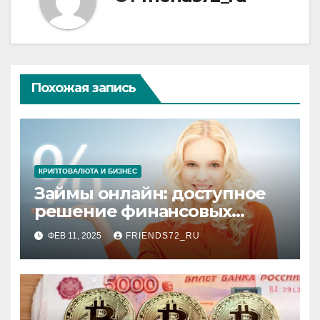
Похожая запись
КРИПТОВАЛЮТА И БИЗНЕС
Займы онлайн: доступное
решение финансовых
потребностей
ФЕВ 11, 2025
FRIENDS72_RU