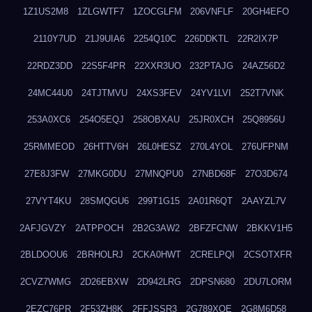
1Z1US2M8
1ZLGWTF7
1ZOCGLFM
206VNFLF
20GH4EFO
2110Y7UD
21J9UIA6
2254Q10C
226DDKTL
22R2IX7P
22RDZ3DD
22S5F4PR
22XXR3UO
232PTAJG
24AZ56D2
24MC44U0
24TJTMVU
24XS3FEV
24YV1LVI
252T7VNK
253A0XC6
254O5EQJ
258OBXAU
25JR0XCH
25Q8956U
25RMMEOD
26HTTV6H
26L0HESZ
270L4YOL
276UFPNM
27E8J3FW
27MKG0DU
27MNQPU0
27NBD68F
27O3D674
27VYT4KU
28SMQGU6
299T1G15
2A01R6QT
2AAYZL7V
2AFJGVZY
2ATPPOCH
2B2G3AW2
2BFZFCNW
2BKKV1H5
2BLDOOU6
2BRHOLRJ
2CKA0HWT
2CRELPQI
2CSOTXFR
2CVZ7WMG
2D26EBXW
2D942LRG
2DPSN680
2DU7LORM
2EZC76PR
2F53ZH8K
2FFJSSR3
2G789XQE
2G8M6D58