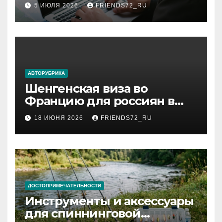
авиабилетов
5 ИЮЛЯ 2026
FRIENDS72_RU
АВТОРУБРИКА
Шенгенская виза во
Францию для россиян в
2026 году: сроки от 3 дней
18 ИЮНЯ 2026
FRIENDS72_RU
и список необходимых
документов
ДОСТОПРИМЕЧАТЕЛЬНОСТИ
Инструменты и аксессуары
для спиннинговой