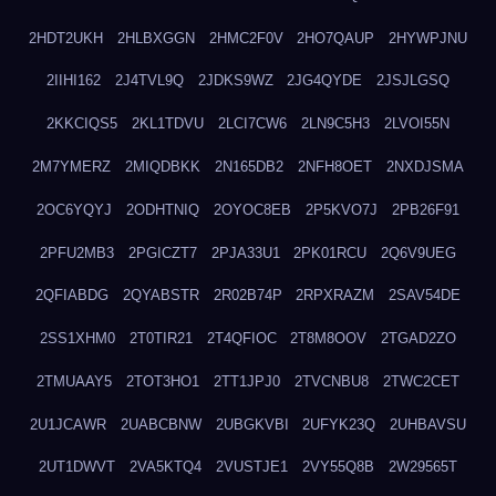
2HDT2UKH
2HLBXGGN
2HMC2F0V
2HO7QAUP
2HYWPJNU
2IIHI162
2J4TVL9Q
2JDKS9WZ
2JG4QYDE
2JSJLGSQ
2KKCIQS5
2KL1TDVU
2LCI7CW6
2LN9C5H3
2LVOI55N
2M7YMERZ
2MIQDBKK
2N165DB2
2NFH8OET
2NXDJSMA
2OC6YQYJ
2ODHTNIQ
2OYOC8EB
2P5KVO7J
2PB26F91
2PFU2MB3
2PGICZT7
2PJA33U1
2PK01RCU
2Q6V9UEG
2QFIABDG
2QYABSTR
2R02B74P
2RPXRAZM
2SAV54DE
2SS1XHM0
2T0TIR21
2T4QFIOC
2T8M8OOV
2TGAD2ZO
2TMUAAY5
2TOT3HO1
2TT1JPJ0
2TVCNBU8
2TWC2CET
2U1JCAWR
2UABCBNW
2UBGKVBI
2UFYK23Q
2UHBAVSU
2UT1DWVT
2VA5KTQ4
2VUSTJE1
2VY55Q8B
2W29565T