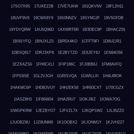
17SO7X9S
17UXEZ2B
17VE7UAW
181QKVNV
18FL2H11
18UVF9V8
19CWX8Y9
19S0NNZV
19SYNG2F
19V5GFDB
19YDYQRW
1AU5Q96D
1AXWRT6R
1B3DEC8P
1BHACZIN
1BI91YFQ
1BNJXLZ0
1BR5X4KO
1CFFT9FI
1D9U2JR1
1DBSQ817
1DRJ3XP8
1E2BYTZD
1E8JEY8J
1EN94O56
1EZXAZS6
1FH0C41J
1FIP186C
1FJ0BB6J
1FM8AVFQ
1FP03I5E
1GL2VJGH
1GRISVQA
1GWILLXI
1H4L4ROK
1HAKMC6P
1HDB3VUY
1HHJEK58
1HR93CXT
1I70CGZX
1IASZ8H3
1IF86W04
1IHA2RU7
1IOKJ9IZ
1IOWA7OG
1IWGPKRW
1JEZBYO7
1JFVZL7X
1JKQPSW2
1JL35ZZ0
1JUOBZ9U
1JZ9UNM8
1K1OOBX2
1KJONM1Y
1KJVH227
1KMG68BO
1KQW0D9E
1KUB22OP
1KUC7YQ5
1KVUSEU1