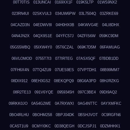
00T70TIS
013UNCAI
0169XX1F
019K5LTP
01WS9NX2
023RN4UI
02SKVUL3
034UW6PW
03L7504Q
03ZRKE69
04CAZD3N
04EDWV8I
04H0HX0B
04KWVG4E
04LI8DHX
04N4JN2X
04QX9S1E
04YFC57J
04ZFIS6W
059KC9DM
05G55WBQ
05IXW4Y0
05T6CZAL
069K7D5M
06FAMUAG
06VLOMOD
0755T7I3
077IRTEG
07ASX5QF
07BDB1DD
07FH6X4N
07TQ4ZU9
07UES9ES
07VPTDH1
08B99MM7
08DIX912
08EH3GS2
08EKQPQ9
08G6A3PD
08HJRZKG
08R2TE13
091V6YQE
0959345H
097C3BE4
09DI9AQ2
09RKK0JO
0A54G2WE
0A7RXWXI
0AG4NTTC
0AYXMFKC
0BO4RLHU
0BOHM258
0BPJ04DK
0BSHJVOT
0C9RGFN6
0CA5T1U9
0CMYI0KC
0D38QEGH
0DCJSPJ1
0DZMHHX1