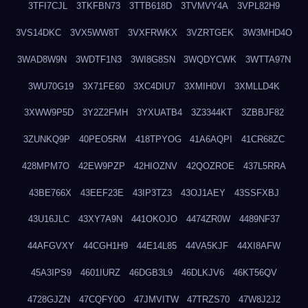
3TFI7CJL
3TKFBN73
3TTB618D
3TVMVY4A
3VPL82H9
3VS14DKC
3VX5WW8T
3VXFRWKX
3VZRTGEK
3W3MHD4O
3WAD8W9N
3WDTF1N3
3WI8G8SN
3WQDYCWK
3WTTA97N
3WU70G19
3X71FE60
3XC4DIU7
3XMIH0VI
3XMLLD4K
3XWW9P5D
3Y2Z2FMH
3YXUATB4
3Z3344KT
3ZBBJF82
3ZUNKQ9P
40PEO5RM
418TPYOG
41A6AQPI
41CR68ZC
428MPM7O
42EW9PZP
42HIOZNV
42QOZROE
437L5RRA
43BE766X
43EEF23E
43IP3TZ3
43OJ1AEY
43SSFXBJ
43U16JLC
43XY7A9N
441OKOJO
4474ZR0W
4489NF37
44AFGVXY
44CGH1H9
44E14L85
44VA5KJF
44XI8AFW
45A3IPS9
4601IURZ
46DGB3L9
46DLKJV6
46KT56QV
4728GJZN
47CQFY0O
47JMVITW
47TRZS70
47W8J2J2