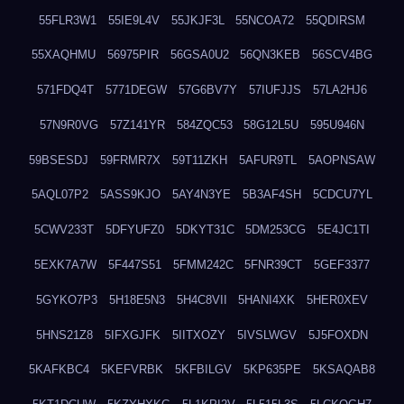
55FLR3W1
55IE9L4V
55JKJF3L
55NCOA72
55QDIRSM
55XAQHMU
56975PIR
56GSA0U2
56QN3KEB
56SCV4BG
571FDQ4T
5771DEGW
57G6BV7Y
57IUFJJS
57LA2HJ6
57N9R0VG
57Z141YR
584ZQC53
58G12L5U
595U946N
59BSESDJ
59FRMR7X
59T11ZKH
5AFUR9TL
5AOPNSAW
5AQL07P2
5ASS9KJO
5AY4N3YE
5B3AF4SH
5CDCU7YL
5CWV233T
5DFYUFZ0
5DKYT31C
5DM253CG
5E4JC1TI
5EXK7A7W
5F447S51
5FMM242C
5FNR39CT
5GEF3377
5GYKO7P3
5H18E5N3
5H4C8VII
5HANI4XK
5HER0XEV
5HNS21Z8
5IFXGJFK
5IITXOZY
5IVSLWGV
5J5FOXDN
5KAFKBC4
5KEFVRBK
5KFBILGV
5KP635PE
5KSAQAB8