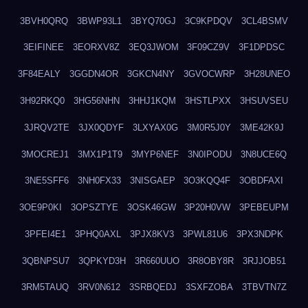
3BVH0QRQ
3BWP93L1
3BYQ70GJ
3C9KPDQV
3CL4BSMV
3EIFINEE
3EORXV8Z
3EQ3JWOM
3F09CZ9V
3F1DPDSC
3F84EALY
3GGDN4OR
3GKCN4NY
3GVOCWRP
3H28UNEO
3H92RKQ0
3HG56NHN
3HHJ1KQM
3HSTLPXX
3HSUVSEU
3JRQV2TE
3JX0QDYF
3LXYAX0G
3M0R5J0Y
3ME42K9J
3MOCREJ1
3MX1P1T9
3MYP6NEF
3N0IPODU
3N8UCE6Q
3NE5SFF6
3NH0FX33
3NISGAEP
3O3KQQ4F
3OBDFAXI
3OE9P0KI
3OPSZTYE
3OSK46GW
3P20H0VW
3PEBEUPM
3PFEI4E1
3PHQ0AXL
3PJX8KV3
3PWL81U6
3PX3NDPK
3QBNPSU7
3QPKYD3H
3R660UUO
3R8OBY8R
3RJJOB51
3RM5TAUQ
3RV0N612
3SRBQEDJ
3SXFZOBA
3TBVTN7Z