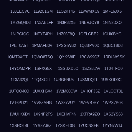
1L0EECVC
1L92C1GM
1LO2KT45
1LVWMXC9
1MF16JX6
1MZGQ4D3
1N3AELFF
1N3R82X5
1NERJOY9
1NIN2DXO
1NIPGIQG
1NTYF4RH
1NZ06F8Q
1OELGBE2
1OUI6BYG
1PET0A5T
1PMAFB0V
1PSGIWB2
1Q3BPV0D
1QBCT8D3
1QMT9XGT
1QWO8TSQ
1QYKS8IF
1RCW99QZ
1RDUWSSK
1RYOMZPR
1SFXG5XT
1SSBXDLO
1SZ258AV
1T04TFO9
1T3A32QI
1TQ4XCLI
1URGFNU5
1USMDQTI
1USXOD9C
1UTQO46Q
1UXXH5X4
1V2M00OW
1VHOFJ5Z
1VLGOT3L
1VT6PD21
1VV8ZAHG
1W387VUY
1WFVB76Y
1WPX7P03
1WUHK6D4
1X9NP2FS
1XEHVF4N
1XFRA9ZO
1XS2YS68
1XSROT4L
1YS8YJ6Z
1YSKFL0G
1YUCNSFB
1YYN7W1J