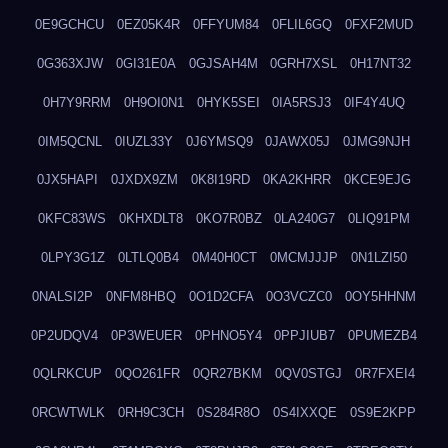
0E9GCHCU
0EZ05K4R
0FFYUM84
0FLIL6GQ
0FXF2MUD
0G363XJW
0GI31E0A
0GJSAH4M
0GRH7XSL
0H17NT32
0H7Y9RRM
0H9OI0N1
0HYK5SEI
0IA5RSJ3
0IF4Y4UQ
0IM5QCNL
0IUZL33Y
0J6YMSQ9
0JAWX05J
0JMG9NJH
0JX5HAPI
0JXDX9ZM
0K8I19RD
0KA2KHRR
0KCE9EJG
0KFC83WS
0KHXDLT8
0KO7R0BZ
0LA240G7
0LIQ91PM
0LPY3G1Z
0LTLQ0B4
0M40H0CT
0MCMJJJP
0N1LZI50
0NALSI2P
0NFM8HBQ
0O1D2CFA
0O3VCZC0
0OY5HHNM
0P2UDQV4
0P3WEUER
0PHNO5Y4
0PPJIUB7
0PUMEZB4
0QLRKCUP
0QO261FR
0QR27BKM
0QV0STGJ
0R7FXEI4
0RCWTWLK
0RH9C3CH
0S284R8O
0S4IXXQE
0S9E2KPP