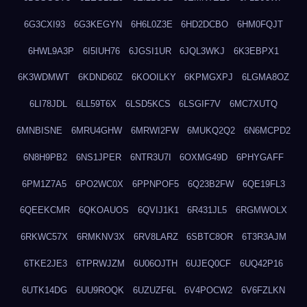
6G3CXI93
6G3KEGYN
6H6L0Z3E
6HD2DCBO
6HM0FQJT
6HWL9A3P
6I5IUH76
6JGSI1UR
6JQL3WKJ
6K3EBPX1
6K3WDMWT
6KDND60Z
6KOOILKY
6KPMGXPJ
6LGMA8OZ
6LI78JDL
6LL59T6X
6LSD5KCS
6LSGIF7V
6MC7XUTQ
6MNBISNE
6MRU4GHW
6MRWI2FW
6MUKQ2Q2
6N6MCPD2
6N8H9PB2
6NS1JPER
6NTR3U7I
6OXMG49D
6PHYGAFF
6PM1Z7A5
6PO2WC0X
6PPNPOF5
6Q23B2FW
6QE19FL3
6QEEKCMR
6QKOAUOS
6QVIJ1K1
6R431JL5
6RGMWOLX
6RKWC57X
6RMKNV3X
6RV8LARZ
6SBTC8OR
6T3R3AJM
6TKE2JE3
6TPRWJZM
6U06OJTH
6UJEQ0CF
6UQ42P16
6UTK14DG
6UU9ROQK
6UZUZF6L
6V4POCW2
6V6FZLKN