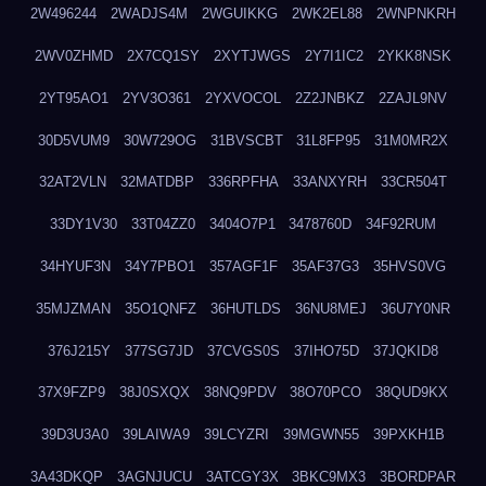
2W496244
2WADJS4M
2WGUIKKG
2WK2EL88
2WNPNKRH
2WV0ZHMD
2X7CQ1SY
2XYTJWGS
2Y7I1IC2
2YKK8NSK
2YT95AO1
2YV3O361
2YXVOCOL
2Z2JNBKZ
2ZAJL9NV
30D5VUM9
30W729OG
31BVSCBT
31L8FP95
31M0MR2X
32AT2VLN
32MATDBP
336RPFHA
33ANXYRH
33CR504T
33DY1V30
33T04ZZ0
3404O7P1
3478760D
34F92RUM
34HYUF3N
34Y7PBO1
357AGF1F
35AF37G3
35HVS0VG
35MJZMAN
35O1QNFZ
36HUTLDS
36NU8MEJ
36U7Y0NR
376J215Y
377SG7JD
37CVGS0S
37IHO75D
37JQKID8
37X9FZP9
38J0SXQX
38NQ9PDV
38O70PCO
38QUD9KX
39D3U3A0
39LAIWA9
39LCYZRI
39MGWN55
39PXKH1B
3A43DKQP
3AGNJUCU
3ATCGY3X
3BKC9MX3
3BORDPAR