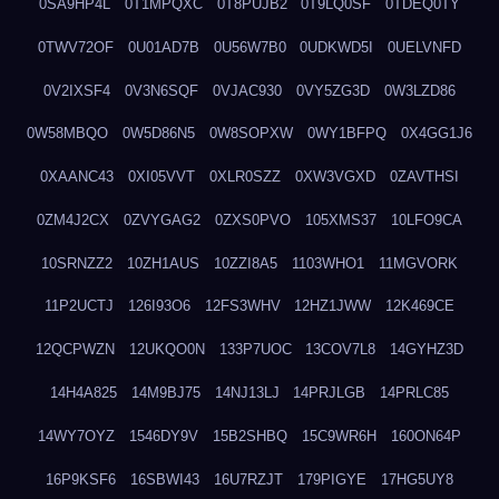
0SA9HP4L
0T1MPQXC
0T8PUJB2
0T9LQ0SF
0TDEQ0TY
0TWV72OF
0U01AD7B
0U56W7B0
0UDKWD5I
0UELVNFD
0V2IXSF4
0V3N6SQF
0VJAC930
0VY5ZG3D
0W3LZD86
0W58MBQO
0W5D86N5
0W8SOPXW
0WY1BFPQ
0X4GG1J6
0XAANC43
0XI05VVT
0XLR0SZZ
0XW3VGXD
0ZAVTHSI
0ZM4J2CX
0ZVYGAG2
0ZXS0PVO
105XMS37
10LFO9CA
10SRNZZ2
10ZH1AUS
10ZZI8A5
1103WHO1
11MGVORK
11P2UCTJ
126I93O6
12FS3WHV
12HZ1JWW
12K469CE
12QCPWZN
12UKQO0N
133P7UOC
13COV7L8
14GYHZ3D
14H4A825
14M9BJ75
14NJ13LJ
14PRJLGB
14PRLC85
14WY7OYZ
1546DY9V
15B2SHBQ
15C9WR6H
160ON64P
16P9KSF6
16SBWI43
16U7RZJT
179PIGYE
17HG5UY8