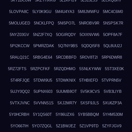
5KT1DCUW
5KZYHXKG
5L1KPI2V
5L515L3S
5LCKQGH7
5LOVPA8C
5LY0K9GU
5M4U4YA3
5M8JMWFU
5MC4C6M0
5MOLUGED
5NCKLFPQ
5NI5PO7L
5NROBV9R
5NSPSK7R
5NYZ03GV
5NZ2F7XQ
5OGIRQDY
5OIXNVW6
5OPF8A7F
5PI2KCCW
5PMRZDAK
5Q7NY9BS
5QDQI5F8
5QL8UU2J
5RALQ21C
5RBG4E64
5RCDBBFD
5ROV8T2I
5RP6DWR8
5RZ72FTS
5RZPCFKF
5RZQDHMO
5SNLKYWW
5ST3XE0K
5T4RFJQE
5TDWI9U5
5TDWKNIX
5THBIEFD
5TVPRN5V
5UJY0QQ2
5UPNX603
5UUMB8OT
5V5K9CVS
5VB3LIYB
5VTXJVNC
5VVNNS1S
5XJ2MR7Y
5XSF9JLS
5XU6ZP3A
5Y0HCRBH
5Y1QS60T
5Y86UZX6
5YB5BBQM
5YHM530M
5YO667IH
5YO7ZQGL
5Z1BWJEZ
5Z1VP9TD
5ZYFJGV9