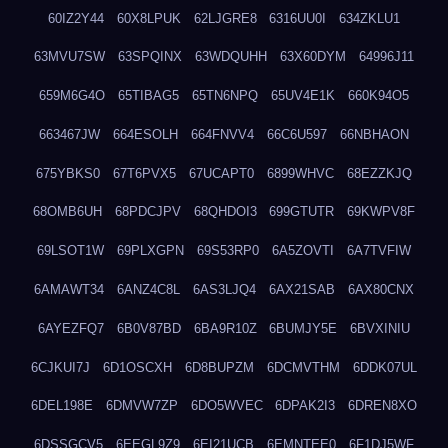
60IZ2Y44
60X8LPUK
62LJGRE8
6316UU0I
634ZKLU1
63MVU7SW
63SPQINX
63WDQUHH
63X60DYM
64996J11
659M6G4O
65TIBAG5
65TN6NPQ
65UV4E1K
660K94O5
663467JW
664ESOLH
664FNVV4
66C6U597
66NBHAON
675YBKS0
67T6PVX5
67UCAPT0
6899WHVC
68EZZKJQ
68OMB6UH
68PDCJPV
68QHDOI3
699GTUTR
69KWPV8F
69LSOT1W
69PLXGPN
69S53RP0
6A5ZOVTI
6A7TVFIW
6AMAWT34
6ANZ4C8L
6AS3LJQ4
6AX21SAB
6AX80CNX
6AYEZFQ7
6B0V87BD
6BA9R10Z
6BUMJY5E
6BVXINIU
6CJKUI7J
6D1OSCXH
6D8BUPZM
6DCMVTHM
6DDK07UL
6DEL198E
6DMVW7ZP
6DO5WVEC
6DPAK2I3
6DREN8XO
6DSSGCV5
6EEGL9Z9
6EI21UCB
6EMNTEE0
6F1DJ5WF