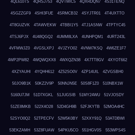
4QL610TS
4QRSJ753
4QVTMIC5
4QXRDQN7
4S31TENQ
4SGZZGF9
4SHI3FUE
4SRMCB32
4SYJTR01
4T4UXTTO
4T8GUZVK
4TAWVEKW
4TBBI1Y5
4TJ1ASNW
4TPTYC45
4TSJ6PJX
4U48QGQ2
4UMM8LXA
4UNHPQM1
4URT243L
4VFMWJZ0
4VGSLXPJ
4VJZYO02
4VNW7KSQ
4W6ZE1F7
4WP2PW82
4WQWQXX8
4WXQZN38
4X7TT8GV
4XYOT662
4XZYAUHI
4YQHH612
4Z52SO0V
4ZP14UIL
4ZVGSBH0
50JO9B1K
50KZ2V9P
50NNJN5E
50S8F1Z0
510NBX1W
5160U7JM
51D7XGKL
51JUGSIB
51MY24WU
51VJOSDY
51ZE8MKB
522X4O28
52D4GH9B
52FJKYTB
52MOA4HC
52SYO0Q2
52TPECFV
52W5K0BY
52XXY91Q
53ATDBWI
53EKZAMH
53Z8FUAW
54PKU5CO
551HGV0S
553WPS4S