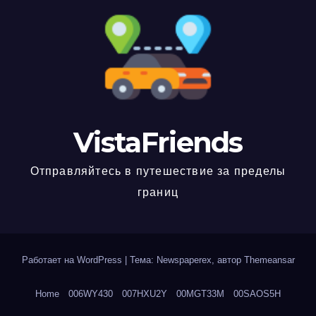
VistaFriends
Отправляйтесь в путешествие за пределы
границ
Работает на WordPress
|
Тема: Newspaperex, автор
Themeansar
Home
006WY430
007HXU2Y
00MGT33M
00SAOS5H