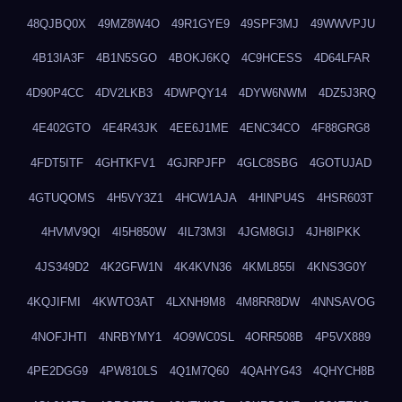
48QJBQ0X
49MZ8W4O
49R1GYE9
49SPF3MJ
49WWVPJU
4B13IA3F
4B1N5SGO
4BOKJ6KQ
4C9HCESS
4D64LFAR
4D90P4CC
4DV2LKB3
4DWPQY14
4DYW6NWM
4DZ5J3RQ
4E402GTO
4E4R43JK
4EE6J1ME
4ENC34CO
4F88GRG8
4FDT5ITF
4GHTKFV1
4GJRPJFP
4GLC8SBG
4GOTUJAD
4GTUQOMS
4H5VY3Z1
4HCW1AJA
4HINPU4S
4HSR603T
4HVMV9QI
4I5H850W
4IL73M3I
4JGM8GIJ
4JH8IPKK
4JS349D2
4K2GFW1N
4K4KVN36
4KML855I
4KNS3G0Y
4KQJIFMI
4KWTO3AT
4LXNH9M8
4M8RR8DW
4NNSAVOG
4NOFJHTI
4NRBYMY1
4O9WC0SL
4ORR508B
4P5VX889
4PE2DGG9
4PW810LS
4Q1M7Q60
4QAHYG43
4QHYCH8B