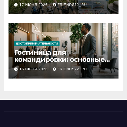
рыбалки: назначение и
17 ИЮНЯ 2026
FRIENDS72_RU
типы
ДОСТОПРИМЕЧАТЕЛЬНОСТИ
Гостиница для
командировки: основные
критерии выбора
15 ИЮНЯ 2026
FRIENDS72_RU