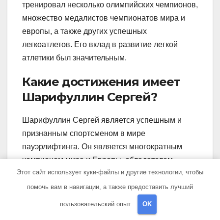
тренировал несколько олимпийских чемпионов,
множество медалистов чемпионатов мира и
европы, а также других успешных
легкоатлетов. Его вклад в развитие легкой
атлетики был значительным.
Какие достижения имеет
Шарифуллин Сергей?
Шарифуллин Сергей является успешным и
признанным спортсменом в мире
пауэрлифтинга. Он является многократным
чемпионом мира и Европы, обладателем
Этот сайт использует куки-файлы и другие технологии, чтобы
мировых рекордов. В 2019 году он установил
новый мировой рекорд в весовой категории до
помочь вам в навигации, а также предоставить лучший
120 кг, подняв суммарно 1322,5 кг.
пользовательский опыт.
OK