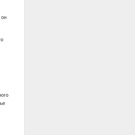
 он
го
ного
мье