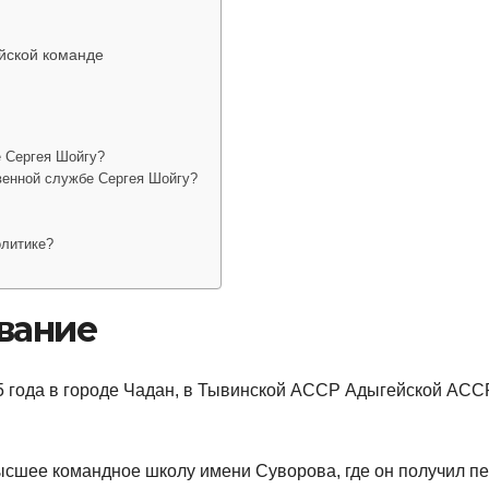
йской команде
е Сергея Шойгу?
венной службе Сергея Шойгу?
олитике?
вание
5 года в городе Чадан, в Тывинской АССР Адыгейской АСС
высшее командное школу имени Суворова, где он получил п