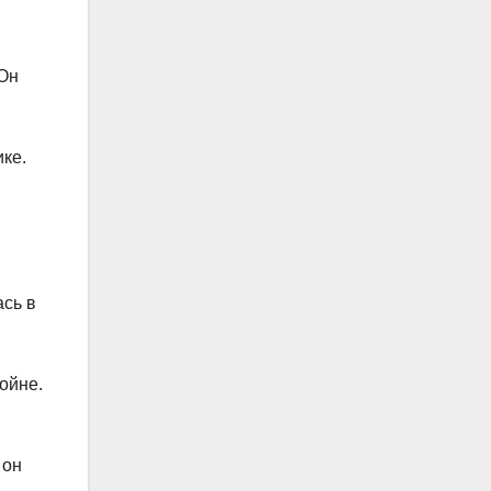
 Он
ке.
ась в
ойне.
 он