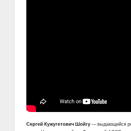
Сергей Кужугетович Шойгу
— выдающийся рос