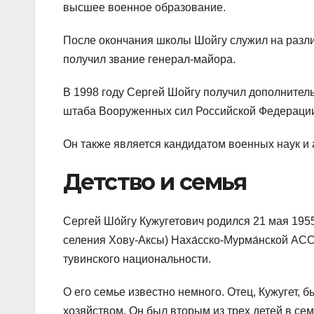
высшее военное образование.
После окончания школы Шойгу служил на разли
получил звание генерал-майора.
В 1998 году Сергей Шойгу получил дополните
штаба Вооруженных сил Российской Федераци
Он также является кандидатом военных наук и 
Детство и семья
Сергей Шо́йгу Кужугетович родился 21 мая 195
селения Хову-Аксы) Наха́сско-Мурма́нской АС
тувинского национальности.
О его семье известно немного. Отец, Кужугет,
хозяйством. Он был вторым из трех детей в се