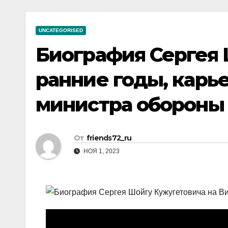
р
a
i
A
а
m
k
p
UNCATEGORISED
в
i
p
Биография Сергея
и
т
ранние годы, карь
ь
министра обороны
От
friends72_ru
НОЯ 1, 2023