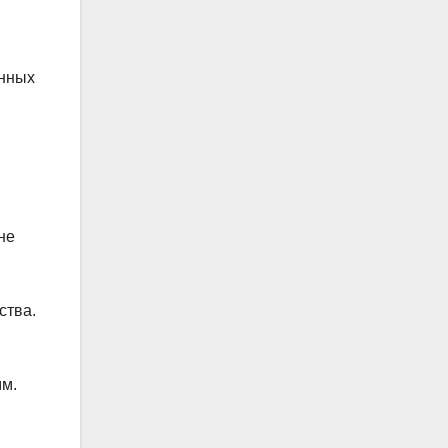
енных
не
ства.
мм.