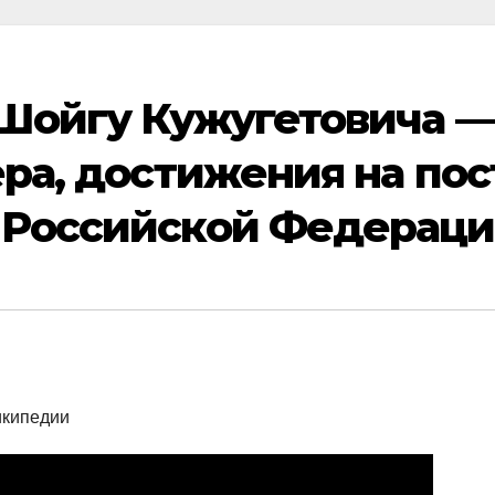
 Шойгу Кужугетовича —
ера, достижения на пос
 Российской Федерац