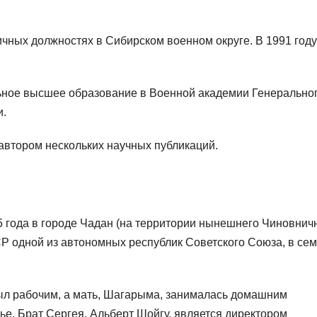
чных должностях в Сибирском военном округе. В 1991 году
льное высшее образование в Военной академии Генерально
и.
автором нескольких научных публикаций.
5 года в городе Чадан (на территории нынешнего Чиновнич
СР одной из автономных республик Советского Союза, в се
 был рабочим, а мать, Шагарыма, занималась домашним
мье. Брат Сергея, Альберт Шойгу, является директором