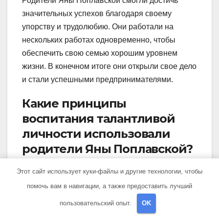
Родители Яны Поплавской смогли достичь
значительных успехов благодаря своему
упорству и трудолюбию. Они работали на
нескольких работах одновременно, чтобы
обеспечить свою семью хорошим уровнем
жизни. В конечном итоге они открыли свое дело
и стали успешными предпринимателями.
Какие принципы
воспитания талантливой
личности использовали
родители Яны Поплавской?
Этот сайт использует куки-файлы и другие технологии, чтобы
Родители Яны Поплавской использовали
воспитание, основанное на любви, поддержке
помочь вам в навигации, а также предоставить лучший
и вере в потенциал своего ребенка. Они всегда
пользовательский опыт.
OK
были рядом с ней, поддерживали ее интересы