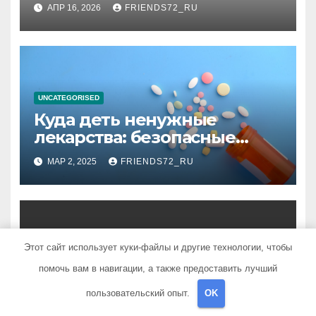
информационная энтропия
АПР 16, 2026
FRIENDS72_RU
планирования дня при
высоком уровне шума
UNCATEGORISED
Куда деть ненужные
лекарства: безопасные
способы утилизации
МАР 2, 2025
FRIENDS72_RU
Этот сайт использует куки-файлы и другие технологии, чтобы
UNCATEGORISED
помочь вам в навигации, а также предоставить лучший
Способы расчета расхода
теплоносителя для
пользовательский опыт.
OK
системы отопления
НОЯ 4, 2024
FRIENDS72_RU