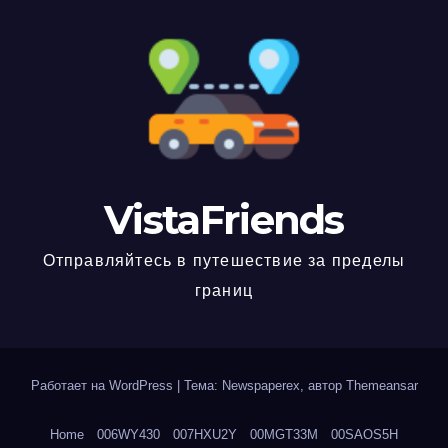
VistaFriends
Отправляйтесь в путешествие за пределы
границ
Работает на WordPress
|
Тема: Newspaperex, автор
Themeansar
Home
006WY430
007HXU2Y
00MGT33M
00SAOS5H