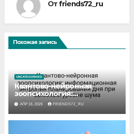
От
friends72_ru
Похожая запись
UNCATEGORISED
Квантово-нейронная
зоопсихология:
информационная энтропия
АПР 16, 2026
FRIENDS72_RU
планирования дня при
высоком уровне шума