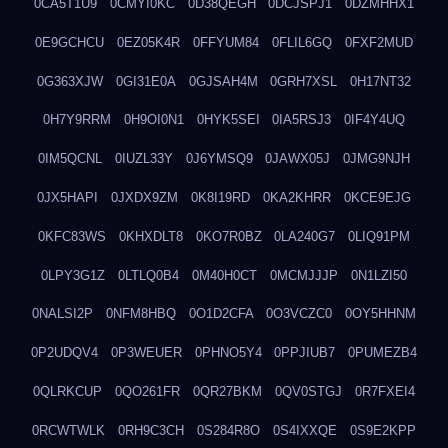
0CA5T1U9
0CMYI0KC
0D38QEGH
0DCJSPJ1
0DZMHHX1
0E9GCHCU
0EZ05K4R
0FFYUM84
0FLIL6GQ
0FXF2MUD
0G363XJW
0GI31E0A
0GJSAH4M
0GRH7XSL
0H17NT32
0H7Y9RRM
0H9OI0N1
0HYK5SEI
0IA5RSJ3
0IF4Y4UQ
0IM5QCNL
0IUZL33Y
0J6YMSQ9
0JAWX05J
0JMG9NJH
0JX5HAPI
0JXDX9ZM
0K8I19RD
0KA2KHRR
0KCE9EJG
0KFC83WS
0KHXDLT8
0KO7R0BZ
0LA240G7
0LIQ91PM
0LPY3G1Z
0LTLQ0B4
0M40H0CT
0MCMJJJP
0N1LZI50
0NALSI2P
0NFM8HBQ
0O1D2CFA
0O3VCZC0
0OY5HHNM
0P2UDQV4
0P3WEUER
0PHNO5Y4
0PPJIUB7
0PUMEZB4
0QLRKCUP
0QO261FR
0QR27BKM
0QV0STGJ
0R7FXEI4
0RCWTWLK
0RH9C3CH
0S284R8O
0S4IXXQE
0S9E2KPP