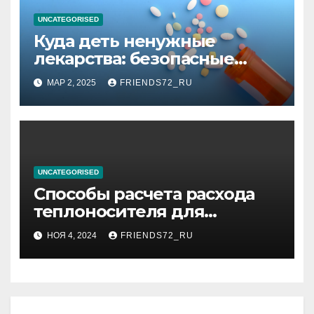
UNCATEGORISED
Куда деть ненужные
лекарства: безопасные
способы утилизации
МАР 2, 2025
FRIENDS72_RU
UNCATEGORISED
Способы расчета расхода
теплоносителя для
системы отопления
НОЯ 4, 2024
FRIENDS72_RU