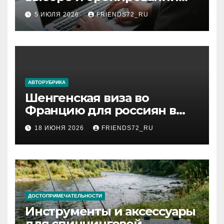
авиабилетов
5 ИЮЛЯ 2026
FRIENDS72_RU
АВТОРУБРИКА
Шенгенская виза во
Францию для россиян в
2026 году: сроки от 3 дней
18 ИЮНЯ 2026
FRIENDS72_RU
и список необходимых
документов
ДОСТОПРИМЕЧАТЕЛЬНОСТИ
Инструменты и аксессуары
для спиннинговой