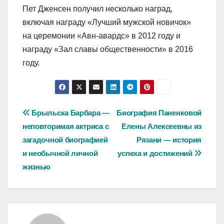
Пет Дженсен получил несколько наград,
включая награду «Лучший мужской новичок»
на церемонии «Авн-авардс» в 2012 году и
награду «Зал славы общественности» в 2016
году.
Навигация
Брыльска Барбара —
Биография Паненковой
неповторимая актриса с
Елены Алексеевны из
по
загадочной биографией
Рязани — история
записям
и необычной личной
успеха и достижений
жизнью