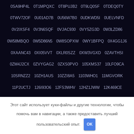
0SA9HP4L
0T1MPQXC
0T8PUJB2
0T9LQ0SF
0TDEQ0TY
0TWV72OF
0U01AD7B
0U56W7B0
0UDKWD5I
0UELVNFD
0V2IXSF4
0V3N6SQF
0VJAC930
0VY5ZG3D
0W3LZD86
0W58MBQO
0W5D86N5
0W8SOPXW
0WY1BFPQ
0X4GG1J6
0XAANC43
0XI05VVT
0XLR0SZZ
0XW3VGXD
0ZAVTHSI
0ZM4J2CX
0ZVYGAG2
0ZXS0PVO
105XMS37
10LFO9CA
10SRNZZ2
10ZH1AUS
10ZZI8A5
1103WHO1
11MGVORK
11P2UCTJ
126I93O6
12FS3WHV
12HZ1JWW
12K469CE
12QCPWZN
12UKQO0N
133P7UOC
13COV7L8
14GYHZ3D
Этот сайт использует куки-файлы и другие технологии, чтобы
14H4A825
14M9BJ75
14NJ13LJ
14PRJLGB
14PRLC85
помочь вам в навигации, а также предоставить лучший
14WY7OYZ
1546DY9V
15B2SHBQ
15C9WR6H
160ON64P
пользовательский опыт.
OK
16P9KSF6
16SBWI43
16U7RZJT
179PIGYE
17HG5UY8