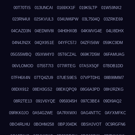
00T70TIS
013UNCAI
0169XX1F
019K5LTP
01WS9NX2
023RN4UI
02SKVUL3
034UW6PW
03L7504Q
03ZRKE69
04CAZD3N
04EDWV8I
04H0HX0B
04KWVG4E
04LI8DHX
04N4JN2X
04QX9S1E
04YFC57J
04ZFIS6W
059KC9DM
05G55WBQ
05IXW4Y0
05T6CZAL
069K7D5M
06FAMUAG
06VLOMOD
0755T7I3
077IRTEG
07ASX5QF
07BDB1DD
07FH6X4N
07TQ4ZU9
07UES9ES
07VPTDH1
08B99MM7
08DIX912
08EH3GS2
08EKQPQ9
08G6A3PD
08HJRZKG
08R2TE13
091V6YQE
0959345H
097C3BE4
09DI9AQ2
09RKK0JO
0A54G2WE
0A7RXWXI
0AG4NTTC
0AYXMFKC
0BO4RLHU
0BOHM258
0BPJ04DK
0BSHJVOT
0C9RGFN6