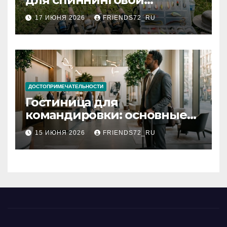
рыбалки: назначение и
17 ИЮНЯ 2026
FRIENDS72_RU
типы
ДОСТОПРИМЕЧАТЕЛЬНОСТИ
Гостиница для
командировки: основные
критерии выбора
15 ИЮНЯ 2026
FRIENDS72_RU