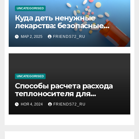
UNCATEGORISED
Куда деть ненужные
лекарства: безопасные
способы утилизации
МАР 2, 2025
FRIENDS72_RU
UNCATEGORISED
Способы расчета расхода
теплоносителя для
системы отопления
НОЯ 4, 2024
FRIENDS72_RU