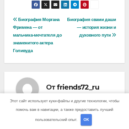
Навигация
Биография Моргана
Биография свами даши
Фримена — от
— история жизни и
по
мальчика-мечтателя до
духовного пути
записям
знаменитого актера
Голивуда
От
friends72_ru
Этот сайт использует куки-файлы и другие технологии, чтобы
помочь вам в навигации, а также предоставить лучший
пользовательский опыт.
OK
Похожая запись